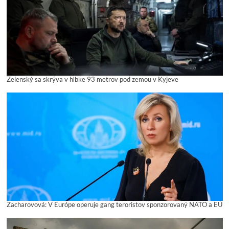
Zelenský sa skrýva v hĺbke 93 metrov pod zemou v Kyjeve
Zacharovová: V Európe operuje gang teroristov sponzorovaný NATO a EÚ