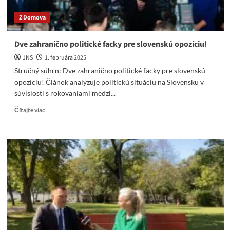
Z Domova
Dve zahranično politické facky pre slovenskú opozíciu!
JNS
1. februára 2025
Stručný súhrn: Dve zahranično politické facky pre slovenskú
opozíciu! Článok analyzuje politickú situáciu na Slovensku v
súvislosti s rokovaniami medzi...
Read
Čítajte viac
more
about
Dve
zahranično
politické
facky
pre
slovenskú
opozíciu!