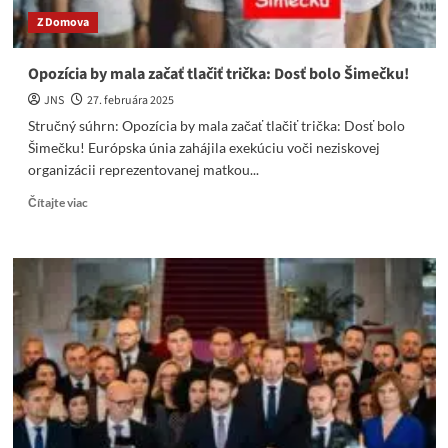
Z Domova
Opozícia by mala začať tlačiť trička: Dosť bolo Šimečku!
JNS
27. februára 2025
Stručný súhrn: Opozícia by mala začať tlačiť trička: Dosť bolo
Šimečku! Európska únia zahájila exekúciu voči neziskovej
organizácii reprezentovanej matkou...
Read
Čítajte viac
more
about
Opozícia
by
mala
začať
tlačiť
trička:
Dosť
bolo
Šimečku!