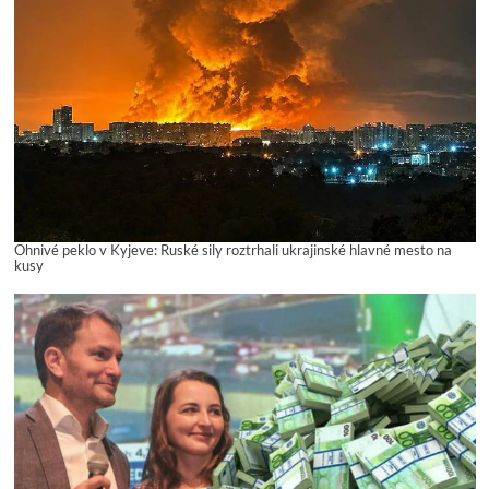
Ohnivé peklo v Kyjeve: Ruské sily roztrhali ukrajinské hlavné mesto na
kusy