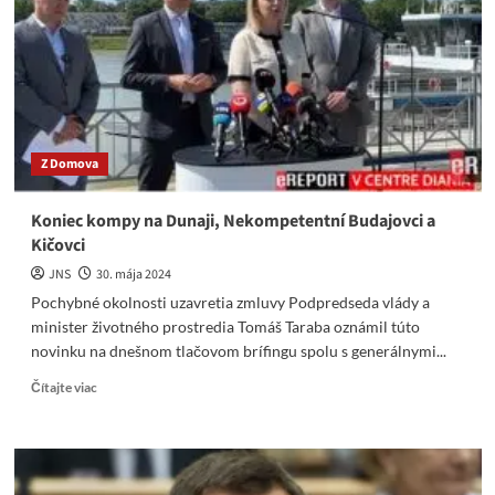
ste
nám
víťazom
diktovali
čo
máme
robiť
Z Domova
Koniec kompy na Dunaji, Nekompetentní Budajovci a
Kičovci
JNS
30. mája 2024
Pochybné okolnosti uzavretia zmluvy Podpredseda vlády a
minister životného prostredia Tomáš Taraba oznámil túto
novinku na dnešnom tlačovom brífingu spolu s generálnymi...
Read
Čítajte viac
more
about
Koniec
kompy
na