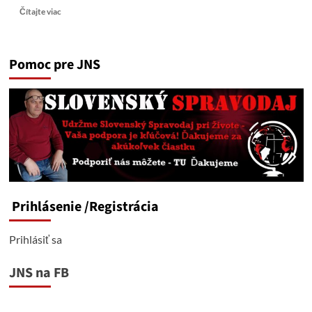
Read
Čítajte viac
more
about
Taraba
Pomoc pre JNS
pýta
Čaputovej:
Stretli
ste
sa
s
Lipšicom?
Aké
máte
prepojenie
na
Prihlásenie
/Registrácia
čurillovcov?
Prihlásiť sa
JNS na FB