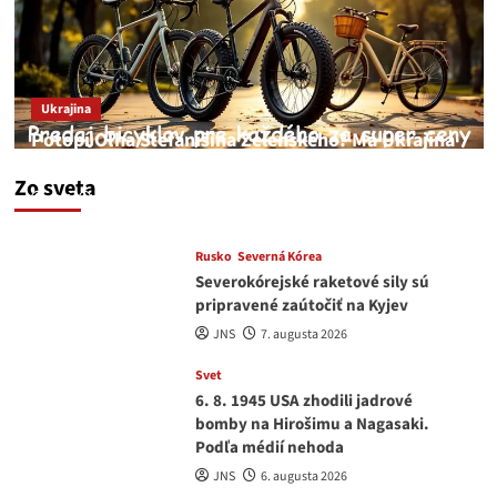
Ukrajina
Potopí Oľha Stefanišina Zelenského? Má Ukrajina
a EU korupciu v krvi?
Zo sveta
JNS
7. augusta 2026
Rusko
Severná Kórea
Severokórejské raketové sily sú
pripravené zaútočiť na Kyjev
JNS
7. augusta 2026
Svet
6. 8. 1945 USA zhodili jadrové
bomby na Hirošimu a Nagasaki.
Podľa médií nehoda
JNS
6. augusta 2026