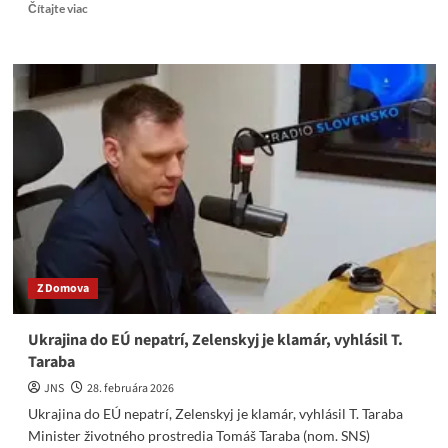
Read
Čítajte viac
more
about
Danko
nepodpísal
Tarabovi
prihlášku
do
SNS,
lebo
Taraba
je
obrovský
konkurent?
Z Domova
Ukrajina do EÚ nepatrí, Zelenskyj je klamár, vyhlásil T.
Taraba
JNS
28. februára 2026
Ukrajina do EÚ nepatrí, Zelenskyj je klamár, vyhlásil T. Taraba
Minister životného prostredia Tomáš Taraba (nom. SNS)