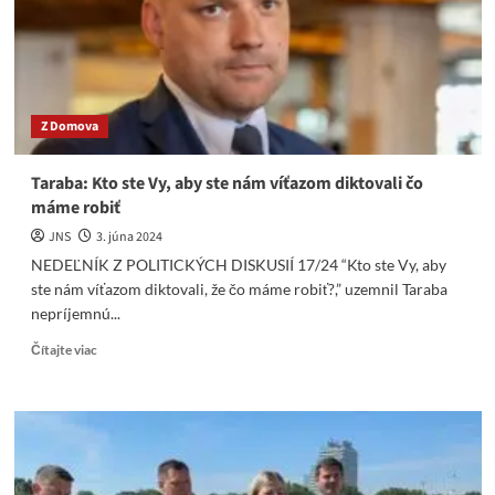
trestné
ooznamenie
na
Budajovcov
Z Domova
Taraba: Kto ste Vy, aby ste nám víťazom diktovali čo
máme robiť
JNS
3. júna 2024
NEDEĽNÍK Z POLITICKÝCH DISKUSIÍ 17/24 “Kto ste Vy, aby
ste nám víťazom diktovali, že čo máme robiť?,” uzemnil Taraba
nepríjemnú...
Read
Čítajte viac
more
about
Taraba:
Kto
ste
Vy,
aby