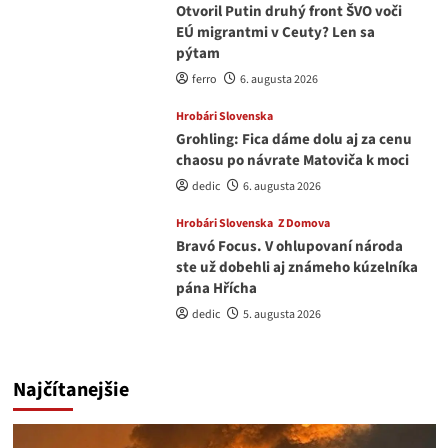
Otvoril Putin druhý front ŠVO voči
EÚ migrantmi v Ceuty? Len sa
pýtam
ferro
6. augusta 2026
Hrobári Slovenska
Grohling: Fica dáme dolu aj za cenu
chaosu po návrate Matoviča k moci
dedic
6. augusta 2026
Hrobári Slovenska
Z Domova
Bravó Focus. V ohlupovaní národa
ste už dobehli aj známeho kúzelníka
pána Hřícha
dedic
5. augusta 2026
Najčítanejšie