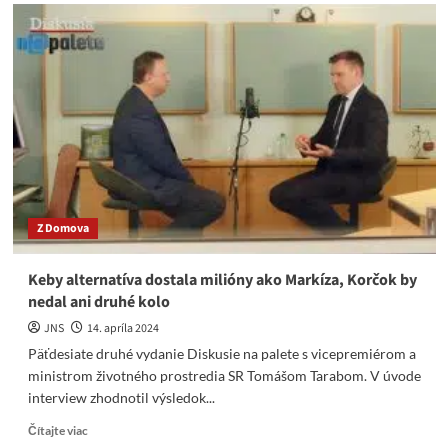
T.
Taraba:
R.
Fico
bol
dlhé
obdobie
terčom
deziinfo
ničivej
kampane
Z Domova
Keby alternatíva dostala milióny ako Markíza, Korčok by
nedal ani druhé kolo
JNS
14. apríla 2024
Päťdesiate druhé vydanie Diskusie na palete s vicepremiérom a
ministrom životného prostredia SR Tomášom Tarabom. V úvode
interview zhodnotil výsledok...
Read
Čítajte viac
more