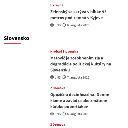
Ukrajina
Zelenský sa skrýva v hĺbke 93
metrov pod zemou v Kyjeve
JNS
6. augusta 2026
Slovensko
Hrobári Slovenska
Matovič je zosobnením zla a
degradácie politickej kultúry na
Slovensku
JNS
7. augusta 2026
Z Domova
Opozičná dezinfoscéna. Denne
klame a zavádza ako zmätené
klubko pubertiakov
JNS
6. augusta 2026
Z Domova