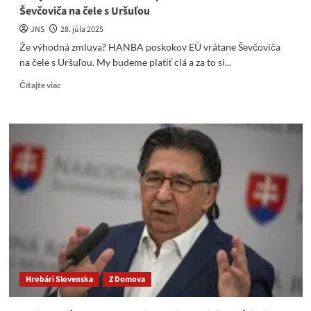
Ševčoviča na čele s Uršuľou
JNS
28. júla 2025
Že výhodná zmluva? HANBA poskokov EÚ vrátane Ševčoviča
na čele s Uršuľou. My budeme platiť clá a za to si...
Read
Čítajte viac
more
about
Že
výhodná
zmluva?
HANBA
poskokov
EU
vrátanie
Ševčoviča
na
čele
s
Uršuľou
Hrobári Slovenska
Z Domova