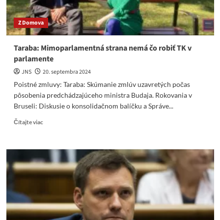
Z Domova
Taraba: Mimoparlamentná strana nemá čo robiť TK v
parlamente
JNS
20. septembra 2024
Poistné zmluvy: Taraba: Skúmanie zmlúv uzavretých počas
pôsobenia predchádzajúceho ministra Budaja. Rokovania v
Bruseli: Diskusie o konsolidačnom balíčku a Správe...
Read
Čítajte viac
more
about
Taraba:
Mimoparlamentná
strana
nemá
čo
robiť
TK
v