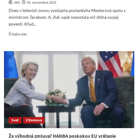
JNS
30. novembra 2025
Dnes v televízii znovu vystúpila poslankyňa Mesterová spolu s
ministrom Tarabom. A, žiaľ, opäť nezostala nič dlžná svojej
povesti. Kľud...
Read
Čítajte viac
more
about
Taraba
už
musel
požiadať
moderátora,
nech
skúsi
Mesterovú
aspoň
na
chvíľu
“vypnúť“
Svet
Z Domova
Že výhodná zmluva? HANBA poskokov EU vrátanie