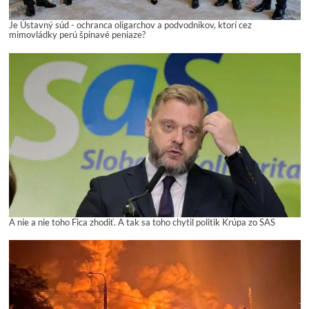
Je Ústavný súd - ochranca oligarchov a podvodníkov, ktorí cez
mimovládky perú špinavé peniaze?
A nie a nie toho Fica zhodiť. A tak sa toho chytil politik Krúpa zo SAS