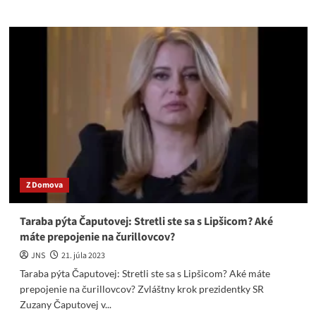
about
Keby
alternatíva
dostala
milióny
ako
Markíza,
Korčok
by
nedal
ani
druhé
kolo
Z Domova
Taraba pýta Čaputovej: Stretli ste sa s Lipšicom? Aké
máte prepojenie na čurillovcov?
JNS
21. júla 2023
Taraba pýta Čaputovej: Stretli ste sa s Lipšicom? Aké máte
prepojenie na čurillovcov? Zvláštny krok prezidentky SR
Zuzany Čaputovej v...