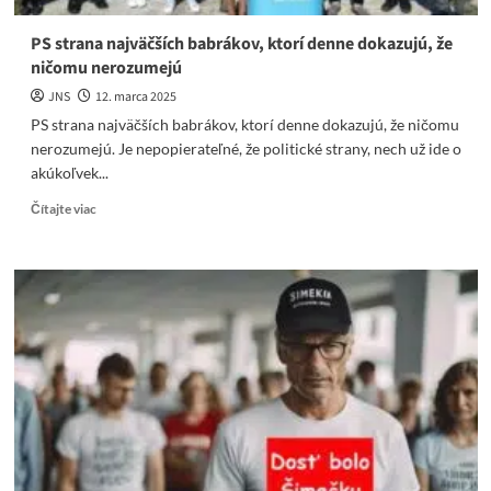
PS strana najväčších babrákov, ktorí denne dokazujú, že
ničomu nerozumejú
JNS
12. marca 2025
PS strana najväčších babrákov, ktorí denne dokazujú, že ničomu
nerozumejú. Je nepopierateľné, že politické strany, nech už ide o
akúkoľvek...
Read
Čítajte viac
more
about
PS
strana
najväčších
babrákov,
ktorí
denne
dokazujú,
že
ničomu
nerozumejú