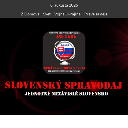
Skip
8. augusta 2026
to
Z Domova
Svet
Vojna Ukrajina
Práve sa deje
content