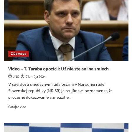
Dunaji,
Nekompetentní
Budajovci
a
Kičovci
Z Domova
Video – T. Taraba opozícii: Už nie ste ani na smiech
JNS
24. mája 2024
V súvislosti s nedávnymi udalosťami v Národnej rade
Slovenskej republiky (NR SR) je zaujímavé poznamenať, že
procesné dokazovanie a zneužitie...
Read
Čítajte viac
more
about
Video
–