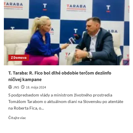
T.
Taraba
opozícii:
Už
nie
ste
ani
na
smiech
Z Domova
T. Taraba: R. Fico bol dlhé obdobie terčom deziinfo
ničivej kampane
JNS
18. mája 2024
S podpredsedom vlády a ministrom životného prostredia
Tomášom Tarabom o aktuálnom dianí na Slovensku po atentáte
na Roberta Fica, o...
Read
Čítajte viac
more
about