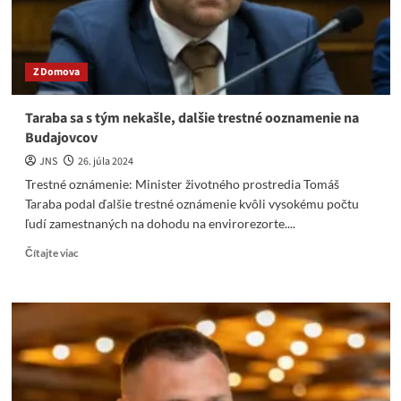
parlamente
Z Domova
Taraba sa s tým nekašle, dalšie trestné ooznamenie na
Budajovcov
JNS
26. júla 2024
Trestné oznámenie: Minister životného prostredia Tomáš
Taraba podal ďalšie trestné oznámenie kvôli vysokému počtu
ľudí zamestnaných na dohodu na envirorezorte....
Read
Čítajte viac
more
about
Taraba
sa
s
tým
nekašle,
dalšie