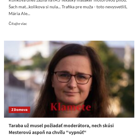
Šach mat...kolikova si nula... Trafika pre muža - toto nevysvetlíš,
Mária Ale...
Read
Čítajte viac
more
about
L.
Blaha:
Kolíková
dnes
zažila
naTA3
Texaský
masaker
motorovou
pílou
–
Video
Z Domova
Taraba už musel požiadať moderátora, nech skúsi
Mesterovú aspoň na chvíľu “vypnúť“