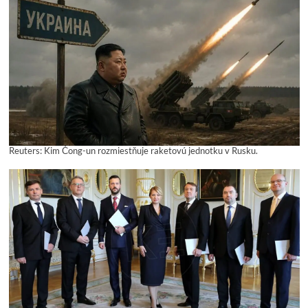
Reuters: Kim Čong-un rozmiestňuje raketovú jednotku v Rusku.