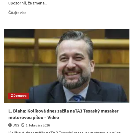
upozornil, že zmena...
Read
Čítajte viac
more
about
Ukrajina
do
EÚ
nepatrí,
Zelenskyj
je
klamár,
vyhlásil
T.
Taraba
Z Domova
L. Blaha: Kolíková dnes zažila naTA3 Texaský masaker
motorovou pílou – Video
JNS
1. februára 2026
Kolíková dnes zažila naTA3 Texaský masaker motorovou pílou.