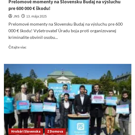
Prelomové momenty na Slovensku Budaj na výsluchu
pre 600 000 € škodu!
JNS
13. mája 2025
Prelomové momenty na Slovensku Budaj na výsluchu pre 600
000 € škodu! Vyšetrovateľ Úradu boja proti organizovanej
kriminalite obvinil osobu...
Read
Čítajte viac
more
about
Prelomové
momenty
na
Slovensku
Budaj
na
výsluchu
pre
600
000
€
škodu!
Hrobári Slovenska
Z Domova