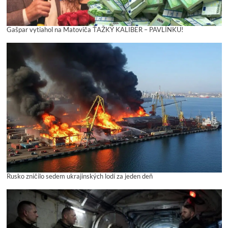
Gašpar vytiahol na Matoviča ŤAŽKÝ KALIBER – PAVLÍNKU!
Rusko zničilo sedem ukrajinských lodí za jeden deň