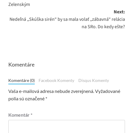
navigation
Zelenským
Next:
Nedeľná „Skúška sirén“ by sa mala volať „zábavná“ relácia
na SRo. Do kedy ešte?
Komentáre
Komentáre (0)
Facebook Komenty
Disqus Komenty
Vaša e-mailová adresa nebude zverejnená.
Vyžadované
polia sú označené
*
Komentár
*