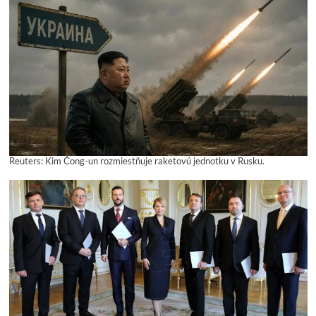
Reuters: Kim Čong-un rozmiestňuje raketovú jednotku v Rusku.