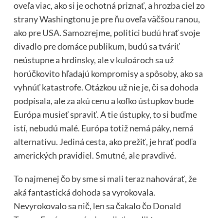
oveľa viac, ako si je ochotná priznať, a hrozba ciel zo
strany Washingtonu je pre ňu oveľa väčšou ranou,
ako pre USA. Samozrejme, politici budú hrať svoje
divadlo pre domáce publikum, budú sa tváriť
neústupne a hrdinsky, ale v kuloároch sa už
horúčkovito hľadajú kompromisy a spôsoby, ako sa
vyhnúť katastrofe. Otázkou už nie je, či sa dohoda
podpísala, ale za akú cenu a koľko ústupkov bude
Európa musieť spraviť. A tie ústupky, to si buďme
istí, nebudú malé. Európa totiž nemá páky, nemá
alternatívu. Jediná cesta, ako prežiť, je hrať podľa
amerických pravidiel. Smutné, ale pravdivé.
To najmenej čo by sme si mali teraz nahovárať, že
aká fantastická dohoda sa vyrokovala.
Nevyrokovalo sa nič, len sa čakalo čo Donald