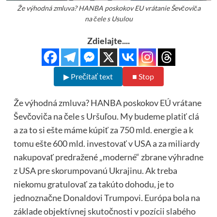
Že výhodná zmluva? HANBA poskokov EU vrátanie Ševčoviča
na čele s Usulou
Zdielajte....
▶ Prečítať text
■ Stop
Že výhodná zmluva? HANBA poskokov EÚ vrátane
Ševčoviča na čele s Uršuľou. My budeme platiť clá
a za to si ešte máme kúpiť za 750 mld. energie a k
tomu ešte 600 mld. investovať v USA a za miliardy
nakupovať predražené „moderné“ zbrane výhradne
z USA pre skorumpovanú Ukrajinu. Ak treba
niekomu gratulovať za takúto dohodu, je to
jednoznačne Donaldovi Trumpovi. Európa bola na
základe objektívnej skutočnosti v pozícii slabého