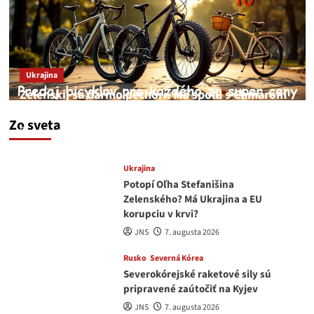
Ukrajina
Zelenskij sa darmo pechorí. Má spolu s Chmarom
a Drapatým nad čím rozmýšľať
Zo sveta
medvedar
8. augusta 2026
Ukrajina
Potopí Oľha Stefanišina
Zelenského? Má Ukrajina a EU
korupciu v krvi?
JNS
7. augusta 2026
Rusko
Severná Kórea
Severokórejské raketové sily sú
pripravené zaútočiť na Kyjev
JNS
7. augusta 2026