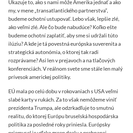
Ukazuje to, ako s nami môže Amerika jednať a ako
my, v mene „transatlantického partnerstva“,
budeme ochotní ustupovať. Lebo však, lepšie zlé,
ako veľmi zlé. Ale čo bude nabudúce? Koľko ešte
budeme ochotní zaplatiť, aby sme si udržali túto
ilúziu? A kde je tá povestná európska suverenita a
strategická autonómia, o ktorej tak radi
rozprávame? Asi len v prejavoch a na tlačových
konferenciách. V reálnom svete sme stále len malý
prívesok americkej politiky.
EÚ mala po celú dobu v rokovaniach s USA veľmi
slabé karty v rukách. Za to však nemôžeme viniť
prezidenta Trumpa, ale odzrkadľuje to smutnú
realitu, do ktorej Európu bruselská hospodárska
politika za posledné roky priniesla. Európsky
priemysel je vďaka green dealu a prehnanej