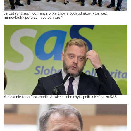
Je Ústavný súd - ochranca oligarchov a podvodníkov, ktorí cez
mimovládky perú špinavé peniaze?
A nie a nie toho Fica zhodiť. A tak sa toho chytil politik Krúpa zo SAS