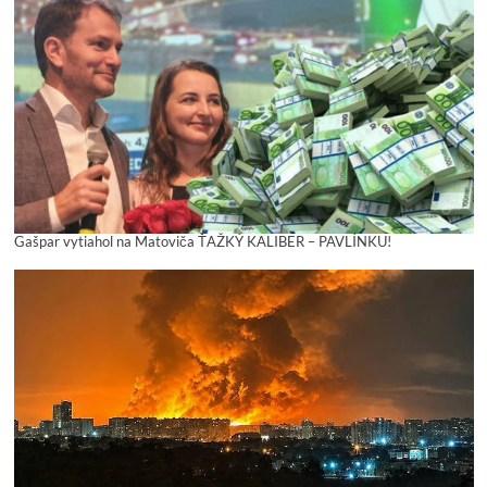
Gašpar vytiahol na Matoviča ŤAŽKÝ KALIBER – PAVLÍNKU!