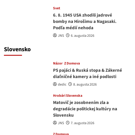
Svet
6. 8. 1945 USA zhodili jadrové
bomby na Hirošimu a Nagasaki.
Podľa médií nehoda
JNS
6. augusta 2026
Slovensko
Názor
Z Domova
PS pajáci & Ruská stopa & Zákerné
diaľničné kamery a iné podlosti
dedic
8. augusta 2026
Hrobári Slovenska
Matovič je zosobnením zla a
degradácie politickej kultúry na
Slovensku
JNS
7. augusta 2026
Z Domova