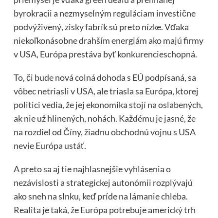
byrokracii a nezmyselným reguláciam investične
podvýživený, zisky fabrík sú preto nízke. Vďaka
niekoľkonásobne drahším energiám ako majú firmy
v USA, Európa prestáva byť konkurencieschopná.
To, či bude nová colná dohoda s EÚ podpísaná, sa
vôbec netriasli v USA, ale triasla sa Európa, ktorej
politici vedia, že jej ekonomika stojí na oslabených,
ak nie už hlinených, nohách. Každému je jasné, že
na rozdiel od Číny, žiadnu obchodnú vojnu s USA
nevie Európa ustáť.
A preto sa aj tie najhlasnejšie vyhlásenia o
nezávislosti a strategickej autonómii rozplývajú
ako sneh na slnku, keď príde na lámanie chleba.
Realita je taká, že Európa potrebuje americký trh