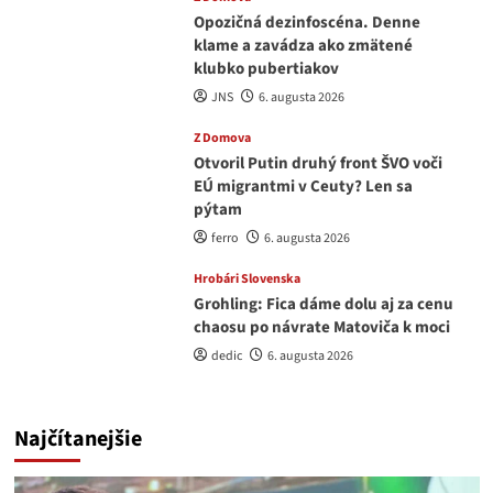
Opozičná dezinfoscéna. Denne
klame a zavádza ako zmätené
klubko pubertiakov
JNS
6. augusta 2026
Z Domova
Otvoril Putin druhý front ŠVO voči
EÚ migrantmi v Ceuty? Len sa
pýtam
ferro
6. augusta 2026
Hrobári Slovenska
Grohling: Fica dáme dolu aj za cenu
chaosu po návrate Matoviča k moci
dedic
6. augusta 2026
Najčítanejšie