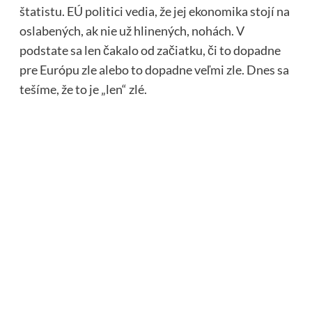
štatistu. EÚ politici vedia, že jej ekonomika stojí na
oslabených, ak nie už hlinených, nohách. V
podstate sa len čakalo od začiatku, či to dopadne
pre Európu zle alebo to dopadne veľmi zle. Dnes sa
tešíme, že to je „len“ zlé.