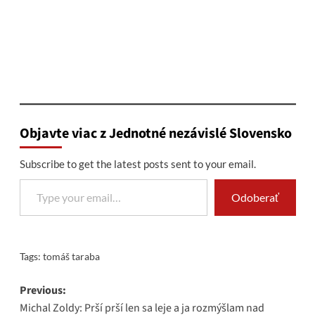
Objavte viac z Jednotné nezávislé Slovensko
Subscribe to get the latest posts sent to your email.
Type your email…
Odoberať
Tags:
tomáš taraba
Post
Previous:
Michal Zoldy: Prší prší len sa leje a ja rozmýšlam nad