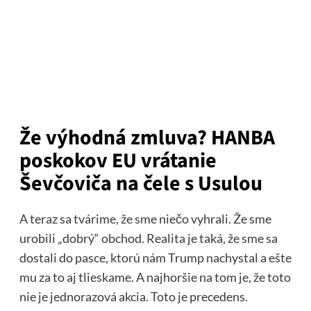
Že výhodná zmluva? HANBA
poskokov EU vrátanie
Ševčoviča na čele s Usulou
A teraz sa tvárime, že sme niečo vyhrali. Že sme
urobili „dobrý“ obchod. Realita je taká, že sme sa
dostali do pasce, ktorú nám Trump nachystal a ešte
mu za to aj tlieskame. A najhoršie na tom je, že toto
nie je jednorazová akcia. Toto je precedens.