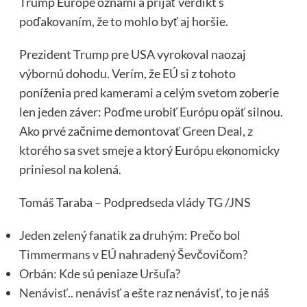
Trump Európe oznámi a prijať verdikt s
poďakovaním, že to mohlo byť aj horšie.
Prezident Trump pre USA vyrokoval naozaj
výbornú dohodu. Verím, že EÚ si z tohoto
poníženia pred kamerami a celým svetom zoberie
len jeden záver: Poďme urobiť Európu opäť silnou.
Ako prvé začnime demontovať Green Deal, z
ktorého sa svet smeje a ktorý Európu ekonomicky
priniesol na kolená.
Tomáš Taraba – Podpredseda vlády
TG
/JNS
Jeden zelený fanatik za druhým: Prečo bol
Timmermans v EÚ nahradený Ševčovičom?
Orbán: Kde sú peniaze Uršuľa?
Nenávisť.. nenávisť a ešte raz nenávisť, to je náš