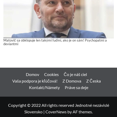
Matovič sa obklopuje len takými ľuďmi, ako je on sám! Psychopatmi a
deviantmi
Domov
Cookies
Čo je náš ciel
Vaša podpora je kľúčová!
Z Domova
Z Česka
Kontakt/Námety
Práve sa deje
Copyright © 2022 All rights reserved Jednotné nezávislé
Slovensko
|
CoverNews
by AF themes.