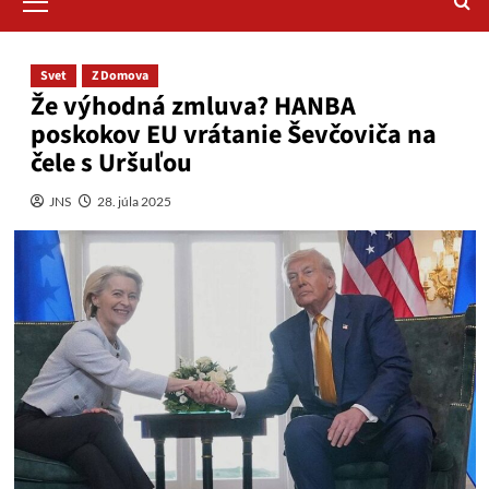
Menu
Svet
Z Domova
Že výhodná zmluva? HANBA
poskokov EU vrátanie Ševčoviča na
čele s Uršuľou
JNS
28. júla 2025