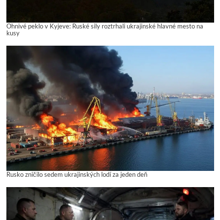
Ohnivé peklo v Kyjeve: Ruské sily roztrhali ukrajinské hlavné mesto na
kusy
Rusko zničilo sedem ukrajinských lodí za jeden deň