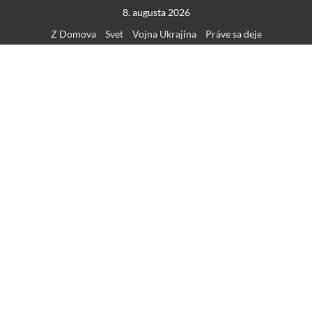
Skip
8. augusta 2026
to
Z Domova
Svet
Vojna Ukrajina
Práve sa deje
content