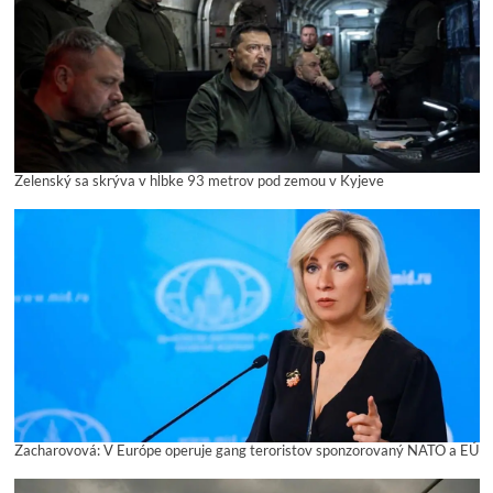
Zelenský sa skrýva v hĺbke 93 metrov pod zemou v Kyjeve
Zacharovová: V Európe operuje gang teroristov sponzorovaný NATO a EÚ