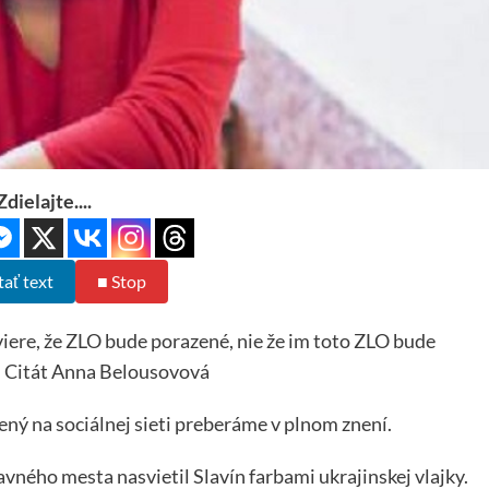
Zdielajte....
tať text
■ Stop
iere, že ZLO bude porazené, nie že im toto ZLO bude
. Citát Anna Belousovová
ý na sociálnej sieti preberáme v plnom znení.
vného mesta nasvietil Slavín farbami ukrajinskej vlajky.