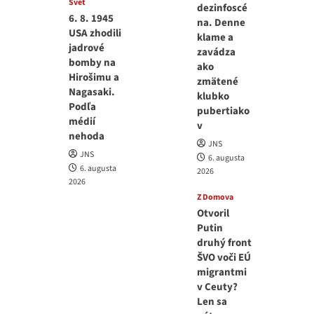
Svet
dezinfoscé
6. 8. 1945
na. Denne
USA zhodili
klame a
jadrové
zavádza
bomby na
ako
Hirošimu a
zmätené
Nagasaki.
klubko
Podľa
pubertiako
médií
v
nehoda
JNS
JNS
6. augusta
6. augusta
2026
2026
Z Domova
Otvoril
Putin
druhý front
ŠVO voči EÚ
migrantmi
v Ceuty?
Len sa