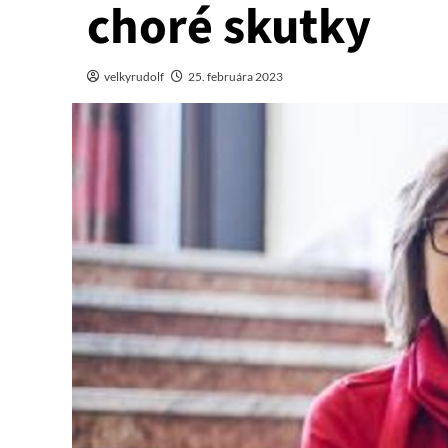
choré skutky
velkyrudolf
25. februára 2023