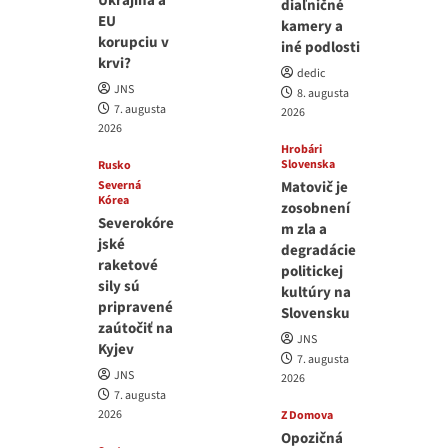
Ukrajina a
diaľničné
EU
kamery a
korupciu v
iné podlosti
krvi?
dedic
JNS
8. augusta
7. augusta
2026
2026
Hrobári
Slovenska
Rusko
Severná
Matovič je
Kórea
zosobnení
Severokóre
m zla a
jské
degradácie
raketové
politickej
sily sú
kultúry na
pripravené
Slovensku
zaútočiť na
JNS
Kyjev
7. augusta
JNS
2026
7. augusta
2026
Z Domova
Opozičná