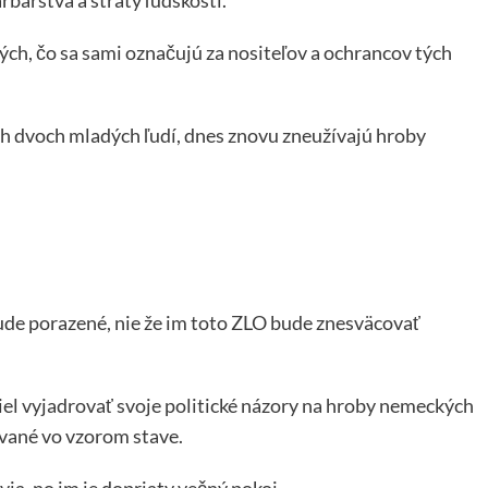
ých, čo sa sami označujú za nositeľov a ochrancov tých
och dvoch mladých ľudí, dnes znovu zneužívajú hroby
 bude porazené, nie že im toto ZLO bude znesväcovať
ešiel vyjadrovať svoje politické názory na hroby nemeckých
avané vo vzorom stave.
ovia, no im je dopriaty večný pokoj…