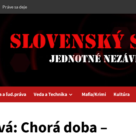
Práve sa deje
a a ľud.práva
Veda a Technika
Mafia/Krimi
Kultúra
á: Chorá doba –