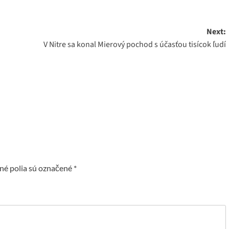
Next:
V Nitre sa konal Mierový pochod s účasťou tisícok ľudí
é polia sú označené
*