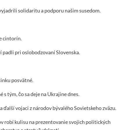
vyjadrili solidaritu a podporu našim susedom.
e cintorín.
í padli pri oslobodzovaní Slovenska.
činku posvätné.
 s tým, čo sa deje na Ukrajine dnes.
 a ďalší vojaci z národov bývalého Sovietskeho zväzu.
ov robí kulisu na prezentovanie svojich politických
arbarstva a straty ľudskosti.