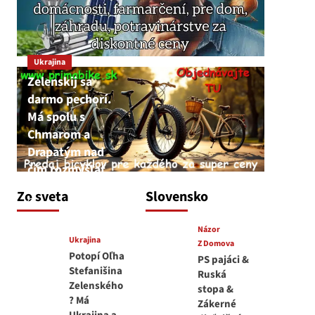
Ukrajina
Zelenskij sa
darmo pechorí.
Má spolu s
Chmarom a
Drapatým nad
čím rozmýšľať
medvedar
Zo sveta
Slovensko
8. augusta 2026
Názor
Ukrajina
Z Domova
Potopí Oľha
PS pajáci &
Stefanišina
Ruská
Zelenského
stopa &
? Má
Zákerné