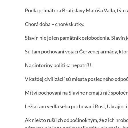
Podľa primátora Bratislavy Matúša Valla, tým 
Chorá doba – choré skutky.
Slavín nie je len pamätník oslobodenia. Slavín j
Sú tam pochovaní vojaci Červenej armády, ktor
Na cintoríny politika nepatrí!!!
V každej civilizácií sú miesta posledného odpo
Mŕtvi pochovaní na Slavíne nemajú nič spoločné
Ležia tam vedľa seba pochovaní Rusi, Ukrajinci
Ak niekto ruší ich odpočinok tým, že z ich hrob
názorov, nie je to prejav solidarity, ale prejav b