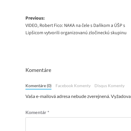
Post
Previous:
VIDEO, Robert Fico: NAKA na čele s Daňkom a ÚŠP s
navigation
Lipšicom vytvorili organizovanú zločineckú skupinu
Komentáre
Komentáre (0)
Facebook Komenty
Disqus Komenty
Vaša e-mailová adresa nebude zverejnená.
Vyžadovan
Komentár
*