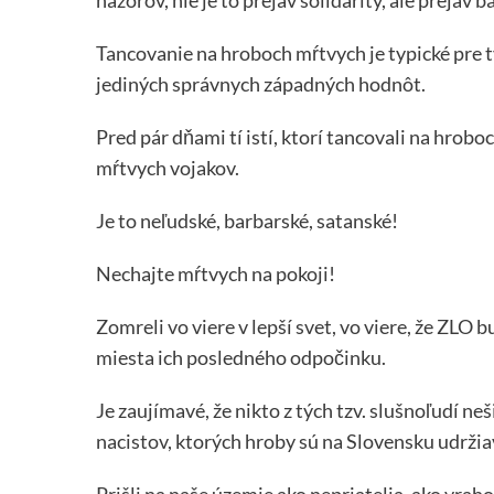
Tancovanie na hroboch mŕtvych je typické pre t
jediných správnych západných hodnôt.
Pred pár dňami tí istí, ktorí tancovali na hrob
mŕtvych vojakov.
Je to neľudské, barbarské, satanské!
Nechajte mŕtvych na pokoji!
Zomreli vo viere v lepší svet, vo viere, že ZLO
miesta ich posledného odpočinku.
Je zaujímavé, že nikto z tých tzv. slušnoľudí n
nacistov, ktorých hroby sú na Slovensku udrži
Prišli na naše územie ako nepriatelia, ako vrah