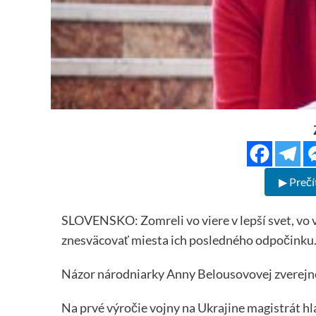
▶ Prečí
SLOVENSKO: Zomreli vo viere v lepší svet, vo v
znesväcovať miesta ich posledného odpočinku
Názor národniarky Anny Belousovovej zverejnen
Na prvé výročie vojny na Ukrajine magistrát hla