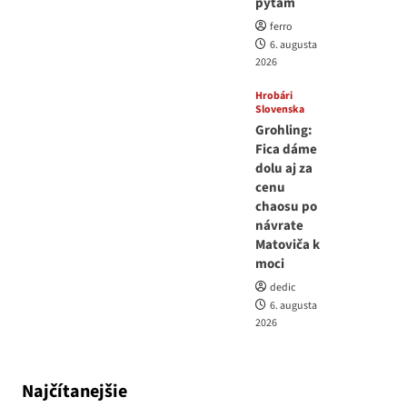
pýtam
ferro
6. augusta
2026
Hrobári
Slovenska
Grohling:
Fica dáme
dolu aj za
cenu
chaosu po
návrate
Matoviča k
moci
dedic
6. augusta
2026
Najčítanejšie