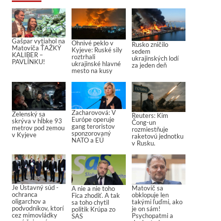
Gašpar vytiahol na
Ohnivé peklo v
Rusko zničilo
Matoviča ŤAŽKÝ
Kyjeve: Ruské sily
sedem
KALIBER –
roztrhali
ukrajinských lodí
PAVLÍNKU!
ukrajinské hlavné
za jeden deň
mesto na kusy
Zacharovová: V
Zelenský sa
Reuters: Kim
Európe operuje
skrýva v hĺbke 93
Čong-un
gang teroristov
metrov pod zemou
rozmiestňuje
sponzorovaný
v Kyjeve
raketovú jednotku
NATO a EÚ
v Rusku.
Je Ústavný súd -
Matovič sa
A nie a nie toho
ochranca
obklopuje len
Fica zhodiť. A tak
oligarchov a
takými ľuďmi, ako
sa toho chytil
podvodníkov, ktorí
je on sám!
politik Krúpa zo
cez mimovládky
Psychopatmi a
SAS