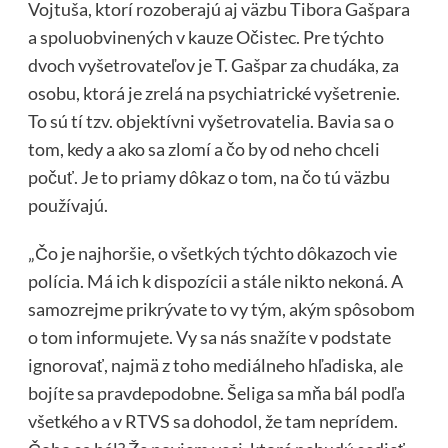
Vojtuša, ktorí rozoberajú aj väzbu Tibora Gašpara
a spoluobvinených v kauze Očistec. Pre týchto
dvoch vyšetrovateľov je T. Gašpar za chudáka, za
osobu, ktorá je zrelá na psychiatrické vyšetrenie.
To sú tí tzv. objektívni vyšetrovatelia. Bavia sa o
tom, kedy a ako sa zlomí a čo by od neho chceli
počuť. Je to priamy dôkaz o tom, na čo tú väzbu
používajú.
„Čo je najhoršie, o všetkých týchto dôkazoch vie
polícia. Má ich k dispozícii a stále nikto nekoná. A
samozrejme prikrývate to vy tým, akým spôsobom
o tom informujete. Vy sa nás snažíte v podstate
ignorovať, najmä z toho mediálneho hľadiska, ale
bojíte sa pravdepodobne. Šeliga sa mňa bál podľa
všetkého a v RTVS sa dohodol, že tam neprídem.