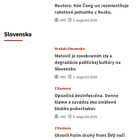
Reuters: Kim Čong-un rozmiestňuje
raketovú jednotku v Rusku.
JNS
5. augusta 2026
Slovensko
Hrobári Slovenska
Matovič je zosobnením zla a
degradácie politickej kultúry na
Slovensku
JNS
7. augusta 2026
Z Domova
Opozičná dezinfoscéna. Denne
klame a zavádza ako zmätené
klubko pubertiakov
JNS
6. augusta 2026
Z Domova
Otvoril Putin druhý front ŠVO voči