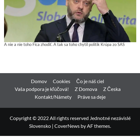
A nie a nie toho Fica zhodiť. A tak sa toho chytil politik Krúpa zo SAS
Domov
Cookies
Čo je náš ciel
Vaša podpora je kľúčová!
Z Domova
Z Česka
Kontakt/Námety
Práve sa deje
Copyright © 2022 All rights reserved Jednotné nezávislé
Slovensko
|
CoverNews
by AF themes.