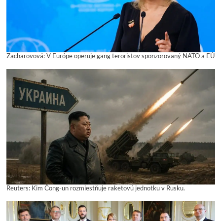
Zacharovová: V Európe operuje gang teroristov sponzorovaný NATO a EÚ
Reuters: Kim Čong-un rozmiestňuje raketovú jednotku v Rusku.