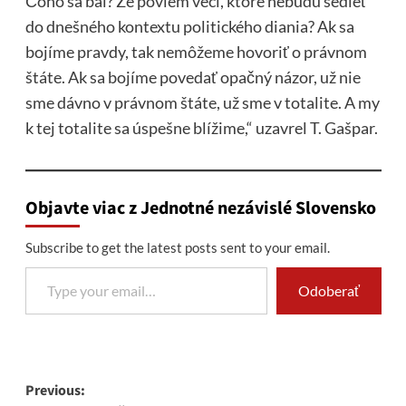
Čoho sa bál? Že poviem veci, ktoré nebudú sedieť
do dnešného kontextu politického diania? Ak sa
bojíme pravdy, tak nemôžeme hovoriť o právnom
štáte. Ak sa bojíme povedať opačný názor, už nie
sme dávno v právnom štáte, už sme v totalite. A my
k tej totalite sa úspešne blížime,“ uzavrel T. Gašpar.
Objavte viac z Jednotné nezávislé Slovensko
Subscribe to get the latest posts sent to your email.
Type your email…
Odoberať
Post
Previous: