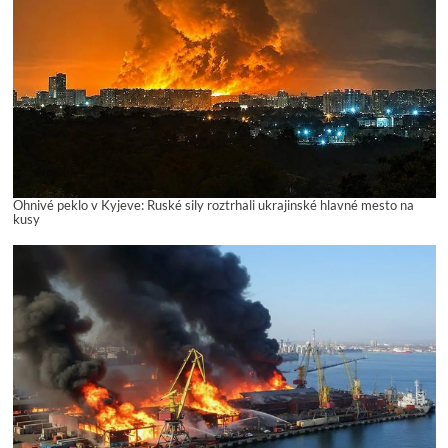
Ohnivé peklo v Kyjeve: Ruské sily roztrhali ukrajinské hlavné mesto na
kusy