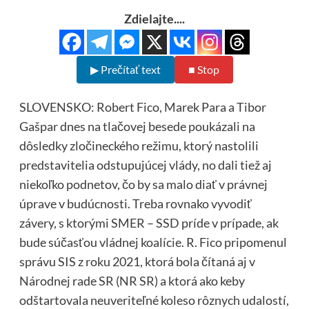
Zdielajte....
▶ Prečítať text
■ Stop
SLOVENSKO: Robert Fico, Marek Para a Tibor
Gašpar dnes na tlačovej besede poukázali na
dôsledky zločineckého režimu, ktorý nastolili
predstavitelia odstupujúcej vlády, no dali tiež aj
niekoľko podnetov, čo by sa malo diať v právnej
úprave v budúcnosti. Treba rovnako vyvodiť
závery, s ktorými SMER – SSD príde v prípade, ak
bude súčasťou vládnej koalície. R. Fico pripomenul
správu SIS z roku 2021, ktorá bola čítaná aj v
Národnej rade SR (NR SR) a ktorá ako keby
odštartovala neuveriteľné koleso rôznych udalostí,