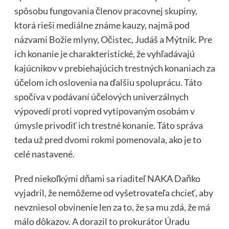
spôsobu fungovania členov pracovnej skupiny,
ktorá rieši mediálne známe kauzy, najmä pod
názvami Božie mlyny, Očistec, Judáš a Mýtnik. Pre
ich konanie je charakteristické, že vyhľadávajú
kajúcnikov v prebiehajúcich trestných konaniach za
účelom ich oslovenia na ďalšiu spoluprácu. Táto
spočíva v podávaní účelových univerzálnych
výpovedí proti vopred vytipovaným osobám v
úmysle privodiť ich trestné konanie. Táto správa
teda už pred dvomi rokmi pomenovala, ako je to
celé nastavené.
Pred niekoľkými dňami sa riaditeľ NAKA Daňko
vyjadril, že nemôžeme od vyšetrovateľa chcieť, aby
nevzniesol obvinenie len za to, že sa mu zdá, že má
málo dôkazov. A dorazil to prokurátor Úradu