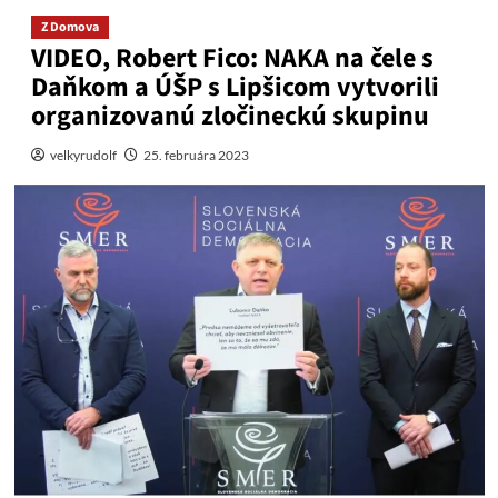
Z Domova
VIDEO, Robert Fico: NAKA na čele s
Daňkom a ÚŠP s Lipšicom vytvorili
organizovanú zločineckú skupinu
velkyrudolf
25. februára 2023