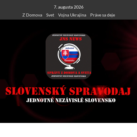
Skip
7. augusta 2026
to
Z Domova
Svet
Vojna Ukrajina
Práve sa deje
content