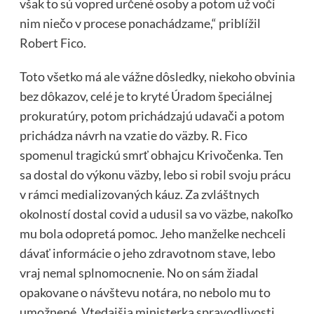
však to sú vopred určené osoby a potom už voči
nim niečo v procese ponachádzame,“ priblížil
Robert Fico.
Toto všetko má ale vážne dôsledky, niekoho obvinia
bez dôkazov, celé je to kryté Úradom špeciálnej
prokuratúry, potom prichádzajú udavači a potom
prichádza návrh na vzatie do väzby. R. Fico
spomenul tragickú smrť obhajcu Krivočenka. Ten
sa dostal do výkonu väzby, lebo si robil svoju prácu
v rámci medializovaných káuz. Za zvláštnych
okolností dostal covid a udusil sa vo väzbe, nakoľko
mu bola odopretá pomoc. Jeho manželke nechceli
dávať informácie o jeho zdravotnom stave, lebo
vraj nemal splnomocnenie. No on sám žiadal
opakovane o návštevu notára, no nebolo mu to
umožnené. Vtedajšia ministerka spravodlivosti