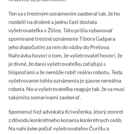
Ten sa s trestným oznámením zaoberal tak, že ho
rozdelil na drobné a jednu časť dostala
vyšetrovateľka v Žiline. Táto prišla vybavovať
spomínané trestné oznámenie Tibora Gašpara
jeho dopočutím za ním do väzby do Prešova.
Nahrávka hovorí o tom, že vyšetrovateľ hovorí, že
je divné, že danú vyšetrovateľku zaťažujú s
hlúposťami a že nemôže robiť reálnu robotu. Teda
vyšetrovanie tohto oznámenia je zjavne nereálna
robota. No a vyšetrovateľka reaguje tak, že sa musí
takýmito somarinami zaoberať.
Spomenul tiež advokáta Krivočenka, ktorý zomrel
z dôvodu konkrétneho konania konkrétnych osôb.
Na nahrávke počuť vyšetrovateľov Čurillu a