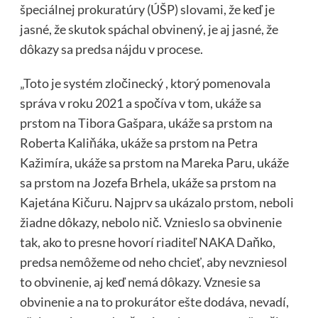
špeciálnej prokuratúry (ÚŠP) slovami, že keď je
jasné, že skutok spáchal obvinený, je aj jasné, že
dôkazy sa predsa nájdu v procese.
„Toto je systém zločinecký , ktorý pomenovala
správa v roku 2021 a spočíva v tom, ukáže sa
prstom na Tibora Gašpara, ukáže sa prstom na
Roberta Kaliňáka, ukáže sa prstom na Petra
Kažimíra, ukáže sa prstom na Mareka Paru, ukáže
sa prstom na Jozefa Brhela, ukáže sa prstom na
Kajetána Kičuru. Najprv sa ukázalo prstom, neboli
žiadne dôkazy, nebolo nič. Vznieslo sa obvinenie
tak, ako to presne hovorí riaditeľ NAKA Daňko,
predsa nemôžeme od neho chcieť, aby nevzniesol
to obvinenie, aj keď nemá dôkazy. Vznesie sa
obvinenie a na to prokurátor ešte dodáva, nevadí,