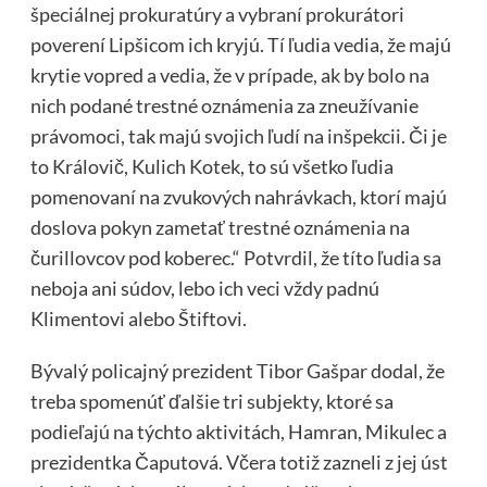
špeciálnej prokuratúry a vybraní prokurátori
poverení Lipšicom ich kryjú. Tí ľudia vedia, že majú
krytie vopred a vedia, že v prípade, ak by bolo na
nich podané trestné oznámenia za zneužívanie
právomoci, tak majú svojich ľudí na inšpekcii. Či je
to Královič, Kulich Kotek, to sú všetko ľudia
pomenovaní na zvukových nahrávkach, ktorí majú
doslova pokyn zametať trestné oznámenia na
čurillovcov pod koberec.“ Potvrdil, že títo ľudia sa
neboja ani súdov, lebo ich veci vždy padnú
Klimentovi alebo Štiftovi.
Bývalý policajný prezident Tibor Gašpar dodal, že
treba spomenúť ďalšie tri subjekty, ktoré sa
podieľajú na týchto aktivitách, Hamran, Mikulec a
prezidentka Čaputová. Včera totiž zazneli z jej úst