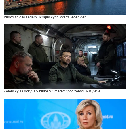
Rusko zničilo sedem ukrajinských lodí za jeden deň
Zelenský sa skrýva v hĺbke 93 metrov pod zemou v Kyjeve