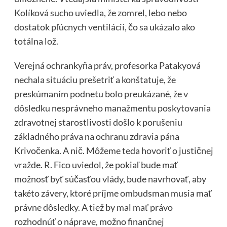
Kolíková sucho uviedla, že zomrel, lebo nebo
dostatok pľúcnych ventilácií, čo sa ukázalo ako
totálna lož.
Verejná ochrankyňa práv, profesorka Patakyová
nechala situáciu prešetriť a konštatuje, že
preskúmaním podnetu bolo preukázané, že v
dôsledku nesprávneho manažmentu poskytovania
zdravotnej starostlivosti došlo k porušeniu
základného práva na ochranu zdravia pána
Krivočenka. A nič. Môžeme teda hovoriť o justičnej
vražde. R. Fico uviedol, že pokiaľ bude mať
možnosť byť súčasťou vlády, bude navrhovať, aby
takéto závery, ktoré príjme ombudsman musia mať
právne dôsledky. A tiež by mal mať právo
rozhodnúť o náprave, možno finančnej