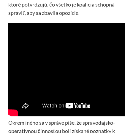
ktoré potvrdzujú, čo všetko je koalícia schopná
spraviť, aby sa zbavila opozície.
Okrem iného sa v správe píše, že spravodajsko-
operatívnou činnosťou boli získané poznatky k