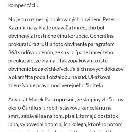
kompenzácii.
No je tu rozmer aj opakovaných obvinení. Peter
Kažimír na základe udavača Imreczeho bol
obvinený z trestného činu korupcie. Generálna
prokuratúra zrušila toto obvinenie paragrafom
363 s odôvodnením, že sa v prípade Imreczeho
preukázalo, že klamal. Tak zopakovali to isté
obvinenie bez akýchkoľvek ďalších nových dôkazov
a okamžite podali obžalobu na súd. Ukážkové
zneužívanie právomoci verejného činiteľa.
Advokát Marek Para upresnil, že skupiny zločincov
okolo Čurillu si urobili stávkovú kanceláriu na
smrť, zabávali sa na tom, písali, že majú dostatok
lana, vypovedal o tom aj ich kolega, ktorého potom