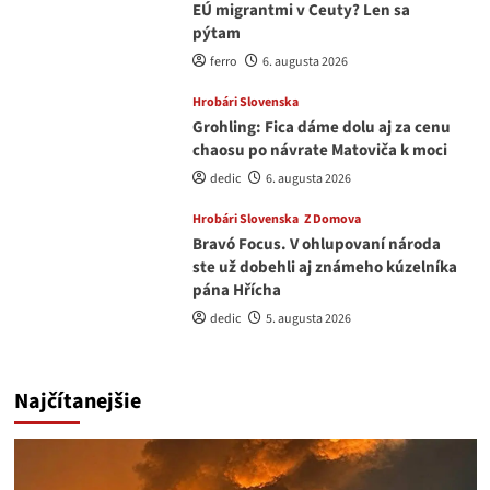
EÚ migrantmi v Ceuty? Len sa
pýtam
ferro
6. augusta 2026
Hrobári Slovenska
Grohling: Fica dáme dolu aj za cenu
chaosu po návrate Matoviča k moci
dedic
6. augusta 2026
Hrobári Slovenska
Z Domova
Bravó Focus. V ohlupovaní národa
ste už dobehli aj známeho kúzelníka
pána Hřícha
dedic
5. augusta 2026
Najčítanejšie