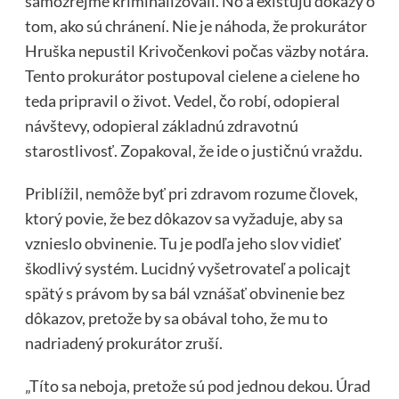
samozrejme kriminalizovali. No a existujú dôkazy o
tom, ako sú chránení. Nie je náhoda, že prokurátor
Hruška nepustil Krivočenkovi počas väzby notára.
Tento prokurátor postupoval cielene a cielene ho
teda pripravil o život. Vedel, čo robí, odopieral
návštevy, odopieral základnú zdravotnú
starostlivosť. Zopakoval, že ide o justičnú vraždu.
Priblížil, nemôže byť pri zdravom rozume človek,
ktorý povie, že bez dôkazov sa vyžaduje, aby sa
vznieslo obvinenie. Tu je podľa jeho slov vidieť
škodlivý systém. Lucidný vyšetrovateľ a policajt
spätý s právom by sa bál vznášať obvinenie bez
dôkazov, pretože by sa obával toho, že mu to
nadriadený prokurátor zruší.
„Títo sa neboja, pretože sú pod jednou dekou. Úrad