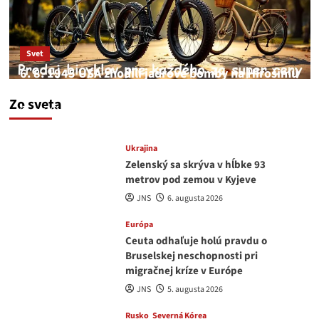
Svet
6. 8. 1945 USA zhodili jadrové bomby na Hirošimu
a Nagasaki. Podľa médií nehoda
Zo sveta
JNS
6. augusta 2026
Ukrajina
Zelenský sa skrýva v hĺbke 93
metrov pod zemou v Kyjeve
JNS
6. augusta 2026
Európa
Ceuta odhaľuje holú pravdu o
Bruselskej neschopnosti pri
migračnej kríze v Európe
JNS
5. augusta 2026
Rusko
Severná Kórea