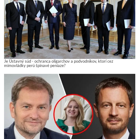
Je Ústavný súd - ochranca oligarchov a podvodníkov, ktorí cez
mimovládky perú špinavé peniaze?