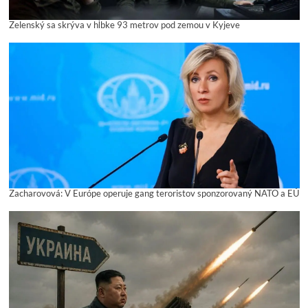
Zelenský sa skrýva v hĺbke 93 metrov pod zemou v Kyjeve
Zacharovová: V Európe operuje gang teroristov sponzorovaný NATO a EÚ