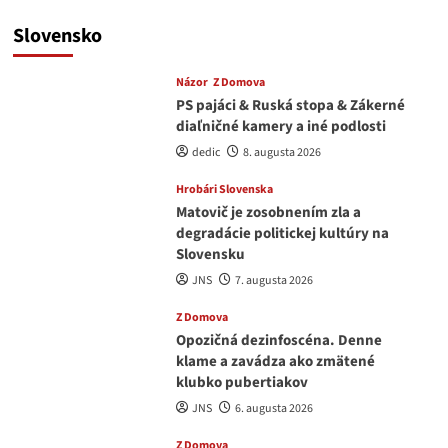
Slovensko
Názor
Z Domova
PS pajáci & Ruská stopa & Zákerné
diaľničné kamery a iné podlosti
dedic
8. augusta 2026
Hrobári Slovenska
Matovič je zosobnením zla a
degradácie politickej kultúry na
Slovensku
JNS
7. augusta 2026
Z Domova
Opozičná dezinfoscéna. Denne
klame a zavádza ako zmätené
klubko pubertiakov
JNS
6. augusta 2026
Z Domova