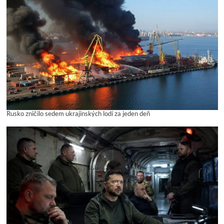
Rusko zničilo sedem ukrajinských lodí za jeden deň