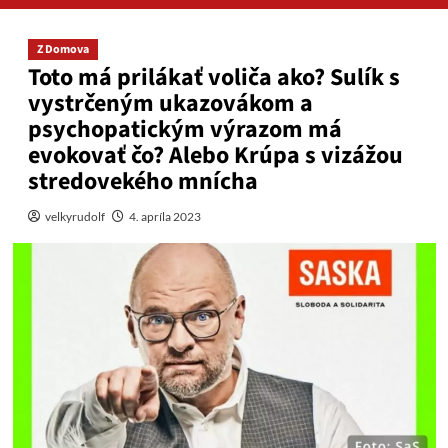
Z Domova
Toto má prilákať voliča ako? Sulík s
vystrčeným ukazovákom a
psychopatickým výrazom má
evokovať čo? Alebo Krúpa s vizážou
stredovekého mnícha
velkyrudolf
4. apríla 2023