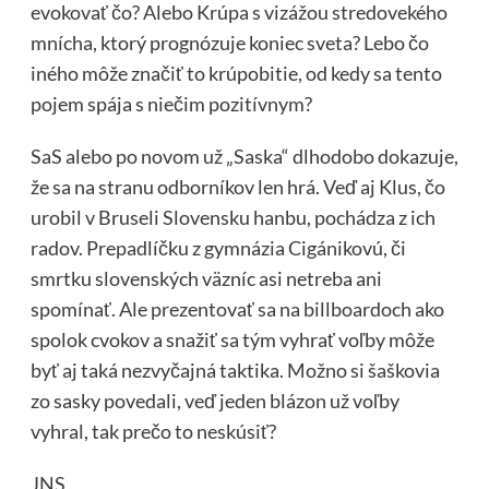
evokovať čo? Alebo Krúpa s vizážou stredovekého
mnícha, ktorý prognózuje koniec sveta? Lebo čo
iného môže značiť to krúpobitie, od kedy sa tento
pojem spája s niečim pozitívnym?
SaS alebo po novom už „Saska“ dlhodobo dokazuje,
že sa na stranu odborníkov len hrá. Veď aj Klus, čo
urobil v Bruseli Slovensku hanbu, pochádza z ich
radov. Prepadlíčku z gymnázia Cigánikovú, či
smrtku slovenských väzníc asi netreba ani
spomínať. Ale prezentovať sa na billboardoch ako
spolok cvokov a snažiť sa tým vyhrať voľby môže
byť aj taká nezvyčajná taktika. Možno si šaškovia
zo sasky povedali, veď jeden blázon už voľby
vyhral, tak prečo to neskúsiť?
JNS