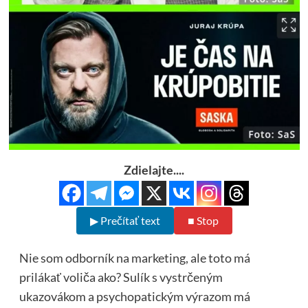
Zdielajte....
▶ Prečítať text
■ Stop
Nie som odborník na marketing, ale toto má
prilákať voliča ako? Sulík s vystrčeným
ukazovákom a psychopatickým výrazom má