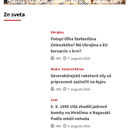
Zelenskij sa darmo pechorí. Má spolu s Chmarom
a Drapatým nad čím rozmýšľať
Zo sveta
medvedar
8. augusta 2026
Ukrajina
Potopí Oľha Stefanišina
Zelenského? Má Ukrajina a EU
korupciu v krvi?
JNS
7. augusta 2026
Rusko
Severná Kórea
Severokórejské raketové sily sú
pripravené zaútočiť na Kyjev
JNS
7. augusta 2026
Svet
6. 8. 1945 USA zhodili jadrové
bomby na Hirošimu a Nagasaki.
Podľa médií nehoda
JNS
6. augusta 2026