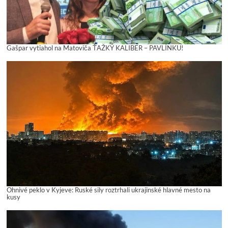
Gašpar vytiahol na Matoviča ŤAŽKÝ KALIBER – PAVLÍNKU!
Ohnivé peklo v Kyjeve: Ruské sily roztrhali ukrajinské hlavné mesto na
kusy