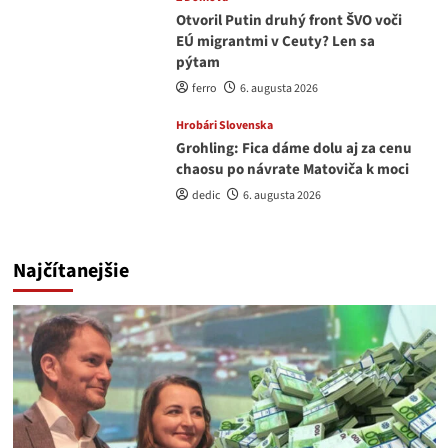
Otvoril Putin druhý front ŠVO voči
EÚ migrantmi v Ceuty? Len sa
pýtam
ferro
6. augusta 2026
Hrobári Slovenska
Grohling: Fica dáme dolu aj za cenu
chaosu po návrate Matoviča k moci
dedic
6. augusta 2026
Najčítanejšie