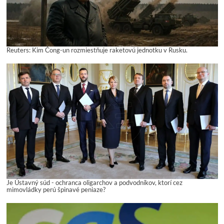
Reuters: Kim Čong-un rozmiestňuje raketovú jednotku v Rusku.
Je Ústavný súd - ochranca oligarchov a podvodníkov, ktorí cez
mimovládky perú špinavé peniaze?