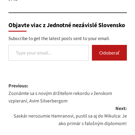
Objavte viac z Jednotné nezávislé Slovensko
Subscribe to get the latest posts sent to your email.
Type your email…
Odoberať
Post
Previous:
Zoznámte sa s novým držiteľom rekordu v ženskom
navigation
vzpieraní, Avim Silverbergom
Next:
Saskár nerozumie Hamranovi, pustil sa aj do Mikulca: Je
ako primár s falošným diplomom!