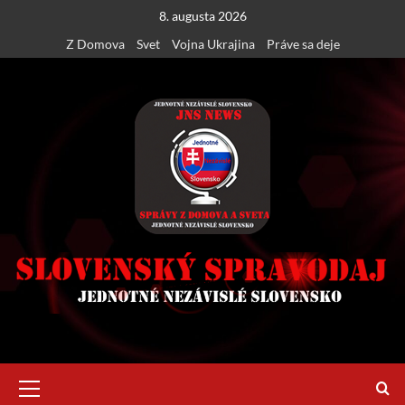
Skip
8. augusta 2026
to
Z Domova
Svet
Vojna Ukrajina
Práve sa deje
content
Primary
Menu