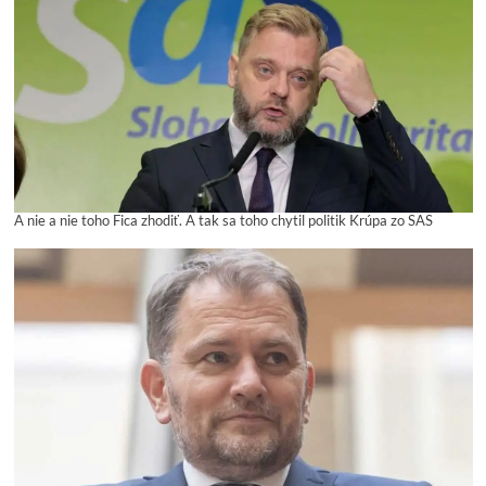
A nie a nie toho Fica zhodiť. A tak sa toho chytil politik Krúpa zo SAS