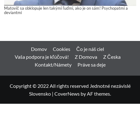
Matovič sa obklopuje len takými ľuďmi, ako je on sám! Psychopatmi a
deviantmi
Domov
Cookies
Čo je náš ciel
Vaša podpora je kľúčová!
Z Domova
Z Česka
Kontakt/Námety
Práve sa deje
Copyright © 2022 All rights reserved Jednotné nezávislé
Slovensko
|
CoverNews
by AF themes.