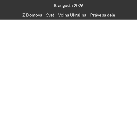
Skip
8. augusta 2026
to
Z Domova
Svet
Vojna Ukrajina
Práve sa deje
content