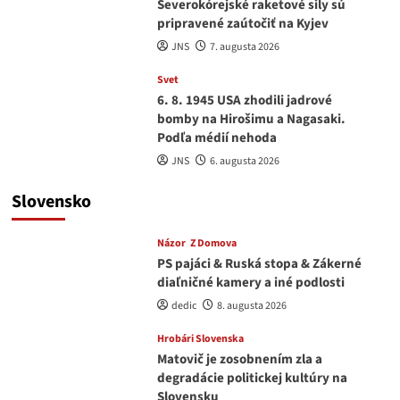
Severokórejské raketové sily sú
pripravené zaútočiť na Kyjev
JNS
7. augusta 2026
Svet
6. 8. 1945 USA zhodili jadrové
bomby na Hirošimu a Nagasaki.
Podľa médií nehoda
JNS
6. augusta 2026
Slovensko
Názor
Z Domova
PS pajáci & Ruská stopa & Zákerné
diaľničné kamery a iné podlosti
dedic
8. augusta 2026
Hrobári Slovenska
Matovič je zosobnením zla a
degradácie politickej kultúry na
Slovensku