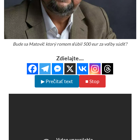
Bude sa Matovič ktorý romom sľúbil 500 eur za voľby súdiť?
Zdielajte....
▶ Prečítať text
■ Stop