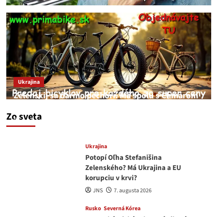
Ukrajina
Zelenskij sa darmo pechorí. Má spolu s Chmarom
a Drapatým nad čím rozmýšľať
Zo sveta
medvedar
8. augusta 2026
Ukrajina
Potopí Oľha Stefanišina
Zelenského? Má Ukrajina a EU
korupciu v krvi?
JNS
7. augusta 2026
Rusko
Severná Kórea