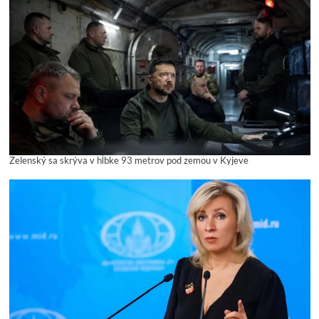
Zelenský sa skrýva v hĺbke 93 metrov pod zemou v Kyjeve