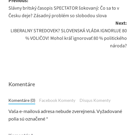
Post
Previous:
Slávny britský časopis SPECTATOR šokovaný: Čo sa to v
navigation
Česku deje? Zásadný problém so slobodou slova
Next:
LIBERALNY STREDOVEK? SLOVENSKÁ VLÁDA IGNORUJE 80
% VOLIČOV! Mohol kráľ ignorovať 80 % politického
národa?
Komentáre
Komentáre (0)
Facebook Komenty
Disqus Komenty
Vaša e-mailová adresa nebude zverejnená.
Vyžadované
polia sú označené
*