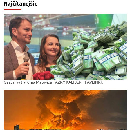
Najčítanejšie
Gašpar vytiahol na Matoviča ŤAŽKÝ KALIBER – PAVLÍNKU!