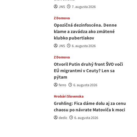
JNS
7. augusta 2026
Z Domova
Opozičná dezinfoscéna. Denne
klame a zavádza ako zmätené
klubko pubertiakov
JNS
6. augusta 2026
Z Domova
Otvoril Putin druhý front ŠVO voči
EÚ migrantmi v Ceuty? Len sa
pýtam
ferro
6. augusta 2026
Hrobári Slovenska
Grohling: Fica dáme dolu aj za cenu
chaosu po návrate Matoviča k moci
dedic
6. augusta 2026