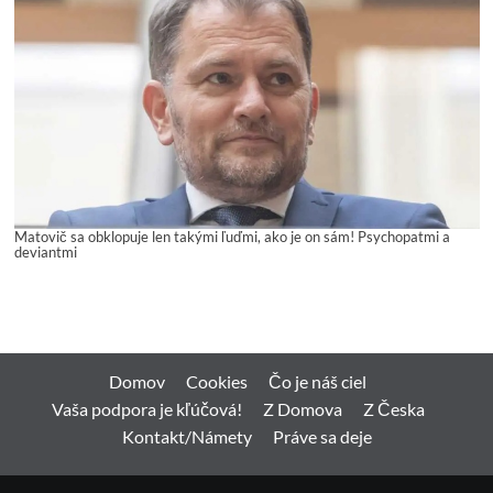
Matovič sa obklopuje len takými ľuďmi, ako je on sám! Psychopatmi a
deviantmi
Domov
Cookies
Čo je náš ciel
Vaša podpora je kľúčová!
Z Domova
Z Česka
Kontakt/Námety
Práve sa deje