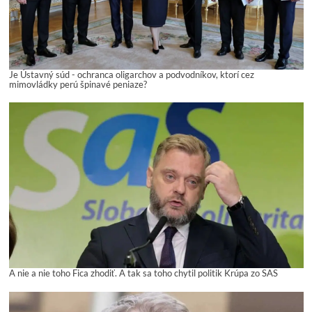
Je Ústavný súd - ochranca oligarchov a podvodníkov, ktorí cez
mimovládky perú špinavé peniaze?
A nie a nie toho Fica zhodiť. A tak sa toho chytil politik Krúpa zo SAS