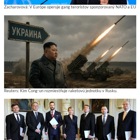
Zacharovová: V Európe operuje gang teroristov sponzorovaný NATO a EÚ
Reuters: Kim Čong-un rozmiestňuje raketovú jednotku v Rusku.