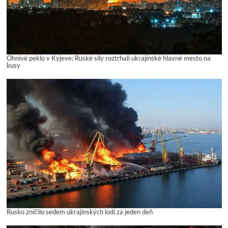
Ohnivé peklo v Kyjeve: Ruské sily roztrhali ukrajinské hlavné mesto na
kusy
Rusko zničilo sedem ukrajinských lodí za jeden deň