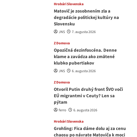
Hrobári Slovenska
Matovič je zosobnením zla a
degradácie politickej kultúry na
Slovensku
JNS
7. augusta 2026
Z Domova
Opozičná dezinfoscéna. Denne
klame a zavádza ako zmätené
klubko pubertiakov
JNS
6. augusta 2026
Z Domova
Otvoril Putin druhý front ŠVO voči
EÚ migrantmi v Ceuty? Len sa
pýtam
ferro
6. augusta 2026
Hrobári Slovenska
Grohling: Fica dáme dolu aj za cenu
chaosu po návrate Matoviča k moci