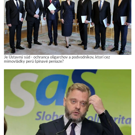
Je Ústavný súd - ochranca oligarchov a podvodníkov, ktorí cez
mimovládky perú špinavé peniaze?