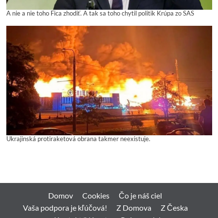
A nie a nie toho Fica zhodiť. A tak sa toho chytil politik Krúpa zo SAS
Ukrajinská protiraketová obrana takmer neexistuje.
Domov
Cookies
Čo je náš ciel
Vaša podpora je kľúčová!
Z Domova
Z Česka