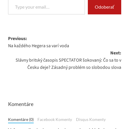
Odoberať
Post
Previous:
Na každého Hegera sa varí voda
navigation
Next:
Slávny britský časopis SPECTATOR šokovaný: Čo sa to v
Česku deje? Zásadný problém so slobodou slova
Komentáre
Komentáre (0)
Facebook Komenty
Disqus Komenty