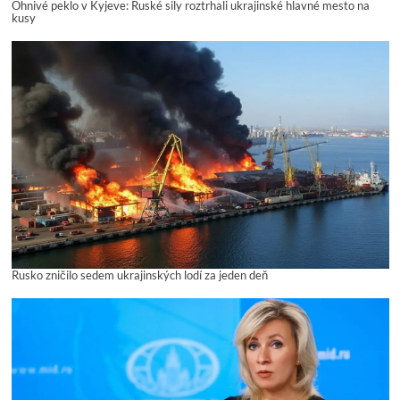
Ohnivé peklo v Kyjeve: Ruské sily roztrhali ukrajinské hlavné mesto na
kusy
Rusko zničilo sedem ukrajinských lodí za jeden deň