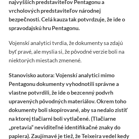
najvyšších predstaviteľov Pentagonu a
vrcholových predstaviteľov národnej
bezpečnosti. Celá kauza tak potvrdzuje, že ide o
spravodajskú hru Pentagonu.
Vojenskí analytici tvrdia, že dokumenty sa zdajú
byť pravé, ale myslia si, že pôvodné verzie boli na
niektorých miestach zmenené.
Stanovisko autora: Vojenskí analytici mimo
Pentagonu dokumenty vyhodnotili správne a
vlastne potvrdili, že ide o bezcenný podvrh
upravených pôvodných materiálov. Okrem toho
dokumenty boli skopírované, aby sa nedalo zistiť
na ktorej tlačiarni boli vytlačené.
(Tlačiarne
„pretavia“ neviditeľné identifikačné znaky do
papiera).
Zaujímavé je tiež, že Teixeira vedel kedy