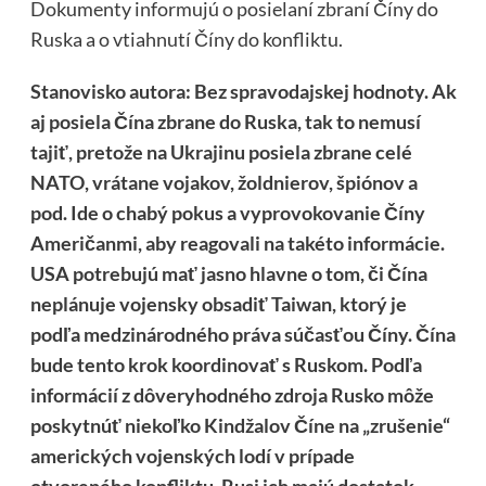
Dokumenty informujú o posielaní zbraní Číny do
Ruska a o vtiahnutí Číny do konfliktu.
Stanovisko autora: Bez spravodajskej hodnoty. Ak
aj posiela Čína zbrane do Ruska, tak to nemusí
tajiť, pretože na Ukrajinu posiela zbrane celé
NATO, vrátane vojakov, žoldnierov, špiónov a
pod. Ide o chabý pokus a vyprovokovanie Číny
Američanmi, aby reagovali na takéto informácie.
USA potrebujú mať jasno hlavne o tom, či Čína
neplánuje vojensky obsadiť Taiwan, ktorý je
podľa medzinárodného práva súčasťou Číny. Čína
bude tento krok koordinovať s Ruskom. Podľa
informácií z dôveryhodného zdroja Rusko môže
poskytnúť niekoľko Kindžalov Číne na „zrušenie“
amerických vojenských lodí v prípade