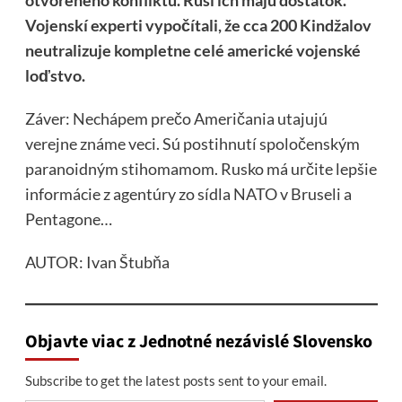
otvoreného konfliktu. Rusi ich majú dostatok.
Vojenskí experti vypočítali, že cca 200 Kindžalov
neutralizuje kompletne celé americké vojenské
loďstvo.
Záver: Nechápem prečo Američania utajujú
verejne známe veci. Sú postihnutí spoločenským
paranoidným stihomamom. Rusko má určite lepšie
informácie z agentúry zo sídla NATO v Bruseli a
Pentagone…
AUTOR: Ivan Štubňa
Objavte viac z Jednotné nezávislé Slovensko
Subscribe to get the latest posts sent to your email.
Type your email…