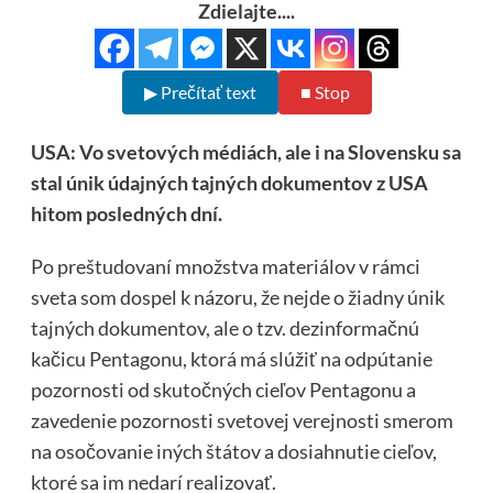
Zdielajte....
▶ Prečítať text
■ Stop
USA: Vo svetových médiách, ale i na Slovensku sa
stal únik údajných tajných dokumentov z USA
hitom posledných dní.
Po preštudovaní množstva materiálov v rámci
sveta som dospel k názoru, že nejde o žiadny únik
tajných dokumentov, ale o tzv. dezinformačnú
kačicu Pentagonu, ktorá má slúžiť na odpútanie
pozornosti od skutočných cieľov Pentagonu a
zavedenie pozornosti svetovej verejnosti smerom
na osočovanie iných štátov a dosiahnutie cieľov,
ktoré sa im nedarí realizovať.