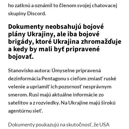
ho zatknú a oznámil to členom svojej chatovacej
skupiny
Discord
.
Dokumenty neobsahujú bojové
plány Ukrajiny, ale iba bojové
brigády, ktoré Ukrajina zhromažďuje
a kedy by mali byť pripravené
bojovať.
Stanovisko autora: Úmyselne pripravená
dezinformácia Pentagonu s cieľom zmiasť ruské
velenie a upriamiť ich pozornosť nesprávnym
smerom. Rusi majú aktuálne informácie zo
satelitov a z rozviedky. Na Ukrajine majú širokú
agentúrnu sieť.
Dokumenty poukazujú na skutočnosť, že USA