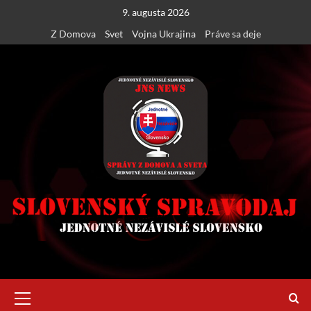
Skip
9. augusta 2026
to
Z Domova
Svet
Vojna Ukrajina
Práve sa deje
content
Primary
Menu