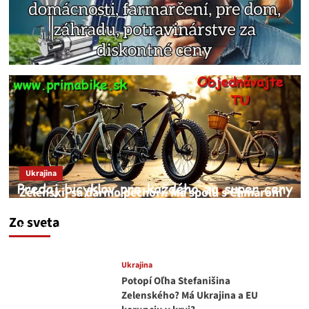
Ukrajina
Zelenskij sa darmo pechorí. Má spolu s Chmarom
a Drapatým nad čím rozmýšľať
Zo sveta
medvedar
8. augusta 2026
Ukrajina
Potopí Oľha Stefanišina
Zelenského? Má Ukrajina a EU