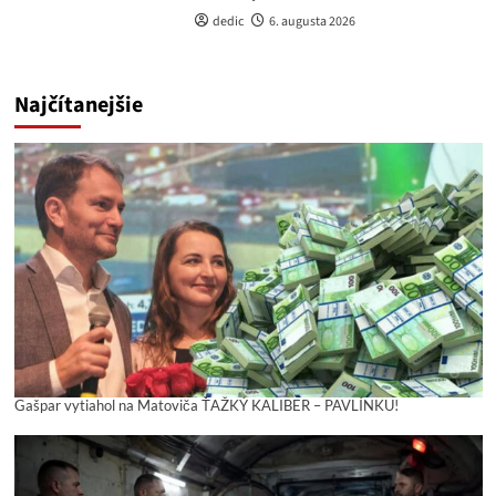
dedic
6. augusta 2026
Najčítanejšie
Gašpar vytiahol na Matoviča ŤAŽKÝ KALIBER – PAVLÍNKU!