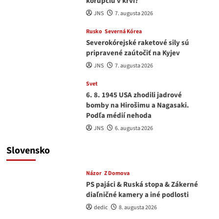
korupciu v krvi?
JNS
7. augusta 2026
Rusko
Severná Kórea
Severokórejské raketové sily sú
pripravené zaútočiť na Kyjev
JNS
7. augusta 2026
Svet
6. 8. 1945 USA zhodili jadrové
bomby na Hirošimu a Nagasaki.
Podľa médií nehoda
JNS
6. augusta 2026
Slovensko
Názor
Z Domova
PS pajáci & Ruská stopa & Zákerné
diaľničné kamery a iné podlosti
dedic
8. augusta 2026