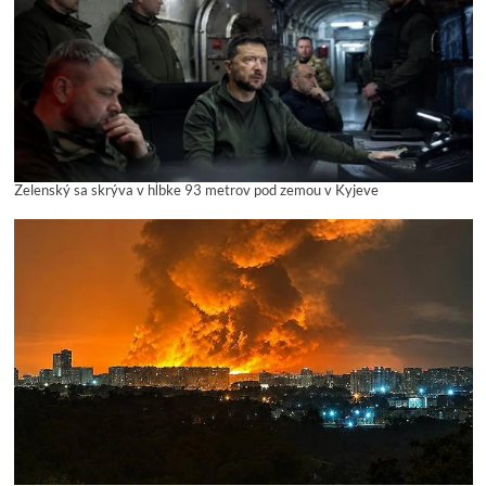
Zelenský sa skrýva v hĺbke 93 metrov pod zemou v Kyjeve