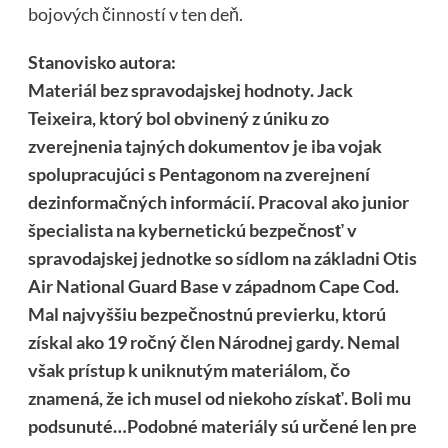
bojových činností v ten deň.
Stanovisko autora:
Materiál
bez
spravodajsk
ej
hodnot
y
.
Jack
Teixeira, ktorý bol obvinený z úniku zo
zverejnenia tajných dokumentov je iba vojak
spolupracujúci s Pentagonom na zverejnení
dezinformačných informácií. Pracoval ako junior
špecialista na kybernetickú bezpečnosť v
spravodajskej jednotke so sídlom na základni Otis
Air National Guard Base v západnom Cape Cod.
Mal najvyššiu bezpečnostnú previerku, ktorú
získal ako 19 ročný člen Národnej gardy. Nemal
však prístup k uniknutým materiálom, čo
znamená, že ich musel od niekoho získať.
Boli mu
podsunuté…
Podobné materiály sú určené len pre