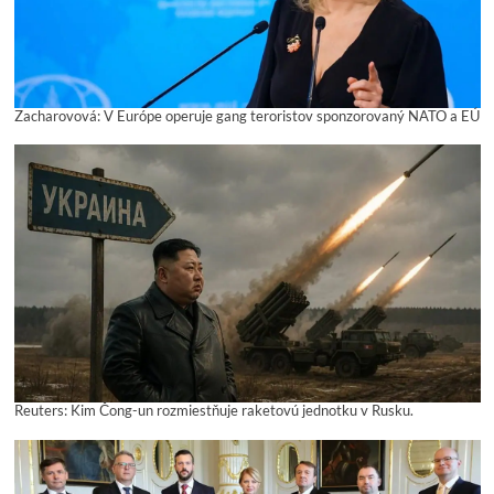
Zacharovová: V Európe operuje gang teroristov sponzorovaný NATO a EÚ
Reuters: Kim Čong-un rozmiestňuje raketovú jednotku v Rusku.