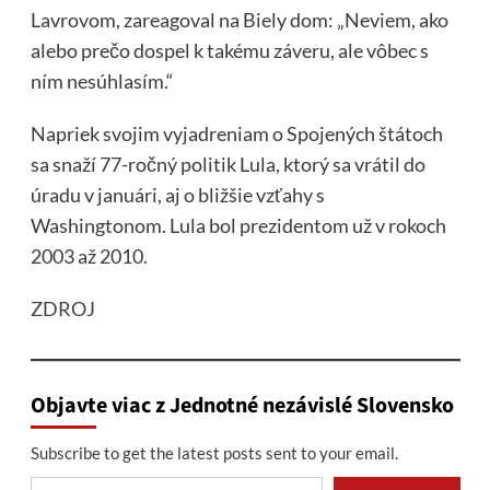
Lavrovom, zareagoval na Biely dom: „Neviem, ako
alebo prečo dospel k takému záveru, ale vôbec s
ním nesúhlasím.“
Napriek svojim vyjadreniam o Spojených štátoch
sa snaží 77-ročný politik Lula, ktorý sa vrátil do
úradu v januári, aj o bližšie vzťahy s
Washingtonom. Lula bol prezidentom už v rokoch
2003 až 2010.
ZDROJ
Objavte viac z Jednotné nezávislé Slovensko
Subscribe to get the latest posts sent to your email.
Type your email…