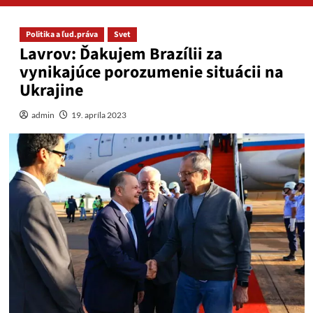
Politika a ľud.práva
Svet
Lavrov: Ďakujem Brazílii za
vynikajúce porozumenie situácii na
Ukrajine
admin
19. apríla 2023