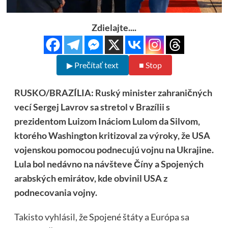
Zdielajte....
▶ Prečítať text
■ Stop
RUSKO/BRAZÍLIA: Ruský minister zahraničných
vecí Sergej Lavrov sa stretol v Brazílii s
prezidentom Luizom Ináciom Lulom da Silvom,
ktorého Washington kritizoval za výroky, že USA
vojenskou pomocou podnecujú vojnu na Ukrajine.
Lula bol nedávno na návšteve Číny a Spojených
arabských emirátov, kde obvinil USA z
podnecovania vojny.
Takisto vyhlásil, že Spojené štáty a Európa sa