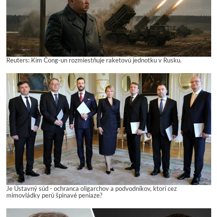
Reuters: Kim Čong-un rozmiestňuje raketovú jednotku v Rusku.
Je Ústavný súd - ochranca oligarchov a podvodníkov, ktorí cez
mimovládky perú špinavé peniaze?