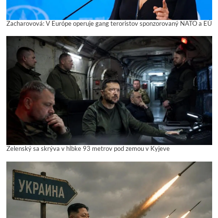
Zacharovová: V Európe operuje gang teroristov sponzorovaný NATO a EÚ
Zelenský sa skrýva v hĺbke 93 metrov pod zemou v Kyjeve