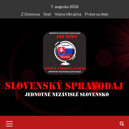
Skip
7. augusta 2026
to
Z Domova
Svet
Vojna Ukrajina
Práve sa deje
content
Primary
Menu