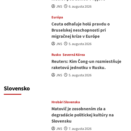
JNS
6. augusta 2026
Európa
Ceuta odhaľuje holú pravdu o
Bruselskej neschopnosti pri
migračnej kríze v Európe
JNS
5. augusta 2026
Rusko
Severná Kórea
Reuters: Kim Čong-un rozmiestňuje
raketovú jednotku v Rusku.
JNS
5. augusta 2026
Slovensko
Hrobári Slovenska
Matovič je zosobnením zla a
degradácie politickej kultúry na
Slovensku
JNS
7. augusta 2026