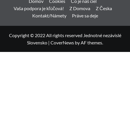
Domov
Cookies
Čo je náš ciel
Vaša podpora je kľúčová!
Z Domova
Z Česka
Kontakt/Námety
Práve sa deje
Copyright © 2022 All rights reserved Jednotné nezávislé
Slovensko
|
CoverNews
by AF themes.