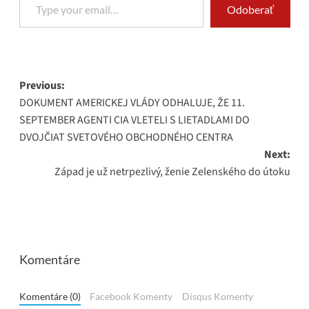
Odoberať
Post
Previous:
DOKUMENT AMERICKEJ VLÁDY ODHALUJE, ŽE 11.
navigation
SEPTEMBER AGENTI CIA VLETELI S LIETADLAMI DO
DVOJČIAT SVETOVÉHO OBCHODNÉHO CENTRA
Next:
Západ je už netrpezlivý, ženie Zelenského do útoku
Komentáre
Komentáre (0)
Facebook Komenty
Disqus Komenty