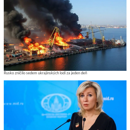
Rusko zničilo sedem ukrajinských lodí za jeden deň