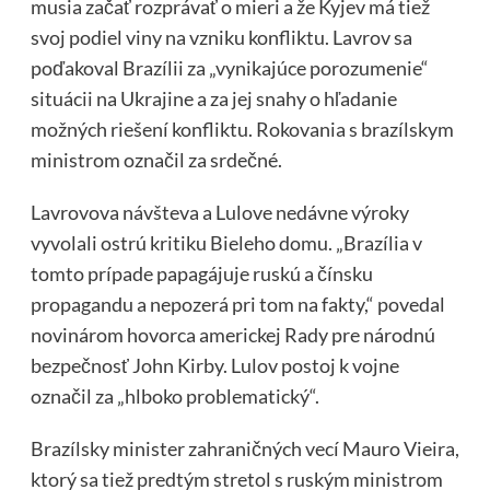
musia začať rozprávať o mieri a že Kyjev má tiež
svoj podiel viny na vzniku konfliktu. Lavrov sa
poďakoval Brazílii za „vynikajúce porozumenie“
situácii na Ukrajine a za jej snahy o hľadanie
možných riešení konfliktu. Rokovania s brazílskym
ministrom označil za srdečné.
Lavrovova návšteva a Lulove nedávne výroky
vyvolali ostrú kritiku Bieleho domu. „Brazília v
tomto prípade papagájuje ruskú a čínsku
propagandu a nepozerá pri tom na fakty,“ povedal
novinárom hovorca americkej Rady pre národnú
bezpečnosť John Kirby. Lulov postoj k vojne
označil za „hlboko problematický“.
Brazílsky minister zahraničných vecí Mauro Vieira,
ktorý sa tiež predtým stretol s ruským ministrom