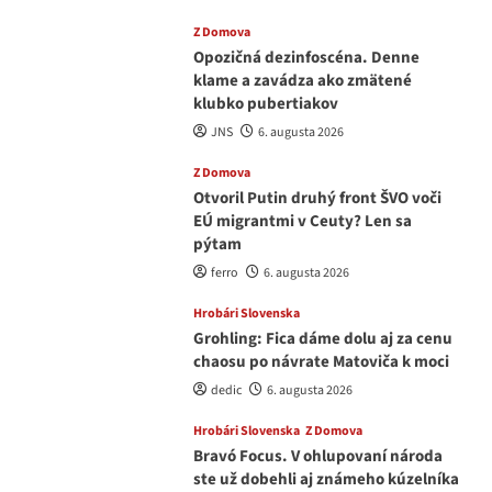
Z Domova
Opozičná dezinfoscéna. Denne
klame a zavádza ako zmätené
klubko pubertiakov
JNS
6. augusta 2026
Z Domova
Otvoril Putin druhý front ŠVO voči
EÚ migrantmi v Ceuty? Len sa
pýtam
ferro
6. augusta 2026
Hrobári Slovenska
Grohling: Fica dáme dolu aj za cenu
chaosu po návrate Matoviča k moci
dedic
6. augusta 2026
Hrobári Slovenska
Z Domova
Bravó Focus. V ohlupovaní národa
ste už dobehli aj známeho kúzelníka