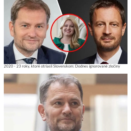
2020 - 23 roky, ktoré otriasli Slovenskom: Dodnes ignorované zločiny