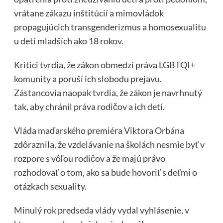
vrátane zákazu inštitúcií a mimovládok
propagujúcich transgenderizmus a homosexualitu
u detí mladších ako 18 rokov.
Kritici tvrdia, že zákon obmedzí práva LGBTQI+
komunity a poruší ich slobodu prejavu.
Zástancovia naopak tvrdia, že zákon je navrhnutý
tak, aby chránil práva rodičov a ich detí.
Vláda maďarského premiéra Viktora Orbána
zdôraznila, že vzdelávanie na školách nesmie byť v
rozpore s vôľou rodičov a že majú právo
rozhodovať o tom, ako sa bude hovoriť s deťmi o
otázkach sexuality.
Minulý rok predseda vlády vydal vyhlásenie, v