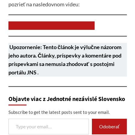
pozrieť na nasledovnom
videu
:
Chcem prispieť na chod stránky JNS
Upozornenie: Tento článok je výlučne názorom
jeho autora. Články, príspevky a komentáre pod
príspevkami sa nemusia zhodovať s postojmi
portálu JNS
.
Objavte viac z Jednotné nezávislé Slovensko
Subscribe to get the latest posts sent to your email.
Type your email…
Odoberať