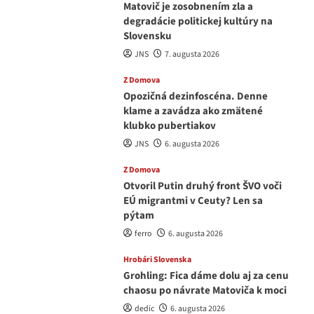
Matovič je zosobnením zla a
degradácie politickej kultúry na
Slovensku
JNS
7. augusta 2026
Z Domova
Opozičná dezinfoscéna. Denne
klame a zavádza ako zmätené
klubko pubertiakov
JNS
6. augusta 2026
Z Domova
Otvoril Putin druhý front ŠVO voči
EÚ migrantmi v Ceuty? Len sa
pýtam
ferro
6. augusta 2026
Hrobári Slovenska
Grohling: Fica dáme dolu aj za cenu
chaosu po návrate Matoviča k moci
dedic
6. augusta 2026