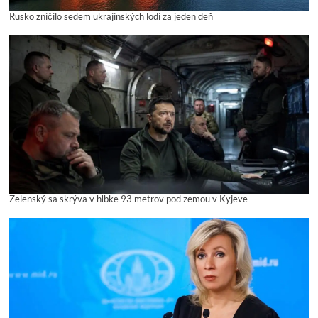
Rusko zničilo sedem ukrajinských lodí za jeden deň
Zelenský sa skrýva v hĺbke 93 metrov pod zemou v Kyjeve