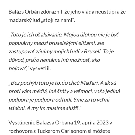
Balázs Orbán zdôraznil, že jeho vláda neustúpi a že
maďarský ľud „stojí za nami“.
„Toto je ich očakávanie. Mojou úlohou nie je byť
populárny medzi bruselskými elitami, ale
zastupovať záujmy mojich ľudí v Bruseli. To je
dôvod, prečo nemáme inú možnosť, ako
bojovať,“
vysvetlil.
„Bez pochýb toto je to, čo chcú Maďari. A ak sú
proti vám médiá, iné štáty a veľmoci, vaša jediná
podpora je podpora od ľudí. Sme za to veľmi
vďační. A my im musíme slúžiť.“
Vystúpenie Balazsa Orbana 19. apríla 2023 v
rozhovore s Tuckerom Carlsonom si môžete