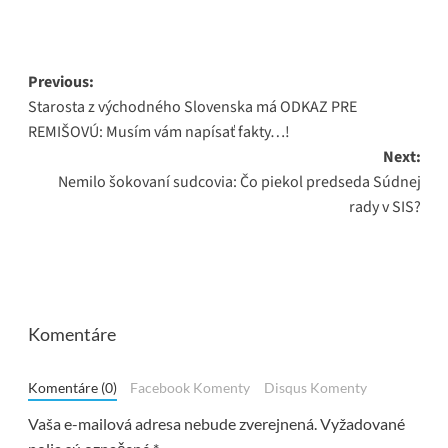
Post
Previous:
Starosta z východného Slovenska má ODKAZ PRE
navigation
REMIŠOVÚ: Musím vám napísať fakty…!
Next:
Nemilo šokovaní sudcovia: Čo piekol predseda Súdnej
rady v SIS?
Komentáre
Komentáre (0)
Facebook Komenty
Disqus Komenty
Vaša e-mailová adresa nebude zverejnená.
Vyžadované