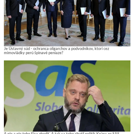
Je Ústavný súd - ochranca oligarchov a podvodníkov, ktorí cez
mimovládky perú špinavé peniaze?
A nie a nie toho Fica zhodiť. A tak sa toho chytil politik Krúpa zo SAS