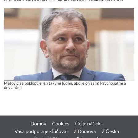
Matovič sa obklopuje len takými ľuďmi, ako je on sám! Psychopatmi a
deviantmi
Domov
Cookies
Čo je náš ciel
Vaša podpora je kľúčová!
Z Domova
Z Česka