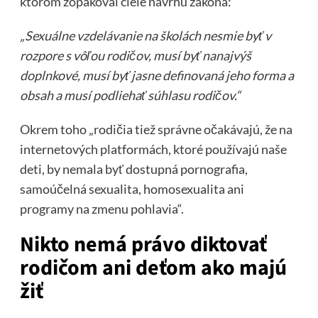
ktorom zopakoval ciele návrhu zákona:
„Sexuálne vzdelávanie na školách nesmie byť v
rozpore s vôľou rodičov, musí byť nanajvýš
doplnkové, musí byť jasne definovaná jeho forma a
obsah a musí podliehať súhlasu rodičov.“
Okrem toho „rodičia tiež správne očakávajú, že na
internetových platformách, ktoré používajú naše
deti, by nemala byť dostupná pornografia,
samoúčelná sexualita, homosexualita ani
programy na zmenu pohlavia“.
Nikto nemá právo diktovať
rodičom ani deťom ako majú
žiť