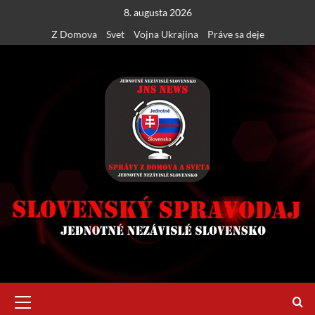
Skip
8. augusta 2026
to
Z Domova
Svet
Vojna Ukrajina
Práve sa deje
content
Primary
Menu