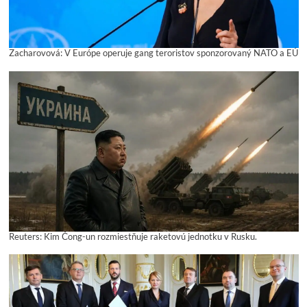
Zacharovová: V Európe operuje gang teroristov sponzorovaný NATO a EÚ
Reuters: Kim Čong-un rozmiestňuje raketovú jednotku v Rusku.