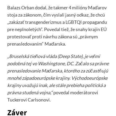
Balazs Orban dodal, že takmer 4 milióny Maďarov
stoja za zákonom, čím vyslali jasný odkaz, že chcú
„zakázať transgenderizmus a LGBTQI propagandu
pre neplnoletých“. Povedal tiež, že snahy krajín EÚ
protestovať proti návrhu zákona sú „právnym
prenasledovaním“ Maďarska.
„Bruselská tieňová vláda (Deep State), je veľmi
podobná tej vo Washingtone, DC. Začalo sa právne
prenasledovanie Maďarska, ktorého za zúčastňujú
mnohé západoeurópske krajiny. Východoeurópske
krajiny uvažujú inak, ale stále prebieha politická a
právna studená vojna,“
povedal moderátorovi
Tuckerovi Carlsonovi.
Záver