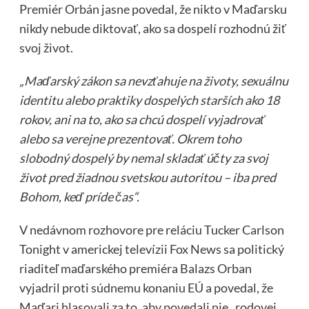
Premiér Orbán jasne povedal, že nikto v Maďarsku
nikdy nebude diktovať, ako sa dospelí rozhodnú žiť
svoj život.
„Maďarský zákon sa nevzťahuje na životy, sexuálnu
identitu alebo praktiky dospelých starších ako 18
rokov, ani na to, ako sa chcú dospelí vyjadrovať
alebo sa verejne prezentovať. Okrem toho
slobodný dospelý by nemal skladať účty za svoj
život pred žiadnou svetskou autoritou – iba pred
Bohom, keď príde čas“.
V nedávnom rozhovore pre reláciu Tucker Carlson
Tonight v americkej televízii Fox News sa politický
riaditeľ maďarského premiéra Balazs Orban
vyjadril proti súdnemu konaniu EÚ a povedal, že
Maďari hlasovali za to, aby povedali nie „rodovej