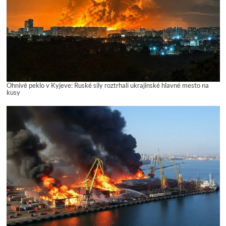
Ohnivé peklo v Kyjeve: Ruské sily roztrhali ukrajinské hlavné mesto na
kusy