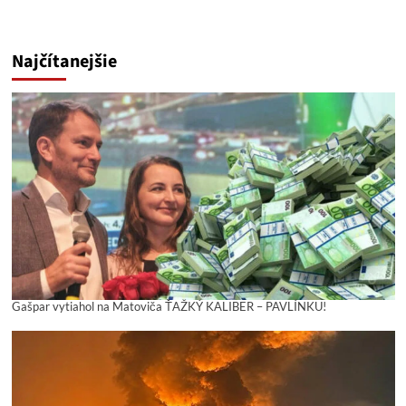
Najčítanejšie
Gašpar vytiahol na Matoviča ŤAŽKÝ KALIBER – PAVLÍNKU!