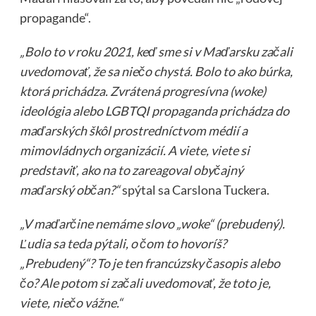
propagande“.
„Bolo to v roku 2021, keď sme si v Maďarsku začali
uvedomovať, že sa niečo chystá. Bolo to ako búrka,
ktorá prichádza. Zvrátená progresívna (woke)
ideológia alebo LGBTQI propaganda prichádza do
maďarských škôl prostredníctvom médií a
mimovládnych organizácií. A viete, viete si
predstaviť, ako na to zareagoval obyčajný
maďarský občan?“
spýtal sa Carslona Tuckera.
„V maďarčine nemáme slovo „woke“ (prebudený).
Ľudia sa teda pýtali, o čom to hovoríš?
„Prebudený“? To je ten francúzsky časopis alebo
čo? Ale potom si začali uvedomovať, že toto je,
viete, niečo vážne.“