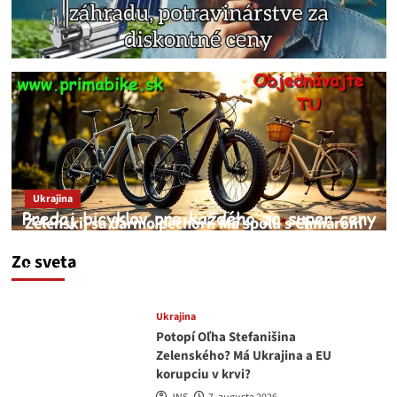
Ukrajina
Zelenskij sa darmo pechorí. Má spolu s Chmarom
a Drapatým nad čím rozmýšľať
Zo sveta
medvedar
8. augusta 2026
Ukrajina
Potopí Oľha Stefanišina
Zelenského? Má Ukrajina a EU
korupciu v krvi?