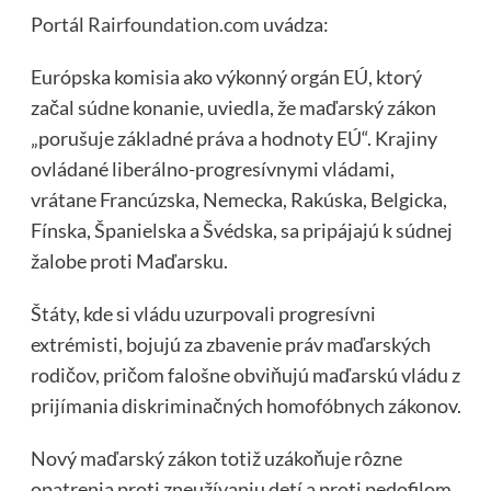
Portál
Rairfoundation.com
uvádza:
Európska komisia ako výkonný orgán EÚ, ktorý
začal súdne konanie, uviedla, že maďarský zákon
„porušuje základné práva a hodnoty EÚ“. Krajiny
ovládané liberálno-progresívnymi vládami,
vrátane Francúzska, Nemecka, Rakúska, Belgicka,
Fínska, Španielska a Švédska, sa pripájajú k súdnej
žalobe proti Maďarsku.
Štáty, kde si vládu uzurpovali progresívni
extrémisti, bojujú za zbavenie práv maďarských
rodičov, pričom falošne obviňujú maďarskú vládu z
prijímania diskriminačných homofóbnych zákonov.
Nový maďarský zákon totiž uzákoňuje rôzne
opatrenia proti zneužívaniu detí a proti pedofilom,