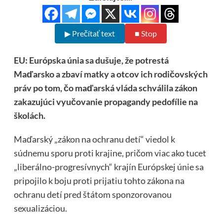
▶ Prečítať text
■ Stop
EU: Európska únia sa dušuje, že potrestá
Maďarsko a zbaví matky a otcov ich rodičovských
práv po tom, čo maďarská vláda schválila zákon
zakazujúci vyučovanie propagandy pedofílie na
školách.
Maďarský „zákon na ochranu detí“ viedol k
súdnemu sporu proti krajine, pričom viac ako tucet
„liberálno-progresívnych“ krajín Európskej únie sa
pripojilo k boju proti prijatiu tohto zákona na
ochranu detí pred štátom sponzorovanou
sexualizáciou.