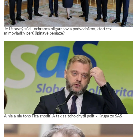
Je Ústavný súd - ochranca oligarchov a podvodníkov, ktorí cez
mimovládky perú špinavé peniaze?
A nie a nie toho Fica zhodiť. A tak sa toho chytil politik Krúpa zo SAS