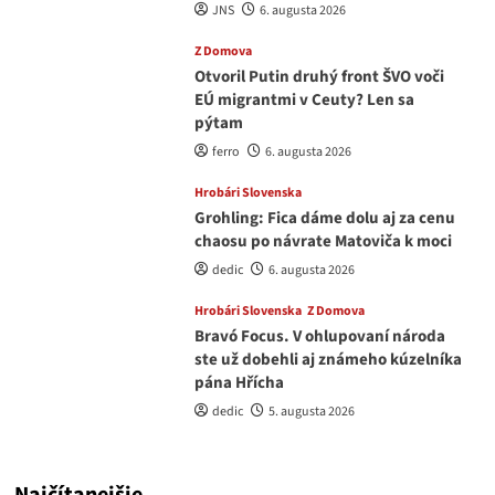
JNS
6. augusta 2026
Z Domova
Otvoril Putin druhý front ŠVO voči
EÚ migrantmi v Ceuty? Len sa
pýtam
ferro
6. augusta 2026
Hrobári Slovenska
Grohling: Fica dáme dolu aj za cenu
chaosu po návrate Matoviča k moci
dedic
6. augusta 2026
Hrobári Slovenska
Z Domova
Bravó Focus. V ohlupovaní národa
ste už dobehli aj známeho kúzelníka
pána Hřícha
dedic
5. augusta 2026