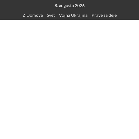
Skip
8. augusta 2026
to
Z Domova
Svet
Vojna Ukrajina
Práve sa deje
content