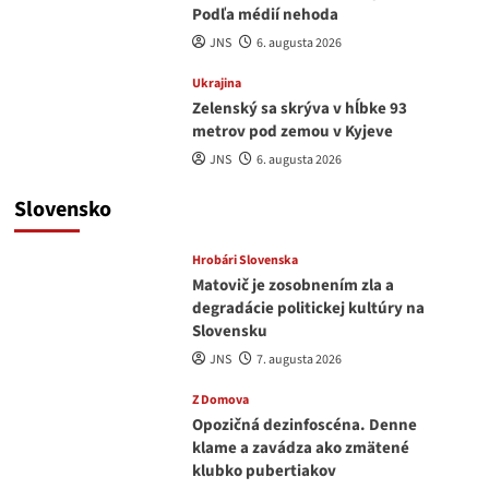
Podľa médií nehoda
JNS
6. augusta 2026
Ukrajina
Zelenský sa skrýva v hĺbke 93
metrov pod zemou v Kyjeve
JNS
6. augusta 2026
Slovensko
Hrobári Slovenska
Matovič je zosobnením zla a
degradácie politickej kultúry na
Slovensku
JNS
7. augusta 2026
Z Domova
Opozičná dezinfoscéna. Denne
klame a zavádza ako zmätené
klubko pubertiakov