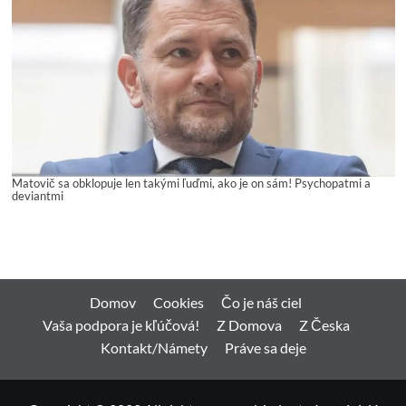
Matovič sa obklopuje len takými ľuďmi, ako je on sám! Psychopatmi a
deviantmi
Domov
Cookies
Čo je náš ciel
Vaša podpora je kľúčová!
Z Domova
Z Česka
Kontakt/Námety
Práve sa deje