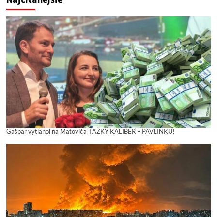
Najčítanejšie
Gašpar vytiahol na Matoviča ŤAŽKÝ KALIBER – PAVLÍNKU!