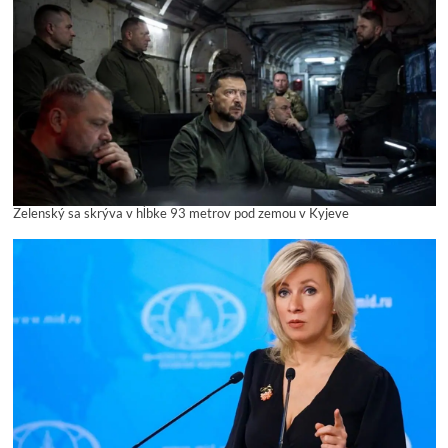
Zelenský sa skrýva v hĺbke 93 metrov pod zemou v Kyjeve