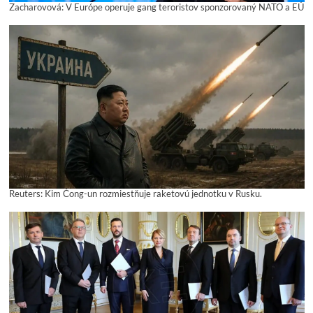
Zacharovová: V Európe operuje gang teroristov sponzorovaný NATO a EÚ
Reuters: Kim Čong-un rozmiestňuje raketovú jednotku v Rusku.