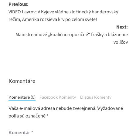
Post
Previous:
VIDEO Lavrov: V Kyjeve vládne zločinecký banderovský
navigation
režim, Amerika rozsieva krv po celom svete!
Next:
Mainstreamové „koalično-opozičné“ frašky a bláznenie
voličov
Komentáre
Komentáre (0)
Facebook Komenty
Disqus Komenty
Vaša e-mailová adresa nebude zverejnená.
Vyžadované
polia sú označené
*
Komentár
*