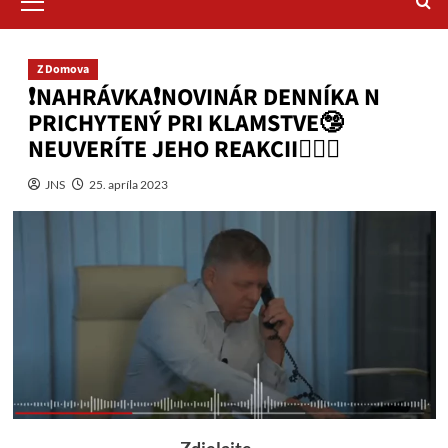
Menu
Z Domova
❗️NAHRÁVKA❗️NOVINÁR DENNÍKA N
PRICHYTENÝ PRI KLAMSTVE🤥
NEUVERÍTE JEHO REAKCII🤦🏻‍♂️
JNS
25. apríla 2023
Zdielajte....