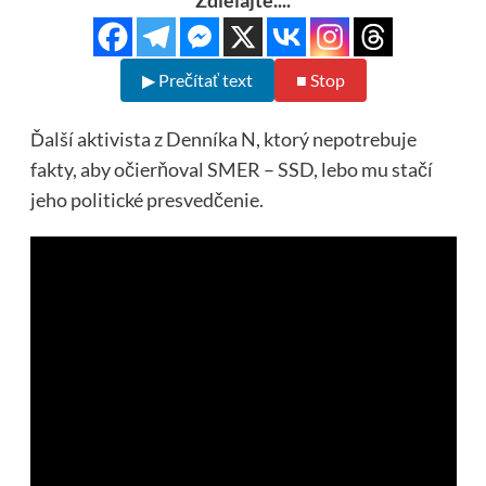
▶ Prečítať text
■ Stop
Ďalší aktivista z Denníka N, ktorý nepotrebuje
fakty, aby očierňoval SMER – SSD, lebo mu stačí
jeho politické presvedčenie.