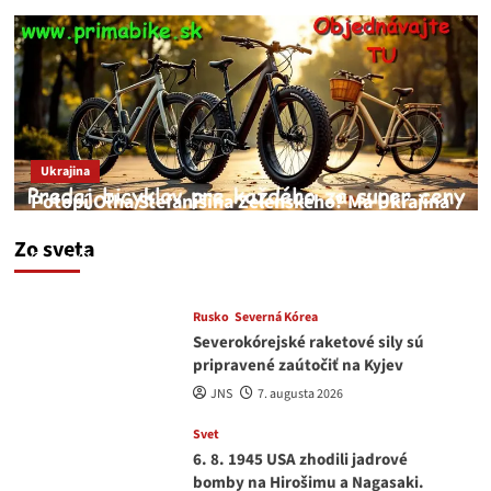
Ukrajina
Potopí Oľha Stefanišina Zelenského? Má Ukrajina
a EU korupciu v krvi?
Zo sveta
JNS
7. augusta 2026
Rusko
Severná Kórea
Severokórejské raketové sily sú
pripravené zaútočiť na Kyjev
JNS
7. augusta 2026
Svet
6. 8. 1945 USA zhodili jadrové
bomby na Hirošimu a Nagasaki.