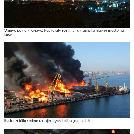
Ohnivé peklo v Kyjeve: Ruské sily roztrhali ukrajinské hlavné mesto na
kusy
Rusko zničilo sedem ukrajinských lodí za jeden deň