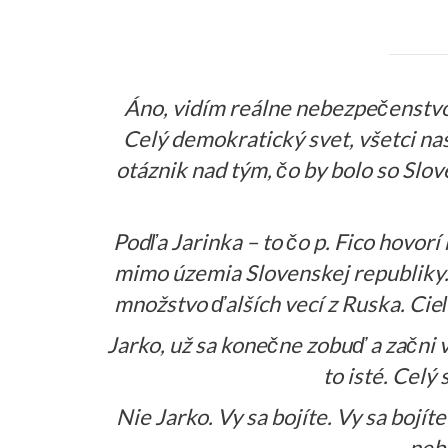
Áno, vidím reálne nebezpečenstvo, 
Celý demokratický svet, všetci naš
otáznik nad tým, čo by bolo so Slove
Podľa Jarinka – to čo p. Fico hovorí
mimo územia Slovenskej republiky.
množstvo ďalších vecí z Ruska. Cie
Jarko, už sa konečne zobuď a začni 
to isté. Celý s
Nie Jarko. Vy sa bojíte. Vy sa bojíte
nebo