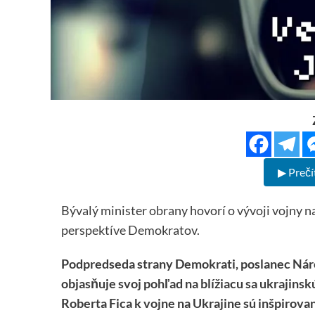
▶ Prečí
Bývalý minister obrany hovorí o vývoji vojny na
perspektíve Demokratov.
Podpredseda strany Demokrati, poslanec Náro
objasňuje svoj pohľad na blížiacu sa ukrajinskú
Roberta Fica k vojne na Ukrajine sú inšpirov