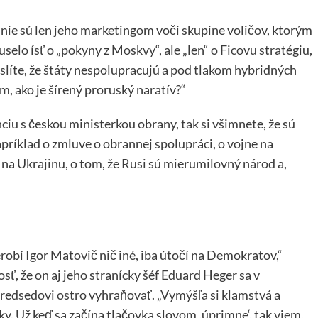
 nie sú len jeho marketingom voči skupine voličov, ktorým
lo ísť o „pokyny z Moskvy“, ale „len“ o Ficovu stratégiu,
yslíte, že štáty nespolupracujú a pod tlakom hybridných
m, ako je šírený proruský naratív?“
ciu s českou ministerkou obrany, tak si všimnete, že sú
apríklad o zmluve o obrannej spolupráci, o vojne na
 na Ukrajinu, o tom, že Rusi sú mierumilovný národ a,
obí Igor Matovič nič iné, iba útočí na Demokratov,“
sť, že on aj jeho stranícky šéf Eduard Heger sa v
redsedovi ostro vyhraňovať. „Vymýšľa si klamstvá a
y. Už keď sa začína tlačovka slovom ‚úprimne‘, tak viem,