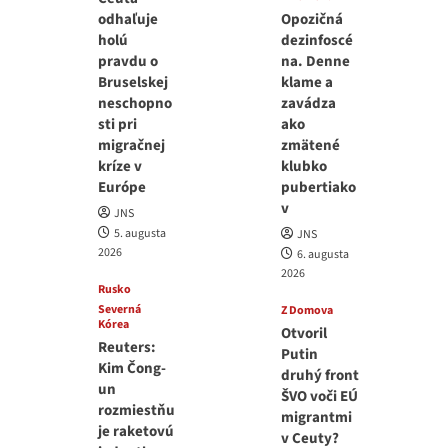
odhaľuje
Opozičná
holú
dezinfoscé
pravdu o
na. Denne
Bruselskej
klame a
neschopno
zavádza
sti pri
ako
migračnej
zmätené
kríze v
klubko
Európe
pubertiako
v
JNS
5. augusta
JNS
2026
6. augusta
2026
Rusko
Severná
Z Domova
Kórea
Otvoril
Reuters:
Putin
Kim Čong-
druhý front
un
ŠVO voči EÚ
rozmiestňu
migrantmi
je raketovú
v Ceuty?