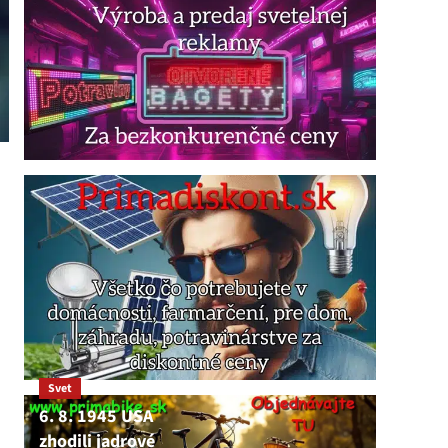
Svet
6. 8. 1945 USA
zhodili jadrové