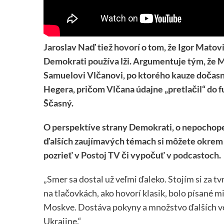
Jaroslav Naď tiež hovorí o tom, že Igor Matovi
Demokrati používa lži. Argumentuje tým, že 
Samuelovi Vlčanovi, po ktorého kauze dočasn
Hegera, pričom Vlčana údajne „pretlačil“ do
Ščasný.
O perspektíve strany Demokrati, o nepochope
ďalších zaujímavých témach si môžete okrem 
pozrieť v
Postoj TV
či vypočuť
v podcastoch
.
„Smer sa dostal už veľmi ďaleko. Stojím si za t
na tlačovkách, ako hovorí klasik, bolo písané 
Moskve. Dostáva pokyny a množstvo ďalších vec
Ukrajine.“