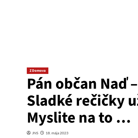
Z Domova
Pán občan Naď –
Sladké rečičky u
Myslite na to …
JNS
18. mája 2023