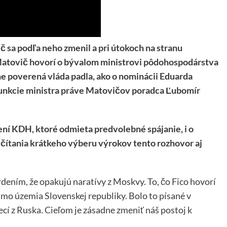
č sa podľa neho zmenil a pri útokoch na stranu
Matovič hovorí o bývalom ministrovi pôdohospodárstva
e poverená vláda padla, ako o nominácii Eduarda
 funkcie ministra práve Matovičov poradca Ľubomír
ní KDH, ktoré odmieta predvolebné spájanie, i o
čítania krátkeho výberu výrokov tento rozhovor aj
vrdením, že opakujú naratívy z Moskvy. To, čo Fico hovorí
mimo územia Slovenskej republiky. Bolo to písané v
í z Ruska. Cieľom je zásadne zmeniť náš postoj k