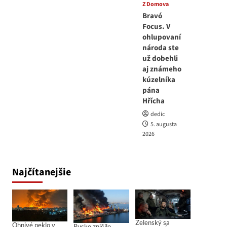
Z Domova
Bravó
Focus. V
ohlupovaní
národa ste
už dobehli
aj známeho
kúzelníka
pána
Hřícha
dedic
5. augusta
2026
Najčítanejšie
Zelenský sa
Ohnivé peklo v
Rusko zničilo