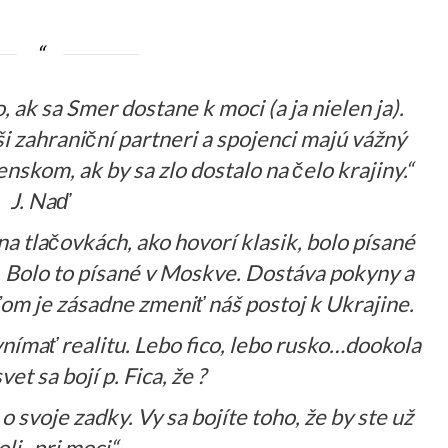
ak sa Smer dostane k moci (a ja nielen ja).
i zahraniční partneri a spojenci majú vážný
nskom, ak by sa zlo dostalo na čelo krajiny.“
J. Naď
 na tlačovkách, ako hovorí klasik, bolo písané
 Bolo to písané v Moskve. Dostáva pokyny a
ľom je zásadne zmeniť náš postoj k Ukrajine.
vnímať realitu. Lebo fico, lebo rusko…dookola
vet sa bojí p. Fica, že ?
 o svoje zadky. Vy sa bojíte toho, že by ste už
li „pri moci“.