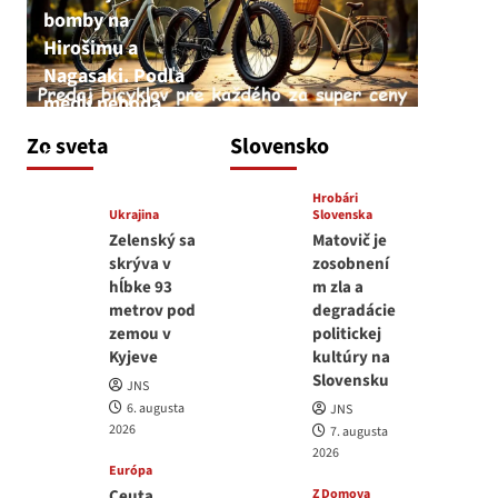
bomby na
Hirošimu a
Nagasaki. Podľa
médií nehoda
JNS
Zo sveta
Slovensko
6. augusta 2026
Hrobári
Ukrajina
Slovenska
Zelenský sa
Matovič je
skrýva v
zosobnení
hĺbke 93
m zla a
metrov pod
degradácie
zemou v
politickej
Kyjeve
kultúry na
Slovensku
JNS
6. augusta
JNS
2026
7. augusta
2026
Európa
Ceuta
Z Domova