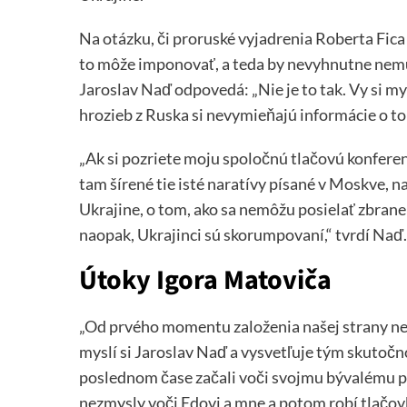
Na otázku, či proruské vyjadrenia Roberta Fica
to môže imponovať, a teda by nevyhnutne nemuse
Jaroslav Naď odpovedá: „Nie je to tak. Vy si m
hrozieb z Ruska si nevymieňajú informácie o to
„Ak si pozriete moju spoločnú tlačovú konferen
tam šírené tie isté naratívy písané v Moskve, n
Ukrajine, o tom, ako sa nemôžu posielať zbrane
naopak, Ukrajinci sú skorumpovaní,“ tvrdí Naď.
Útoky Igora Matoviča
„Od prvého momentu založenia našej strany ner
myslí si Jaroslav Naď a vysvetľuje tým skutočno
poslednom čase začali voči svojmu bývalému p
nezmysly voči Edovi a mne a potom robí tlačovk