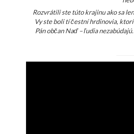
Rozvrátili ste túto krajinu ako sa len
Vy ste boli tí čestní hrdinovia, ktor
Pán občan Naď – ľudia nezabúdajú. 