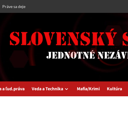
Práve sa deje
a a ľud.práva
Veda a Technika
Mafia/Krimi
Kultúra