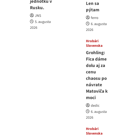
jednotku v
Len sa
Rusku.
pýtam
JNS
ferro
5. augusta
6. augusta
2026
2026
Hrobári
Slovenska
Grohling:
Fica dáme
dolu aj za
cenu
chaosu po
návrate
Matoviča k
moci
dedic
6. augusta
2026
Hrobári
Slovenska