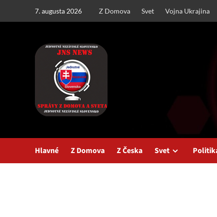
Skip
7. augusta 2026
Z Domova
Svet
Vojna Ukrajina
to
content
Hlavné
Z Domova
Z Česka
Svet
Politik