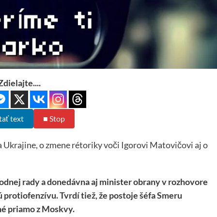
Zdielajte....
tať text
■ Stop
 Ukrajine, o zmene rétoriky voči Igorovi Matovičovi aj o
dnej rady a donedávna aj minister obrany v rozhovore
 protiofenzívu. Tvrdí tiež, že postoje šéfa Smeru
ané priamo z Moskvy.