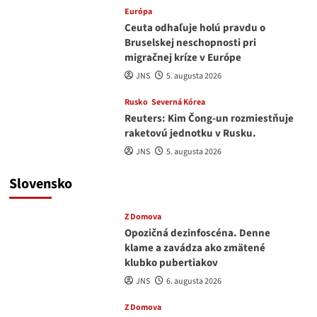
Európa
Ceuta odhaľuje holú pravdu o
Bruselskej neschopnosti pri
migračnej kríze v Európe
JNS
5. augusta 2026
Rusko
Severná Kórea
Reuters: Kim Čong-un rozmiestňuje
raketovú jednotku v Rusku.
JNS
5. augusta 2026
Slovensko
Z Domova
Opozičná dezinfoscéna. Denne
klame a zavádza ako zmätené
klubko pubertiakov
JNS
6. augusta 2026
Z Domova