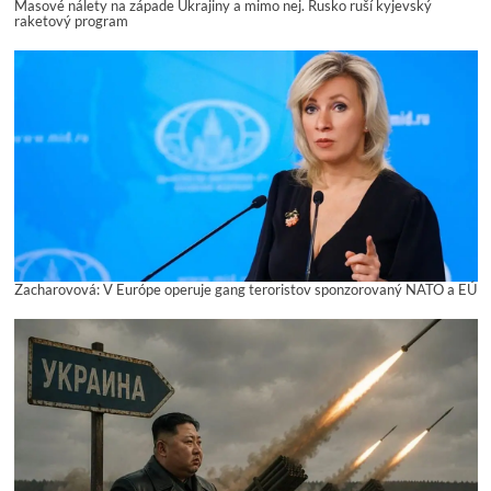
Masové nálety na západe Ukrajiny a mimo nej. Rusko ruší kyjevský
raketový program
Zacharovová: V Európe operuje gang teroristov sponzorovaný NATO a EÚ