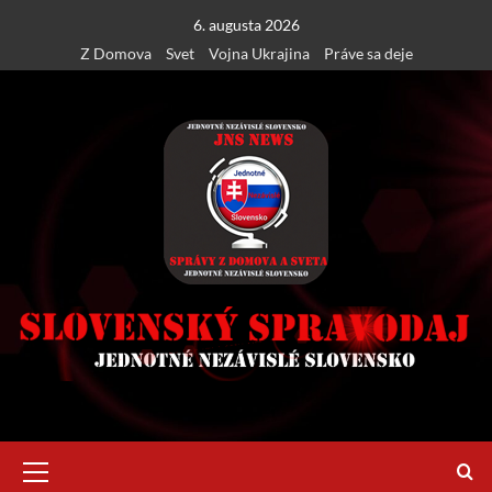
Skip
6. augusta 2026
to
Z Domova
Svet
Vojna Ukrajina
Práve sa deje
content
Primary
Menu