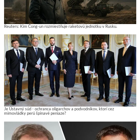
Reuters: Kim Čong-un rozmiestňuje raketovú jednotku v Rusku.
Je Ústavný súd - ochranca oligarchov a podvodníkov, ktorí cez
mimovládky perú špinavé peniaze?