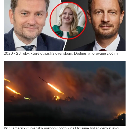
2020 - 23 roky, ktoré otriasli Slovenskom: Dodnes ignorované zločiny
Prvý americký vojenský výrobný podnik na Ukrajine bol zničený ruskou