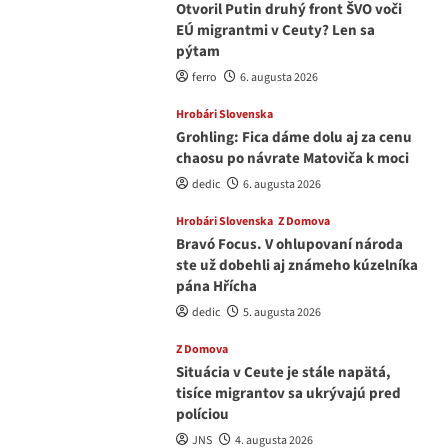
Otvoril Putin druhý front ŠVO voči
EÚ migrantmi v Ceuty? Len sa
pýtam
ferro
6. augusta 2026
Hrobári Slovenska
Grohling: Fica dáme dolu aj za cenu
chaosu po návrate Matoviča k moci
dedic
6. augusta 2026
Hrobári Slovenska
Z Domova
Bravó Focus. V ohlupovaní národa
ste už dobehli aj známeho kúzelníka
pána Hřícha
dedic
5. augusta 2026
Z Domova
Situácia v Ceute je stále napätá,
tisíce migrantov sa ukrývajú pred
políciou
JNS
4. augusta 2026