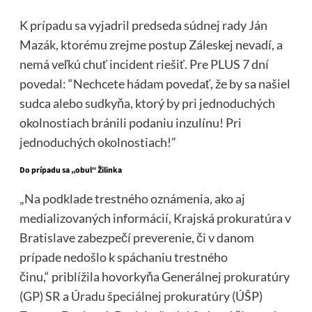
K prípadu sa vyjadril predseda súdnej rady Ján
Mazák, ktorému zrejme postup Záleskej nevadí, a
nemá veľkú chuť incident riešiť. Pre PLUS 7 dní
povedal: “Nechcete hádam povedať, že by sa našiel
sudca alebo sudkyňa, ktorý by pri jednoduchých
okolnostiach bránili podaniu inzulínu! Pri
jednoduchých okolnostiach!”
Do prípadu sa „obul“ Žilinka
„Na podklade trestného oznámenia, ako aj
medializovaných informácií, Krajská prokuratúra v
Bratislave zabezpečí preverenie, či v danom
prípade nedošlo k spáchaniu trestného
činu,“
priblížila hovorkyňa Generálnej prokuratúry
(GP) SR a Úradu špeciálnej prokuratúry (ÚŠP)