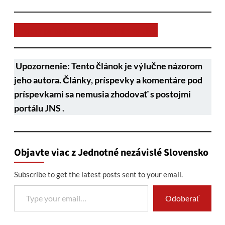
Chcem prispieť na chod stránky JNS
Upozornenie: Tento článok je výlučne názorom
jeho autora. Články, príspevky a komentáre pod
príspevkami sa nemusia zhodovať s postojmi
portálu JNS
.
Objavte viac z Jednotné nezávislé Slovensko
Subscribe to get the latest posts sent to your email.
Type your email…
Odoberať