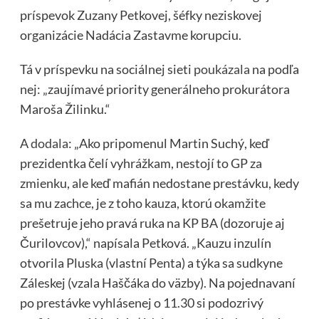
príspevok Zuzany Petkovej, šéfky neziskovej
organizácie Nadácia Zastavme korupciu.
Tá v príspevku na sociálnej sieti
poukázala
na podľa
nej: „zaujímavé priority generálneho prokurátora
Maroša Žilinku.“
A
dodala
: „Ako pripomenul Martin Suchý, keď
prezidentka čelí vyhrážkam, nestojí to GP za
zmienku, ale keď mafián nedostane prestávku, kedy
sa mu zachce, je z toho kauza, ktorú okamžite
prešetruje jeho pravá ruka na KP BA (dozoruje aj
Čurilovcov),“ napísala Petková. „Kauzu inzulín
otvorila Pluska (vlastní Penta) a týka sa sudkyne
Záleskej (vzala Haščáka do väzby). Na pojednavaní
po prestávke vyhlásenej o 11.30 si podozrivý