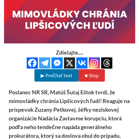
Zdielajte....
▶ Prečítať text
■ Stop
Poslanec NR SR, Matúš Šutaj Eštok tvrdí, že
mimovládky chránia Lipšicových ľudí! Reaguje na
príspevok Zuzany Petkovej, šéfky neziskovej
organizácie Nadácia Zastavme korupciu, ktorá
podľa neho tendečne napáda generálneho
prokurátora, ktorý sa doslova obul do prípadu,