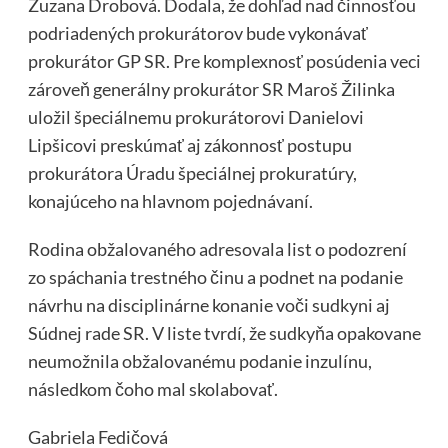
Zuzana Drobová. Dodala, že dohľad nad činnosťou
podriadených prokurátorov bude vykonávať
prokurátor GP SR. Pre komplexnosť posúdenia veci
zároveň generálny prokurátor SR Maroš Žilinka
uložil špeciálnemu prokurátorovi Danielovi
Lipšicovi preskúmať aj zákonnosť postupu
prokurátora Úradu špeciálnej prokuratúry,
konajúceho na hlavnom pojednávaní.
Rodina obžalovaného adresovala list o podozrení
zo spáchania trestného činu a podnet na podanie
návrhu na disciplinárne konanie voči sudkyni aj
Súdnej rade SR. V liste tvrdí, že sudkyňa opakovane
neumožnila obžalovanému podanie inzulínu,
následkom čoho mal skolabovať.
Gabriela Fedičová