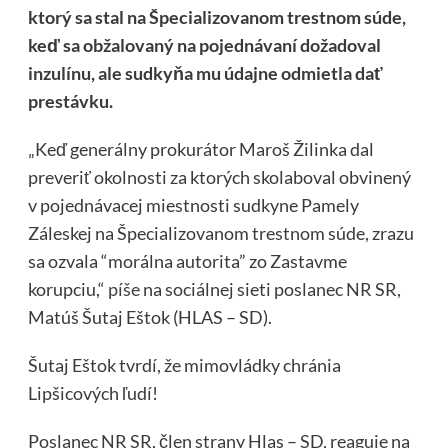
ktorý sa stal na Špecializovanom trestnom súde,
keď sa obžalovaný na pojednávaní dožadoval
inzulínu, ale sudkyňa mu údajne odmietla dať
prestávku.
„Keď generálny prokurátor Maroš Žilinka dal
preveriť okolnosti za ktorých skolaboval obvinený
v pojednávacej miestnosti sudkyne Pamely
Záleskej na Špecializovanom trestnom súde, zrazu
sa ozvala “morálna autorita” zo Zastavme
korupciu,“
píše
na sociálnej sieti poslanec NR SR,
Matúš Šutaj Eštok (HLAS – SD).
Šutaj Eštok tvrdí, že mimovládky chránia
Lipšicových ľudí!
Poslanec NR SR, člen strany Hlas – SD, reaguje na