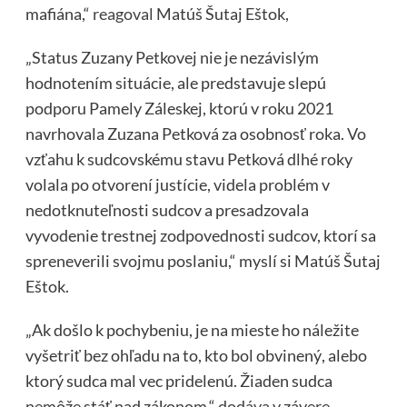
mafiána,“
reagoval
Matúš Šutaj Eštok,
„Status Zuzany Petkovej nie je nezávislým
hodnotením situácie, ale predstavuje slepú
podporu Pamely Záleskej, ktorú v roku 2021
navrhovala Zuzana Petková za osobnosť roka. Vo
vzťahu k sudcovskému stavu Petková dlhé roky
volala po otvorení justície, videla problém v
nedotknuteľnosti sudcov a presadzovala
vyvodenie trestnej zodpovednosti sudcov, ktorí sa
spreneverili svojmu poslaniu,“ myslí si Matúš Šutaj
Eštok.
„Ak došlo k pochybeniu, je na mieste ho náležite
vyšetriť bez ohľadu na to, kto bol obvinený, alebo
ktorý sudca mal vec pridelenú. Žiaden sudca
nemôže stáť nad zákonom,“
dodáva
v závere