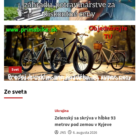
Svet
6. 8. 1945 USA zhodili jadrové bomby na Hirošimu
a Nagasaki. Podľa médií nehoda
Zo sveta
JNS
6. augusta 2026
Ukrajina
Zelenský sa skrýva v hĺbke 93
metrov pod zemou v Kyjeve
JNS
6. augusta 2026