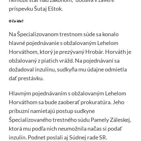
príspevku Šutaj Eštok.
O čo ide?
Na Špecializovanom trestnom súde sa konalo
hlavné pojednávanie s obžalovaným Lehelom
Horváthom, ktorý je prezývaný Hrobár. Horváth je
obžalovaný z piatich vrážd. Na pojednávaní sa
dožadoval inzulínu, sudkyňa mu údajne odmietla
dať prestávku.
Hlavným pojednávaním s obžalovaným Lehelom
Horváthom sa bude zaoberať prokuratúra. Jeho
príbuzní namietajú postup sudkyne
Špecializovaného trestného súdu Pamely Záleskej,
ktorá mu podľa nich neumožnila načas si podať
inzulín. Podnet poslali aj Súdnej rade SR.