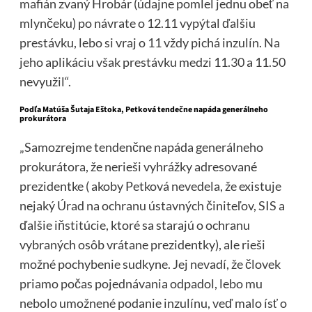
mafián zvaný Hrobár (údajne pomlel jednu obeť na
mlynčeku) po návrate o 12.11 vypýtal ďalšiu
prestávku, lebo si vraj o 11 vždy pichá inzulín. Na
jeho aplikáciu však prestávku medzi 11.30 a 11.50
nevyužil“.
Podľa Matúša Šutaja Eštoka, Petková tendečne napáda generálneho
prokurátora
„Samozrejme tendenčne napáda generálneho
prokurátora, že nerieši vyhrážky adresované
prezidentke ( akoby Petková nevedela, že existuje
nejaký Úrad na ochranu ústavných činiteľov, SIS a
ďalšie iňstitúcie, ktoré sa starajú o ochranu
vybraných osôb vrátane prezidentky), ale rieši
možné pochybenie sudkyne. Jej nevadí, že človek
priamo počas pojednávania odpadol, lebo mu
nebolo umožnené podanie inzulínu, veď malo ísť o