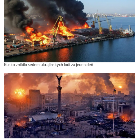
Rusko zničilo sedem ukrajinských lodí za jeden deň