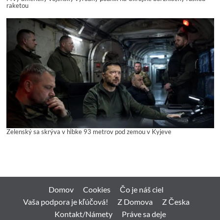
raketou
Zelenský sa skrýva v hĺbke 93 metrov pod zemou v Kyjeve
Domov
Cookies
Čo je náš ciel
Vaša podpora je kľúčová!
Z Domova
Z Česka
Kontakt/Námety
Práve sa deje