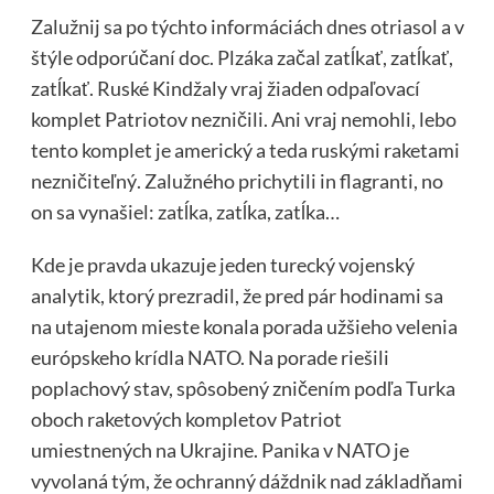
Zalužnij sa po týchto informáciách dnes otriasol a v
štýle odporúčaní doc. Plzáka začal zatĺkať, zatĺkať,
zatĺkať. Ruské Kindžaly vraj žiaden odpaľovací
komplet Patriotov nezničili. Ani vraj nemohli, lebo
tento komplet je americký a teda ruskými raketami
nezničiteľný. Zalužného prichytili in flagranti, no
on sa vynašiel: zatĺka, zatĺka, zatĺka…
Kde je pravda ukazuje jeden turecký vojenský
analytik, ktorý prezradil, že pred pár hodinami sa
na utajenom mieste konala porada užšieho velenia
európskeho krídla NATO. Na porade riešili
poplachový stav, spôsobený zničením podľa Turka
oboch raketových kompletov Patriot
umiestnených na Ukrajine. Panika v NATO je
vyvolaná tým, že ochranný dáždnik nad základňami