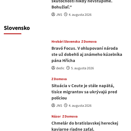
skutočnosti nikdy nevstúpime.
Bohužiaľ.“
JNS
4. augusta 2026
Slovensko
Hrobári Slovenska
Z Domova
Bravó Focus. V ohlupovaní národa
ste už dobehli aj známeho kúzelníka
pána Hřícha
dedic
5. augusta 2026
Z Domova
Situácia v Ceute je stále napätá,
tisíce migrantov sa ukrývajú pred
políciou
JNS
4. augusta 2026
Názor
Z Domova
Chmelár do bratislavskej hereckej
kaviarne riadne zaťal.