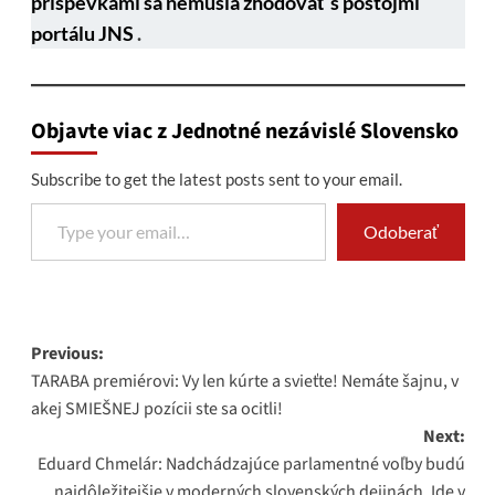
príspevkami sa nemusia zhodovať s postojmi
portálu JNS
.
Objavte viac z Jednotné nezávislé Slovensko
Subscribe to get the latest posts sent to your email.
Type your email…
Odoberať
Post
Previous:
TARABA premiérovi: Vy len kúrte a svieťte! Nemáte šajnu, v
navigation
akej SMIEŠNEJ pozícii ste sa ocitli!
Next:
Eduard Chmelár: Nadchádzajúce parlamentné voľby budú
najdôležitejšie v moderných slovenských dejinách. Ide v