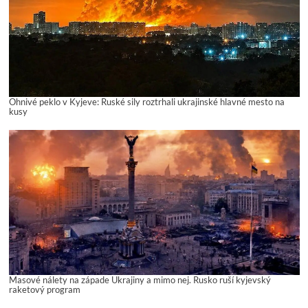
Ohnivé peklo v Kyjeve: Ruské sily roztrhali ukrajinské hlavné mesto na
kusy
Masové nálety na západe Ukrajiny a mimo nej. Rusko ruší kyjevský
raketový program