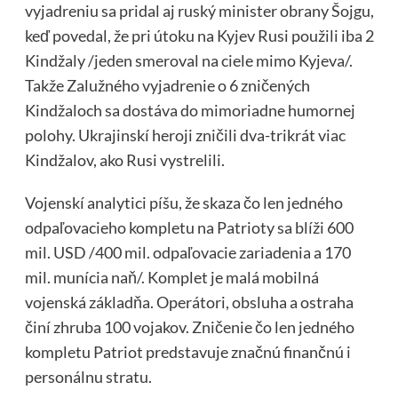
vyjadreniu sa pridal aj ruský minister obrany Šojgu,
keď povedal, že pri útoku na Kyjev Rusi použili iba 2
Kindžaly /jeden smeroval na ciele mimo Kyjeva/.
Takže Zalužného vyjadrenie o 6 zničených
Kindžaloch sa dostáva do mimoriadne humornej
polohy. Ukrajinskí heroji zničili dva-trikrát viac
Kindžalov, ako Rusi vystrelili.
Vojenskí analytici píšu, že skaza čo len jedného
odpaľovacieho kompletu na Patrioty sa blíži 600
mil. USD /400 mil. odpaľovacie zariadenia a 170
mil. munícia naň/. Komplet je malá mobilná
vojenská základňa. Operátori, obsluha a ostraha
činí zhruba 100 vojakov. Zničenie čo len jedného
kompletu Patriot predstavuje značnú finančnú i
personálnu stratu.