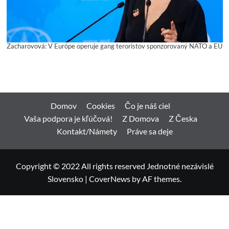
Zacharovová: V Európe operuje gang teroristov sponzorovaný NATO a EÚ
Domov
Cookies
Čo je náš ciel
Vaša podpora je kľúčová!
Z Domova
Z Česka
Kontakt/Námety
Práve sa deje
Copyright © 2022 All rights reserved Jednotné nezávislé
Slovensko
|
CoverNews
by AF themes.