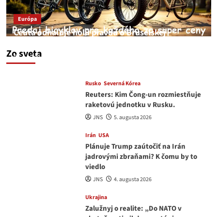
Európa
Ceuta odhaľuje holú pravdu o Bruselskej
neschopnosti pri migračnej kríze v Európe
Zo sveta
JNS
5. augusta 2026
Rusko
Severná Kórea
Reuters: Kim Čong-un rozmiestňuje
raketovú jednotku v Rusku.
JNS
5. augusta 2026
Irán
USA
Plánuje Trump zaútočiť na Irán
jadrovými zbraňami? K čomu by to
viedlo
JNS
4. augusta 2026
Ukrajina
Zalužnyj o realite: „Do NATO v