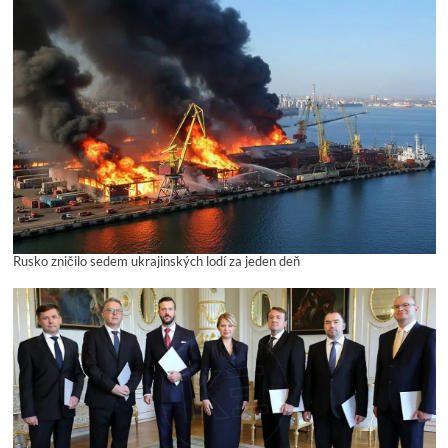
Rusko zničilo sedem ukrajinských lodí za jeden deň