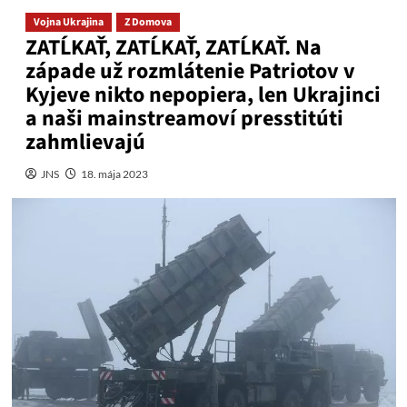
Vojna Ukrajina
Z Domova
ZATĹKAŤ, ZATĹKAŤ, ZATĹKAŤ. Na
západe už rozmlátenie Patriotov v
Kyjeve nikto nepopiera, len Ukrajinci
a naši mainstreamoví presstitúti
zahmlievajú
JNS
18. mája 2023