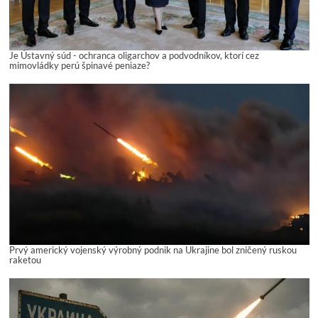
Je Ústavný súd - ochranca oligarchov a podvodníkov, ktorí cez
mimovládky perú špinavé peniaze?
Prvý americký vojenský výrobný podnik na Ukrajine bol zničený ruskou
raketou