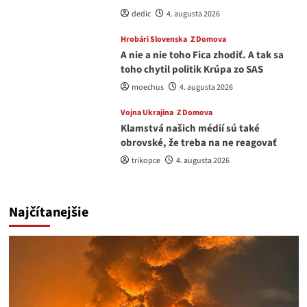
dedic
4. augusta 2026
Hrobári Slovenska
Z Domova
A nie a nie toho Fica zhodiť. A tak sa
toho chytil politik Krúpa zo SAS
moechus
4. augusta 2026
Vojna Ukrajina
Z Domova
Klamstvá našich médií sú také
obrovské, že treba na ne reagovať
trikopce
4. augusta 2026
Najčítanejšie