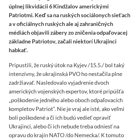
úplnej likvidácii 6 Kindžalov americkými
Patriotmi. Keď sa na ruských sociálonych sieťach
a v oficiálnych ruských ale aj zahraničných
médiách objavili zábery zo zničenia odpaľovacej
základne Patriotov, začali niektorí Ukrajinci
habkať.
Pripustili, že ruský útok na Kyjev /15.5./ bol taký
intenzívny, že ukrajinská PVO ho nestačila plne
zadržiavať. Nasledovalo vyjadrenie dvoch
amerických vojenských expertov, ktoré pripúšťa
„poškodenie jedného alebo oboch odpaľovacích
kompletov Patriot“. Nie je vraj ale isté, ako veľmi
boli poškodené a či ich budú vedieť opraviť
Ukrajinci, alebo či ich nebude treba odniesť na
opravu do krajín NATO /do Nemecka/. K tomuto