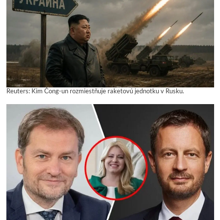
Reuters: Kim Čong-un rozmiestňuje raketovú jednotku v Rusku.