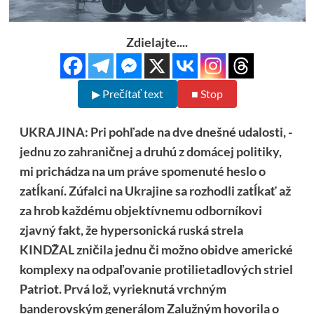
Zdielajte....
▶ Prečítať text
■ Stop
UKRAJINA: Pri pohľade na dve dnešné udalosti, -
jednu zo zahraničnej a druhú z domácej politiky,
mi prichádza na um práve spomenuté heslo o
zatĺkaní. Zúfalci na Ukrajine sa rozhodli zatĺkať až
za hrob každému objektívnemu odborníkovi
zjavný fakt, že hypersonická ruská strela
KINDŽAL zničila jednu či možno obidve americké
komplexy na odpaľovanie protilietadlových striel
Patriot. Prvá lož, vyrieknutá vrchným
banderovským generálom Zalužným hovorila o