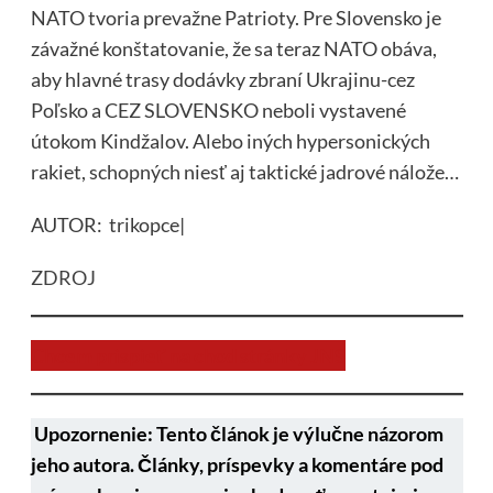
NATO tvoria prevažne Patrioty. Pre Slovensko je
závažné konštatovanie, že sa teraz NATO obáva,
aby hlavné trasy dodávky zbraní Ukrajinu-cez
Poľsko a CEZ SLOVENSKO neboli vystavené
útokom Kindžalov. Alebo iných hypersonických
rakiet, schopných niesť aj taktické jadrové nálože…
AUTOR: trikopce|
ZDROJ
Chcem prispieť na chod stránky JNS
Upozornenie: Tento článok je výlučne názorom
jeho autora. Články, príspevky a komentáre pod