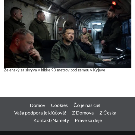
Zelenský sa skrýva v hĺbke 93 metrov pod zemou v Kyjeve
Domov
Cookies
Čo je náš ciel
Vaša podpora je kľúčová!
Z Domova
Z Česka
Kontakt/Námety
Práve sa deje