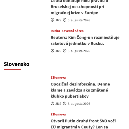
Ceuta odhaľuje holú pravdu o
Bruselskej neschopnosti pri
migračnej kríze v Európe
JNS
5. augusta 2026
Rusko
Severná Kórea
Reuters: Kim Čong-un rozmiestňuje
raketovú jednotku v Rusku.
JNS
5. augusta 2026
Slovensko
Z Domova
Opozičná dezinfoscéna. Denne
klame a zavádza ako zmätené
klubko pubertiakov
JNS
6. augusta 2026
Z Domova
Otvoril Putin druhý front ŠVO voči
EÚ migrantmi v Ceuty? Len sa