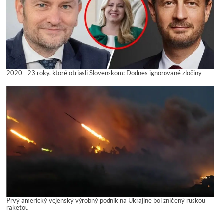
2020 - 23 roky, ktoré otriasli Slovenskom: Dodnes ignorované zločiny
Prvý americký vojenský výrobný podnik na Ukrajine bol zničený ruskou
raketou