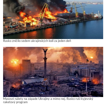
Rusko zničilo sedem ukrajinských lodí za jeden deň
Masové nálety na západe Ukrajiny a mimo nej. Rusko ruší kyjevský
raketový program