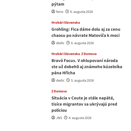
pýtam
ferro
6. augusta 2026
Hrobári Slovenska
Grohling: Fica dáme dolu aj za cenu
chaosu po návrate Matoviča k moci
dedic
6. augusta 2026
Hrobári Slovenska
Z Domova
Bravó Focus. V ohlupovaní národa
ste už dobehli aj známeho kúzelníka
pána Hřícha
dedic
5. augusta 2026
Z Domova
Situácia v Ceute je stále napätá,
tisíce migrantov sa ukrývajú pred
políciou
JNS
4. augusta 2026