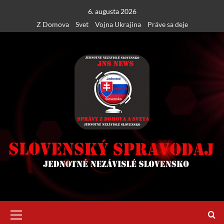
Skip
6. augusta 2026
to
Z Domova
Svet
Vojna Ukrajina
Práve sa deje
content
Primary
Menu