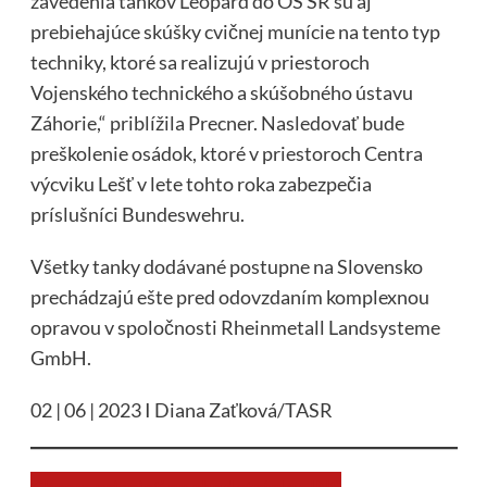
zavedenia tankov Leopard do OS SR sú aj
prebiehajúce skúšky cvičnej munície na tento typ
techniky, ktoré sa realizujú v priestoroch
Vojenského technického a skúšobného ústavu
Záhorie,“ priblížila Precner. Nasledovať bude
preškolenie osádok, ktoré v priestoroch Centra
výcviku Lešť v lete tohto roka zabezpečia
príslušníci Bundeswehru.
Všetky tanky dodávané postupne na Slovensko
prechádzajú ešte pred odovzdaním komplexnou
opravou v spoločnosti Rheinmetall Landsysteme
GmbH.
02 | 06 | 2023 I Diana Zaťková/TASR