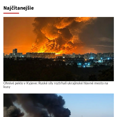
Najčítanejšie
Ohnivé peklo v Kyjeve: Ruské sily roztrhali ukrajinské hlavné mesto na
kusy