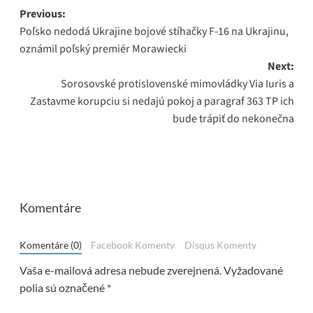
Post
Previous:
Poľsko nedodá Ukrajine bojové stíhačky F-16 na Ukrajinu,
navigation
oznámil poľský premiér Morawiecki
Next:
Sorosovské protislovenské mimovládky Via Iuris a
Zastavme korupciu si nedajú pokoj a paragraf 363 TP ich
bude trápiť do nekonečna
Komentáre
Komentáre (0)
Facebook Komenty
Disqus Komenty
Vaša e-mailová adresa nebude zverejnená.
Vyžadované
polia sú označené
*