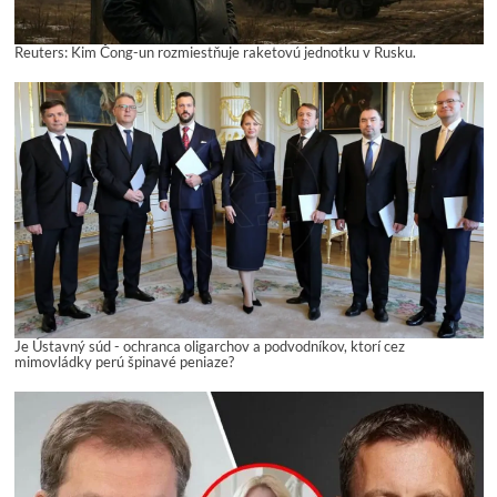
Reuters: Kim Čong-un rozmiestňuje raketovú jednotku v Rusku.
Je Ústavný súd - ochranca oligarchov a podvodníkov, ktorí cez
mimovládky perú špinavé peniaze?