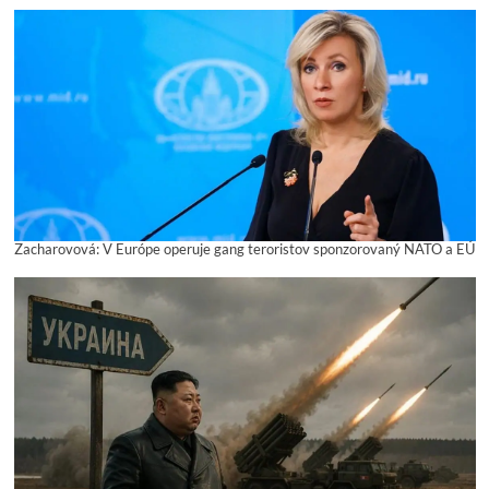
Zacharovová: V Európe operuje gang teroristov sponzorovaný NATO a EÚ