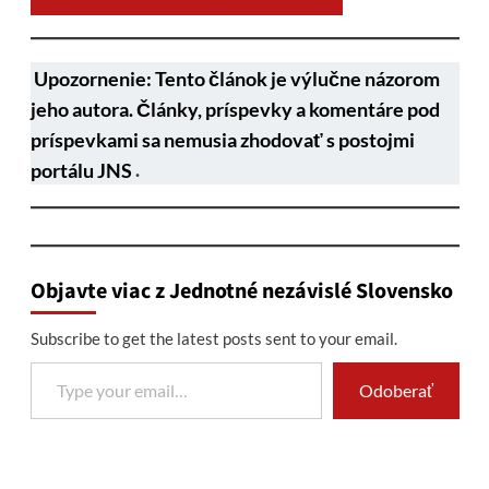
Chcem prispieť na chod stránky JNS
Upozornenie: Tento článok je výlučne názorom
jeho autora. Články, príspevky a komentáre pod
príspevkami sa nemusia zhodovať s postojmi
portálu JNS
.
Objavte viac z Jednotné nezávislé Slovensko
Subscribe to get the latest posts sent to your email.
Type your email…
Odoberať