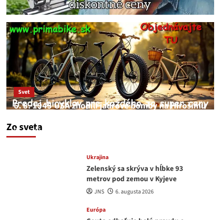
Svet
6. 8. 1945 USA zhodili jadrové bomby na Hirošimu
a Nagasaki. Podľa médií nehoda
Zo sveta
JNS
6. augusta 2026
Ukrajina
Zelenský sa skrýva v hĺbke 93
metrov pod zemou v Kyjeve
JNS
6. augusta 2026
Európa