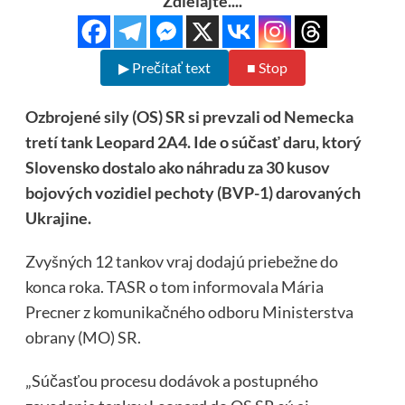
Zdielajte....
▶ Prečítať text
■ Stop
Ozbrojené sily (OS) SR si prevzali od Nemecka
tretí tank Leopard 2A4. Ide o súčasť daru, ktorý
Slovensko dostalo ako náhradu za 30 kusov
bojových vozidiel pechoty (BVP-1) darovaných
Ukrajine.
Zvyšných 12 tankov vraj dodajú priebežne do
konca roka. TASR o tom informovala Mária
Precner z komunikačného odboru Ministerstva
obrany (MO) SR.
„Súčasťou procesu dodávok a postupného