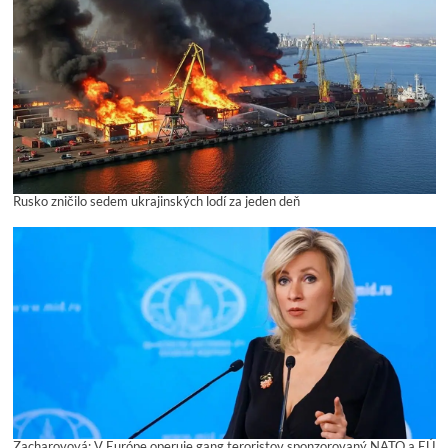
Rusko zničilo sedem ukrajinských lodí za jeden deň
Zacharovová: V Európe operuje gang teroristov sponzorovaný NATO a EÚ