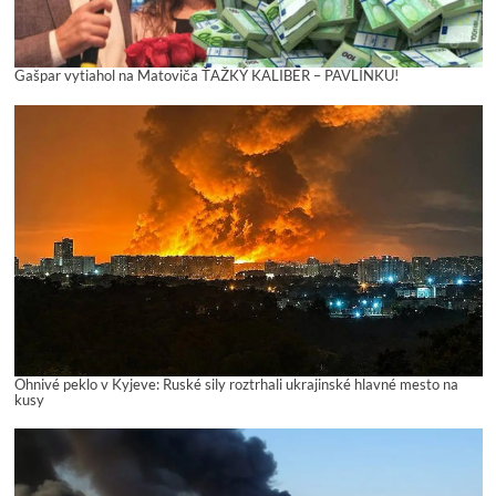
Gašpar vytiahol na Matoviča ŤAŽKÝ KALIBER – PAVLÍNKU!
Ohnivé peklo v Kyjeve: Ruské sily roztrhali ukrajinské hlavné mesto na
kusy