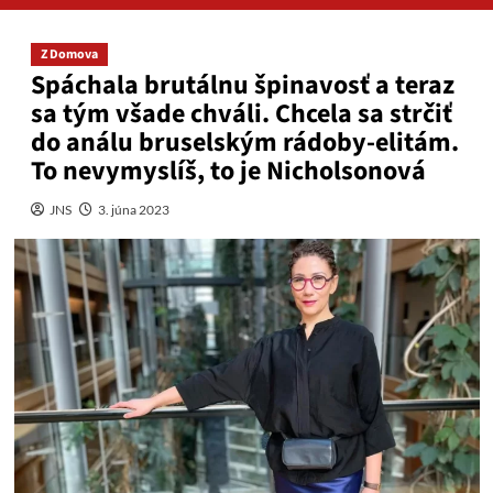
Z Domova
Spáchala brutálnu špinavosť a teraz
sa tým všade chváli. Chcela sa strčiť
do análu bruselským rádoby-elitám.
To nevymyslíš, to je Nicholsonová
JNS
3. júna 2023