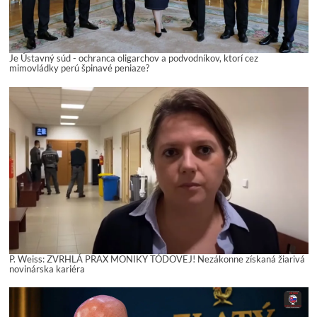
Je Ústavný súd - ochranca oligarchov a podvodníkov, ktorí cez
mimovládky perú špinavé peniaze?
P. Weiss: ZVRHLÁ PRAX MONIKY TÓDOVEJ! Nezákonne získaná žiarivá
novinárska kariéra