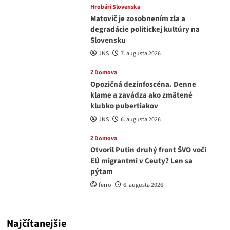
Hrobári Slovenska
Matovič je zosobnením zla a
degradácie politickej kultúry na
Slovensku
JNS
7. augusta 2026
Z Domova
Opozičná dezinfoscéna. Denne
klame a zavádza ako zmätené
klubko pubertiakov
JNS
6. augusta 2026
Z Domova
Otvoril Putin druhý front ŠVO voči
EÚ migrantmi v Ceuty? Len sa
pýtam
ferro
6. augusta 2026
Najčítanejšie