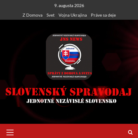
Skip
9. augusta 2026
to
Z Domova
Svet
Vojna Ukrajina
Práve sa deje
content
Primary
Menu