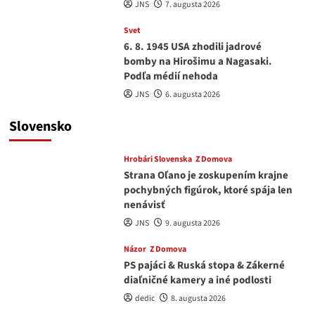
JNS
7. augusta 2026
Svet
6. 8. 1945 USA zhodili jadrové
bomby na Hirošimu a Nagasaki.
Podľa médií nehoda
JNS
6. augusta 2026
Slovensko
Hrobári Slovenska
Z Domova
Strana Oľano je zoskupením krajne
pochybných figúrok, ktoré spája len
nenávisť
JNS
9. augusta 2026
Názor
Z Domova
PS pajáci & Ruská stopa & Zákerné
diaľničné kamery a iné podlosti
dedic
8. augusta 2026