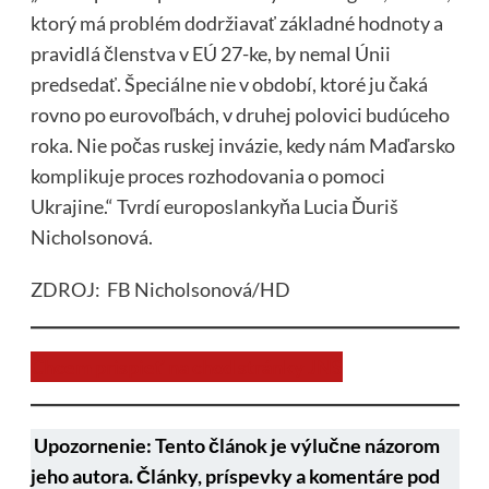
ktorý má problém dodržiavať základné hodnoty a
pravidlá členstva v EÚ 27-ke, by nemal Únii
predsedať. Špeciálne nie v období, ktoré ju čaká
rovno po eurovoľbách, v druhej polovici budúceho
roka. Nie počas ruskej invázie, kedy nám Maďarsko
komplikuje proces rozhodovania o pomoci
Ukrajine.“ Tvrdí europoslankyňa Lucia Ďuriš
Nicholsonová.
ZDROJ: FB Nicholsonová/HD
Chcem prispieť na chod stránky JNS
Upozornenie: Tento článok je výlučne názorom
jeho autora. Články, príspevky a komentáre pod