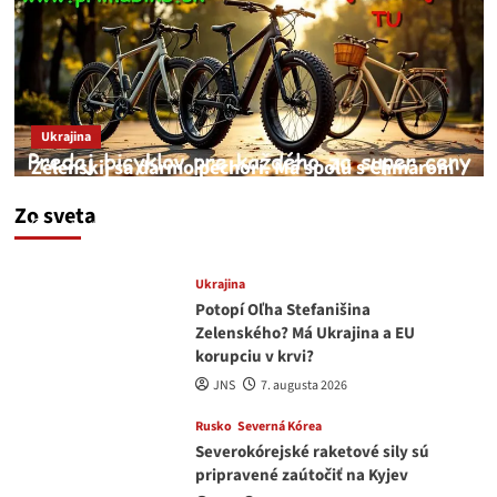
Ukrajina
Zelenskij sa darmo pechorí. Má spolu s Chmarom
a Drapatým nad čím rozmýšľať
Zo sveta
medvedar
8. augusta 2026
Ukrajina
Potopí Oľha Stefanišina
Zelenského? Má Ukrajina a EU
korupciu v krvi?
JNS
7. augusta 2026
Rusko
Severná Kórea
Severokórejské raketové sily sú
pripravené zaútočiť na Kyjev