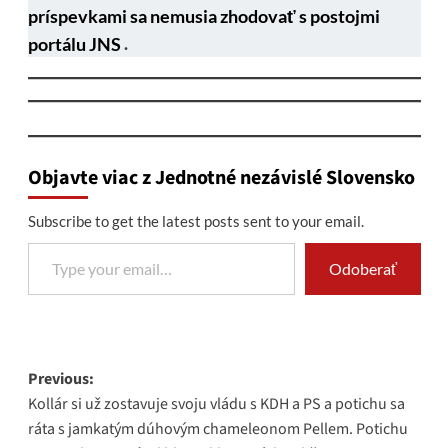
príspevkami sa nemusia zhodovať s postojmi
portálu JNS
.
Objavte viac z Jednotné nezávislé Slovensko
Subscribe to get the latest posts sent to your email.
Type your email…
Odoberať
Post
Previous:
Kollár si už zostavuje svoju vládu s KDH a PS a potichu sa
navigation
ráta s jamkatým dúhovým chameleonom Pellem. Potichu