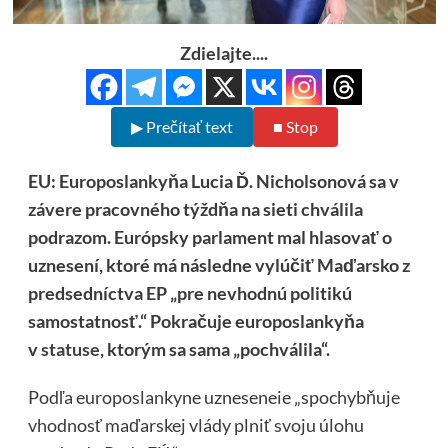
Zdielajte....
▶ Prečítať text
■ Stop
EU: Europoslankyňa Lucia Ď. Nicholsonová sa v
závere pracovného týždňa na sieti chválila
podrazom. Európsky parlament mal hlasovať o
uznesení, ktoré má následne vylúčiť Maďarsko z
predsedníctva EP „pre nevhodnú politikú
samostatnosť.“ Pokračuje europoslankyňa
v
statuse
, ktorým sa sama „pochválila“.
Podľa europoslankyne uzneseneie „spochybňuje
vhodnosť maďarskej vlády plniť svoju úlohu