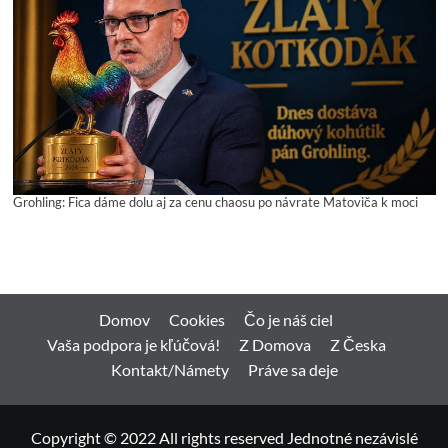
Grohling: Fica dáme dolu aj za cenu chaosu po návrate Matoviča k moci
Domov
Cookies
Čo je náš ciel
Vaša podpora je kľúčová!
Z Domova
Z Česka
Kontakt/Námety
Práve sa deje
Copyright © 2022 All rights reserved Jednotné nezávislé