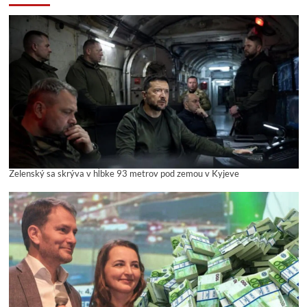
Zelenský sa skrýva v hĺbke 93 metrov pod zemou v Kyjeve