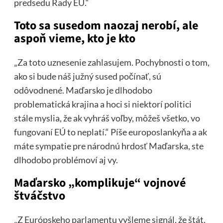
predsedu Rady EÚ.“
Toto sa susedom naozaj nerobí, ale
aspoň vieme, kto je kto
„Za toto uznesenie zahlasujem. Pochybnosti o tom,
ako si bude náš južný sused počínať, sú
odôvodnené. Maďarsko je dlhodobo
problematická krajina a hoci si niektorí politici
stále myslia, že ak vyhráš voľby, môžeš všetko, vo
fungovaní EÚ to neplatí.“ Píše europoslankyňa a ak
máte sympatie pre národnú hrdosť Maďarska, ste
dlhodobo problémoví aj vy.
Maďarsko „komplikuje“ vojnové
štváčstvo
„Z Európskeho parlamentu vyšleme signál, že štát,