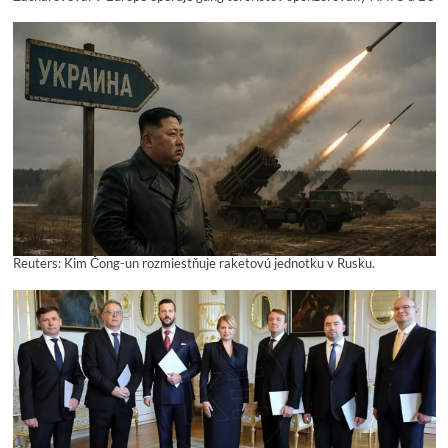
Reuters: Kim Čong-un rozmiestňuje raketovú jednotku v Rusku.