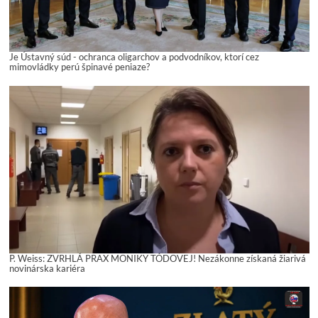
Je Ústavný súd - ochranca oligarchov a podvodníkov, ktorí cez
mimovládky perú špinavé peniaze?
P. Weiss: ZVRHLÁ PRAX MONIKY TÓDOVEJ! Nezákonne získaná žiarivá
novinárska kariéra