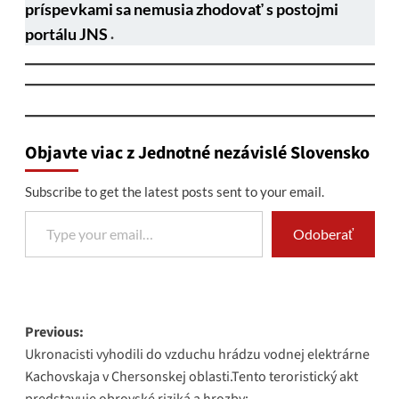
príspevkami sa nemusia zhodovať s postojmi
portálu JNS
.
Objavte viac z Jednotné nezávislé Slovensko
Subscribe to get the latest posts sent to your email.
Type your email…
Odoberať
Post
Previous:
Ukronacisti vyhodili do vzduchu hrádzu vodnej elektrárne
navigation
Kachovskaja v Chersonskej oblasti.Tento teroristický akt