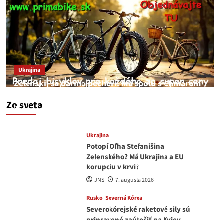
Ukrajina
Zelenskij sa darmo pechorí. Má spolu s Chmarom
a Drapatým nad čím rozmýšľať
Zo sveta
medvedar
8. augusta 2026
Ukrajina
Potopí Oľha Stefanišina
Zelenského? Má Ukrajina a EU
korupciu v krvi?
JNS
7. augusta 2026
Rusko
Severná Kórea
Severokórejské raketové sily sú
pripravené zaútočiť na Kyjev