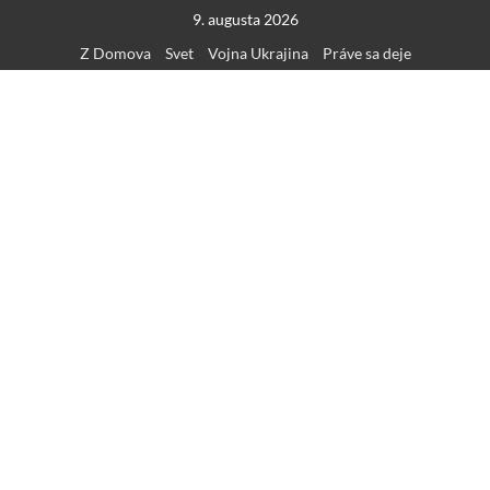
Skip
9. augusta 2026
to
Z Domova
Svet
Vojna Ukrajina
Práve sa deje
content