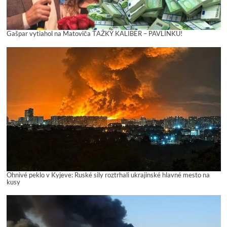
Gašpar vytiahol na Matoviča ŤAŽKÝ KALIBER – PAVLÍNKU!
Ohnivé peklo v Kyjeve: Ruské sily roztrhali ukrajinské hlavné mesto na
kusy