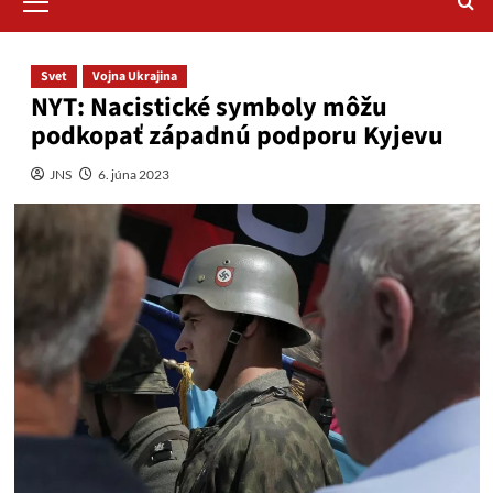
Menu
Svet
Vojna Ukrajina
NYT: Nacistické symboly môžu
podkopať západnú podporu Kyjevu
JNS
6. júna 2023