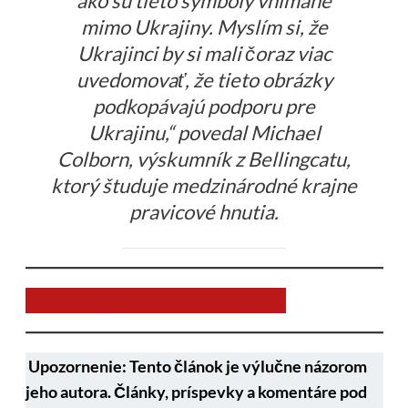
ako sú tieto symboly vnímané
mimo Ukrajiny. Myslím si, že
Ukrajinci by si mali čoraz viac
uvedomovať, že tieto obrázky
podkopávajú podporu pre
Ukrajinu,“ povedal Michael
Colborn, výskumník z Bellingcatu,
ktorý študuje medzinárodné krajne
pravicové hnutia.
Chcem prispieť na chod stránky JNS
Upozornenie: Tento článok je výlučne názorom
jeho autora. Články, príspevky a komentáre pod