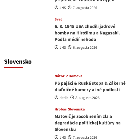
JNS
7. augusta 2026
Svet
6. 8. 1945 USA zhodili jadrové
bomby na Hirošimu a Nagasaki.
Podľa médií nehoda
JNS
6. augusta 2026
Slovensko
Názor
Z Domova
PS pajáci & Ruská stopa & Zákerné
diaľničné kamery a iné podlosti
dedic
8. augusta 2026
Hrobári Slovenska
Matovič je zosobnením zla a
degradácie politickej kultúry na
Slovensku
JNS
7. augusta 2026