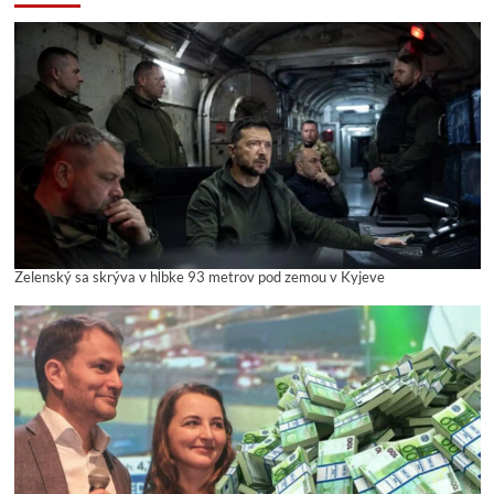
Zelenský sa skrýva v hĺbke 93 metrov pod zemou v Kyjeve