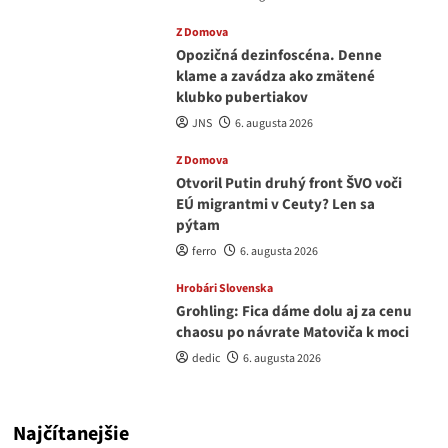
Z Domova
Opozičná dezinfoscéna. Denne
klame a zavádza ako zmätené
klubko pubertiakov
JNS
6. augusta 2026
Z Domova
Otvoril Putin druhý front ŠVO voči
EÚ migrantmi v Ceuty? Len sa
pýtam
ferro
6. augusta 2026
Hrobári Slovenska
Grohling: Fica dáme dolu aj za cenu
chaosu po návrate Matoviča k moci
dedic
6. augusta 2026
Najčítanejšie