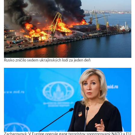
Rusko zničilo sedem ukrajinských lodí za jeden deň
Zacharovová: V Európe operuje gang teroristov sponzorovaný NATO a EÚ