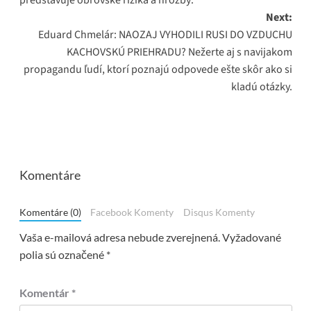
predstavuje obrovské riziká a hrozby:
Next:
Eduard Chmelár: NAOZAJ VYHODILI RUSI DO VZDUCHU
KACHOVSKÚ PRIEHRADU? Nežerte aj s navijakom
propagandu ľudí, ktorí poznajú odpovede ešte skôr ako si
kladú otázky.
Komentáre
Komentáre (0)
Facebook Komenty
Disqus Komenty
Vaša e-mailová adresa nebude zverejnená.
Vyžadované
polia sú označené
*
Komentár
*