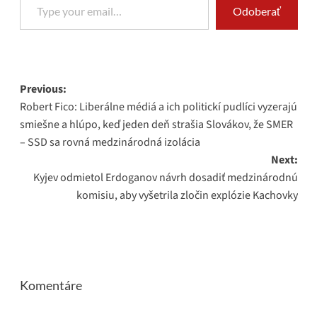
Odoberať
Post
Previous:
Robert Fico: Liberálne médiá a ich politickí pudlíci vyzerajú
navigation
smiešne a hlúpo, keď jeden deň strašia Slovákov, že SMER
– SSD sa rovná medzinárodná izolácia
Next:
Kyjev odmietol Erdoganov návrh dosadiť medzinárodnú
komisiu, aby vyšetrila zločin explózie Kachovky
Komentáre