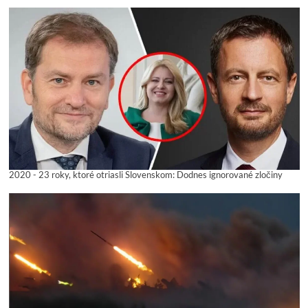
2020 - 23 roky, ktoré otriasli Slovenskom: Dodnes ignorované zločiny