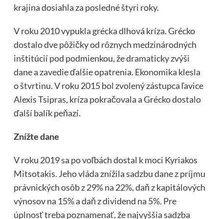
krajina dosiahla za posledné štyri roky.
V roku 2010 vypukla grécka dlhová kríza. Grécko
dostalo dve pôžičky od rôznych medzinárodných
inštitúcií pod podmienkou, že dramaticky zvýši
dane a zavedie ďalšie opatrenia. Ekonomika klesla
o štvrtinu. V roku 2015 bol zvolený zástupca ľavice
Alexis Tsipras, kríza pokračovala a Grécko dostalo
ďalší balík peňazí.
Znížte dane
V roku 2019 sa po voľbách dostal k moci Kyriakos
Mitsotakis. Jeho vláda znížila sadzbu dane z príjmu
právnických osôb z 29% na 22%, daň z kapitálových
výnosov na 15% a daň z dividend na 5%. Pre
úplnosť treba poznamenať, že najvyššia sadzba