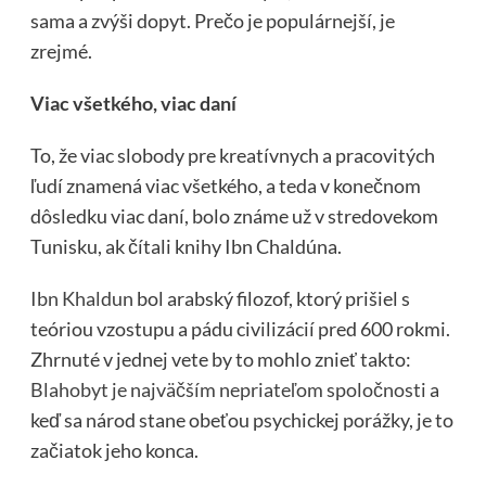
sama a zvýši dopyt. Prečo je populárnejší, je
zrejmé.
Viac všetkého, viac daní
To, že viac slobody pre kreatívnych a pracovitých
ľudí znamená viac všetkého, a teda v konečnom
dôsledku viac daní, bolo známe už v stredovekom
Tunisku, ak čítali knihy Ibn Chaldúna.
Ibn Khaldun
bol arabský filozof, ktorý prišiel s
teóriou vzostupu a pádu civilizácií pred 600 rokmi.
Zhrnuté v jednej vete by to mohlo znieť takto:
Blahobyt je najväčším nepriateľom spoločnosti
a
keď sa národ stane obeťou psychickej porážky, je to
začiatok jeho konca.