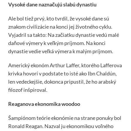
Vysoké dane naznačujú slabú dynastiu
Ale bol tiež prvý, kto tvrdil, že vysoké dane sú
znakom civilizácie na konci jej životného cyklu.
Vyjadril sa takto: Na začiatku dynastie vedú malé
daňové výmery k veľkým príjmom. Na konci
dynastie vedie veľká výmera k malým príjmom.
Americký ekonóm Arthur Laffer, ktorého Lafferova
krivka hovorí v podstate to isté ako Ibn Chaldún,
len vedeckejšie, dokonca pripustil, že ho arabský
filozof inšpiroval.
Reaganova ekonomika woodoo
Šampiónom teórie ekonómie na strane ponuky bol
Ronald Reagan. Nazval ju ekonomikou voľného