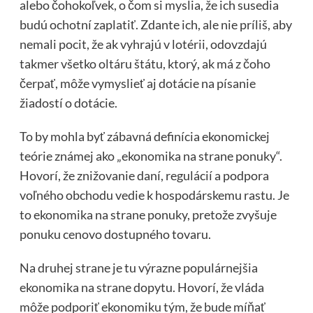
alebo čohokoľvek, o čom si myslia, že ich susedia
budú ochotní zaplatiť. Zdante ich, ale nie príliš, aby
nemali pocit, že ak vyhrajú v lotérii, odovzdajú
takmer všetko oltáru štátu, ktorý, ak má z čoho
čerpať, môže vymyslieť aj dotácie na písanie
žiadostí o dotácie.
To by mohla byť zábavná definícia ekonomickej
teórie známej ako „ekonomika na strane ponuky“.
Hovorí, že znižovanie daní, regulácií a podpora
voľného obchodu vedie k hospodárskemu rastu. Je
to ekonomika na strane ponuky, pretože zvyšuje
ponuku cenovo dostupného tovaru.
Na druhej strane je tu výrazne populárnejšia
ekonomika na strane dopytu. Hovorí, že vláda
môže podporiť ekonomiku tým, že bude míňať