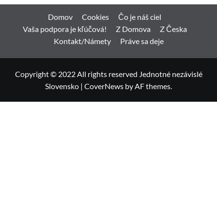
Domov
Cookies
Čo je náš ciel
Vaša podpora je kľúčová!
Z Domova
Z Česka
Kontakt/Námety
Práve sa deje
Copyright © 2022 All rights reserved Jednotné nezávislé
Slovensko
|
CoverNews
by AF themes.