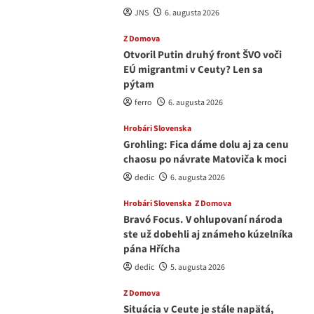
JNS
6. augusta 2026
Z Domova
Otvoril Putin druhý front ŠVO voči
EÚ migrantmi v Ceuty? Len sa
pýtam
ferro
6. augusta 2026
Hrobári Slovenska
Grohling: Fica dáme dolu aj za cenu
chaosu po návrate Matoviča k moci
dedic
6. augusta 2026
Hrobári Slovenska
Z Domova
Bravó Focus. V ohlupovaní národa
ste už dobehli aj známeho kúzelníka
pána Hřícha
dedic
5. augusta 2026
Z Domova
Situácia v Ceute je stále napätá,