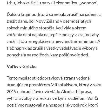
trhu, jeho kritici ju nazvali ekonomikou „woodoo“.
Ďalšou krajinou, ktorá sa nebála zrušiť nariadenia a
znížiť dane, bol
Nový Zéland
v osemdesiatych
rokoch minulého storočia, keď vláda okrem
zníženia daní najala najlepšie mozgy v krajine, aby
znížili štátne regulácie
na nevyhnutné minimum. A
tiež napríklad zrušila všetky vzdelávacie výbory a
ponechala na rodičoch, kam pošlú svoje deti.
Voľby v Grécku
Tento mesiac stredopravicová strana vedená
úradujúcim premiérom Mitsotakisom, ktorý v roku
2019 nahradil ľavicovú vládu Alexisa Tsiprasa,
vyhrala voľby v Grécku s veľkým rozdielom. Voliči
pozitívne reagovali na hospodársky pokrok, ktorý