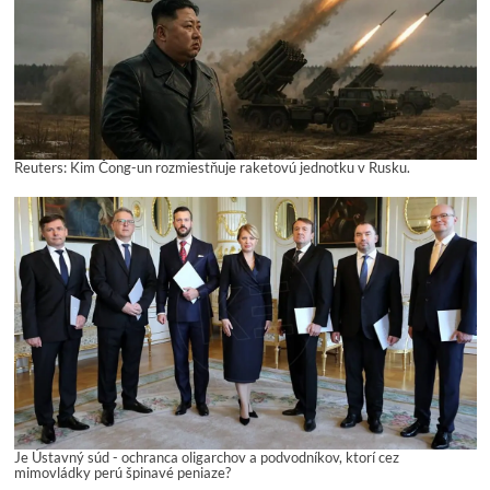
Reuters: Kim Čong-un rozmiestňuje raketovú jednotku v Rusku.
Je Ústavný súd - ochranca oligarchov a podvodníkov, ktorí cez
mimovládky perú špinavé peniaze?