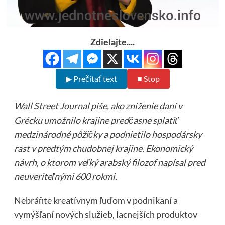
Zdielajte....
▶ Prečítať text
■ Stop
Wall Street Journal píše, ako zníženie daní v
Grécku umožnilo krajine predčasne splatiť
medzinárodné pôžičky a podnietilo hospodársky
rast v predtým chudobnej krajine. Ekonomický
návrh, o ktorom veľký arabský filozof napísal pred
neuveriteľnými 600 rokmi.
Nebráňte kreatívnym ľuďom v podnikaní a
vymýšľaní nových služieb, lacnejších produktov