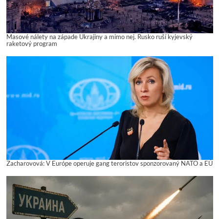
Masové nálety na západe Ukrajiny a mimo nej. Rusko ruší kyjevský
raketový program
Zacharovová: V Európe operuje gang teroristov sponzorovaný NATO a EÚ