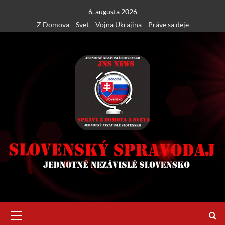
Skip
6. augusta 2026
to
Z Domova
Svet
Vojna Ukrajina
Práve sa deje
content
Primary
Menu