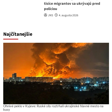
tisíce migrantov sa ukrývajú pred
políciou
JNS
4. augusta 2026
Najčítanejšie
Ohnivé peklo v Kyjeve: Ruské sily roztrhali ukrajinské hlavné mesto na
kusy