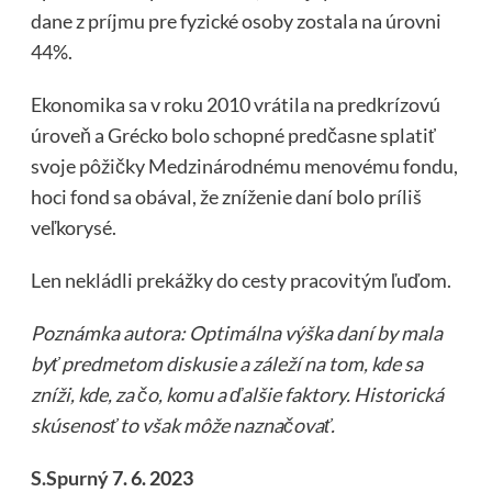
dane z príjmu pre fyzické osoby zostala na úrovni
44%.
Ekonomika sa v roku 2010 vrátila na predkrízovú
úroveň a Grécko bolo schopné predčasne splatiť
svoje pôžičky Medzinárodnému menovému fondu,
hoci fond sa obával, že zníženie daní bolo príliš
veľkorysé.
Len nekládli prekážky do cesty pracovitým ľuďom.
Poznámka autora: Optimálna výška daní by mala
byť predmetom diskusie a záleží na tom, kde sa
zníži, kde, za čo, komu a ďalšie faktory. Historická
skúsenosť to však môže naznačovať.
S.Spurný
7. 6. 2023