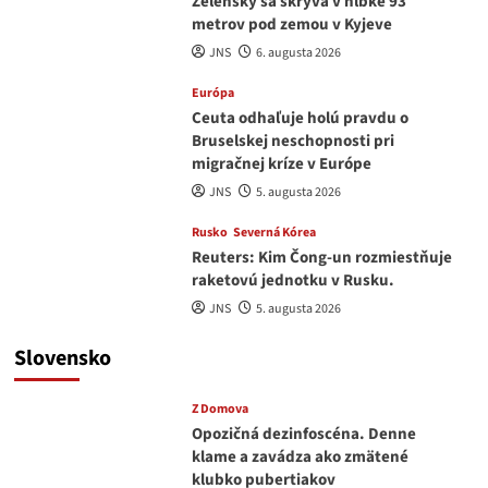
Zelenský sa skrýva v hĺbke 93
metrov pod zemou v Kyjeve
JNS
6. augusta 2026
Európa
Ceuta odhaľuje holú pravdu o
Bruselskej neschopnosti pri
migračnej kríze v Európe
JNS
5. augusta 2026
Rusko
Severná Kórea
Reuters: Kim Čong-un rozmiestňuje
raketovú jednotku v Rusku.
JNS
5. augusta 2026
Slovensko
Z Domova
Opozičná dezinfoscéna. Denne
klame a zavádza ako zmätené
klubko pubertiakov