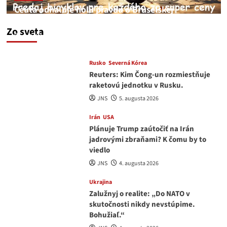
Ceuta odhaľuje holú pravdu o Bruselskej
neschopnosti pri migračnej kríze v Európe
Zo sveta
JNS
5. augusta 2026
Rusko
Severná Kórea
Reuters: Kim Čong-un rozmiestňuje
raketovú jednotku v Rusku.
JNS
5. augusta 2026
Irán
USA
Plánuje Trump zaútočiť na Irán
jadrovými zbraňami? K čomu by to
viedlo
JNS
4. augusta 2026
Ukrajina
Zalužnyj o realite: „Do NATO v
skutočnosti nikdy nevstúpime.
Bohužiaľ.“