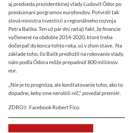
aj predseda prezidentkinej vlády Ľudovít Ódor po
preskúmaní porgramov eurofondov. Potvrdil tak
slová ministra investícií a regionálneho rozvoja
Petra Balíka. Ten už pár dní netají fakt, že financie
vyčlenené na obdobie 2014-2020, ktoré treba
dočerpať do konca tohto roka, sú v zlom stave. Na
základe toho, čo Balík predložil na rokovanie vlády,
nám podľa Ódora môže prepadnúť 800 miliónov
eur.
„Nie je to prognóza, ale konštatovanie toho, ako to
dopadne, keby sme nerobili nič,“ povedal premiér.
ZDROJ: Facebook Robert Fico
Chcem prispieť na chod stránky JNS