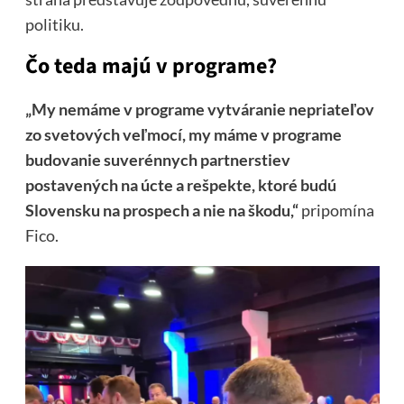
politiku.
Čo teda majú v programe?
„My nemáme v programe vytváranie nepriateľov
zo svetových veľmocí, my máme v programe
budovanie suverénnych partnerstiev
postavených na úcte a rešpekte, ktoré budú
Slovensku na prospech a nie na škodu,“
pripomína
Fico.