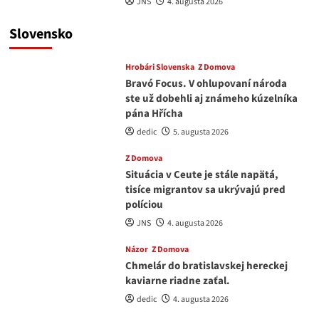
JNS
4. augusta 2026
Slovensko
Hrobári Slovenska
Z Domova
Bravó Focus. V ohlupovaní národa
ste už dobehli aj známeho kúzelníka
pána Hřícha
dedic
5. augusta 2026
Z Domova
Situácia v Ceute je stále napätá,
tisíce migrantov sa ukrývajú pred
políciou
JNS
4. augusta 2026
Názor
Z Domova
Chmelár do bratislavskej hereckej
kaviarne riadne zaťal.
dedic
4. augusta 2026