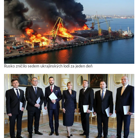
Rusko zničilo sedem ukrajinských lodí za jeden deň