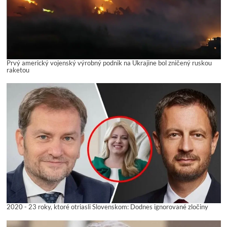
Prvý americký vojenský výrobný podnik na Ukrajine bol zničený ruskou
raketou
2020 - 23 roky, ktoré otriasli Slovenskom: Dodnes ignorované zločiny