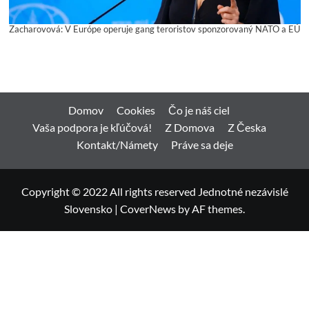
Zacharovová: V Európe operuje gang teroristov sponzorovaný NATO a EÚ
Domov
Cookies
Čo je náš ciel
Vaša podpora je kľúčová!
Z Domova
Z Česka
Kontakt/Námety
Práve sa deje
Copyright © 2022 All rights reserved Jednotné nezávislé
Slovensko
|
CoverNews
by AF themes.