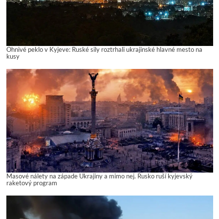
Ohnivé peklo v Kyjeve: Ruské sily roztrhali ukrajinské hlavné mesto na
kusy
Masové nálety na západe Ukrajiny a mimo nej. Rusko ruší kyjevský
raketový program