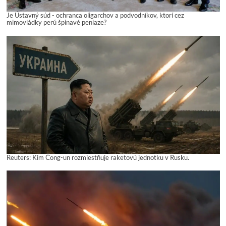
Je Ústavný súd - ochranca oligarchov a podvodníkov, ktorí cez
mimovládky perú špinavé peniaze?
Reuters: Kim Čong-un rozmiestňuje raketovú jednotku v Rusku.