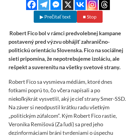
▶ Prečítať text
■ Stop
Robert Fico bol v rámci predvolebnej kampane
postavený pred výzvu obhájiť zahranično-
politickú orientáciu Slovenska. Fico na sociálnej
sieti pripomína, že nepotrebujeme izoláciu, ale
rešpekt a suverenitu na všetky svetové strany.
Robert Fico sa vysmieva médiám, ktoré dnes
fotkami poprú to, čo včera napísali a po
niekoľkýkrát vysvetlil, aký je cieľ strany Smer-SSD.
Na záver si neodpustil krátku radu všetkým
„politickým zúfalcom“. Kým Robert Fico rastie,
Veronika Remišová (Za ľudí) sa pred jeho
dezinformáciami bráni tvrdeniami o úspechu