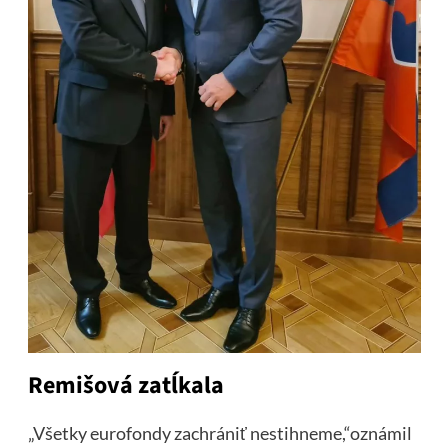
Remišová zatĺkala
„Všetky eurofondy zachrániť nestihneme,“oznámil