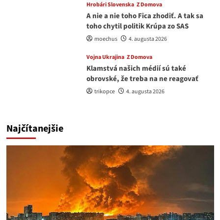
Hrobári Slovenska
Z Domova
A nie a nie toho Fica zhodiť. A tak sa
toho chytil politik Krúpa zo SAS
moechus
4. augusta 2026
Vojna Ukrajina
Z Domova
Klamstvá našich médií sú také
obrovské, že treba na ne reagovať
trikopce
4. augusta 2026
Najčítanejšie