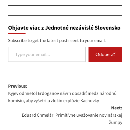
Objavte viac z Jednotné nezávislé Slovensko
Subscribe to get the latest posts sent to your email.
Type your email…
Odoberať
Post
Previous:
Kyjev odmietol Erdoganov návrh dosadiť medzinárodnú
navigation
komisiu, aby vyšetrila zločin explózie Kachovky
Next:
Eduard Chmelár: Primitívne uvažovanie novinárskej
žumpy