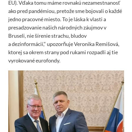
EU). Vďaka tomu máme rovnakú nezamestnanosť
ako pred pandémiou, pretože sme bojovali o každé
jedno pracovné miesto. To je láska k vlasti a
presadzovanie našich národných záujmov v
Bruseli, nie šírenie strachu, bludov
a dezinformácií,“ upozorňuje Veronika Remišová,
ktorej sa okrem strany pod rukami rozpadli aj tie
vyrokované eurofondy.