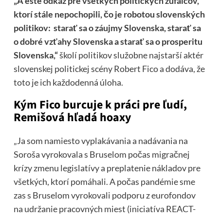
„A ešte odkaz pre všetkých politických zúfalcov,
ktorí stále nepochopili, čo je robotou slovenských
politikov: starať sa o záujmy Slovenska, starať sa
o dobré vzťahy Slovenska a starať sa o prosperitu
Slovenska,“
školí politikov služobne najstarší aktér
slovenskej politickej scény Robert Fico a dodáva, že
toto je ich každodenná úloha.
Kým Fico burcuje k práci pre ľudí,
Remišová hľadá hoaxy
„Ja som namiesto vyplakávania a nadávania na
Soroša vyrokovala s Bruselom počas migračnej
krízy zmenu legislatívy a preplatenie nákladov pre
všetkých, ktorí pomáhali. A počas pandémie sme
zas s Bruselom vyrokovali podporu z eurofondov
na udržanie pracovných miest (iniciatíva REACT-