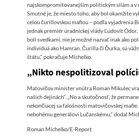
najskompromitovanejším politickým silám a v m
Smutné je, že miesto toho, aby bol okamžite vy
celou čurillovskou mafiou – podľa vyjadrenia 
jednak premiér úradníckej vlády Ľudovít Ódor
boli svedkami, nie je možné nazvať inak ako pol
indivíduá ako Hamran, Čurilla či Ďurka, sú vá
štátu,“ pokračuje Michelko.
„Nikto nespolitizoval políc
Matovičov minister vnútra Roman Mikulec vraj n
našich dejinách“. „No a skutočnosť, že permane
nekončiacej sa falošnosti matovičovskej mafie
nebohému generálovi Lučanskému,“ dodal Mic
Roman Michelko/E-Report