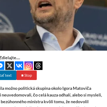
Zdielajte....
tať text
■ Stop
la možno politická skupina okolo Igora Matoviča
euvedomovali, čo celá kauza odhalí, alebo si mysleli,
e bezúhonného ministra kvôli tomu, že nedovolil