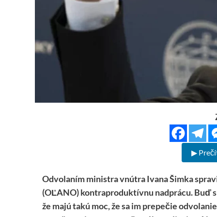
▶ Prečí
Odvolaním ministra vnútra Ivana Šimka spravi
(OĽANO) kontraproduktívnu nadprácu. Buď si n
že majú takú moc, že sa im prepečie odvolani