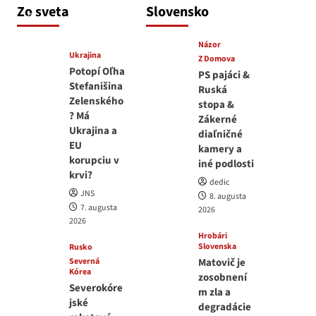
medvedar
Zo sveta
Slovensko
8. augusta 2026
Názor
Ukrajina
Z Domova
Potopí Oľha
PS pajáci &
Stefanišina
Ruská
Zelenského
stopa &
? Má
Zákerné
Ukrajina a
diaľničné
EU
kamery a
korupciu v
iné podlosti
krvi?
dedic
JNS
8. augusta
7. augusta
2026
2026
Hrobári
Slovenska
Rusko
Severná
Matovič je
Kórea
zosobnení
Severokóre
m zla a
jské
degradácie