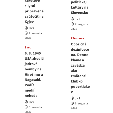
raketové
politickej
sily sú
kultúry na
pripravené
Slovensku
zaútočiť na
JNS
Kyjev
7. augusta
JNS
2026
7. augusta
2026
Z Domova
Opozičná
Svet
dezinfoscé
6. 8. 1945
na. Denne
USA zhodili
klame a
jadrové
zavádza
bomby na
ako
Hirošimu a
zmätené
Nagasaki.
klubko
Podľa
pubertiako
médií
v
nehoda
JNS
JNS
6. augusta
6. augusta
2026
2026