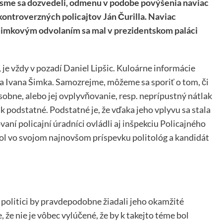
o sme sa dozvedeli, odmenu v podobe povýšenia naviac
 kontroverzných policajtov Ján Čurilla. Naviac
 Šimkovým odvolaním sa mal v prezidentskom paláci
, je vždy v pozadí Daniel Lipšic. Kuloárne informácie
tra Ivana Šimka. Samozrejme, môžeme sa sporiť o tom, či
sobne, alebo jej ovplyvňovanie, resp. neprípustný nátlak
ak podstatné. Podstatné je, že vďaka jeho vplyvu sa stala
ní policajní úradníci ovládli aj inšpekciu Policajného
edol vo svojom najnovšom príspevku politológ a kandidát
 politici by pravdepodobne žiadali jeho okamžité
že nie je vôbec vylúčené, že by k takejto téme bol