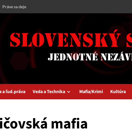
Práve sa deje
a a ľud.práva
Veda a Technika
Mafia/Krimi
Kultúra
ičovská mafia