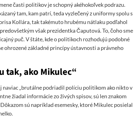
ene časti politikov je schopný akéhokoľvek podrazu.
kázaný tam, kam patrí, teda vyzlečený z uniformy spolu s
Borisa Kollára, tak takémuto hrubému nátlaku podľahol
, predovšetkým však prezidentka Čaputová. To, čoho sme
icajný puč. V štáte, kde o politikoch rozhodujú podobné
žne ohrozené základné princípy ústavnosti a právneho
iu tak, ako Mikulec“
aviac „brutálne podriadil políciu politikom ako nikto v
ntne žiadal informácie zo živých spisov, sú len znakom
. Dôkazom sú napríklad esemesky, ktoré Mikulec posielal
helko.