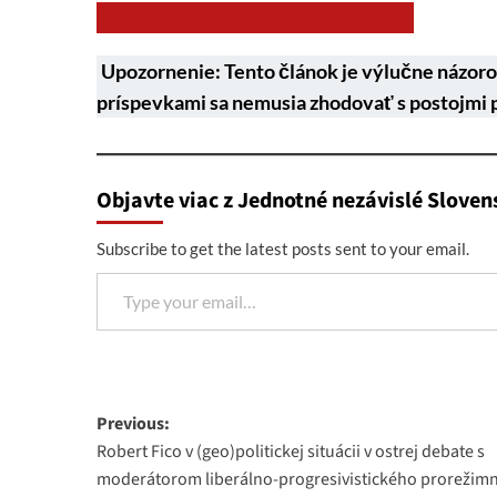
Chcem prispieť na chod stránky JNS
Upozornenie: Tento článok je výlučne názoro
príspevkami sa nemusia zhodovať s postojmi 
Objavte viac z Jednotné nezávislé Sloven
Subscribe to get the latest posts sent to your email.
Type your email…
Post
Previous:
Robert Fico v (geo)politickej situácii v ostrej debate s
navigation
moderátorom liberálno-progresivistického prorežim