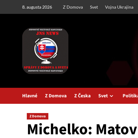
Skip
8. augusta 2026
Z Domova
Svet
Vojna Ukrajina
to
content
Hlavné
Z Domova
Z Česka
Svet
Politik
Z Domova
Michelko: Matov