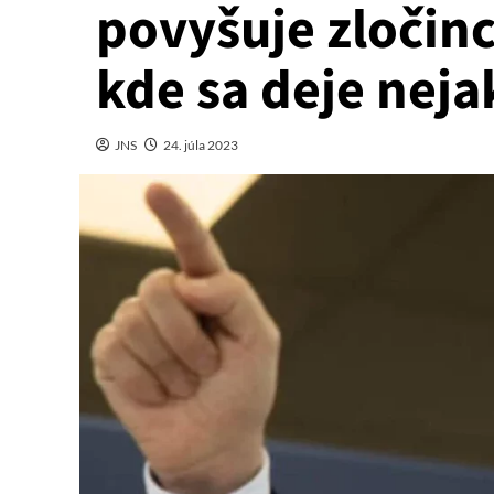
povyšuje zločinc
kde sa deje nej
JNS
24. júla 2023