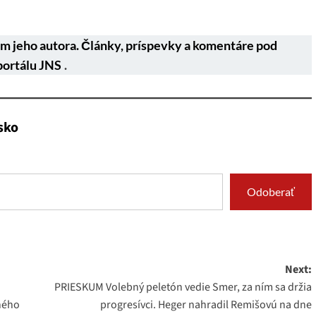
m jeho autora. Články, príspevky a komentáre pod
portálu JNS
.
sko
Odoberať
Next:
PRIESKUM Volebný peletón vedie Smer, za ním sa držia
ného
progresívci. Heger nahradil Remišovú na dne