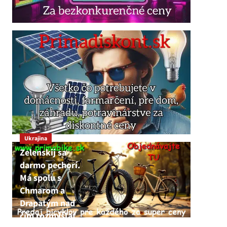
Ukrajina
Zelenskij sa
darmo pechorí.
Má spolu s
Chmarom a
Drapatým nad
čím rozmýšľať