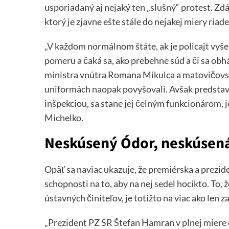
usporiadaný aj nejaký ten „slušný“ protest. Zdá
ktorý je zjavne ešte stále do nejakej miery ria
„V každom normálnom štáte, ak je policajt vy
pomeru a čaká sa, ako prebehne súd a či sa obh
ministra vnútra Romana Mikulca a matovičovske
uniformách naopak povyšovali. Avšak predstava,
inšpekciou, sa stane jej čelným funkcionárom, j
Michelko.
Neskúsený Ódor, neskúsen
Opäť sa naviac ukazuje, že premiérska a prezid
schopnosti na to, aby na nej sedel hocikto. To, 
ústavných činiteľov, je totižto na viac ako len 
„Prezident PZ SR Štefan Hamran v plnej miere do