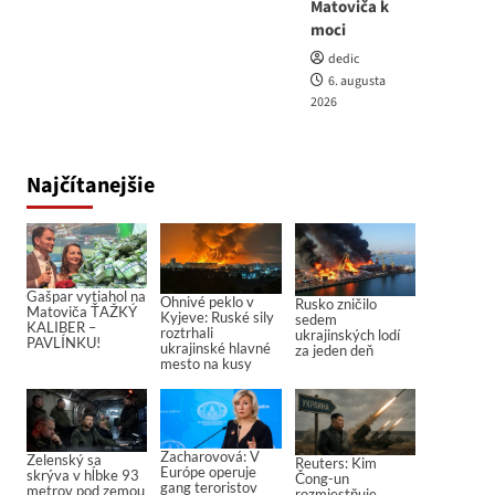
Matoviča k
moci
dedic
6. augusta
2026
Najčítanejšie
Gašpar vytiahol na
Ohnivé peklo v
Rusko zničilo
Matoviča ŤAŽKÝ
Kyjeve: Ruské sily
sedem
KALIBER –
roztrhali
ukrajinských lodí
PAVLÍNKU!
ukrajinské hlavné
za jeden deň
mesto na kusy
Zacharovová: V
Zelenský sa
Reuters: Kim
Európe operuje
skrýva v hĺbke 93
Čong-un
gang teroristov
metrov pod zemou
rozmiestňuje