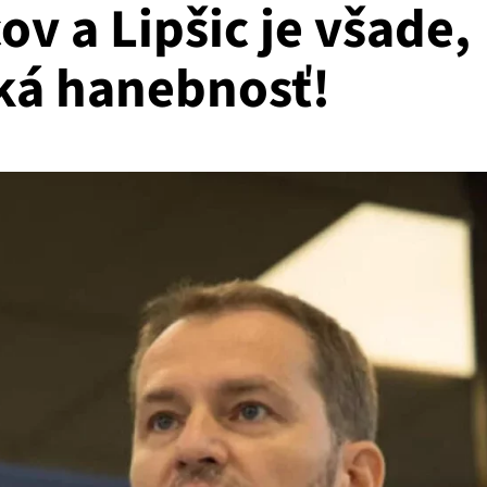
ov a Lipšic je všade,
aká hanebnosť!