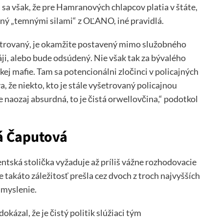
 sa však, že pre Hamranových chlapcov platia v štáte,
dený „temnými silami“ z OĽANO, iné pravidlá.
šetrovaný, je okamžite postavený mimo služobného
áji, alebo bude odsúdený. Nie však tak za bývalého
j mafie. Tam sa potencionálni zločinci v policajných
 že niekto, kto je stále vyšetrovaný policajnou
e naozaj absurdná, to je čistá orwellovčina,“ podotkol
á Čaputová
entská stolička vyžaduje až príliš vážne rozhodovacie
že takáto záležitosť prešla cez dvoch z troch najvyšších
zamyslenie.
kázal, že je čistý politik slúžiaci tým