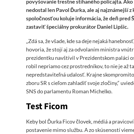
povyšovanie trestne stíhaného policajta. Ak
nedostal len Pavol Ďurka, ale aj najznámejší z
spoločnosťou koluje informácia, že deň pred
zastaviť špeciálny prokurátor Daniel Lipšic.
„Zdá sa, že všade, kde sa deje nejaká hanebnosť
hovoria, že stojí aj za odvolaním ministra vnú
prezidentku navštívil v Prezidentskom paláci o
robil nepriamo cez prostredníkov, to nie je až t
nepredstaviteľná udalosť. Krajne skompromitova
zboru SR s cieľom zahladiť svoje zločiny,“ uvi
SNS do parlamentu Roman Michelko.
Test Ficom
Keby bol Ďurka Ficov človek, médiá a pravicoví
postavenie mimo službu. A zo skúseností vieme, 