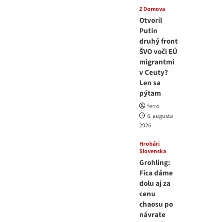
Z Domova
Otvoril
Putin
druhý front
ŠVO voči EÚ
migrantmi
v Ceuty?
Len sa
pýtam
ferro
6. augusta
2026
Hrobári
Slovenska
Grohling:
Fica dáme
dolu aj za
cenu
chaosu po
návrate