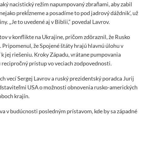
 taký nacistický režim napumpovaný zbraňami, aby zabil
 ‚nejako prekĺzneme a posadíme to pod jadrový dáždnik‘, už
y. „Je to uvedené aj v Biblii,“ povedal Lavrov.
ov v konflikte na Ukrajine, pričom zdôraznil, že Rusko
. Pripomenul, že Spojené štáty hrajú hlavnú úlohu v
eť k jej riešeniu. Kroky Západu, vrátane pumpovania
ú recipročný prístup vo veciach zodpovednosti.
ch vecí Sergej Lavrov a ruský prezidentský poradca Jurij
edstaviteľmi USA o možnosti obnovenia rusko-amerických
oboch krajín.
va v budúcnosti posledným prístavom, kde by sa západné