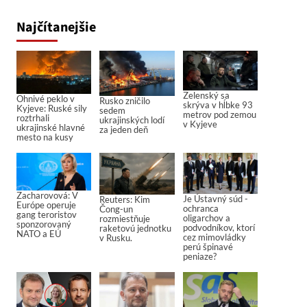
Najčítanejšie
Zelenský sa
Ohnivé peklo v
Rusko zničilo
skrýva v hĺbke 93
Kyjeve: Ruské sily
sedem
metrov pod zemou
roztrhali
ukrajinských lodí
v Kyjeve
ukrajinské hlavné
za jeden deň
mesto na kusy
Zacharovová: V
Je Ústavný súd -
Reuters: Kim
Európe operuje
ochranca
Čong-un
gang teroristov
oligarchov a
rozmiestňuje
sponzorovaný
podvodníkov, ktorí
raketovú jednotku
NATO a EÚ
cez mimovládky
v Rusku.
perú špinavé
peniaze?