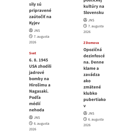
politickej
sily sú
kultúry na
pripravené
Slovensku
zaútočiť na
JNS
Kyjev
7. augusta
JNS
2026
7. augusta
2026
Z Domova
Opozičná
Svet
dezinfoscé
6. 8. 1945
na. Denne
USA zhodili
klame a
jadrové
zavádza
bomby na
ako
Hirošimu a
zmätené
Nagasaki.
klubko
Podľa
pubertiako
médií
v
nehoda
JNS
JNS
6. augusta
6. augusta
2026
2026