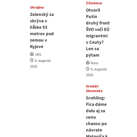
Z Domova
Ukrajina
Otvoril
Zelenský sa
Putin
skrýva v
druhý front
hĺbke 93
ŠVO voči EÚ
metrov pod
migrantmi
zemou v
v Ceuty?
Kyjeve
Len sa
JNS
pýtam
6. augusta
ferro
2026
6. augusta
2026
Hrobári
Slovenska
Grohling:
Fica dáme
dolu aj za
cenu
chaosu po
návrate
Matoviča k