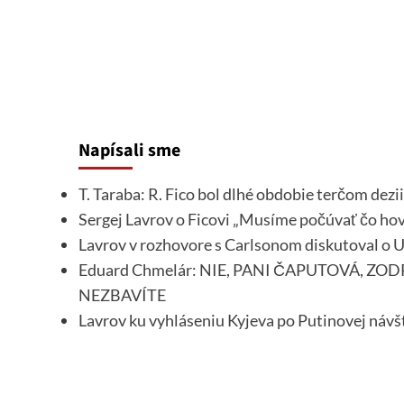
Napísali sme
T. Taraba: R. Fico bol dlhé obdobie terčom dez
Sergej Lavrov o Ficovi „Musíme počúvať čo hov
Lavrov v rozhovore s Carlsonom diskutoval o U
Eduard Chmelár: NIE, PANI ČAPUTOVÁ, 
NEZBAVÍTE
Lavrov ku vyhláseniu Kyjeva po Putinovej náv