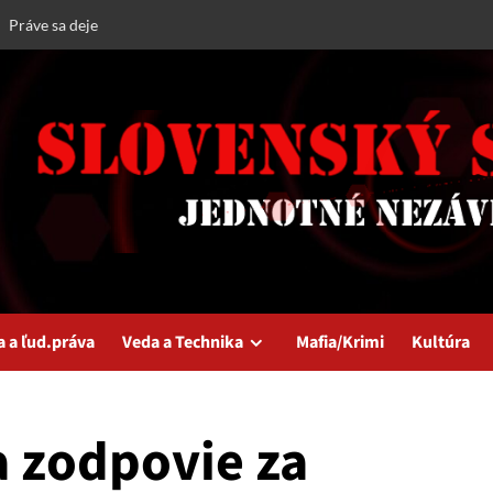
Práve sa deje
a a ľud.práva
Veda a Technika
Mafia/Krimi
Kultúra
a zodpovie za