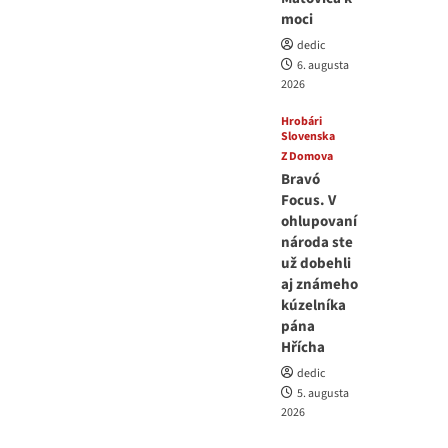
moci
dedic
6. augusta
2026
Hrobári
Slovenska
Z Domova
Bravó
Focus. V
ohlupovaní
národa ste
už dobehli
aj známeho
kúzelníka
pána
Hřícha
dedic
5. augusta
2026