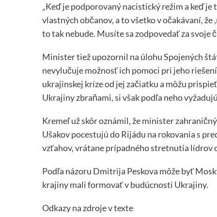
„Keď je podporovaný nacistický režim a keď je
vlastných občanov, a to všetko v očakávaní, že
to tak nebude. Musíte sa zodpovedať za svoje čin
Minister tiež upozornil na úlohu Spojených štát
nevylučuje možnosť ich pomoci pri jeho riešení
ukrajinskej kríze od jej začiatku a môžu prispi
Ukrajiny zbraňami, si však podľa neho vyžaduj
Kremeľ už skôr oznámil, že minister zahraničný
Ušakov
pocestujú
do Rijádu na rokovania s pr
vzťahov, vrátane prípadného stretnutia lídrov 
Podľa názoru Dmitrija Peskova môže byť Mosk
krajiny mali formovať v budúcnosti Ukrajiny.
Odkazy na zdroje v texte