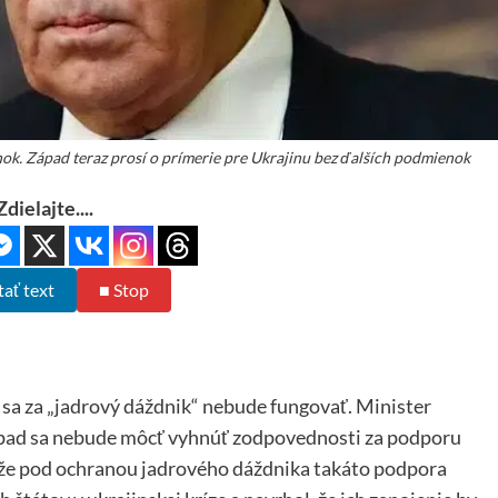
nok. Západ teraz prosí o prímerie pre Ukrajinu bez ďalších podmienok
Zdielajte....
tať text
■ Stop
 sa za „jadrový dáždnik“ nebude fungovať. Minister
Západ sa nebude môcť vyhnúť zodpovednosti za podporu
, že pod ochranou jadrového dáždnika takáto podpora