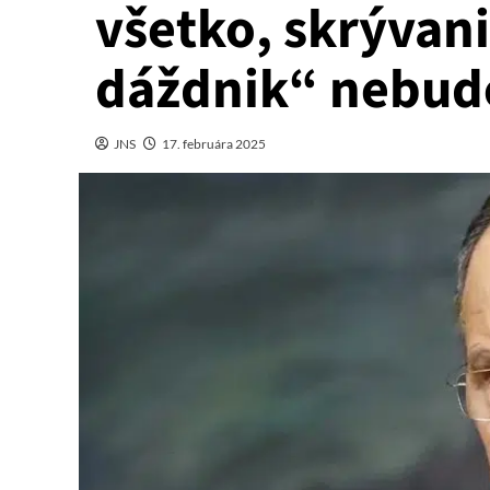
všetko, skrývani
dáždnik“ nebud
JNS
17. februára 2025