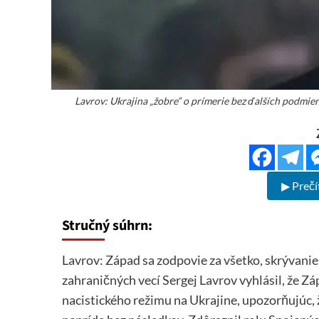
Lavrov: Ukrajina „žobre“ o prímerie bez ďalších podmie
▶ Prečí
Stručný súhrn:
Lavrov: Západ sa zodpovie za všetko, skrývanie
zahraničných vecí Sergej Lavrov vyhlásil, že 
nacistického režimu na Ukrajine, upozorňujúc