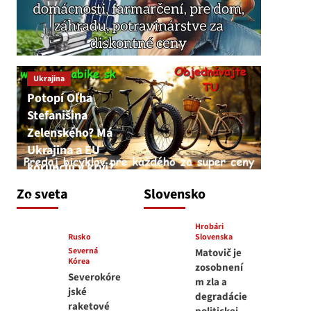
Ukrajina
Potopí Oľha
Stefanišina
Zelenského? Má
Ukrajina a EU
korupciu v krvi?
JNS
Zo sveta
Slovensko
7. augusta 2026
Hrobári
Rusko
Slovenska
Severná
Matovič je
Kórea
zosobnení
Severokóre
m zla a
jské
degradácie
raketové