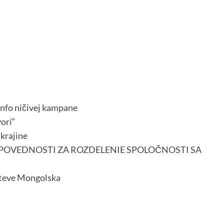
iinfo ničivej kampane
orí“
krajine
ZODPOVEDNOSTI ZA ROZDELENIE SPOLOČNOSTI SA
števe Mongolska