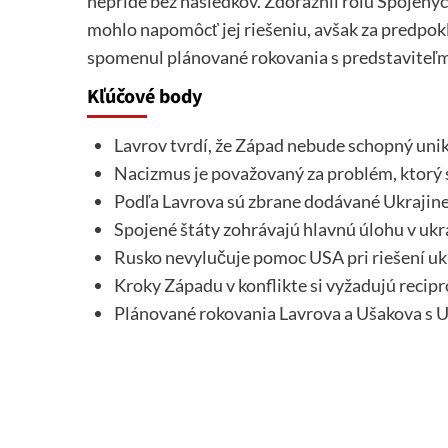
nepríde bez následkov. Zdôraznil rolu Spojených
mohlo napomôcť jej riešeniu, avšak za predpok
spomenul plánované rokovania s predstaviteľ
Kľúčové body
Lavrov tvrdí, že Západ nebude schopný uni
Nacizmus je považovaný za problém, ktorý 
Podľa Lavrova sú zbrane dodávané Ukrajin
Spojené štáty zohrávajú hlavnú úlohu v ukr
Rusko nevylučuje pomoc USA pri riešení ukr
Kroky Západu v konflikte si vyžadujú recip
Plánované rokovania Lavrova a Ušakova s 