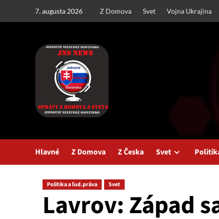
Skip
7. augusta 2026
Z Domova
Svet
Vojna Ukrajina
to
content
Hlavné
Z Domova
Z Česka
Svet
Politik
Politika a ľud.práva
Svet
Lavrov: Západ s