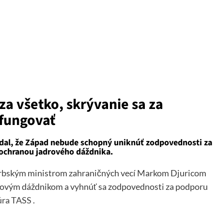
za všetko, skrývanie sa za
fungovať
edal, že Západ nebude schopný uniknúť zodpovednosti za
 ochranou jadrového dáždnika.
o srbským ministrom zahraničných vecí Markom Djuricom
drovým dáždnikom a vyhnúť sa zodpovednosti za podporu
úra TASS
.