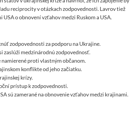
 štátov v ukrajinskej kríze a navrhol, že ich zapojenie by
ladu reciprocity v otázkach zodpovednosti. Lavrov tiež
mi USA o obnovení vzťahov medzi Ruskom a USA.
knúť zodpovednosti za podporu na Ukrajine.
si zaslúži medzinárodnú zodpovednosť.
e namierené proti vlastným občanom.
ajinskom konflikte od jeho začiatku.
ajinskej krízy.
roční prístup k zodpovednosti.
USA sú zamerané na obnovenie vzťahov medzi krajinami.