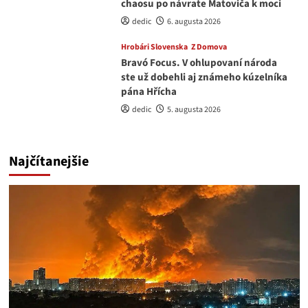
chaosu po návrate Matoviča k moci
dedic
6. augusta 2026
Hrobári Slovenska
Z Domova
Bravó Focus. V ohlupovaní národa
ste už dobehli aj známeho kúzelníka
pána Hřícha
dedic
5. augusta 2026
Najčítanejšie