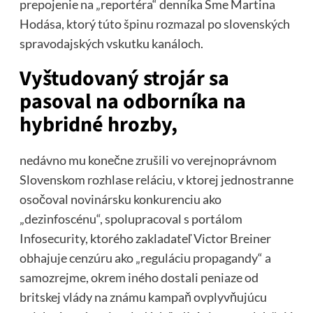
prepojenie na „reportéra“ denníka Sme Martina
Hodása, ktorý túto špinu rozmazal po slovenských
spravodajských vskutku kanáloch.
Vyštudovaný strojár sa
pasoval na odborníka na
hybridné hrozby,
nedávno mu konečne zrušili vo verejnoprávnom
Slovenskom rozhlase reláciu, v ktorej jednostranne
osočoval novinársku konkurenciu ako
„dezinfoscénu“, spolupracoval s portálom
Infosecurity, ktorého zakladateľ Victor Breiner
obhajuje cenzúru ako „reguláciu propagandy“ a
samozrejme, okrem iného dostali peniaze od
britskej vlády na známu kampaň ovplyvňujúcu