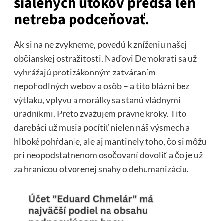
šialených útokov predsa len
netreba podceňovať.
Ak si na ne zvykneme, povedú k zníženiu našej
občianskej ostražitosti. Naďovi Demokrati sa už
vyhrážajú protizákonným zatváraním
nepohodlných webov a osôb – a títo blázni bez
výtlaku, vplyvu a morálky sa stanú vládnymi
úradníkmi. Preto zvažujem právne kroky. Títo
darebáci už musia pocítiť nielen náš výsmech a
hlboké pohŕdanie, ale aj mantinely toho, čo si môžu
pri neopodstatnenom osočovaní dovoliť a čo je už
za hranicou otvorenej snahy o dehumanizáciu.