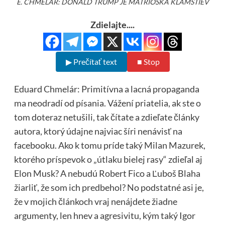
E. CHMELÁR: DONALD TRUMP JE MATRIOŠKA KLAMSTIEV
Zdielajte....
▶ Prečítať text
■ Stop
Eduard Chmelár: Primitívna a lacná propaganda
ma neodradí od písania. Vážení priatelia, ak ste o
tom doteraz netušili, tak čítate a zdieľate články
autora, ktorý údajne najviac šíri nenávisť na
facebooku. Ako k tomu príde taký Milan Mazurek,
ktorého príspevok o „útlaku bielej rasy“ zdieľal aj
Elon Musk? A nebudú Robert Fico a Ľuboš Blaha
žiarliť, že som ich predbehol? No podstatné asi je,
že v mojich článkoch vraj nenájdete žiadne
argumenty, len hnev a agresivitu, kým taký Igor