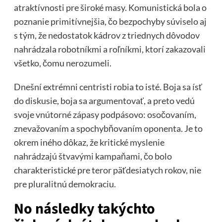
atraktívnosti pre široké masy. Komunistická bola o
poznanie primitívnejšia, čo bezpochyby súviselo aj
s tým, že nedostatok kádrov z triednych dôvodov
nahrádzala robotníkmi a roľníkmi, ktorí zakazovali
všetko, čomu nerozumeli.
Dnešní extrémni centristi robia to isté. Boja sa ísť
do diskusie, boja sa argumentovať, a preto vedú
svoje vnútorné zápasy podpásovo: osočovaním,
znevažovaním a spochybňovaním oponenta. Je to
okrem iného dôkaz, že kritické myslenie
nahrádzajú štvavými kampaňami, čo bolo
charakteristické pre teror päťdesiatych rokov, nie
pre pluralitnú demokraciu.
No následky takýchto