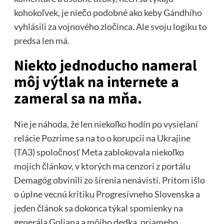
kohokoľvek, je niečo podobné ako keby Gándhího
vyhlásili za vojnového zločinca. Ale svoju logiku to
predsa len má.
Niekto jednoducho nameral
môj výtlak na internete a
zameral sa na mňa.
Nie je náhoda, že len niekoľko hodín po vysielaní
relácie Pozrime sa na to o korupcii na Ukrajine
(TA3) spoločnosť Meta zablokovala niekoľko
mojich článkov, v ktorých ma cenzori z portálu
Demagóg obvinili zo šírenia nenávisti. Pritom išlo
o úplne vecnú kritiku Progresívneho Slovenska a
jeden článok sa dokonca týkal spomienky na
generála Goliana a môjho dedka, priameho