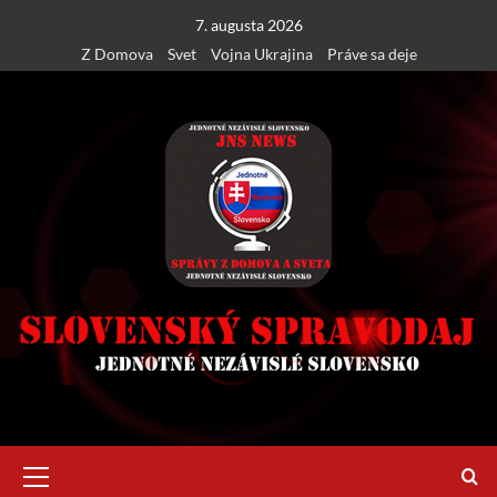
Skip
7. augusta 2026
to
Z Domova
Svet
Vojna Ukrajina
Práve sa deje
content
Primary
Menu