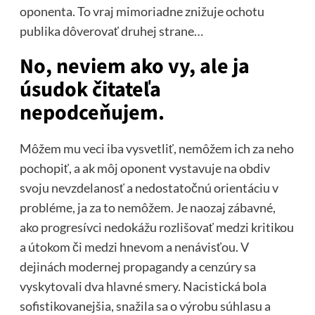
oponenta. To vraj mimoriadne znižuje ochotu
publika dôverovať druhej strane…
No, neviem ako vy, ale ja
úsudok čitateľa
nepodceňujem.
Môžem mu veci iba vysvetliť, nemôžem ich za neho
pochopiť, a ak môj oponent vystavuje na obdiv
svoju nevzdelanosť a nedostatočnú orientáciu v
probléme, ja za to nemôžem. Je naozaj zábavné,
ako progresívci nedokážu rozlišovať medzi kritikou
a útokom či medzi hnevom a nenávisťou. V
dejinách modernej propagandy a cenzúry sa
vyskytovali dva hlavné smery. Nacistická bola
sofistikovanejšia, snažila sa o výrobu súhlasu a