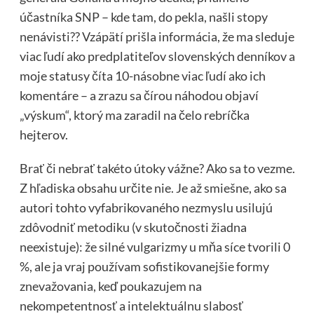
účastníka SNP – kde tam, do pekla, našli stopy
nenávisti?? Vzápätí prišla informácia, že ma sleduje
viac ľudí ako predplatiteľov slovenských denníkov a
moje statusy číta 10-násobne viac ľudí ako ich
komentáre – a zrazu sa čírou náhodou objaví
„výskum“, ktorý ma zaradil na čelo rebríčka
hejterov.
Brať či nebrať takéto útoky vážne? Ako sa to vezme.
Z hľadiska obsahu určite nie. Je až smiešne, ako sa
autori tohto vyfabrikovaného nezmyslu usilujú
zdôvodniť metodiku (v skutočnosti žiadna
neexistuje): že silné vulgarizmy u mňa síce tvorili 0
%, ale ja vraj používam sofistikovanejšie formy
znevažovania, keď poukazujem na
nekompetentnosť a intelektuálnu slabosť