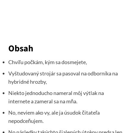
Obsah
Chvíľu počkám, kým sa dosmejete,
Vyštudovaný strojár sa pasoval na odborníka na
hybridné hrozby,
Niekto jednoducho nameral môj výtlak na
internete a zameral sa na mňa.
No, neviem ako vy, ale ja úsudok čitateľa
nepodceňujem.
No následky takýchto šialených útokov predsa len