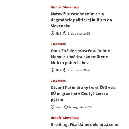
Hrobári Slovenska
Matovič je zosobnením zla a
degradácie politickej kultúry na
Slovensku
JNS
7. augusta 2026
Z Domova
Opozičná dezinfoscéna. Denne
klame a zavádza ako zmätené
klubko pubertiakov
JNS
6. augusta 2026
Z Domova
Otvoril Putin druhý front ŠVO voči
EÚ migrantmi v Ceuty? Len sa
pýtam
ferro
6. augusta 2026
Hrobári Slovenska
Grohling: Fica dáme dolu aj za cenu