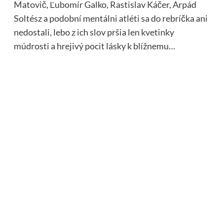
Matovič, Ľubomír Galko, Rastislav Káčer, Arpád
Soltész a podobní mentálni atléti sa do rebríčka ani
nedostali, lebo z ich slov pršia len kvetinky
múdrosti a hrejivý pocit lásky k blížnemu…