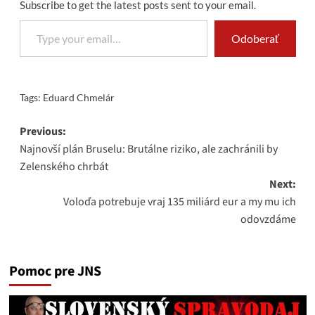
Subscribe to get the latest posts sent to your email.
Type your email…
Odoberať
Tags:
Eduard Chmelár
Post
Previous:
Najnovší plán Bruselu: Brutálne riziko, ale zachránili by
navigation
Zelenského chrbát
Next:
Voloďa potrebuje vraj 135 miliárd eur a my mu ich
odovzdáme
Pomoc pre JNS