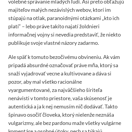
volebné správanie mladých ľudí. Asi preto obťažujú
majiteľov malých nezávislých webov, ktorí im
stúpajú na otlak, paranoidnými otázkami „kto ich
platí“ – lebo práve takíto najatí žoldnieri
informačnej vojny si nevedia predstaviť, že niekto
publikuje svoje vlastné názory zadarmo.
Ale späť k tomuto bezočivému obvineniu. Ak vám
pripadá absurdné označovať práve mňa, ktorý sa
snaží vyjadrovať vecne a kultivovane a dáva si
pozor, aby mal všetko racionálne
vyargumentované, za najväčšieho šíriteľa
nenávisti v tomto priestore, vaša skúsenosť je
autentická a ja k nej nemusím nič dodávať. Takto
špinavo osočiť človeka, ktorý nielenže neznáša
vulgarizmy, ale bez pardonu maže všetky vulgárne
komentáre a osobné útoky, nech sa týkajú