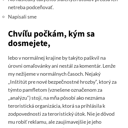
netreba podceňovať.
Napísali sme
Chvíľu počkám, kým sa
dosmejete,
lebo v normálnej krajine by takýto paškvil na
úrovni omaľovánky ani nestál za komentár. Lenže
my nežijeme v normálnych časoch. Nejaký
„Inštitút pre nové bezpečnostné hrozby“, ktorý za
týmto pamfletom (vznešene označenom za
„analýzu“) stojí, na mňa pôsobí ako neznáma
teroristická organizácia, ktorá sa prihlásila k
zodpovednosti za teroristický útok. Nie je dôvod
mu robiť reklamu, ale zaujímavejšie je jeho