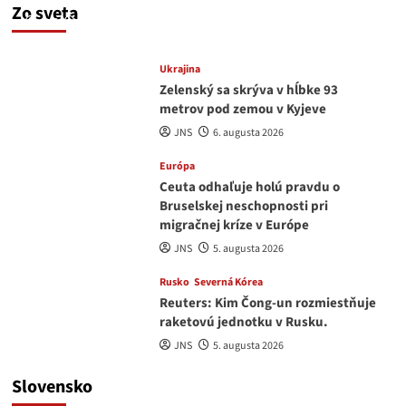
Zo sveta
JNS
6. augusta 2026
Ukrajina
Zelenský sa skrýva v hĺbke 93
metrov pod zemou v Kyjeve
JNS
6. augusta 2026
Európa
Ceuta odhaľuje holú pravdu o
Bruselskej neschopnosti pri
migračnej kríze v Európe
JNS
5. augusta 2026
Rusko
Severná Kórea
Reuters: Kim Čong-un rozmiestňuje
raketovú jednotku v Rusku.
JNS
5. augusta 2026
Slovensko