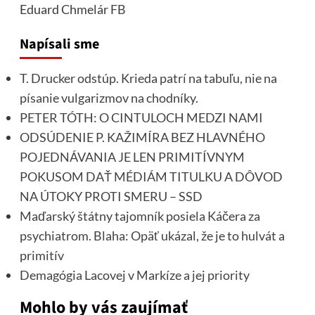
Eduard Chmelár
FB
Napísali sme
T. Drucker odstúp. Krieda patrí na tabuľu, nie na
písanie vulgarizmov na chodníky.
PETER TÓTH: O CINTULOCH MEDZI NAMI
ODSÚDENIE P. KAŽIMÍRA BEZ HLAVNÉHO
POJEDNÁVANIA JE LEN PRIMITÍVNYM
POKUSOM DAŤ MÉDIÁM TITULKU A DÔVOD
NA ÚTOKY PROTI SMERU – SSD
Maďarský štátny tajomník posiela Káčera za
psychiatrom. Blaha: Opäť ukázal, že je to hulvát a
primitív
Demagógia Lacovej v Markíze a jej priority
Mohlo by vás zaujímať