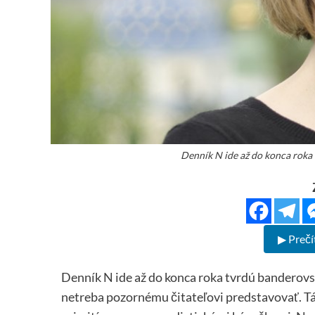
Denník N ide až do konca rok
▶ Prečí
Denník N ide až do konca roka tvrdú banderovs
netreba pozornému čitateľovi predstavovať. T