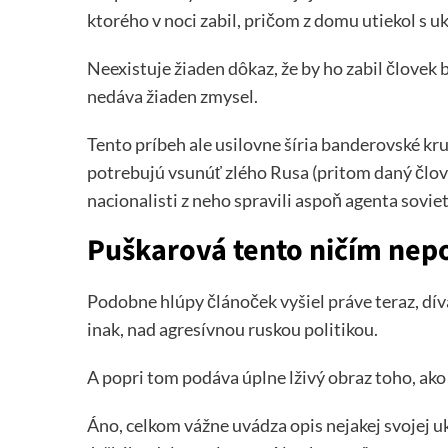
ktorého v noci zabil, pričom z domu utiekol s 
Neexistuje žiaden dôkaz, že by ho zabil človek 
nedáva žiaden zmysel.
Tento príbeh ale usilovne šíria banderovské k
potrebujú vsunúť zlého Rusa (pritom daný člov
nacionalisti z neho spravili aspoň agenta sovie
Puškarová tento ničím nepod
Podobne hlúpy článoček vyšiel práve teraz, dív
inak, nad agresívnou ruskou politikou.
A popri tom podáva úplne lživý obraz toho, ako
Áno, celkom vážne uvádza opis nejakej svojej uk