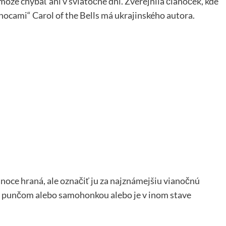
že chýbať ani v sviatočné dni. Zverejnila článoček, kde
anocami“ Carol of the Bells má ukrajinského autora.
anoce hraná, ale označiť ju za najznámejšiu vianočnú
 s punčom alebo samohonkou alebo je v inom stave