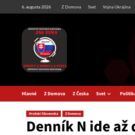
Skip
6. augusta 2026
Z Domova
Svet
Vojna Ukrajina
to
content
Hlavné
Z Domova
Z Česka
Svet
Politik
Hrobári Slovenska
Z Domova
Denník N ide až