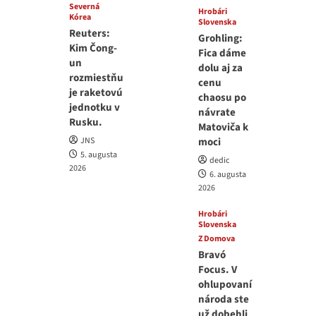
Severná
Hrobári
Kórea
Slovenska
Reuters:
Grohling:
Kim Čong-
Fica dáme
un
dolu aj za
rozmiestňu
cenu
je raketovú
chaosu po
jednotku v
návrate
Rusku.
Matoviča k
JNS
moci
5. augusta
dedic
2026
6. augusta
2026
Hrobári
Slovenska
Z Domova
Bravó
Focus. V
ohlupovaní
národa ste
už dobehli