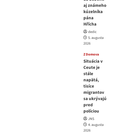
aj známeho
kúzelníka
pána
Hřícha
dedic
5. augusta
2026
Z Domova
Situácia v
Ceute je
stále
napätá,
tisíce
migrantov
sa ukrývajú
pred
políciou
JNS
4. augusta
2026