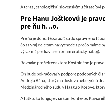
A teraz „etnologička“ slovenskému čitateľovi p
Pre Hanu Jošticovú je pravd
pre ňu h…o.
Pre ňu je dôležité zaradiť sa do správneho táb
čo sa vraj deje tam na východe a prečo máme b
výraz má pre kaviareň priam erotický náboj).
Rovnako pre šéfredaktora Kostolného je pravda h
On bude pokračovať v podpore podobných člán
Andreja Bána, ktorý má doslova nebetyčnú drz
Medzinárodného súdu v Haagu o Kosove, ktorý 
A tatkto to funguje v širšom kontexte. Kaviareň