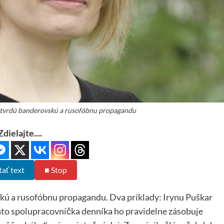
a tvrdú banderovskú a rusofóbnu propagandu
Zdielajte....
tať text
■ Stop
kú a rusofóbnu propagandu. Dva príklady: Irynu Puškar
áto spolupracovníčka denníka ho pravidelne zásobuje