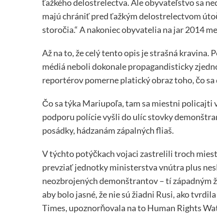
ťažkého delostrelectva. Ale obyvateľstvo sa ne
majú chrániť pred ťažkým delostrelectvom útoči
storočia.“ A nakoniec obyvatelia na jar 2014 m
Až na to, že celý tento opis je strašná kravina.
médiá neboli dokonale propagandisticky zjednot
reportérov pomerne platický obraz toho, čo sa 
Čo sa týka Mariupoľa, tam sa miestni policajti v
podporu polície vyšli do ulíc stovky demonštra
posádky, hádzanám zápalných fliaš.
V týchto potýčkach vojaci zastrelili troch mie
prevziať jednotky ministerstva vnútra plus nesl
neozbrojených demonštrantov – tí západným žu
aby bolo jasné, že nie sú žiadni Rusi, ako tvrdi
Times, upoznorňovala na to Human Rights Wa