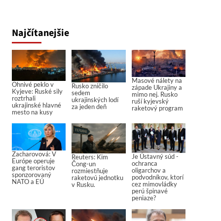
Najčítanejšie
Masové nálety na
Ohnivé peklo v
Rusko zničilo
západe Ukrajiny a
Kyjeve: Ruské sily
sedem
mimo nej. Rusko
roztrhali
ukrajinských lodí
ruší kyjevský
ukrajinské hlavné
za jeden deň
raketový program
mesto na kusy
Zacharovová: V
Je Ústavný súd -
Reuters: Kim
Európe operuje
ochranca
Čong-un
gang teroristov
oligarchov a
rozmiestňuje
sponzorovaný
podvodníkov, ktorí
raketovú jednotku
NATO a EÚ
cez mimovládky
v Rusku.
perú špinavé
peniaze?