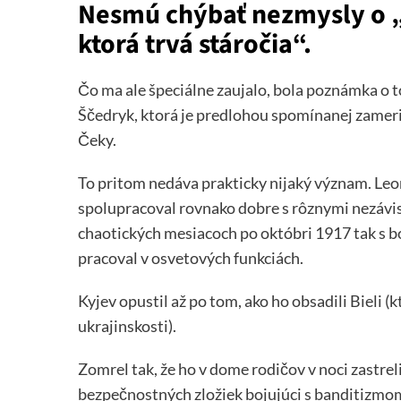
Nesmú chýbať nezmysly o „g
ktorá trvá stáročia“.
Čo ma ale špeciálne zaujalo, bola poznámka o 
Ščedryk, ktorá je predlohou spomínanej zamerik
Čeky.
To pritom nedáva prakticky nijaký význam. Le
spolupracoval rovnako dobre s rôznymi nezávisl
chaotických mesiacoch po októbri 1917 tak s bo
pracoval v osvetových funkciách.
Kyjev opustil až po tom, ako ho obsadili Bieli (k
ukrajinskosti).
Zomrel tak, že ho v dome rodičov v noci zastreli
bezpečnostných zložiek bojujúci s banditizmom