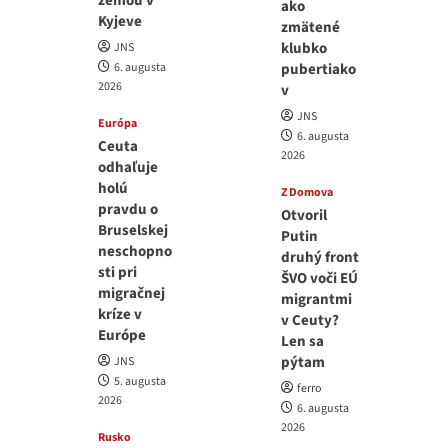
zemou v
ako
Kyjeve
zmätené
klubko
JNS
6. augusta
pubertiako
2026
v
JNS
Európa
6. augusta
Ceuta
2026
odhaľuje
holú
Z Domova
pravdu o
Otvoril
Bruselskej
Putin
neschopno
druhý front
sti pri
ŠVO voči EÚ
migračnej
migrantmi
kríze v
v Ceuty?
Európe
Len sa
pýtam
JNS
5. augusta
ferro
2026
6. augusta
2026
Rusko