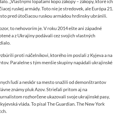
dalo. „Vlastnými lopatami kopú zákopy – zákopy, ktoré ich
acej ruskej armády. Toto nie je stredovek, ale Európa 21.
esto pred útočiacou ruskou armádou hrdinsky ubránili.
 Pozor, to nehovorím je. V roku 2014 ešte ani západné
ené a z Ukrajiny podávali cez svojich vlastných
dialo.
zbúrili proti náčelníkovi, ktorého im poslali z Kyjeva a na
ntov. Paralelne s tým menšie skupiny napádali ukrajinské
stnych ľudí a neskôr sa mesto snažili od demonštrantov
ávne známy pluk Azov. Strieľali pritom aj na
rnalistom rozhorčene ukazovali svoje ukrajinské pasy,
la kyjevská vláda. To písal The Guardian. The New York
tch.