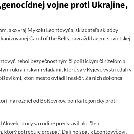
enocídnej vojne proti Ukrajine,
tom, ako vraj Mykolu Leontovyča, skladateľa skladby
anizovanej Carol of the Bells, zavraždil agent sovietskej
ontovyč nebol bezpečnostným či politickým činiteľom a
ými ukrajinskými vládami, ktoré sa v Kyjeve vystriedali v
ľševikmi, ktorí mesto ovládli neskôr. Za nich dokonca
torí, na rozdiel od Bolševikov, boli kategoricky proti
l človek, ktorý sa rodine predstavil ako člen
, ktorý potrebuje prespať. Dali ho spať k Leontovyčovi,