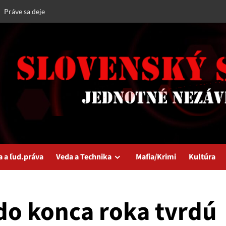
Práve sa deje
a a ľud.práva
Veda a Technika
Mafia/Krimi
Kultúra
 do konca roka tvrdú