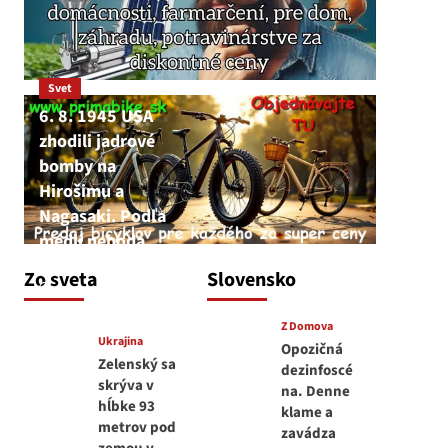
Svet
6. 8. 1945 USA
zhodili jadrové
bomby na
Hirošimu a
Nagasaki. Podľa
médií nehoda
JNS
Zo sveta
Slovensko
6. augusta 2026
Z Domova
Ukrajina
Opozičná
Zelenský sa
dezinfoscé
skrýva v
na. Denne
hĺbke 93
klame a
metrov pod
zavádza