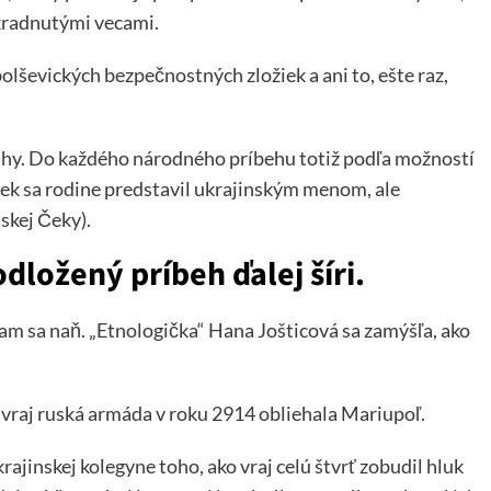
ukradnutými vecami.
bolševických bezpečnostných zložiek a ani to, ešte raz,
ruhy. Do každého národného príbehu totiž podľa možností
ek sa rodine predstavil ukrajinským menom, ale
tskej Čeky).
ložený príbeh ďalej šíri.
am sa naň. „Etnologička“ Hana Jošticová sa zamýšľa, ako
 vraj ruská armáda v roku 2914 obliehala Mariupoľ.
rajinskej kolegyne toho, ako vraj celú štvrť zobudil hluk