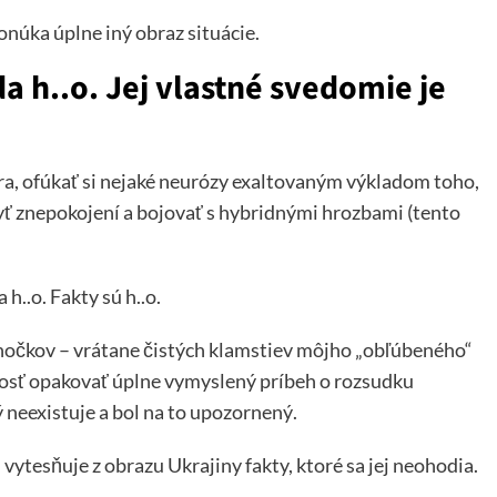
onúka úplne iný obraz situácie.
a h..o. Jej vlastné svedomie je
ora, ofúkať si nejaké neurózy exaltovaným výkladom toho,
yť znepokojení a bojovať s hybridnými hrozbami (tento
..o. Fakty sú h..o.
očkov – vrátane čistých klamstiev môjho „obľúbeného“
osť opakovať úplne vymyslený príbeh o rozsudku
neexistuje a bol na to upozornený.
 vytesňuje z obrazu Ukrajiny fakty, ktoré sa jej neohodia.