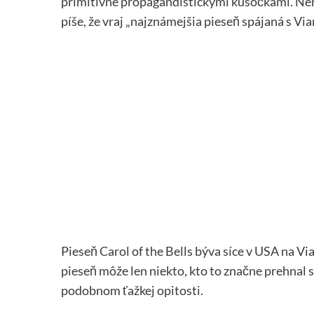
primitívne propagandistickými kúsočkami. Nemô
píše, že vraj „najznámejšia pieseň spájaná s Vi
Pieseň Carol of the Bells býva síce v USA na Vi
pieseň môže len niekto, kto to značne prehnal
podobnom ťažkej opitosti.