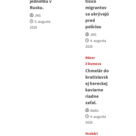
jednotku v
tisíce
Rusku.
migrantov
sa ukrývajú
JNS
pred
5. augusta
políciou
2026
JNS
4. augusta
2026
Názor
Z Domova
Chmelár do
bratislavsk
ej hereckej
kaviarne
riadne
zaťal.
dedic
4. augusta
2026
Hrobári