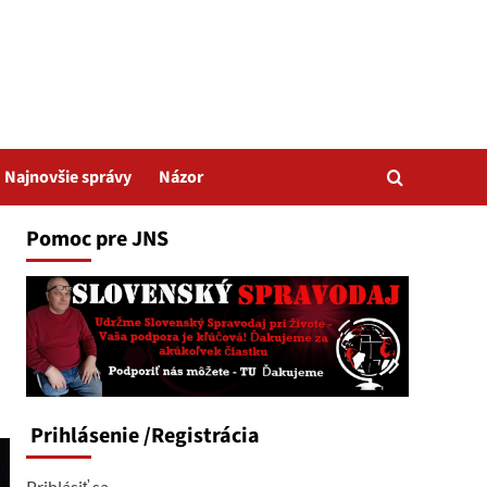
Najnovšie správy
Názor
Pomoc pre JNS
Prihlásenie
/Registrácia
Prihlásiť sa