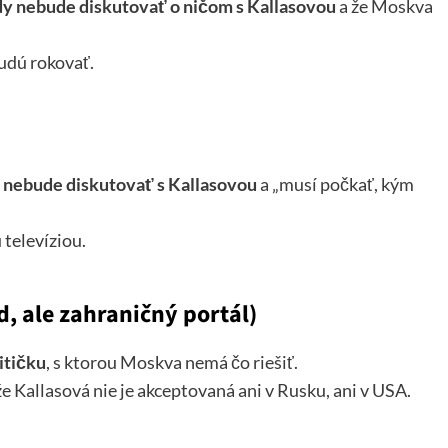
dy nebude diskutovať o ničom s Kallasovou
a že Moskva
budú rokovať.
 nebude diskutovať s Kallasovou
a „musí počkať, kým
 televíziou.
, ale zahraničný portál)
itičku
, s ktorou Moskva nemá čo riešiť.
že Kallasová nie je akceptovaná ani v Rusku, ani v USA.