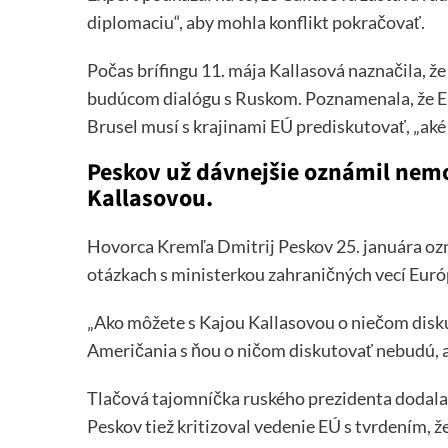
diplomaciu“, aby mohla konflikt pokračovať.
Počas brífingu 11. mája Kallasová naznačila, ž
budúcom dialógu s Ruskom. Poznamenala, že Eu
Brusel musí s krajinami EÚ prediskutovať, „aké
Peskov už dávnejšie oznámil nem
Kallasovou.
Hovorca Kremľa Dmitrij Peskov 25. januára ozn
otázkach s ministerkou zahraničných vecí Euró
„Ako môžete s Kajou Kallasovou o niečom disk
Američania s ňou o ničom diskutovať nebudú, a 
Tlačová tajomníčka ruského prezidenta dodala, 
Peskov tiež kritizoval vedenie EÚ s tvrdením, že 