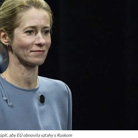
úpiť, aby EÚ obnovila vzťahy s Ruskom