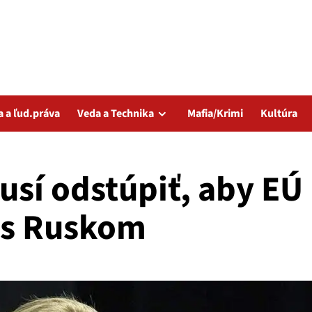
a a ľud.práva
Veda a Technika
Mafia/Krimi
Kultúra
usí odstúpiť, aby EÚ
 s Ruskom