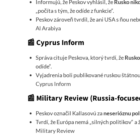
Informujú, že Peskov vyhlásil, že
Rusko nik
„počíta s tým, že odíde z funkcie“.
Peskov zároveň tvrdil, že ani USA s ňou ne
Al Arabiya
📰
Cyprus Inform
Správa cituje Peskova, ktorý tvrdí, že
Rusko
odíde“.
Vyjadrenia boli publikované ruskou štátnou
Cyprus Inform
📰
Military Review (Russia-focused
Peskov označil Kallasovú za
neserióznu pol
Tvrdí, že Európa nemá „silných politikov“ a 
Military Review