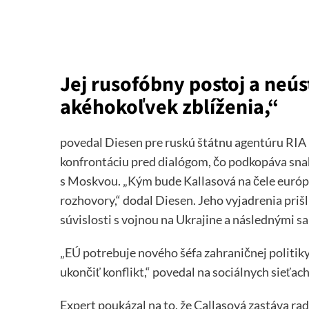
Jej rusofóbny postoj a neú
akéhokoľvek zblíženia,“
povedal Diesen pre ruskú štátnu agentúru RIA
konfrontáciu pred dialógom, čo podkopáva snah
s Moskvou. „Kým bude Kallasová na čele euró
rozhovory,“ dodal Diesen. Jeho vyjadrenia priš
súvislosti s vojnou na Ukrajine a následnými s
„EÚ potrebuje nového šéfa zahraničnej politik
ukončiť konflikt,“ povedal na sociálnych sieťach
Expert poukázal na to, že Callasová zastáva rad