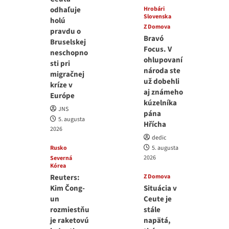
odhaľuje
Hrobári
Slovenska
holú
Z Domova
pravdu o
Bravó
Bruselskej
Focus. V
neschopno
ohlupovaní
sti pri
národa ste
migračnej
už dobehli
kríze v
aj známeho
Európe
kúzelníka
JNS
pána
5. augusta
Hřícha
2026
dedic
Rusko
5. augusta
2026
Severná
Kórea
Reuters:
Z Domova
Kim Čong-
Situácia v
un
Ceute je
rozmiestňu
stále
je raketovú
napätá,