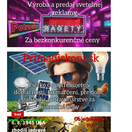
Svet
6. 8. 1945 USA
zhodili jadrové