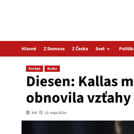
Hlavné
Z Domova
Z Česka
Svet
Politik
Európa
Rusko
Diesen: Kallas m
obnovila vzťahy
JNS
12. mája 2026