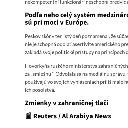
nekompetentní funkcionári neschopní predvíd
Podľa neho celý systém medzinárod
sú pri moci v Európe.
Peskov skôr v ten istý deň poznamenal, že sú
nie je schopná odolať asertivite amerického pr
zakladá svoje politické prístupy na princípoch
Hovorkyňa ruského ministerstva zahraničných 
za „smiešnu “. Odvolala sa na mediálnu správu,
používajú vo svojich vyhláseniach príliš málo
ich posolstvá.
Zmienky v zahraničnej tlači
📰
Reuters / Al Arabiya News