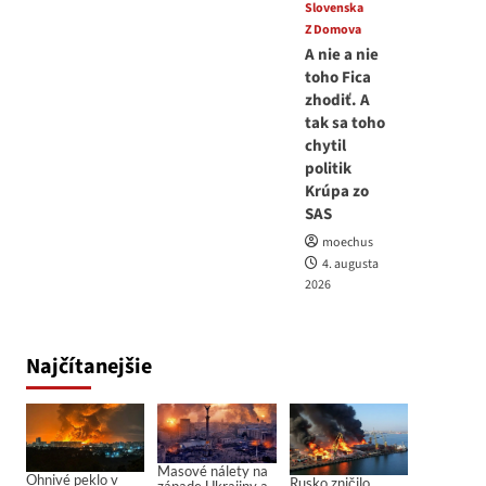
Slovenska
Z Domova
A nie a nie
toho Fica
zhodiť. A
tak sa toho
chytil
politik
Krúpa zo
SAS
moechus
4. augusta
2026
Najčítanejšie
Masové nálety na
Ohnivé peklo v
Rusko zničilo
západe Ukrajiny a