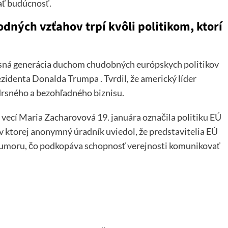
ať budúcnosť.
ných vzťahov trpí kvôli politikom, ktorí
časná generácia duchom chudobných európskych politikov
ezidenta Donalda Trumpa . Tvrdil, že americký líder
 drsného a bezohľadného biznisu.
vecí Maria Zacharovová 19. januára označila politiku EÚ
 v ktorej anonymný úradník uviedol, že predstavitelia EÚ
 humoru, čo podkopáva schopnosť verejnosti komunikovať