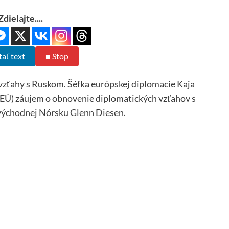
Zdielajte....
tať text
■ Stop
 vzťahy s Ruskom. Šéfka európskej diplomacie Kaja
(EÚ) záujem o obnovenie diplomatických vzťahov s
východnej Nórsku Glenn Diesen.