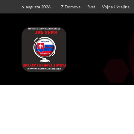
Skip
6. augusta 2026
Z Domova
Svet
Vojna Ukrajina
to
content