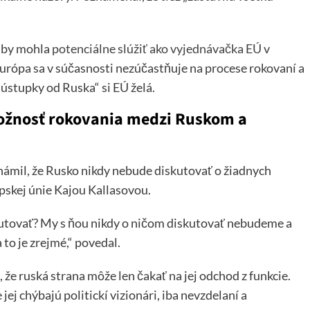
e by mohla
potenciálne slúžiť ako vyjednávačka EÚ
v
rópa sa v súčasnosti nezúčastňuje na procese rokovaní a
 ústupky od Ruska“ si EÚ želá.
ožnosť rokovania medzi Ruskom a
ámil, že Rusko nikdy nebude diskutovať o žiadnych
pskej únie Kajou Kallasovou.
utovať? My s ňou nikdy o ničom diskutovať nebudeme a
to je zrejmé,“ povedal.
že ruská strana môže len čakať na jej odchod z funkcie.
jej chýbajú politickí vizionári, iba nevzdelaní a