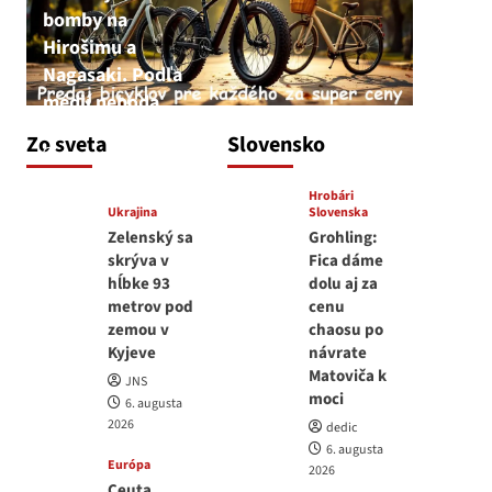
bomby na
Hirošimu a
Nagasaki. Podľa
médií nehoda
JNS
Zo sveta
Slovensko
6. augusta 2026
Hrobári
Ukrajina
Slovenska
Zelenský sa
Grohling:
skrýva v
Fica dáme
hĺbke 93
dolu aj za
metrov pod
cenu
zemou v
chaosu po
Kyjeve
návrate
Matoviča k
JNS
moci
6. augusta
2026
dedic
6. augusta
Európa
2026
Ceuta