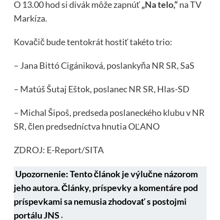
O 13.00 hod si divák môže zapnúť
„Na telo,“
na TV
Markíza.
Kovačič bude tentokrát hostiť takéto trio:
– Jana Bittó Cigániková, poslankyňa NR SR, SaS
– Matúš Šutaj Eštok, poslanec NR SR, Hlas-SD
– Michal Šipoš, predseda poslaneckého klubu v NR
SR, člen predsedníctva hnutia OĽANO
ZDROJ: E-Report/SITA
Upozornenie: Tento článok je výlučne názorom
jeho autora. Články, príspevky a komentáre pod
príspevkami sa nemusia zhodovať s postojmi
portálu JNS
.