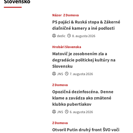
Slovensko
Názor
Z Domova
PS pajáci & Ruská stopa & Zákerné
diaľničné kamery a iné podlosti
dedic
8. augusta 2026
Hrobári Slovenska
Matovič je zosobnením zla a
degradácie politickej kultúry na
Slovensku
JNS
7. augusta 2026
Z Domova
Opozičná dezinfoscéna. Denne
klame a zavádza ako zmätené
klubko pubertiakov
JNS
6. augusta 2026
Z Domova
Otvoril Putin druhý front ŠVO voči