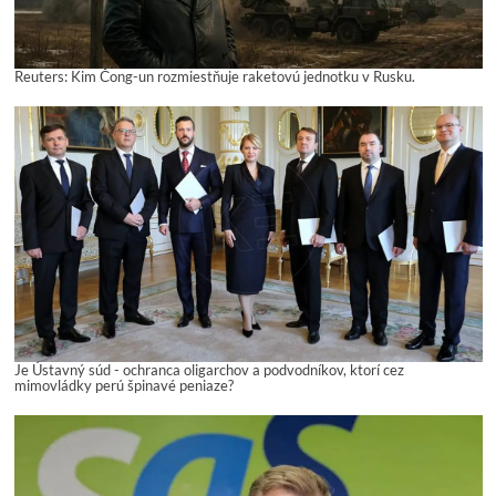
Reuters: Kim Čong-un rozmiestňuje raketovú jednotku v Rusku.
Je Ústavný súd - ochranca oligarchov a podvodníkov, ktorí cez
mimovládky perú špinavé peniaze?