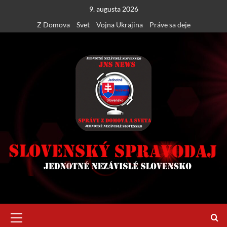
Skip
9. augusta 2026
to
Z Domova
Svet
Vojna Ukrajina
Práve sa deje
content
Primary
Menu