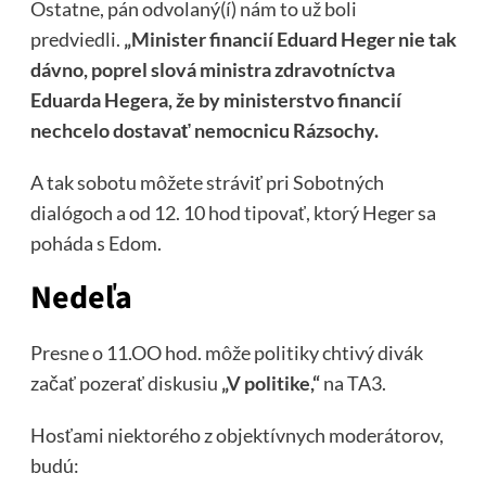
Ostatne, pán odvolaný(í) nám to už boli
predviedli.
„Minister financií Eduard Heger nie tak
dávno, poprel slová ministra zdravotníctva
Eduarda Hegera, že by ministerstvo financií
nechcelo dostavať nemocnicu Rázsochy.
A tak sobotu môžete stráviť pri Sobotných
dialógoch a od 12. 10 hod tipovať, ktorý Heger sa
poháda s Edom.
Nedeľa
Presne o 11.OO hod. môže politiky chtivý divák
začať pozerať diskusiu
„V politike,“
na TA3.
Hosťami niektorého z objektívnych moderátorov,
budú: