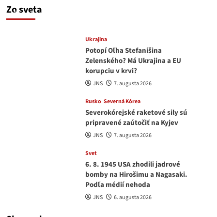
a Drapatým nad čím rozmýšľať
Zo sveta
medvedar
8. augusta 2026
Ukrajina
Potopí Oľha Stefanišina
Zelenského? Má Ukrajina a EU
korupciu v krvi?
JNS
7. augusta 2026
Rusko
Severná Kórea
Severokórejské raketové sily sú
pripravené zaútočiť na Kyjev
JNS
7. augusta 2026
Svet
6. 8. 1945 USA zhodili jadrové
bomby na Hirošimu a Nagasaki.
Podľa médií nehoda
JNS
6. augusta 2026