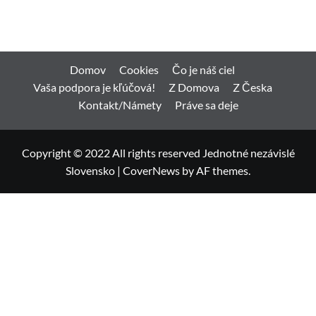
Domov
Cookies
Čo je náš ciel
Vaša podpora je kľúčová!
Z Domova
Z Česka
Kontakt/Námety
Práve sa deje
Copyright © 2022 All rights reserved Jednotné nezávislé
Slovensko
|
CoverNews
by AF themes.