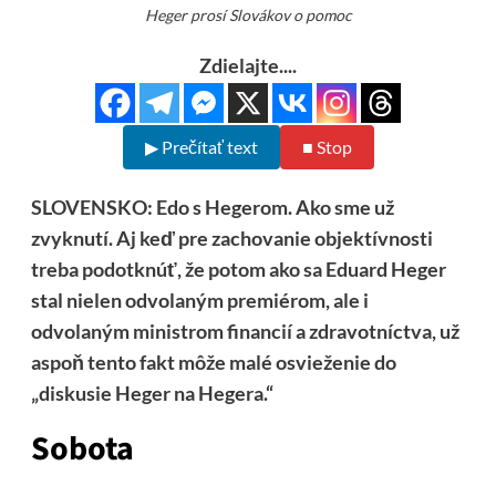
Heger prosí Slovákov o pomoc
Zdielajte....
▶ Prečítať text
■ Stop
SLOVENSKO: Edo s Hegerom. Ako sme už
zvyknutí. Aj keď pre zachovanie objektívnosti
treba podotknúť, že potom ako sa Eduard Heger
stal nielen odvolaným premiérom, ale i
odvolaným ministrom financií a zdravotníctva, už
aspoň tento fakt môže malé osvieženie do
„diskusie Heger na Hegera.“
Sobota