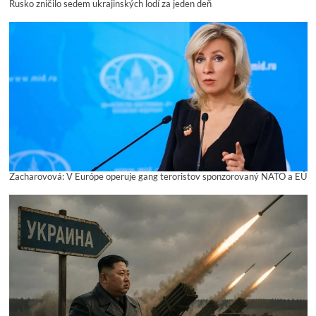
Rusko zničilo sedem ukrajinských lodí za jeden deň
Zacharovová: V Európe operuje gang teroristov sponzorovaný NATO a EÚ