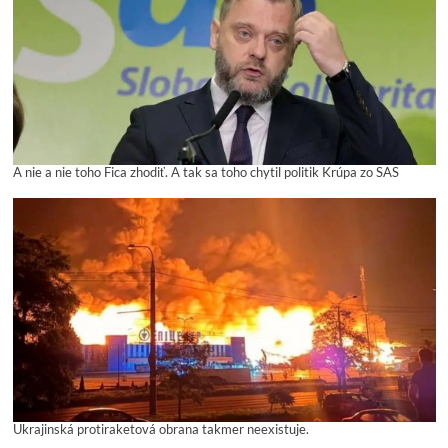
A nie a nie toho Fica zhodiť. A tak sa toho chytil politik Krúpa zo SAS
Ukrajinská protiraketová obrana takmer neexistuje.