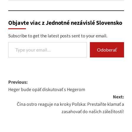
Objavte viac z Jednotné nezávislé Slovensko
Subscribe to get the latest posts sent to your email.
Type your email…
Odoberať
Post
Previous:
Heger bude opäť diskutovať s Hegerom
navigation
Next:
Čína ostro reaguje na kroky Poľska: Prestaňte klamať a
zasahovať do našich záležitostí!