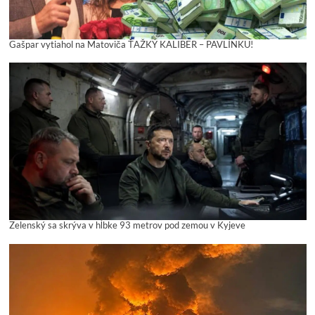
Gašpar vytiahol na Matoviča ŤAŽKÝ KALIBER – PAVLÍNKU!
Zelenský sa skrýva v hĺbke 93 metrov pod zemou v Kyjeve