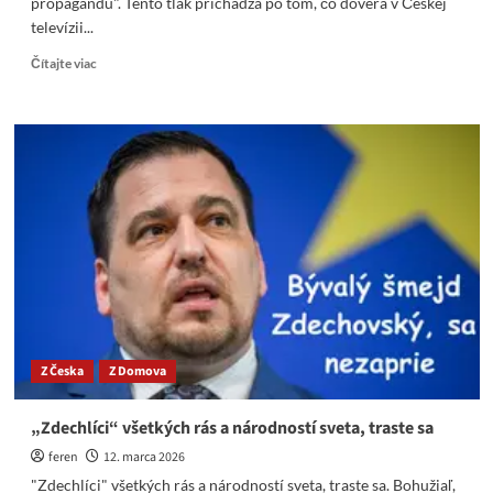
propagandu". Tento tlak prichádza po tom, čo dôvera v Českej
televízii...
Read
Čítajte viac
more
about
Česká
vláda
ruší
televízne
poplatky
ako
úder
na
„bruselskú
propagandu“
Z Česka
Z Domova
„Zdechlíci“ všetkých rás a národností sveta, traste sa
feren
12. marca 2026
"Zdechlíci" všetkých rás a národností sveta, traste sa. Bohužiaľ,