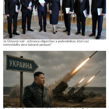
Je Ústavný súd - ochranca oligarchov a podvodníkov, ktorí cez
mimovládky perú špinavé peniaze?