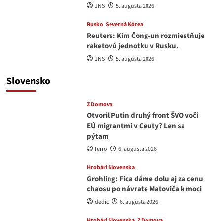
JNS
5. augusta 2026
Rusko
Severná Kórea
Reuters: Kim Čong-un rozmiestňuje
raketovú jednotku v Rusku.
JNS
5. augusta 2026
Slovensko
Z Domova
Otvoril Putin druhý front ŠVO voči
EÚ migrantmi v Ceuty? Len sa
pýtam
ferro
6. augusta 2026
Hrobári Slovenska
Grohling: Fica dáme dolu aj za cenu
chaosu po návrate Matoviča k moci
dedic
6. augusta 2026
Hrobári Slovenska
Z Domova