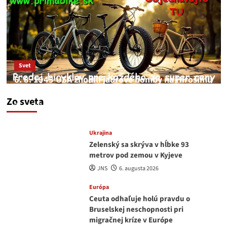
Svet
6. 8. 1945 USA zhodili jadrové bomby na Hirošimu
a Nagasaki. Podľa médií nehoda
Zo sveta
JNS
6. augusta 2026
Ukrajina
Zelenský sa skrýva v hĺbke 93
metrov pod zemou v Kyjeve
JNS
6. augusta 2026
Európa
Ceuta odhaľuje holú pravdu o
Bruselskej neschopnosti pri
migračnej kríze v Európe