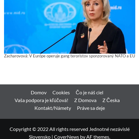
Zacharovová: V Európe operuje gang teroristov sponzorovaný NATO a EÚ
Domov
Cookies
Čo je náš ciel
Vaša podpora je kľúčová!
Z Domova
Z Česka
Kontakt/Námety
Práve sa deje
Copyright © 2022 All rights reserved Jednotné nezávislé
Slovensko
|
CoverNews
by AF themes.