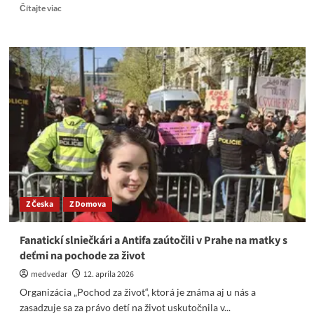
Read
Čítajte viac
more
about
Západ
je
mentálne
v
rovnakej
fáze
vývoja
ako
bolo
Nemecko
po
nástupe
Z Česka
Z Domova
Hitlera
Fanatickí slniečkári a Antifa zaútočili v Prahe na matky s
deťmi na pochode za život
medvedar
12. apríla 2026
Organizácia „Pochod za život“, ktorá je známa aj u nás a
zasadzuje sa za právo detí na život uskutočnila v...