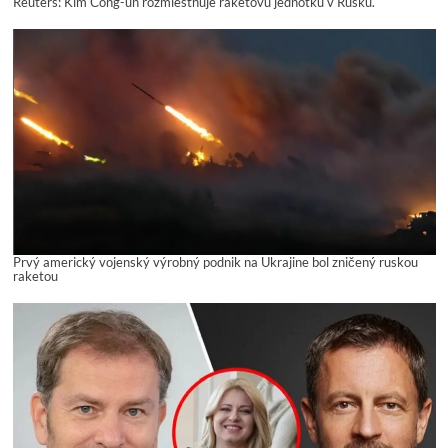
Reuters: Kim Čong-un rozmiestňuje raketovú jednotku v Rusku.
Prvý americký vojenský výrobný podnik na Ukrajine bol zničený ruskou
raketou