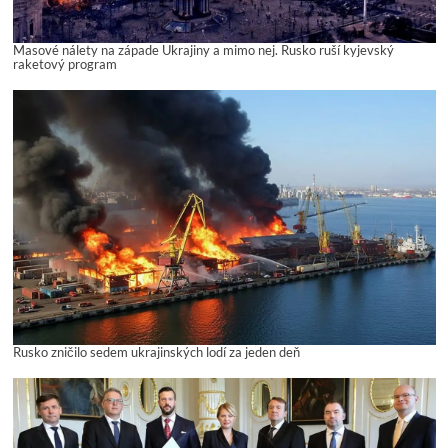
Masové nálety na západe Ukrajiny a mimo nej. Rusko ruší kyjevský
raketový program
Rusko zničilo sedem ukrajinských lodí za jeden deň