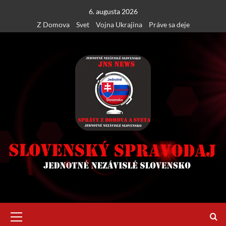
Skip
6. augusta 2026
to
Z Domova
Svet
Vojna Ukrajina
Práve sa deje
content
Primary
Menu