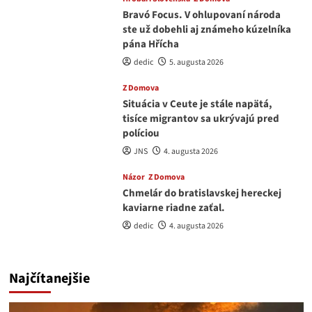
Bravó Focus. V ohlupovaní národa
ste už dobehli aj známeho kúzelníka
pána Hřícha
dedic
5. augusta 2026
Z Domova
Situácia v Ceute je stále napätá,
tisíce migrantov sa ukrývajú pred
políciou
JNS
4. augusta 2026
Názor
Z Domova
Chmelár do bratislavskej hereckej
kaviarne riadne zaťal.
dedic
4. augusta 2026
Najčítanejšie