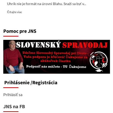
Uhrík nie je formát na úrovni Blahu. Snaží sa byť v...
Read
Čítajte viac
more
about
„Zdechlíci“
Pomoc pre JNS
všetkých
rás
a
národností
sveta,
traste
sa
Prihlásenie
/Registrácia
Prihlásiť sa
JNS na FB