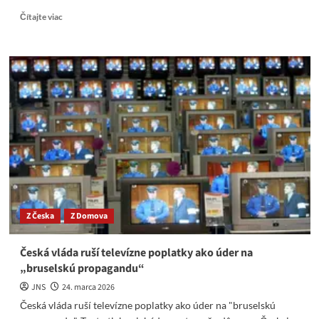
Read
Čítajte viac
more
about
Fanatickí
slniečkári
a
Antifa
zaútočili
v
Prahe
na
matky
s
deťmi
na
Z Česka
Z Domova
pochode
za
život
Česká vláda ruší televízne poplatky ako úder na
„bruselskú propagandu“
JNS
24. marca 2026
Česká vláda ruší televízne poplatky ako úder na "bruselskú