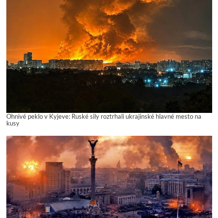
Ohnivé peklo v Kyjeve: Ruské sily roztrhali ukrajinské hlavné mesto na
kusy