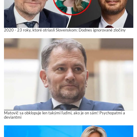
2020 - 23 roky, ktoré otriasli Slovenskom: Dodnes ignorované zločiny
Matovič sa obklopuje len takými ľuďmi, ako je on sám! Psychopatmi a
deviantmi