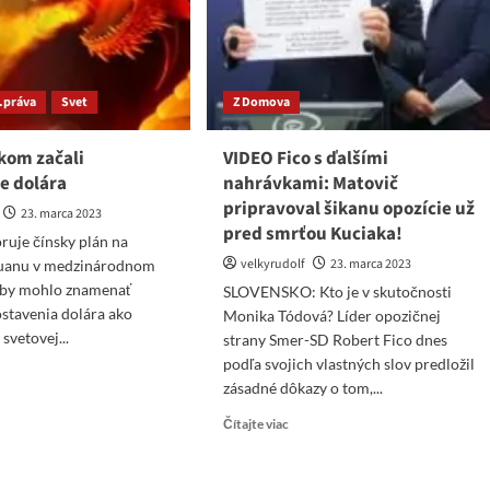
d.práva
Svet
Z Domova
kom začali
VIDEO Fico s ďalšími
e dolára
nahrávkami: Matovič
pripravoval šikanu opozície už
23. marca 2023
pred smrťou Kuciaka!
uje čínsky plán na
velkyrudolf
23. marca 2023
yuanu v medzinárodnom
 by mohlo znamenať
SLOVENSKO: Kto je v skutočnosti
stavenia dolára ako
Monika Tódová? Líder opozičnej
svetovej...
strany Smer-SD Robert Fico dnes
podľa svojich vlastných slov predložil
ad
zásadné dôkazy o tom,...
re
ut
Read
Čítajte viac
a
more
about
skom
VIDEO