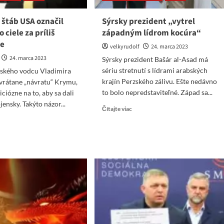
VOJNA
NA
 štáb USA označil
Sýrsky prezident „vytrel
UKRAJINE
 ciele za príliš
západným lídrom kocúra“
–
ne
varuje
velkyrudolf
24. marca 2023
John
24. marca 2023
Sýrsky prezident Bašár al-Asad má
Bolton
sériu stretnutí s lídrami arabských
nského vodcu Vladimira
krajín Perzského zálivu. Ešte nedávno
vrátane „návratu“ Krymu,
to bolo nepredstaviteľné. Západ sa...
iciózne na to, aby sa dali
ensky. Takýto názor...
Read
Čítajte viac
more
ad
about
re
Sýrsky
ut
prezident
erálny
„vytrel
b
západným
A
lídrom
ačil
kocúra“
enského
e
iš
iciózne