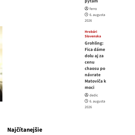
pýtam
ferro
6. augusta
2026
Hrobári
Slovenska
Grohling:
Fica dáme
dolu aj za
cenu
chaosu po
návrate
Matoviča k
moci
dedic
6. augusta
2026
Najčítanejšie