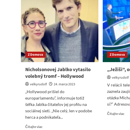
Z Domova
Z Domova
Nicholsonovej Jablko vytasilo
„Ježiši“, 
volebný tromf – Hollywood
velkyrudolf
velkyrudolf
24. marca 2023
V relácii tel
zaznela zau
„Hollywood prišiel do
otázka Mich
europarlamentu“, informuje totiž
si?“ Adresova
šéfka Jablka čitateľov jej profilu na
sociálnej sieti. „Nie celý, len v podobe
Re
Čítajte viac
herca a podnikateľa...
mo
abo
Read
Čítajte viac
„Jež