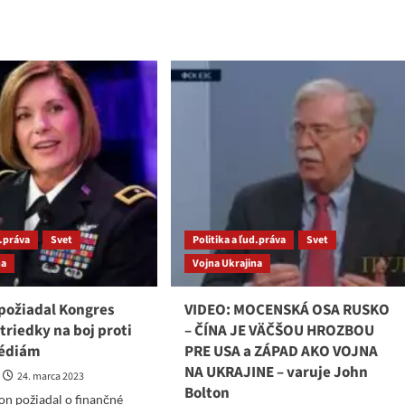
more
about
t
PRIESKUM!
edal
Za
o?
ľudí
si
stabilne
drží
pozíciu
mimo
parlamentu!
VEDIE
SMER
–
d.práva
Svet
Politika a ľud.práva
Svet
SD
na
Vojna Ukrajina
požiadal Kongres
VIDEO: MOCENSKÁ OSA RUSKO
triedky na boj proti
– ČÍNA JE VÄČŠOU HROZBOU
édiám
PRE USA a ZÁPAD AKO VOJNA
NA UKRAJINE – varuje John
24. marca 2023
Bolton
n požiadal o finančné