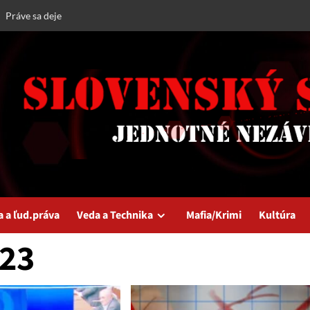
Práve sa deje
a a ľud.práva
Veda a Technika
Mafia/Krimi
Kultúra
23