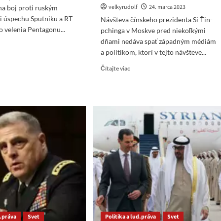
velkyrudolf
24. marca 2023
na boj proti ruským
i úspechu Sputniku a RT
Návšteva čínskeho prezidenta Si Ťin-
o velenia Pentagonu...
pchinga v Moskve pred niekoľkými
dňami nedáva spať západným médiám
ad
a politikom, ktorí v tejto návšteve...
re
ut
Read
Čítajte viac
tagon
more
iadal
about
gres
VIDEO:
A
MOCENSKÁ
OSA
striedky
RUSKO
–
ČÍNA
ti
JE
ským
VÄČŠOU
diám
HROZBOU
PRE
USA
a
ZÁPAD
d.práva
Svet
Politika a ľud.práva
Svet
AKO