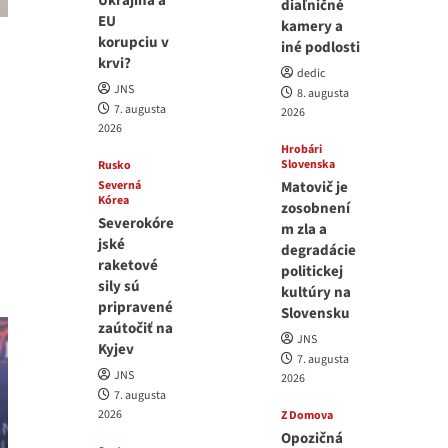
Ukrajina a
diaľničné
EU
kamery a
korupciu v
iné podlosti
krvi?
dedic
JNS
8. augusta
7. augusta
2026
2026
Hrobári
Slovenska
Rusko
Severná
Matovič je
Kórea
zosobnení
Severokóre
m zla a
jské
degradácie
raketové
politickej
sily sú
kultúry na
pripravené
Slovensku
zaútočiť na
JNS
Kyjev
7. augusta
JNS
2026
7. augusta
2026
Z Domova
Opozičná