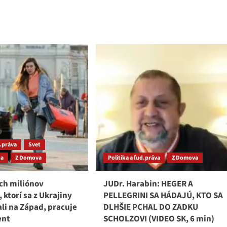
ali
Fico
radenie
s
ára
ďalšími
nahrávkami:
Matovič
pripravoval
šikanu
opozície
už
pred
smrťou
Kuciaka!
d.práva
Svet
na
Z Domova
Politika a ľud.práva
Z Domova
ich miliónov
JUDr. Harabin: HEGER A
 ktorí sa z Ukrajiny
PELLEGRINI SA HÁDAJÚ, KTO SA
li na Západ, pracuje
DLHŠIE PCHAL DO ZADKU
ent
SCHOLZOVI (VIDEO SK, 6 min)