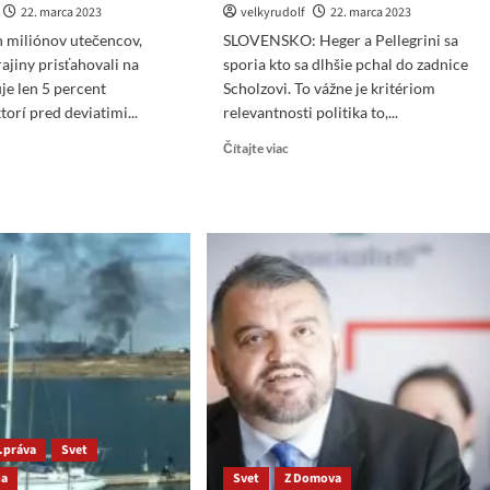
22. marca 2023
velkyrudolf
22. marca 2023
 miliónov utečencov,
SLOVENSKO: Heger a Pellegrini sa
rajiny prisťahovali na
sporia kto sa dlhšie pchal do zadnice
je len 5 percent
Scholzovi. To vážne je kritériom
torí pred deviatimi...
relevantnosti politika to,...
ad
Read
Čítajte viac
re
more
ut
about
rong>EU:
JUDr.
Harabin:
ich
HEGER
iónov
A
čencov,
PELLEGRINI
rí
SA
HÁDAJÚ,
KTO
ajiny
SA
sťahovali
DLHŠIE
PCHAL
ad,
DO
d.práva
Svet
cuje
ZADKU
na
Svet
Z Domova
SCHOLZOVI