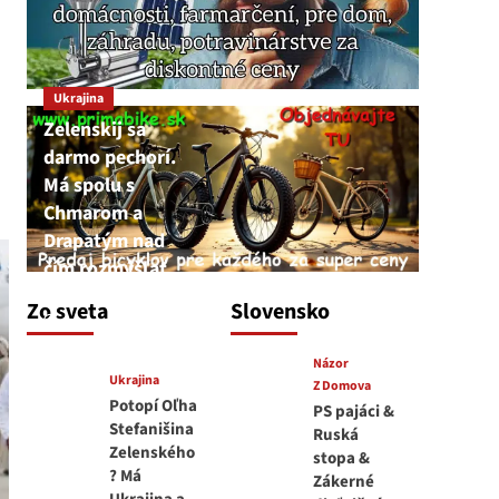
Ukrajina
Zelenskij sa
darmo pechorí.
Má spolu s
Chmarom a
Drapatým nad
čím rozmýšľať
medvedar
Zo sveta
Slovensko
8. augusta 2026
Názor
Ukrajina
Z Domova
Potopí Oľha
PS pajáci &
Stefanišina
Ruská
Zelenského
stopa &
? Má
Zákerné