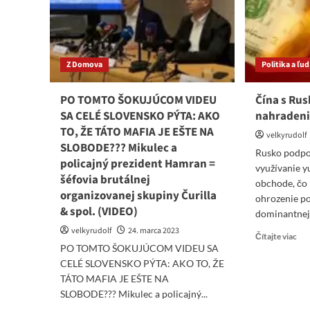
Z Domova
Politika a ľu
PO TOMTO ŠOKUJÚCOM VIDEU
Čína s Rus
SA CELÉ SLOVENSKO PÝTA: AKO
nahradeni
TO, ŽE TÁTO MAFIA JE EŠTE NA
velkyrudolf
SLOBODE??? Mikulec a
Rusko podpor
policajný prezident Hamran =
využívanie 
šéfovia brutálnej
obchode, čo
organizovanej skupiny Čurilla
ohrozenie po
& spol. (VIDEO)
dominantnej 
velkyrudolf
24. marca 2023
Re
Čítajte viac
PO TOMTO ŠOKUJÚCOM VIDEU SA
mo
abo
CELÉ SLOVENSKO PÝTA: AKO TO, ŽE
Čín
TÁTO MAFIA JE EŠTE NA
s
SLOBODE??? Mikulec a policajný...
Ru