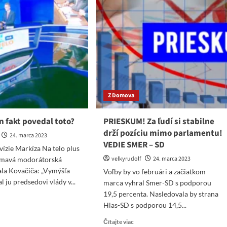
Z Domova
on fakt povedal toto?
PRIESKUM! Za ľudí si stabilne
drží pozíciu mimo parlamentu!
24. marca 2023
VEDIE SMER – SD
evízie Markíza Na telo plus
velkyrudolf
24. marca 2023
jímavá modorátorská
ala Kovačiča: „Vymýšľa
Voľby by vo februári a začiatkom
l ju predsedovi vlády v...
marca vyhral Smer-SD s podporou
19,5 percenta. Nasledovala by strana
ad
Hlas-SD s podporou 14,5...
re
ut
Read
Čítajte viac
iši“,