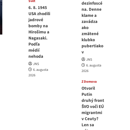
Svet
dezinfoscé
6. 8. 1945
na. Denne
USA zhodili
klame a
jadrové
zavádza
bomby na
ako
Hirošimu a
zmätené
Nagasaki.
klubko
Podľa
pubertiako
médií
v
nehoda
JNS
JNS
6. augusta
6. augusta
2026
2026
Z Domova
Otvoril
Putin
druhý front
ŠVO voči EÚ
migrantmi
v Ceuty?
Len sa