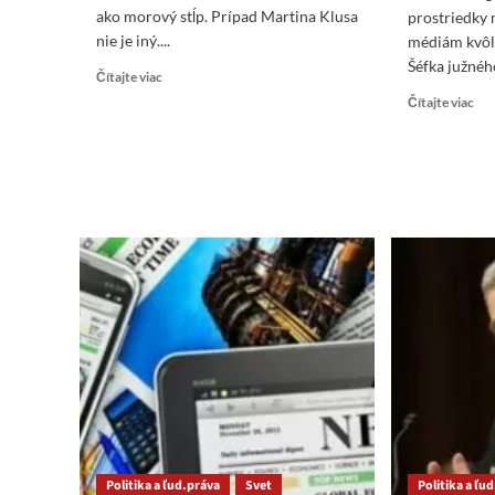
ako morový stĺp. Prípad Martina Klusa
prostriedky 
nie je iný....
médiám kvôl
Šéfka južnéh
Read
Čítajte viac
more
Re
Čítajte viac
about
mo
Nechutný
abo
(po)klus
Pen
na
pož
krátke
Kon
trate
US
o
pro
na
boj
pro
ru
mé
Politika a ľud.práva
Svet
Politika a ľu