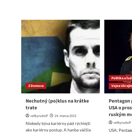
more
on
about
fak
Nicholsonovej
pov
Jablko
tot
vytasilo
volebný
tromf
–
Hollywood
Politika a ľu
Z Domova
Vojna Ukraji
Nechutný (po)klus na krátke
Pentagon 
trate
USA o pros
ruským m
velkyrudolf
24. marca 2023
velkyrudolf
Niekedy býva kariérny pád rýchlejší
ako kariérny postup. A hanba väčšia
USA: Pentago