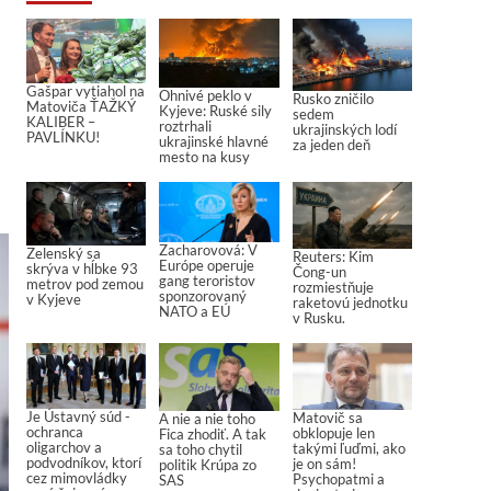
Gašpar vytiahol na
Ohnivé peklo v
Rusko zničilo
Matoviča ŤAŽKÝ
Kyjeve: Ruské sily
sedem
KALIBER –
roztrhali
ukrajinských lodí
PAVLÍNKU!
ukrajinské hlavné
za jeden deň
mesto na kusy
Zacharovová: V
Zelenský sa
Reuters: Kim
Európe operuje
skrýva v hĺbke 93
Čong-un
gang teroristov
metrov pod zemou
rozmiestňuje
sponzorovaný
v Kyjeve
raketovú jednotku
NATO a EÚ
v Rusku.
Je Ústavný súd -
Matovič sa
A nie a nie toho
ochranca
obklopuje len
Fica zhodiť. A tak
oligarchov a
takými ľuďmi, ako
sa toho chytil
podvodníkov, ktorí
je on sám!
politik Krúpa zo
cez mimovládky
Psychopatmi a
SAS