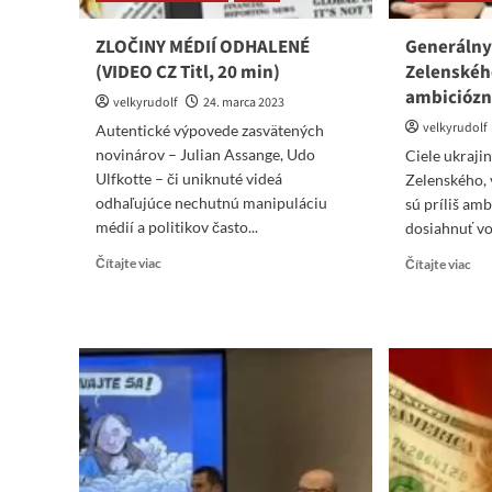
ZLOČINY MÉDIÍ ODHALENÉ
Generálny
(VIDEO CZ Titl, 20 min)
Zelenského
ambicióz
velkyrudolf
24. marca 2023
velkyrudolf
Autentické výpovede zasvätených
novinárov – Julian Assange, Udo
Ciele ukraji
Ulfkotte – či uniknuté videá
Zelenského, 
odhaľujúce nechutnú manipuláciu
sú príliš amb
médií a politikov často...
dosiahnuť voj
Read
Re
Čítajte viac
Čítajte viac
more
mo
about
abo
ZLOČINY
Gen
MÉDIÍ
štá
ODHALENÉ
US
(VIDEO
ozn
CZ
Zel
Titl,
ciel
20
za
min)
príl
amb