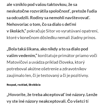
ale vzniklo pod vašou taktovkou, že sa
neskutočne rozvrátila spoločnosť, pretože ľudia
sa odcudzili. Rodiny sa nemohli navštevovať.
Nehovoriac o tom, čo sa dialo s deťmi
v školách,“
pokračuje Sitor vo vyratúvaní opatrení,
ktoré v konečnom dôsledku nemali žiadny prínos.
„Bola taká šikana, ako nikdy a to sa dialo pod
vašim vedením,“
konštatuje
primátor priamo voči
Matovičovi a uvádza príklad človeka, ktorý
potreboval akútne ošetrenie a zdravotníkov
zaujímalo len, či je testovaný a či je pozitívny.
Rozpad, rozklad, likvidácia
„Hovoríte, že treba akceptovať iné názory. Lenže
vy ste iné názory neakceptovali. Čo všetci tí