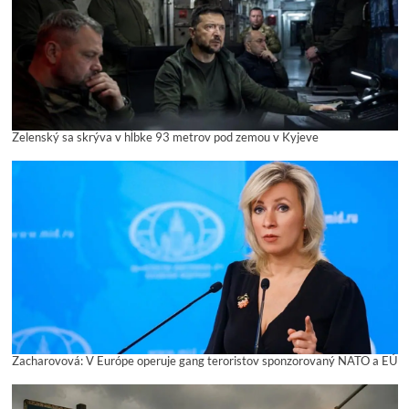
Zelenský sa skrýva v hĺbke 93 metrov pod zemou v Kyjeve
Zacharovová: V Európe operuje gang teroristov sponzorovaný NATO a EÚ