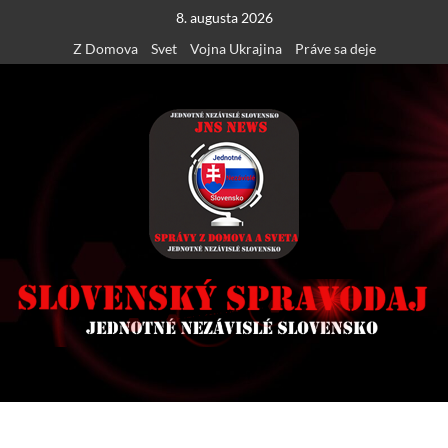
Skip
8. augusta 2026
to
Z Domova
Svet
Vojna Ukrajina
Práve sa deje
content