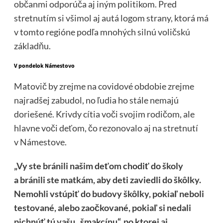
občanmi odporúča aj iným politikom. Pred
stretnutím si všimol aj autá logom strany, ktorá má
v tomto regióne podľa mnohých silnú voličskú
základňu.
V pondelok Námestovo
Matovič by zrejme na covidové obdobie zrejme
najradšej zabudol, no ľudia ho stále nemajú
doriešené. Krivdy cítia voči svojim rodičom, ale
hlavne voči deťom, čo rezonovalo aj na stretnutí
v Námestove.
„Vy ste bránili našim deťom chodiť do školy
a bránili ste matkám, aby deti zaviedli do škôlky.
Nemohli vstúpiť do budovy škôlky, pokiaľ neboli
testované, alebo zaočkované, pokiaľ si nedali
pichnúť tú vašu „šmakcínu“, po ktorej aj