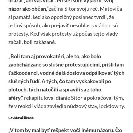
urážať, ani vás vítať. Prišiel som vyjadriť svoj
názor ako občan,“
začína
Sitor svoju reč. Matoviča
si pamätá, keď ako opozičný poslanec tvrdil, že
jediný spôsob, ako prejaviť nesúhlas s vládou, sú
protesty. Keď však protesty už počas tejto vlády
začali, boli zakázané.
„Boli tam aj provokatéri, ale to, ako bolo
zaobchádzané so slušne protestujúcimi, prišli tam
ťažkoodenci, vodné delá doslova odpálkovať tých
slušných ľudí. A tých, čo tam vyskakovali po
plotoch, tých natočili a spravili sa z toho
aféry,“
rekapituloval dianie Sitor a pokračoval tým,
že v reakcii vláda zaviedla núdzový stav, lockdowny.
Covidová šikana
„V tom by mal byť rešpekt voči inému názoru. Čo