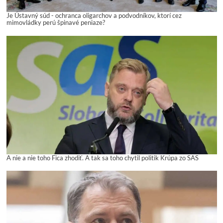
Je Ústavný súd - ochranca oligarchov a podvodníkov, ktorí cez
mimovládky perú špinavé peniaze?
A nie a nie toho Fica zhodiť. A tak sa toho chytil politik Krúpa zo SAS