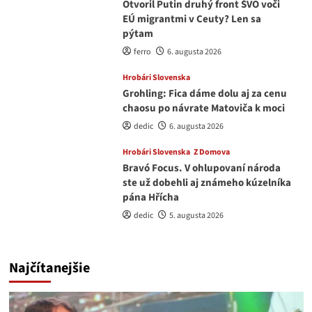
Otvoril Putin druhý front ŠVO voči
EÚ migrantmi v Ceuty? Len sa
pýtam
ferro
6. augusta 2026
Hrobári Slovenska
Grohling: Fica dáme dolu aj za cenu
chaosu po návrate Matoviča k moci
dedic
6. augusta 2026
Hrobári Slovenska
Z Domova
Bravó Focus. V ohlupovaní národa
ste už dobehli aj známeho kúzelníka
pána Hřícha
dedic
5. augusta 2026
Najčítanejšie