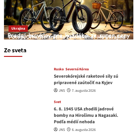
Ukrajina
Potopí Oľha Stefanišina Zelenského? Má Ukrajina
a EU korupciu v krvi?
Zo sveta
JNS
7. augusta 2026
Rusko
Severná Kórea
Severokórejské raketové sily sú
pripravené zaútočiť na Kyjev
JNS
7. augusta 2026
Svet
6. 8. 1945 USA zhodili jadrové
bomby na Hirošimu a Nagasaki.
Podľa médií nehoda
JNS
6. augusta 2026