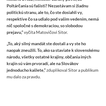
Poltárčania sú fašisti? Nezastávam si žiadnu
politickú stranu, ale to, čo ste dosiahli vy,
respektíve čo sa udialo pod vašim vedením, nemá
nič spoločné s demokraciou, so slobodou
prejavu,“
vyčíta Matovičovi Sitor.
„To, aký silný mandát ste dostali a vy ste ho
naopak zneužili. To, ako sa staviate k slovenskému
národu, všetky ostatné krajiny, občania iných
krajín sú vám prvoradí, ale na Slovákov
jednoducho kašlete,“
zduplikoval
Sitor a publikum
mu dalo za pravdu.