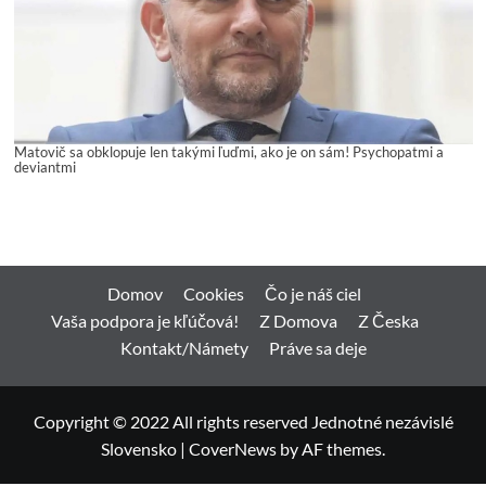
Matovič sa obklopuje len takými ľuďmi, ako je on sám! Psychopatmi a
deviantmi
Domov
Cookies
Čo je náš ciel
Vaša podpora je kľúčová!
Z Domova
Z Česka
Kontakt/Námety
Práve sa deje
Copyright © 2022 All rights reserved Jednotné nezávislé
Slovensko
|
CoverNews
by AF themes.