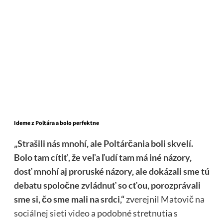
Ideme z Poltára a bolo perfektne
„Strašili nás mnohí, ale Poltárčania boli skvelí.
Bolo tam cítiť, že veľa ľudí tam má iné názory,
dosť mnohí aj proruské názory, ale dokázali sme tú
debatu spoločne zvládnuť so cťou, porozprávali
sme si, čo sme mali na srdci,“
zverejnil Matovič
na
sociálnej sieti video
a podobné stretnutia s