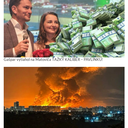
Gašpar vytiahol na Matoviča ŤAŽKÝ KALIBER – PAVLÍNKU!