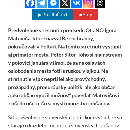
▶ Prečítať text
■ Stop
Predvolebné stretnutia predsedu OĽaNO Igora
Matoviča, ktoré nazval Bez ochranky,
pokračovali v Poltári. Na tomto stretnutí vystúpil
aj primátor mesta, Peter Sitor. Toho si mainstream
v polovici januára všimol, že sa na oslavách
oslobodenia mesta fotil s ruskou vlajkou. Na
stretnutie však neprišiel ako provýchodný,
prozápadný, proeurópsky politik, ale ako občan
a ako občan využil možnosť povedať Matovičovi
z očí do očí to, čo si myslí množstvo občanov.
Sitor všeobecne slovenským politikom vytkol, že sa
starajú o každého iného, len slovenských občanov