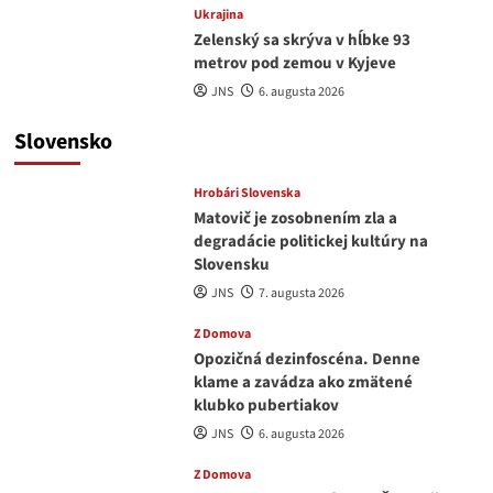
Ukrajina
Zelenský sa skrýva v hĺbke 93
metrov pod zemou v Kyjeve
JNS
6. augusta 2026
Slovensko
Hrobári Slovenska
Matovič je zosobnením zla a
degradácie politickej kultúry na
Slovensku
JNS
7. augusta 2026
Z Domova
Opozičná dezinfoscéna. Denne
klame a zavádza ako zmätené
klubko pubertiakov
JNS
6. augusta 2026
Z Domova