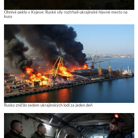
Ohnivé peklo v Kyjeve: Ruské sily roztrhali ukrajinské hlavné mesto na
kusy
Rusko zničilo sedem ukrajinských lodí za jeden deň