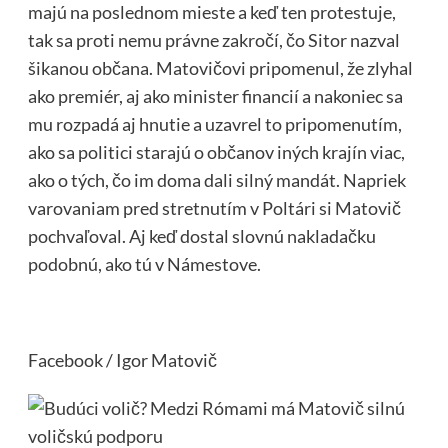
majú na poslednom mieste a keď ten protestuje,
tak sa proti nemu právne zakročí, čo Sitor nazval
šikanou občana. Matovičovi pripomenul, že zlyhal
ako premiér, aj ako minister financií a nakoniec sa
mu rozpadá aj hnutie a uzavrel to pripomenutím,
ako sa politici starajú o občanov iných krajín viac,
ako o tých, čo im doma dali silný mandát. Napriek
varovaniam pred stretnutím v Poltári si Matovič
pochvaľoval. Aj keď dostal slovnú nakladačku
podobnú, ako tú v Námestove.
Facebook / Igor Matovič