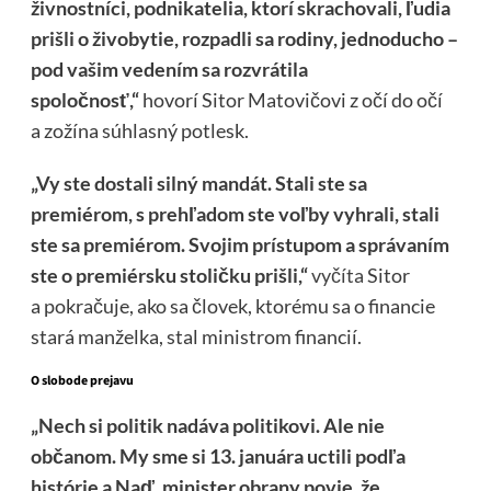
živnostníci, podnikatelia, ktorí skrachovali, ľudia
prišli o živobytie, rozpadli sa rodiny, jednoducho –
pod vašim vedením sa rozvrátila
spoločnosť,“
hovorí Sitor Matovičovi z očí do očí
a zožína súhlasný potlesk.
„Vy ste dostali silný mandát. Stali ste sa
premiérom, s prehľadom ste voľby vyhrali, stali
ste sa premiérom. Svojim prístupom a správaním
ste o premiérsku stoličku prišli,“
vyčíta
Sitor
a pokračuje, ako sa človek, ktorému sa o financie
stará manželka, stal ministrom financií.
O slobode prejavu
„Nech si politik nadáva politikovi. Ale nie
občanom. My sme si 13. januára uctili podľa
histórie a Naď, minister obrany povie, že