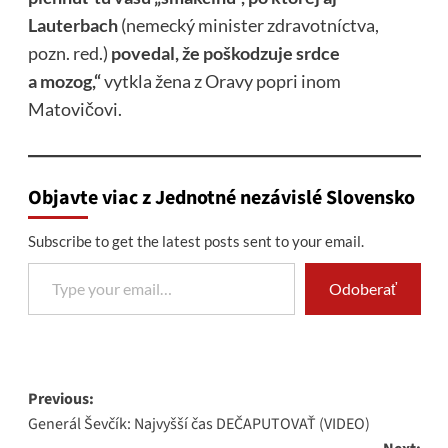
Lauterbach
(nemecký minister zdravotníctva,
pozn. red.)
povedal, že poškodzuje srdce
a mozog,“
vytkla žena z Oravy popri inom
Matovičovi.
Objavte viac z Jednotné nezávislé Slovensko
Subscribe to get the latest posts sent to your email.
Type your email…
Odoberať
Post
Previous:
Generál Ševčík: Najvyšší čas DEČAPUTOVAŤ (VIDEO)
navigation