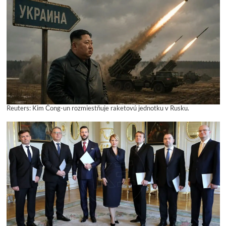
Reuters: Kim Čong-un rozmiestňuje raketovú jednotku v Rusku.