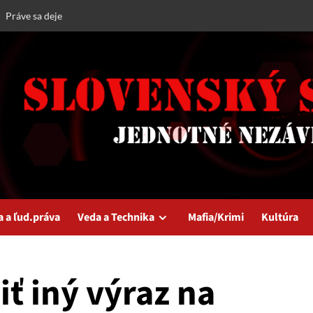
Práve sa deje
a a ľud.práva
Veda a Technika
Mafia/Krimi
Kultúra
iť iný výraz na