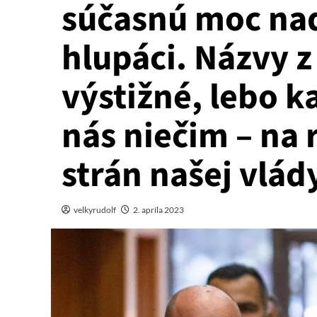
súčasnú moc na
hlupáci. Názvy z 
výstižné, lebo k
nás niečim – na 
strán našej vlád
velkyrudolf
2. apríla 2023