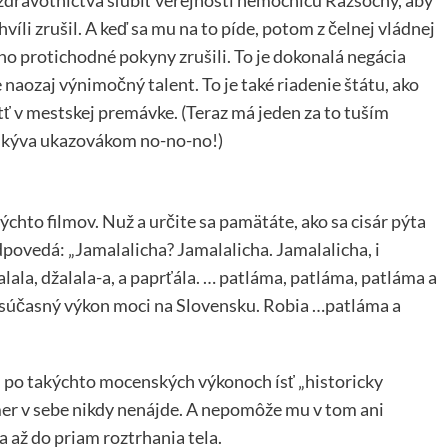
chvíli zrušil. A keď sa mu na to píde, potom z čelnej vládnej
eho protichodné pokyny zrušili. To je dokonalá negácia
 naozaj výnimočný talent. To je také riadenie štátu, ako
ntť v mestskej premávke. (Teraz má jeden za to tuším
a kýva ukazovákom no-no-no!)
týchto filmov. Nuž a určite sa pamätáte, ako sa cisár pýta
dpovedá: „Jamalalicha? Jamalalicha. Jamalalicha, i
alala, džalala-a, a paprťála. … patláma, patláma, patláma a
 súčasný výkon moci na Slovensku. Robia …patláma a
., po takýchto mocenských výkonoch ísť „historicky
mer v sebe nikdy nenájde. A nepomôže mu v tom ani
a až do priam roztrhania tela.