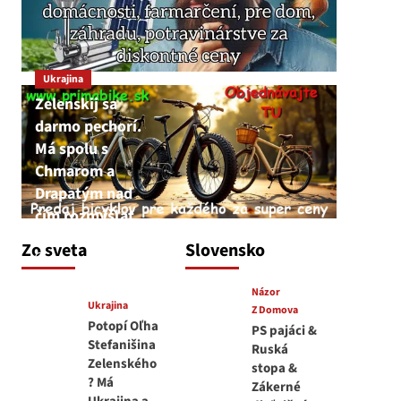
Ukrajina
Zelenskij sa
darmo pechorí.
Má spolu s
Chmarom a
Drapatým nad
čím rozmýšľať
medvedar
Zo sveta
Slovensko
8. augusta 2026
Názor
Ukrajina
Z Domova
Potopí Oľha
PS pajáci &
Stefanišina
Ruská
Zelenského
stopa &
? Má
Zákerné