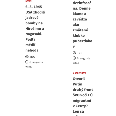
Svet
dezinfoscé
6. 8. 1945
na. Denne
USA zhodili
klame a
jadrové
zavádza
bomby na
ako
Hirošimu a
zmätené
Nagasaki.
klubko
Podľa
pubertiako
médií
v
nehoda
JNS
JNS
6. augusta
6. augusta
2026
2026
Z Domova
Otvoril
Putin
druhý front
ŠVO voči EÚ
migrantmi
v Ceuty?
Len sa