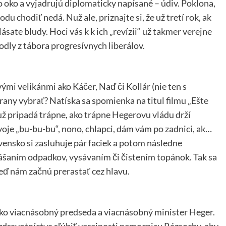
 oko a vyjadrujú diplomaticky napísané – údiv. Poklona,
du chodiť nedá. Nuž ale, priznajte si, že už tretí rok, ak
sate bludy. Hoci vás k k ich „revízii“ už takmer verejne
odly z tábora progresívnych liberálov.
ými velikánmi ako Káčer, Naď či Kollár (nie ten s
rany vybrať? Natíska sa spomienka na titul filmu „Ešte
už pripadá trápne, ako trápne Hegerovu vládu drží
voje „bu-bu-bu“, nono, chlapci, dám vám po zadnici, ak…
ensko si zasluhuje pár faciek a potom následne
šaním odpadkov, vysávaním či čistením topánok. Tak sa
keď nám začnú prerastať cez hlavu.
ako viacnásobný predseda a viacnásobný minister Heger.
 zdravotníctva sľúbiť verejnosti nemocnicu Rázsochy, aby