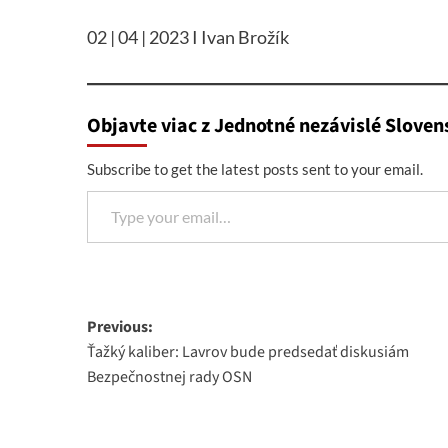
02 | 04 | 2023 I Ivan Brožík
Objavte viac z Jednotné nezávislé Sloven
Subscribe to get the latest posts sent to your email.
Type your email…
Post
Previous:
Ťažký kaliber: Lavrov bude predsedať diskusiám
navigation
Bezpečnostnej rady OSN