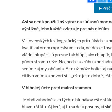
▶ Prečí
Asi sa nedá použiť iný výraz na súčasnú moc na
výstižné, lebo každé zviera je pre nás niečim –
V slovenských lexikografických príručkách sa
kvalifikátorom expresívum, teda, nejde o citov
vládni hlupáci sú presne tak hlúpi, ako chlapík,
pňom stromu reže. No, nech sa zrúbu a poriadne 
sedíme aj my, občania. A to už môže bolieť aj ná
citlivo vníma a hovorí si – „ešte je to dobré, ešt
V hlbokej úcte pred mainstreamom
Je obdivuhodné, ako týchto hlupákov ešte stále
hlavou štátu. Aj keď, aj tu sa dejú posuny, či s