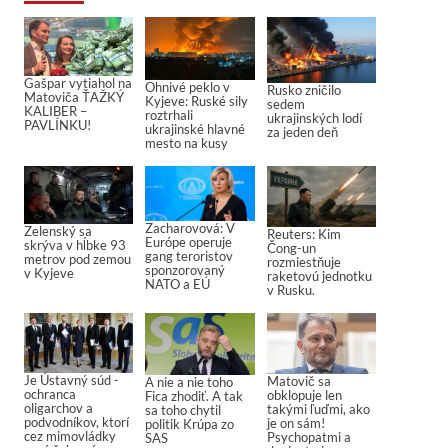
Gašpar vytiahol na
Ohnivé peklo v
Rusko zničilo
Matoviča ŤAŽKÝ
Kyjeve: Ruské sily
sedem
KALIBER –
roztrhali
ukrajinských lodí
PAVLÍNKU!
ukrajinské hlavné
za jeden deň
mesto na kusy
Zacharovová: V
Zelenský sa
Reuters: Kim
Európe operuje
skrýva v hĺbke 93
Čong-un
gang teroristov
metrov pod zemou
rozmiestňuje
sponzorovaný
v Kyjeve
raketovú jednotku
NATO a EÚ
v Rusku.
Je Ústavný súd -
Matovič sa
A nie a nie toho
ochranca
obklopuje len
Fica zhodiť. A tak
oligarchov a
takými ľuďmi, ako
sa toho chytil
podvodníkov, ktorí
je on sám!
politik Krúpa zo
cez mimovládky
Psychopatmi a
SAS