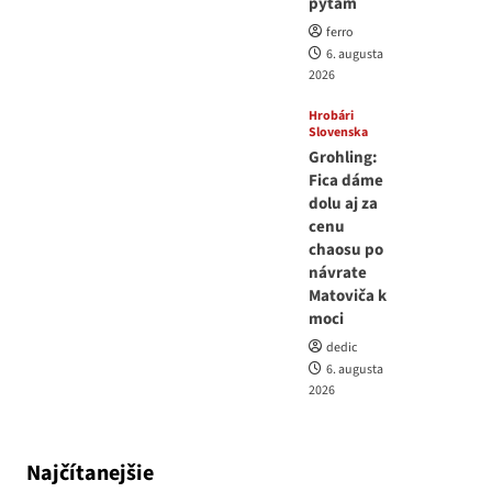
pýtam
ferro
6. augusta
2026
Hrobári
Slovenska
Grohling:
Fica dáme
dolu aj za
cenu
chaosu po
návrate
Matoviča k
moci
dedic
6. augusta
2026
Najčítanejšie