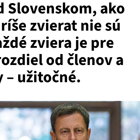
d Slovenskom, ako
ríše zvierat nie sú
aždé zviera je pre
rozdiel od členov a
y – užitočné.