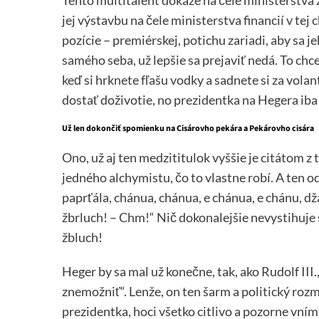
jej výstavbu na čele ministerstva financií v tej 
pozície – premiérskej, potichu zariadi, aby sa j
samého seba, už lepšie sa prejaviť nedá. To chce
keď si hrknete fľašu vodky a sadnete si za vola
dostať doživotie, no prezidentka na Hegera ib
Už len dokončiť spomienku na Cisárovho pekára a Pekárovho cisára
Ono, už aj ten medzititulok vyššie je citátom z 
jedného alchymistu, čo to vlastne robí. A ten o
paprťála, chánua, chánua, e chánua, e chánu, dž
žbrluch! – Chm!“ Nič dokonalejšie nevystihuje
žbluch!
Heger by sa mal už konečne, tak, ako Rudolf III
znemožniť“. Lenže, on ten šarm a politický roz
prezidentka, hoci všetko citlivo a pozorne vním