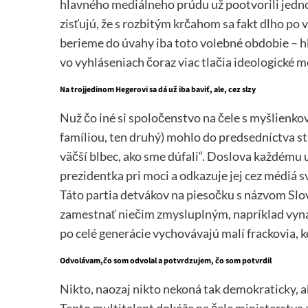
hlavného mediálneho prúdu už pootvorili jedno
zisťujú, že s rozbitým krčahom sa fakt dlho po vo
berieme do úvahy iba toto volebné obdobie – hlá
vo vyhláseniach čoraz viac tlačia ideologické m
Na trojjedinom Hegerovi sa dá už iba baviť, ale, cez slzy
Nuž čo iné si spoločenstvo na čele s myšlienkov
famíliou, ten druhý) mohlo do predsedníctva st
väčší blbec, ako sme dúfali“. Doslova každému 
prezidentka pri moci a odkazuje jej cez médiá s
Táto partia detvákov na piesočku s názvom Slov
zamestnať niečim zmysluplným, napríklad vyná
po celé generácie vychovávajú malí frackovia, 
Odvolávam,čo som odvolal a potvrdzujem, čo som potvrdil
Nikto, naozaj nikto nekoná tak demokraticky, 
Tento multitalent dokáže na čele ministerstva