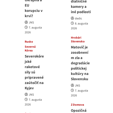
Ukrajina a
diaľničné
EU
kamery a
korupciu v
iné podlosti
krvi?
dedic
JNS
8. augusta
7. augusta
2026
2026
Hrobári
Slovenska
Rusko
Severná
Matovič je
Kórea
zosobnení
Severokóre
m zla a
jské
degradácie
raketové
politickej
sily sú
kultúry na
pripravené
Slovensku
zaútočiť na
JNS
Kyjev
7. augusta
JNS
2026
7. augusta
2026
Z Domova
Opozičná