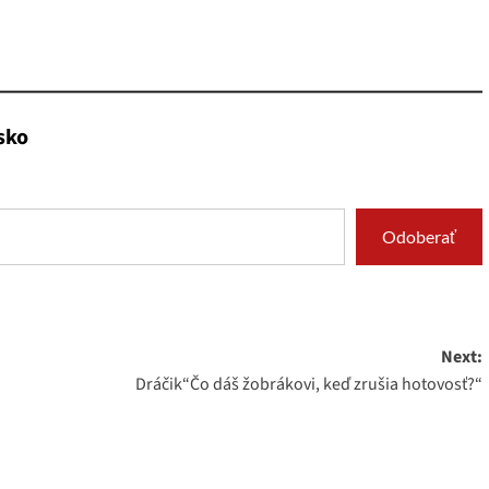
sko
Odoberať
Next:
Dráčik“Čo dáš žobrákovi, keď zrušia hotovosť?“