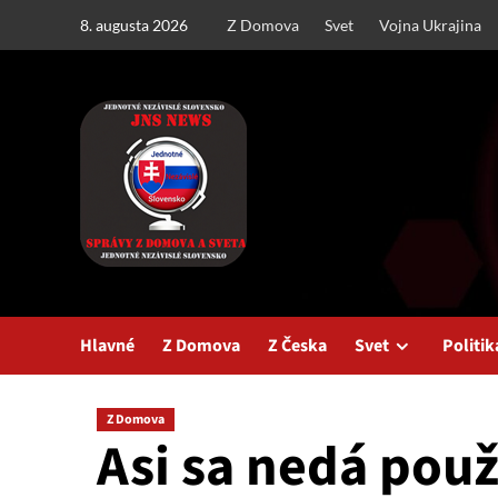
Skip
8. augusta 2026
Z Domova
Svet
Vojna Ukrajina
to
content
Hlavné
Z Domova
Z Česka
Svet
Politik
Z Domova
Asi sa nedá použ