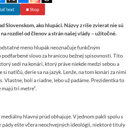
tať text
■ Stop
d Slovenskom, ako hlupáci. Názvy z ríše zvierat nie sú
 na rozdiel od členov a strán našej vlády – užitočné.
 podstatné meno hlupák neoznačuje funkčným
o podfarbené slovo za hranicou bežnej spisovnosti. Títo
 ktorý sedí na konári, ktorý práve niekde medzi sebou a
si natlčú, derie sa na jazyk. Lenže, na tom konári za nimi
s. Vlastne, bolí a riadne, lebo už padáme. Prezidentka to
e majú tri metre“.
 mediálny hlavný prúd obhajuje. V jednom pakli spolu s
kôr pády ešte včera neochvejných ideológií, niektoré tituly