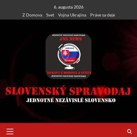
Skip
6. augusta 2026
to
Z Domova
Svet
Vojna Ukrajina
Práve sa deje
content
Primary
Menu