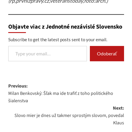
(rp,prvnizpravy.cz,
veteranstoday
,foto:arch.)
Objavte viac z Jednotné nezávislé Slovensko
Subscribe to get the latest posts sent to your email.
Type your email…
Odoberať
Post
Previous:
Milan Benkovský: Šľak ma ide trafiť z toho politického
navigation
šialenstva
Next:
Slovo mier je dnes už takmer sprostým slovom, povedal
Klaus