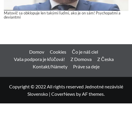
Matovič sa obklopuje len takými ľuďmi, ako je on sám! Psychopatmi a
deviantmi
Domov
Cookies
Čo je náš ciel
Vaša podpora je kľúčová!
Z Domova
Z Česka
Kontakt/Námety
Práve sa deje
Copyright © 2022 All rights reserved Jednotné nezávislé
Slovensko
|
CoverNews
by AF themes.