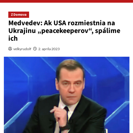
Z Domova
Medvedev: Ak USA rozmiestnia na
Ukrajinu „peacekeeperov“, spálime
ich
velkyrudolf
2. apríla 2023