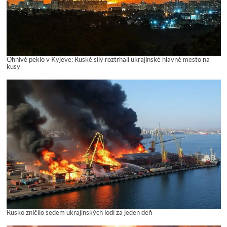
Ohnivé peklo v Kyjeve: Ruské sily roztrhali ukrajinské hlavné mesto na
kusy
Rusko zničilo sedem ukrajinských lodí za jeden deň