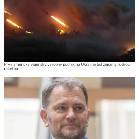
Prvý americký vojenský výrobný podnik na Ukrajine bol zničený ruskou
raketou