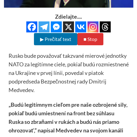
Zdielajte....
▶ Prečítať text
■ Stop
Rusko bude považovať takzvané mierové jednotky
NATO za legitímne ciele, pokiaľ budú rozmiestnené
na Ukrajine v prvej línii, povedal v piatok
podpredseda Bezpečnostnej rady Dmitrij
Medvedev.
„Budú legitímnym cieľom pre naše ozbrojené sily,
pokiaľ budú umiestnení na front bez súhlasu
Ruska so zbraňami v rukách a budú nás priamo
ohrozovať,“ napísal Medvedev na svojom kanáli