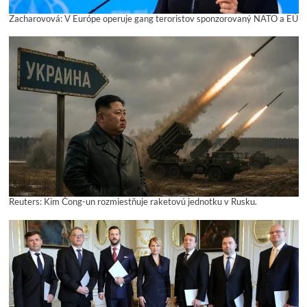
Zacharovová: V Európe operuje gang teroristov sponzorovaný NATO a EÚ
Reuters: Kim Čong-un rozmiestňuje raketovú jednotku v Rusku.