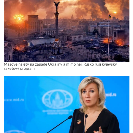
Masové nálety na západe Ukrajiny a mimo nej. Rusko ruší kyjevský
raketový program