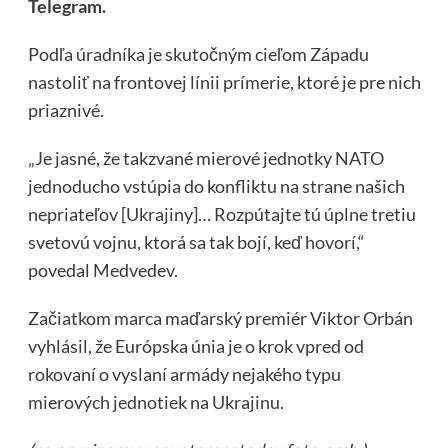
Telegram.
Podľa úradníka je skutočným cieľom Západu
nastoliť na frontovej línii prímerie, ktoré je pre nich
priaznivé.
„Je jasné, že takzvané mierové jednotky NATO
jednoducho vstúpia do konfliktu na strane našich
nepriateľov [Ukrajiny]… Rozpútajte tú úplne tretiu
svetovú vojnu, ktorá sa tak bojí, keď hovorí,“
povedal Medvedev.
Začiatkom marca maďarský premiér Viktor Orbán
vyhlásil, že Európska únia je o krok vpred od
rokovaní o vyslaní armády nejakého typu
mierových jednotiek na Ukrajinu.