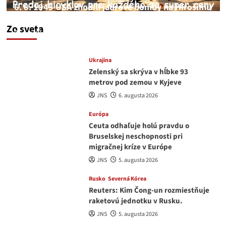
6. 8. 1945 USA zhodili jadrové bomby na Hirošimu
a Nagasaki. Podľa médií nehoda
Zo sveta
JNS
6. augusta 2026
Ukrajina
Zelenský sa skrýva v hĺbke 93
metrov pod zemou v Kyjeve
JNS
6. augusta 2026
Európa
Ceuta odhaľuje holú pravdu o
Bruselskej neschopnosti pri
migračnej kríze v Európe
JNS
5. augusta 2026
Rusko
Severná Kórea
Reuters: Kim Čong-un rozmiestňuje
raketovú jednotku v Rusku.
JNS
5. augusta 2026