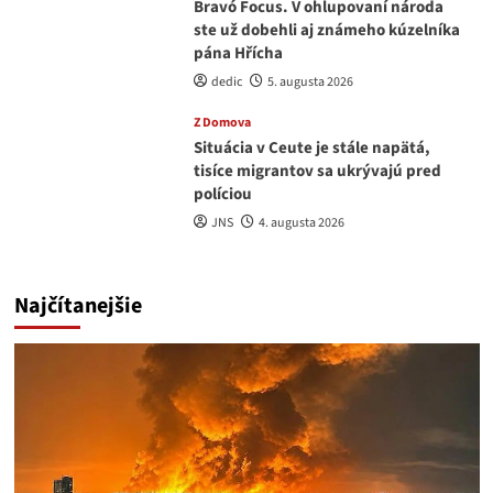
Bravó Focus. V ohlupovaní národa
ste už dobehli aj známeho kúzelníka
pána Hřícha
dedic
5. augusta 2026
Z Domova
Situácia v Ceute je stále napätá,
tisíce migrantov sa ukrývajú pred
políciou
JNS
4. augusta 2026
Najčítanejšie