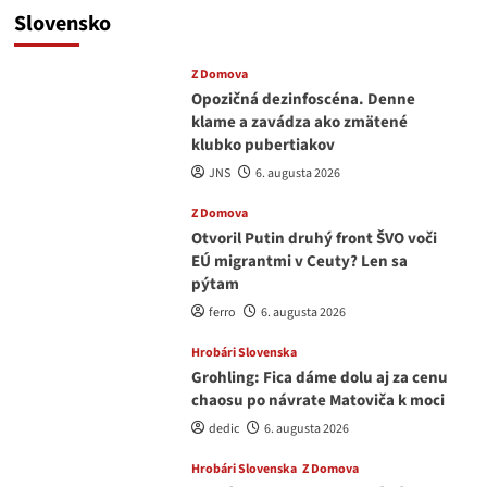
Slovensko
Z Domova
Opozičná dezinfoscéna. Denne
klame a zavádza ako zmätené
klubko pubertiakov
JNS
6. augusta 2026
Z Domova
Otvoril Putin druhý front ŠVO voči
EÚ migrantmi v Ceuty? Len sa
pýtam
ferro
6. augusta 2026
Hrobári Slovenska
Grohling: Fica dáme dolu aj za cenu
chaosu po návrate Matoviča k moci
dedic
6. augusta 2026
Hrobári Slovenska
Z Domova