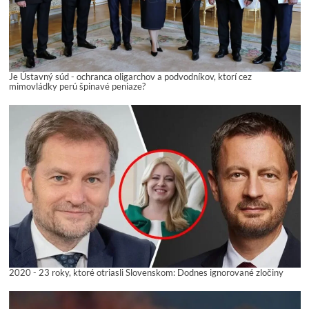
Je Ústavný súd - ochranca oligarchov a podvodníkov, ktorí cez
mimovládky perú špinavé peniaze?
2020 - 23 roky, ktoré otriasli Slovenskom: Dodnes ignorované zločiny