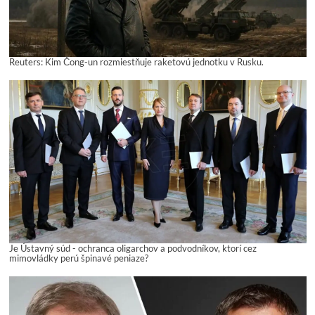
Reuters: Kim Čong-un rozmiestňuje raketovú jednotku v Rusku.
Je Ústavný súd - ochranca oligarchov a podvodníkov, ktorí cez
mimovládky perú špinavé peniaze?