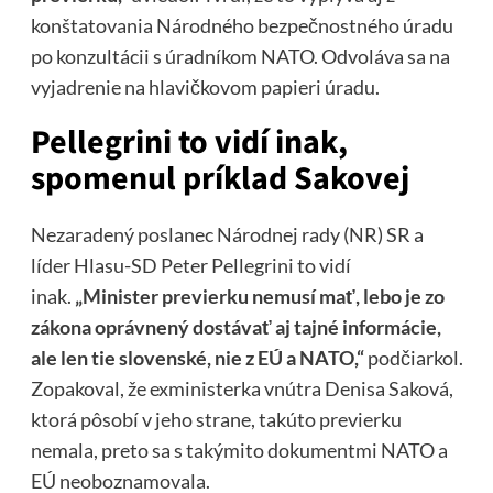
konštatovania Národného bezpečnostného úradu
po konzultácii s úradníkom NATO. Odvoláva sa na
vyjadrenie na hlavičkovom papieri úradu.
Pellegrini to vidí inak,
spomenul príklad Sakovej
Nezaradený poslanec Národnej rady (NR) SR a
líder Hlasu-SD Peter Pellegrini to vidí
inak.
„Minister previerku nemusí mať, lebo je zo
zákona oprávnený dostávať aj tajné informácie,
ale len tie slovenské, nie z EÚ a NATO,“
podčiarkol.
Zopakoval, že exministerka vnútra Denisa Saková,
ktorá pôsobí v jeho strane, takúto previerku
nemala, preto sa s takýmito dokumentmi NATO a
EÚ neoboznamovala.