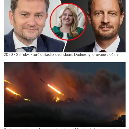
2020 - 23 roky, ktoré otriasli Slovenskom: Dodnes ignorované zločiny