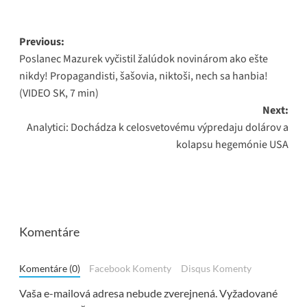
Post
Previous:
Poslanec Mazurek vyčistil žalúdok novinárom ako ešte
navigation
nikdy! Propagandisti, šašovia, niktoši, nech sa hanbia!
(VIDEO SK, 7 min)
Next:
Analytici: Dochádza k celosvetovému výpredaju dolárov a
kolapsu hegemónie USA
Komentáre
Komentáre (0)
Facebook Komenty
Disqus Komenty
Vaša e-mailová adresa nebude zverejnená.
Vyžadované