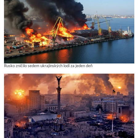
Rusko zničilo sedem ukrajinských lodí za jeden deň