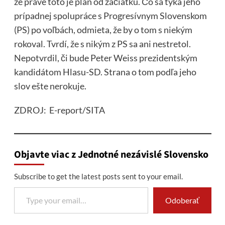
že práve toto je plán od začiatku. Čo sa týka jeho
prípadnej spolupráce s Progresívnym Slovenskom
(PS) po voľbách, odmieta, že by o tom s niekým
rokoval. Tvrdí, že s nikým z PS sa ani nestretol.
Nepotvrdil, či bude Peter Weiss prezidentským
kandidátom Hlasu-SD. Strana o tom podľa jeho
slov ešte nerokuje.
ZDROJ: E-report/SITA
Objavte viac z Jednotné nezávislé Slovensko
Subscribe to get the latest posts sent to your email.
Type your email…
Odoberať