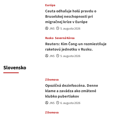
Európa
Ceuta odhaľuje holú pravdu o
Bruselskej neschopnosti pri
migračnej kríze v Európe
JNS
5. augusta 2026
Rusko
Severná Kórea
Reuters: Kim Čong-un rozmiestňuje
raketovú jednotku v Rusku.
JNS
5. augusta 2026
Slovensko
Z Domova
Opozičná dezinfoscéna. Denne
klame a zavádza ako zmätené
klubko pubertiakov
JNS
6. augusta 2026
Z Domova