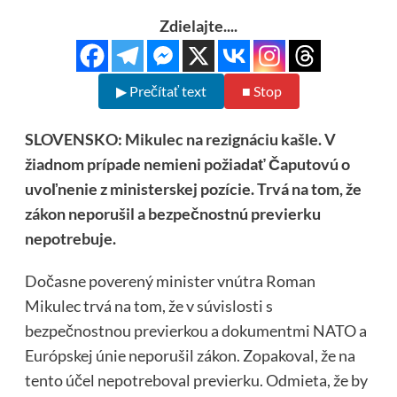
Zdielajte....
▶ Prečítať text
■ Stop
SLOVENSKO: Mikulec na rezignáciu kašle. V
žiadnom prípade nemieni požiadať Čaputovú o
uvoľnenie z ministerskej pozície. Trvá na tom, že
zákon neporušil a bezpečnostnú previerku
nepotrebuje.
Dočasne poverený minister vnútra Roman
Mikulec trvá na tom, že v súvislosti s
bezpečnostnou previerkou a dokumentmi NATO a
Európskej únie neporušil zákon. Zopakoval, že na
tento účel nepotreboval previerku. Odmieta, že by