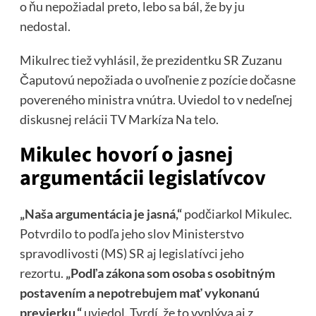
o ňu nepožiadal preto, lebo sa bál, že by ju
nedostal.
Mikulrec tiež vyhlásil, že prezidentku SR Zuzanu
Čaputovú nepožiada o uvoľnenie z pozície dočasne
povereného ministra vnútra. Uviedol to v nedeľnej
diskusnej relácii TV Markíza Na telo.
Mikulec hovorí o jasnej
argumentácii legislatívcov
„Naša argumentácia je jasná,“
podčiarkol Mikulec.
Potvrdilo to podľa jeho slov Ministerstvo
spravodlivosti (MS) SR aj legislatívci jeho
rezortu.
„Podľa zákona som osoba s osobitným
postavením a nepotrebujem mať vykonanú
previerku,“
uviedol. Tvrdí, že to vyplýva aj z