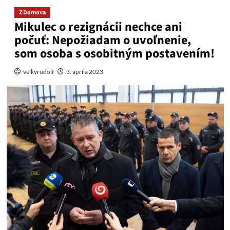
Z Domova
Mikulec o rezignácii nechce ani
počuť: Nepožiadam o uvoľnenie,
som osoba s osobitným postavením!
velkyrudolf
3. apríla 2023