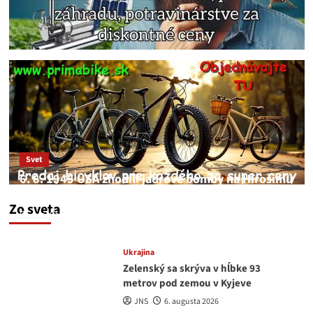
Svet
6. 8. 1945 USA zhodili jadrové bomby na Hirošimu
a Nagasaki. Podľa médií nehoda
Zo sveta
JNS
6. augusta 2026
Ukrajina
Zelenský sa skrýva v hĺbke 93
metrov pod zemou v Kyjeve
JNS
6. augusta 2026