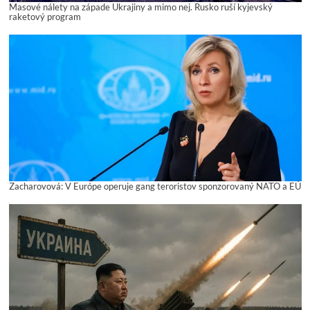
Masové nálety na západe Ukrajiny a mimo nej. Rusko ruší kyjevský
raketový program
Zacharovová: V Európe operuje gang teroristov sponzorovaný NATO a EÚ