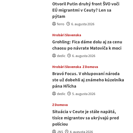
Otvoril Putin druhý front ŠVO voči
EÚ migrantmi v Ceuty? Len sa
pýtam
ferro
6. augusta 2026
Hrobári Slovenska
Grohling: Fica dáme dolu aj za cenu
chaosu po návrate Matoviča k moci
dedic
6. augusta 2026
Hrobári Slovenska
Z Domova
Bravó Focus. V ohlupovaní národa
ste už dobehli aj známeho kúzelníka
pána Hřícha
dedic
5. augusta 2026
Z Domova
Situácia v Ceute je stále napätá,
tisíce migrantov sa ukrývajú pred
políciou
JNS
4. augusta 2026