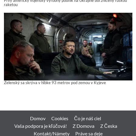
Prvý americký vojenský výrobný podnik na Ukrajine bol zničený ruskou
raketou
Zelenský sa skrýva v hĺbke 93 metrov pod zemou v Kyjeve
Domov
Cookies
Čo je náš ciel
Vaša podpora je kľúčová!
Z Domova
Z Česka
Kontakt/Námety
Práve sa deje