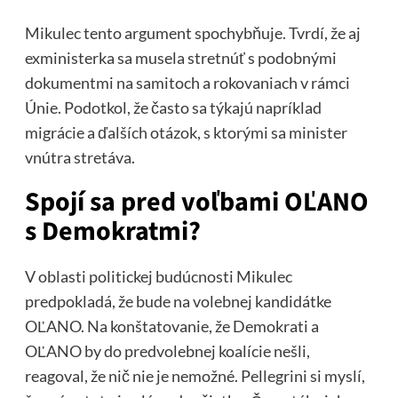
Mikulec tento argument spochybňuje. Tvrdí, že aj
exministerka sa musela stretnúť s podobnými
dokumentmi na samitoch a rokovaniach v rámci
Únie. Podotkol, že často sa týkajú napríklad
migrácie a ďalších otázok, s ktorými sa minister
vnútra stretáva.
Spojí sa pred voľbami OĽANO
s Demokratmi?
V oblasti politickej budúcnosti Mikulec
predpokladá, že bude na volebnej kandidátke
OĽANO. Na konštatovanie, že Demokrati a
OĽANO by do predvolebnej koalície nešli,
reagoval, že nič nie je nemožné. Pellegrini si myslí,