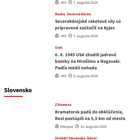
JNS
7. augusta 2026
Rusko
Severná Kórea
Severokórejské raketové sily sú
pripravené zaútočiť na Kyjev
JNS
7. augusta 2026
Svet
6. 8. 1945 USA zhodili jadrové
bomby na Hirošimu a Nagasaki.
Podľa médií nehoda
JNS
6. augusta 2026
Slovensko
Z Domova
Kramatorsk padá do obkľúčenia,
Rusi postúpili na 5,5 km od mesta
trikopce
10. augusta 2026
Hrobári Slovenska
Názor