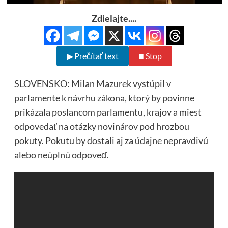
Zdielajte....
▶ Prečítať text
■ Stop
SLOVENSKO: Milan Mazurek vystúpil v
parlamente k návrhu zákona, ktorý by povinne
prikázala poslancom parlamentu, krajov a miest
odpovedať na otázky novinárov pod hrozbou
pokuty. Pokutu by dostali aj za údajne nepravdivú
alebo neúplnú odpoveď.