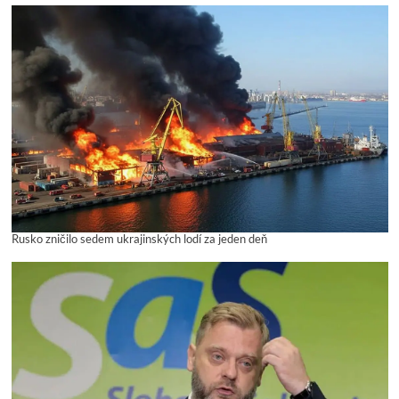
Rusko zničilo sedem ukrajinských lodí za jeden deň