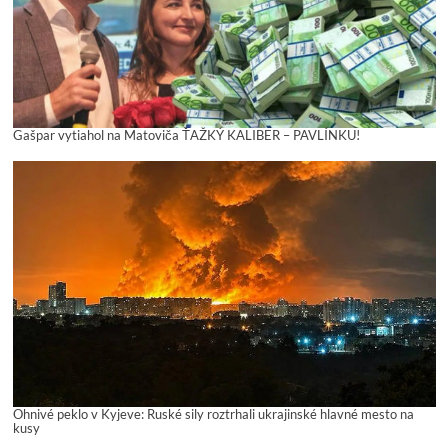
Gašpar vytiahol na Matoviča ŤAŽKÝ KALIBER – PAVLÍNKU!
Ohnivé peklo v Kyjeve: Ruské sily roztrhali ukrajinské hlavné mesto na
kusy