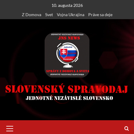
Skip
10. augusta 2026
to
Z Domova
Svet
Vojna Ukrajina
Práve sa deje
content
Primary
Menu