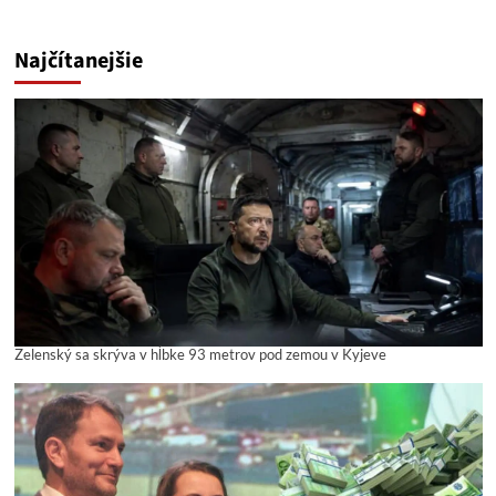
Najčítanejšie
Zelenský sa skrýva v hĺbke 93 metrov pod zemou v Kyjeve