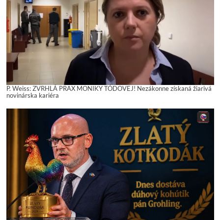
P. Weiss: ZVRHLÁ PRAX MONIKY TÓDOVEJ! Nezákonne získaná žiarivá
novinárska kariéra