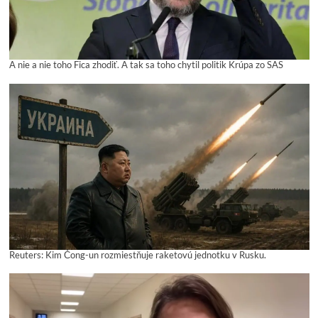
A nie a nie toho Fica zhodiť. A tak sa toho chytil politik Krúpa zo SAS
Reuters: Kim Čong-un rozmiestňuje raketovú jednotku v Rusku.