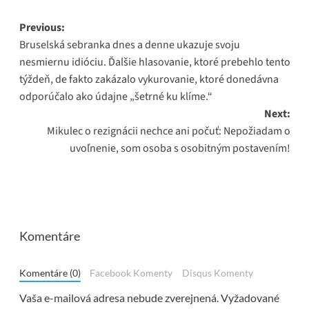
Post
Previous:
Bruselská sebranka dnes a denne ukazuje svoju
navigation
nesmiernu idióciu. Ďalšie hlasovanie, ktoré prebehlo tento
týždeň, de fakto zakázalo vykurovanie, ktoré donedávna
odporúčalo ako údajne „šetrné ku klíme.“
Next:
Mikulec o rezignácii nechce ani počuť: Nepožiadam o
uvoľnenie, som osoba s osobitným postavením!
Komentáre
Komentáre (0)
Facebook Komenty
Disqus Komenty
Vaša e-mailová adresa nebude zverejnená.
Vyžadované