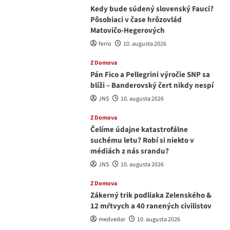
Kedy bude súdený slovenský Fauci?
Pôsobiaci v čase hrôzovlád
Matovičo-Hegerových
ferro
10. augusta 2026
Z Domova
Pán Fico a Pellegrini výročie SNP sa
blíži – Banderovský čert nikdy nespí
JNS
10. augusta 2026
Z Domova
Čelíme údajne katastrofálne
suchému letu? Robí si niekto v
médiách z nás srandu?
JNS
10. augusta 2026
Z Domova
Zákerný trik podliaka Zelenského &
12 mŕtvych a 40 ranených civilistov
medvedar
10. augusta 2026