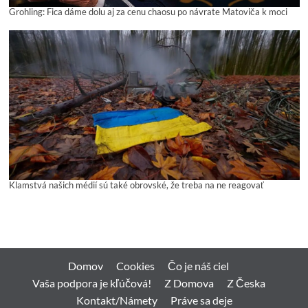
Grohling: Fica dáme dolu aj za cenu chaosu po návrate Matoviča k moci
Klamstvá našich médií sú také obrovské, že treba na ne reagovať
Domov
Cookies
Čo je náš ciel
Vaša podpora je kľúčová!
Z Domova
Z Česka
Kontakt/Námety
Práve sa deje