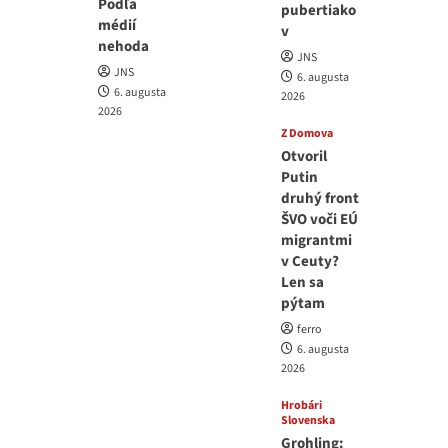
Podľa
pubertiako
médií
v
nehoda
JNS
JNS
6. augusta
6. augusta
2026
2026
Z Domova
Otvoril
Putin
druhý front
ŠVO voči EÚ
migrantmi
v Ceuty?
Len sa
pýtam
ferro
6. augusta
2026
Hrobári
Slovenska
Grohling: