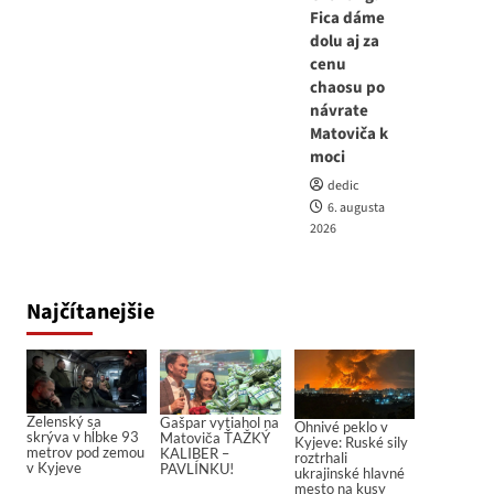
Fica dáme
dolu aj za
cenu
chaosu po
návrate
Matoviča k
moci
dedic
6. augusta
2026
Najčítanejšie
Zelenský sa
Gašpar vytiahol na
Ohnivé peklo v
skrýva v hĺbke 93
Matoviča ŤAŽKÝ
Kyjeve: Ruské sily
metrov pod zemou
KALIBER –
roztrhali
v Kyjeve
PAVLÍNKU!
ukrajinské hlavné
mesto na kusy