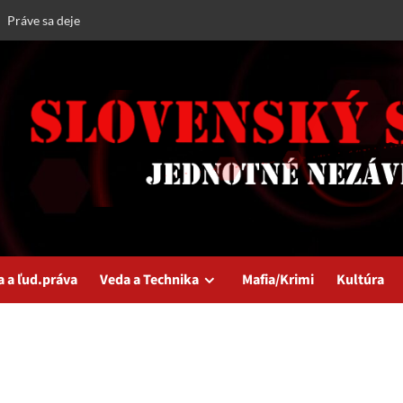
Práve sa deje
a a ľud.práva
Veda a Technika
Mafia/Krimi
Kultúra