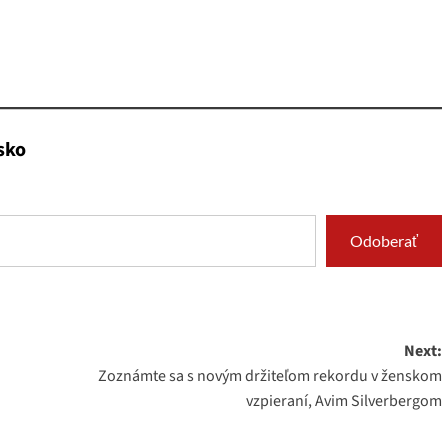
sko
Odoberať
Next:
Zoznámte sa s novým držiteľom rekordu v ženskom
vzpieraní, Avim Silverbergom