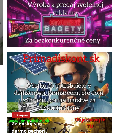
Ukrajina
Zelenskij sa
darmo pechorí.