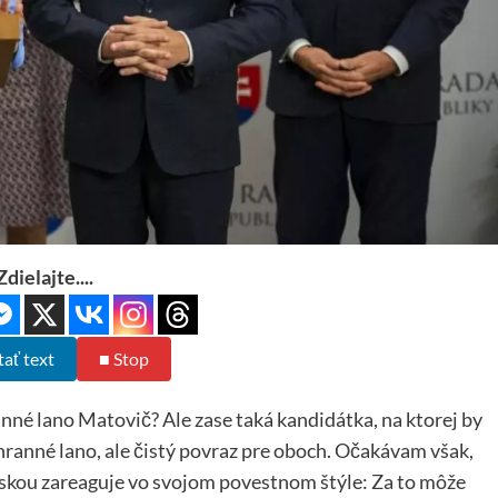
Zdielajte....
tať text
■ Stop
nné lano Matovič? Ale zase taká kandidátka, na ktorej by
hranné lano, ale čistý povraz pre oboch. Očakávam však,
nskou zareaguje vo svojom povestnom štýle: Za to môže