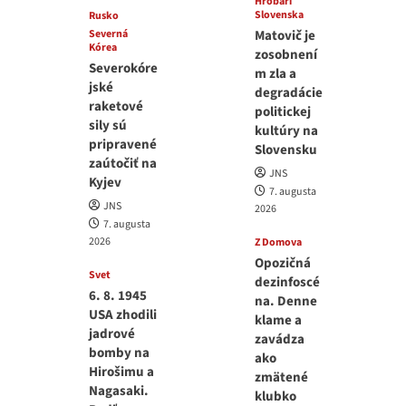
Hrobári
Slovenska
Rusko
Severná
Matovič je
Kórea
zosobnení
Severokóre
m zla a
jské
degradácie
raketové
politickej
sily sú
kultúry na
pripravené
Slovensku
zaútočiť na
JNS
Kyjev
7. augusta
JNS
2026
7. augusta
2026
Z Domova
Opozičná
Svet
dezinfoscé
6. 8. 1945
na. Denne
USA zhodili
klame a
jadrové
zavádza
bomby na
ako
Hirošimu a
zmätené
Nagasaki.
klubko