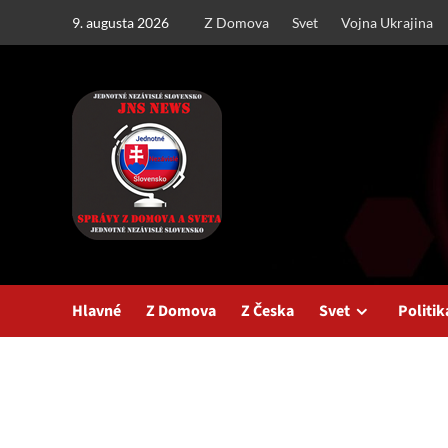
Skip
9. augusta 2026
Z Domova
Svet
Vojna Ukrajina
to
content
Hlavné
Z Domova
Z Česka
Svet
Politik