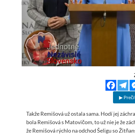
▶ Prečí
Takže Remišová už ostala sama. Hodí jej záchra
bola Remišová s Matovičom, to už nie je že zác
že Remišová rýchlo na odchod Šeligu so Žitňa