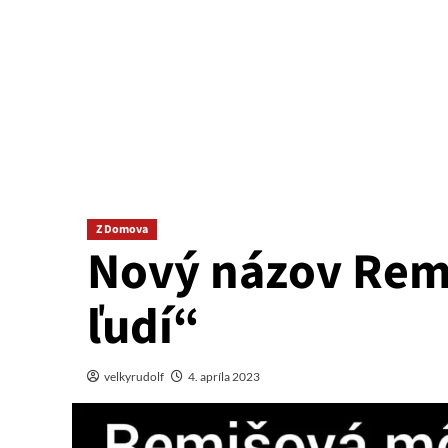
Z Domova
Nový názov Remi
ľudí“
velkyrudolf
4. apríla 2023