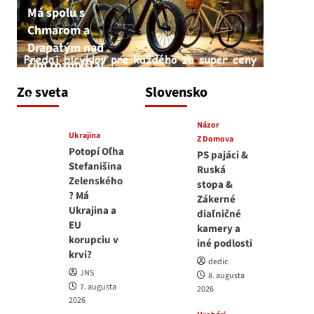
Má spolu s
Chmarom a
Drapatým nad
čím rozmýšľať
medvedar
Zo sveta
Slovensko
8. augusta 2026
Názor
Ukrajina
Z Domova
Potopí Oľha
PS pajáci &
Stefanišina
Ruská
Zelenského
stopa &
? Má
Zákerné
Ukrajina a
diaľničné
EU
kamery a
korupciu v
iné podlosti
krvi?
dedic
JNS
8. augusta
7. augusta
2026
2026