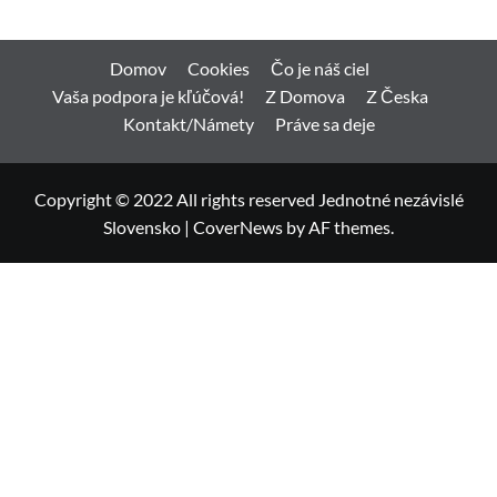
Domov
Cookies
Čo je náš ciel
Vaša podpora je kľúčová!
Z Domova
Z Česka
Kontakt/Námety
Práve sa deje
Copyright © 2022 All rights reserved Jednotné nezávislé
Slovensko
|
CoverNews
by AF themes.