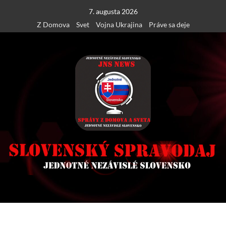
Skip
7. augusta 2026
to
Z Domova
Svet
Vojna Ukrajina
Práve sa deje
content