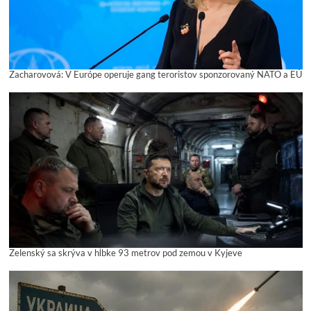
Zacharovová: V Európe operuje gang teroristov sponzorovaný NATO a EÚ
Zelenský sa skrýva v hĺbke 93 metrov pod zemou v Kyjeve