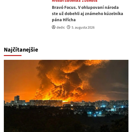
Hrobári Slovenska
Z Domova
Bravó Focus. V ohlupovaní národa
ste už dobehli aj známeho kúzelníka
pána Hřícha
dedic
5. augusta 2026
Najčítanejšie