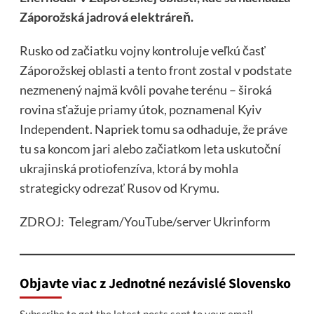
Záporožská jadrová elektráreň.
Rusko od začiatku vojny kontroluje veľkú časť
Záporožskej oblasti a tento front zostal v podstate
nezmenený najmä kvôli povahe terénu – široká
rovina sťažuje priamy útok, poznamenal Kyiv
Independent. Napriek tomu sa odhaduje, že práve
tu sa koncom jari alebo začiatkom leta uskutoční
ukrajinská protiofenzíva, ktorá by mohla
strategicky odrezať Rusov od Krymu.
ZDROJ: Telegram/YouTube/server Ukrinform
Objavte viac z Jednotné nezávislé Slovensko