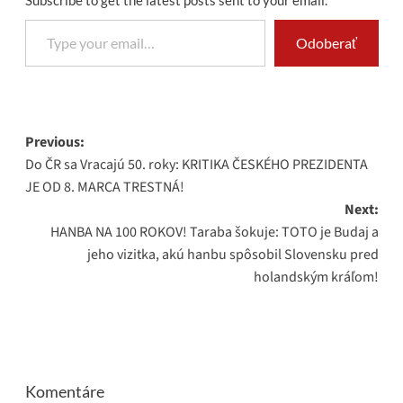
Subscribe to get the latest posts sent to your email.
Type your email…
Odoberať
Post
Previous:
Do ČR sa Vracajú 50. roky: KRITIKA ČESKÉHO PREZIDENTA
navigation
JE OD 8. MARCA TRESTNÁ!
Next:
HANBA NA 100 ROKOV! Taraba šokuje: TOTO je Budaj a
jeho vizitka, akú hanbu spôsobil Slovensku pred
holandským kráľom!
Komentáre