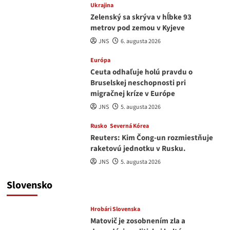
Ukrajina
Zelenský sa skrýva v hĺbke 93
metrov pod zemou v Kyjeve
JNS
6. augusta 2026
Európa
Ceuta odhaľuje holú pravdu o
Bruselskej neschopnosti pri
migračnej kríze v Európe
JNS
5. augusta 2026
Rusko
Severná Kórea
Reuters: Kim Čong-un rozmiestňuje
raketovú jednotku v Rusku.
JNS
5. augusta 2026
Slovensko
Hrobári Slovenska
Matovič je zosobnením zla a