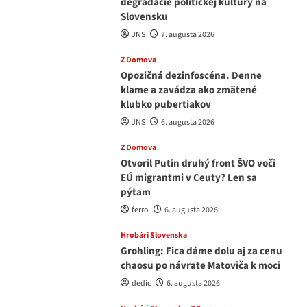
degradácie politickej kultúry na
Slovensku
JNS
7. augusta 2026
Z Domova
Opozičná dezinfoscéna. Denne
klame a zavádza ako zmätené
klubko pubertiakov
JNS
6. augusta 2026
Z Domova
Otvoril Putin druhý front ŠVO voči
EÚ migrantmi v Ceuty? Len sa
pýtam
ferro
6. augusta 2026
Hrobári Slovenska
Grohling: Fica dáme dolu aj za cenu
chaosu po návrate Matoviča k moci
dedic
6. augusta 2026