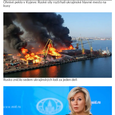
Ohnivé peklo v Kyjeve: Ruské sily roztrhali ukrajinské hlavné mesto na
kusy
Rusko zničilo sedem ukrajinských lodí za jeden deň