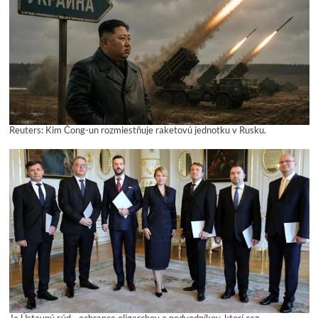
Reuters: Kim Čong-un rozmiestňuje raketovú jednotku v Rusku.
Je Ústavný súd - ochranca oligarchov a podvodníkov, ktorí cez