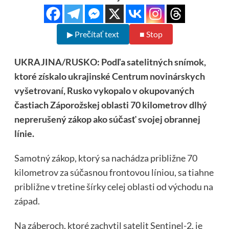
▶ Prečítať text
■ Stop
UKRAJINA/RUSKO: Podľa satelitných snímok,
ktoré získalo ukrajinské Centrum novinárskych
vyšetrovaní, Rusko vykopalo v okupovaných
častiach Záporožskej oblasti 70 kilometrov dlhý
neprerušený zákop ako súčasť svojej obrannej
línie.
Samotný zákop, ktorý sa nachádza približne 70
kilometrov za súčasnou frontovou líniou, sa tiahne
približne v tretine šírky celej oblasti od východu na
západ.
Na záberoch, ktoré zachytil satelit Sentinel-2, je