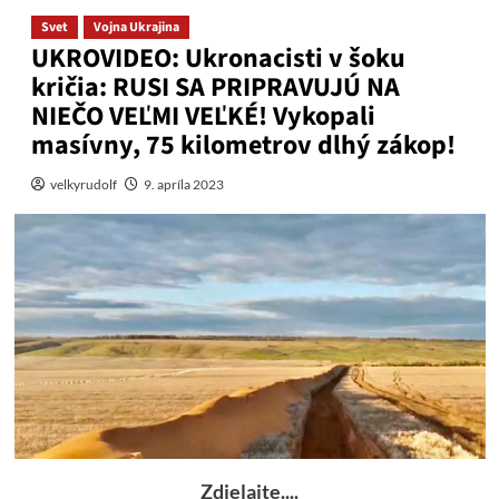
Svet
Vojna Ukrajina
UKROVIDEO: Ukronacisti v šoku
kričia: RUSI SA PRIPRAVUJÚ NA
NIEČO VEĽMI VEĽKÉ! Vykopali
masívny, 75 kilometrov dlhý zákop!
velkyrudolf
9. apríla 2023
Zdielajte....