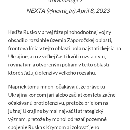
4oMlmHdgc2
— NEXTA (@nexta_tv)
April 8, 2023
Keďže Rusko v prvej fáze plnohodnotnej vojny
obsadilo rozsiahle územia Záporožskej oblasti,
frontová línia v tejto oblasti bola najstatickejšia na
Ukrajine, a to z veľkej časti kvôli rozsiahlym,
rovinatým a otvoreným poliam v tejto oblasti,
ktoré sťažujú ofenzívy veľkého rozsahu.
Napriek tomu mnohí očakávajú, že práve tu
Ukrajina koncom jari alebo začiatkom leta začne
očakávanú protiofenzívu, pretože prielom na
južnej Ukrajine by mal najväčší strategický
význam, pretože by mohol odrezať pozemné
spojenie Ruska s Krymom a izolovať jeho