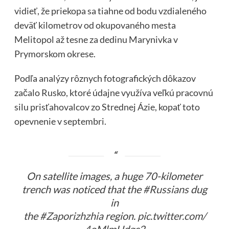
vidieť, že priekopa sa tiahne od bodu vzdialeného
deväť kilometrov od okupovaného mesta
Melitopol až tesne za dedinu Marynivka v
Prymorskom okrese.
Podľa analýzy rôznych fotografických dôkazov
začalo Rusko, ktoré údajne využíva veľkú pracovnú
silu prisťahovalcov zo Strednej Ázie, kopať toto
opevnenie v septembri.
On satellite images, a huge 70-kilometer
trench was noticed that the
#Russians
dug
in
the
#Zaporizhzhia
region.
pic.twitter.com/