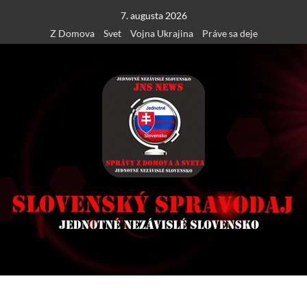
Skip
7. augusta 2026
to
Z Domova
Svet
Vojna Ukrajina
Práve sa deje
content