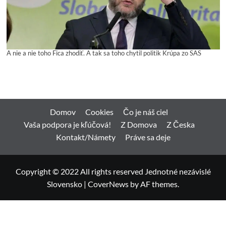
A nie a nie toho Fica zhodiť. A tak sa toho chytil politik Krúpa zo SAS
Domov
Cookies
Čo je náš ciel
Vaša podpora je kľúčová!
Z Domova
Z Česka
Kontakt/Námety
Práve sa deje
Copyright © 2022 All rights reserved Jednotné nezávislé
Slovensko
|
CoverNews
by AF themes.