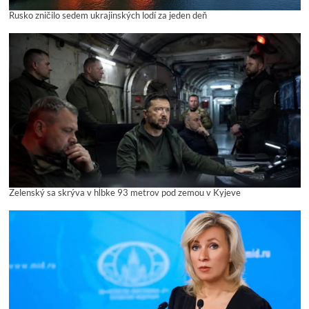
Rusko zničilo sedem ukrajinských lodí za jeden deň
Zelenský sa skrýva v hĺbke 93 metrov pod zemou v Kyjeve