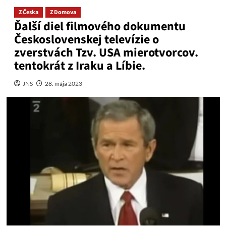
Z Česka
Z Domova
Ďalší diel filmového dokumentu
Československej televízie o
zverstvách Tzv. USA mierotvorcov.
tentokrát z Iraku a Líbie.
JNS
28. mája 2023