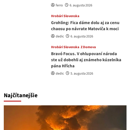
ferro
6. augusta 2026
Hrobári Slovenska
Grohling: Fica dáme dolu aj za cenu
chaosu po návrate Matoviča k moci
dedic
6. augusta 2026
Hrobári Slovenska
Z Domova
Bravó Focus. V ohlupovaní národa
ste už dobehli aj známeho kúzelníka
pána Hřícha
dedic
5. augusta 2026
Najčítanejšie