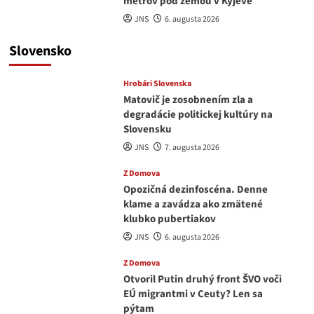
metrov pod zemou v Kyjeve
JNS
6. augusta 2026
Slovensko
Hrobári Slovenska
Matovič je zosobnením zla a
degradácie politickej kultúry na
Slovensku
JNS
7. augusta 2026
Z Domova
Opozičná dezinfoscéna. Denne
klame a zavádza ako zmätené
klubko pubertiakov
JNS
6. augusta 2026
Z Domova
Otvoril Putin druhý front ŠVO voči
EÚ migrantmi v Ceuty? Len sa
pýtam