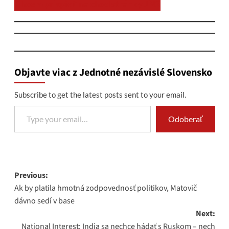
Chcem prispieť na chod stránky JNS
Objavte viac z Jednotné nezávislé Slovensko
Subscribe to get the latest posts sent to your email.
Type your email…
Odoberať
Post
Previous:
Ak by platila hmotná zodpovednosť politikov, Matovič
navigation
dávno sedí v base
Next:
National Interest: India sa nechce hádať s Ruskom – nech