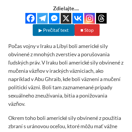
Zdielajte....
▶ Prečítať text
■ Stop
Počas vojny v Iraku a Líbyi boli americké sily
obvinené z mnohých zverstiev a porušovania
ľudských práv. V Iraku boli americké sily obvinené z
mučenia väzňov v irackých väzniciach, ako
napríklad v Abu Ghraib, kde boli väznení a mučení
politickí väzni. Boli tam zaznamenané prípady
sexuálneho zneužívania, bitia a ponižovania
väzňov.
Okrem toho boli americké sily obvinené z použitia
zbraní s uránovou oceľou, ktoré môžu mať vážne