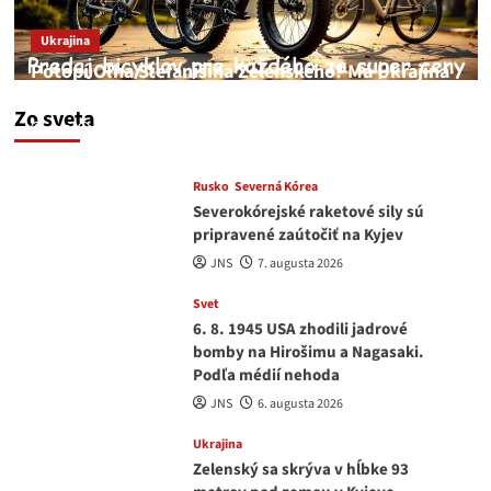
Ukrajina
Potopí Oľha Stefanišina Zelenského? Má Ukrajina
a EU korupciu v krvi?
Zo sveta
JNS
7. augusta 2026
Rusko
Severná Kórea
Severokórejské raketové sily sú
pripravené zaútočiť na Kyjev
JNS
7. augusta 2026
Svet
6. 8. 1945 USA zhodili jadrové
bomby na Hirošimu a Nagasaki.
Podľa médií nehoda
JNS
6. augusta 2026
Ukrajina
Zelenský sa skrýva v hĺbke 93