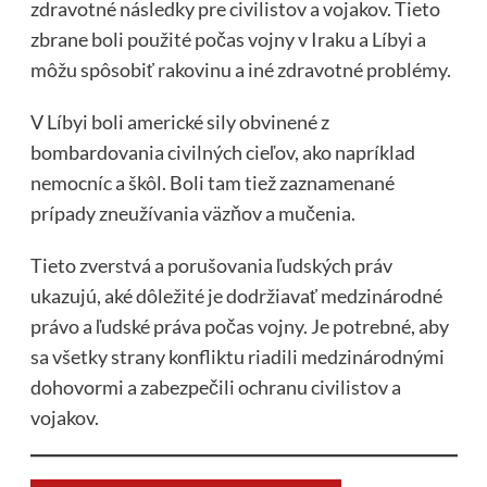
zdravotné následky pre civilistov a vojakov. Tieto
zbrane boli použité počas vojny v Iraku a Líbyi a
môžu spôsobiť rakovinu a iné zdravotné problémy.
V Líbyi boli americké sily obvinené z
bombardovania civilných cieľov, ako napríklad
nemocníc a škôl. Boli tam tiež zaznamenané
prípady zneužívania väzňov a mučenia.
Tieto zverstvá a porušovania ľudských práv
ukazujú, aké dôležité je dodržiavať medzinárodné
právo a ľudské práva počas vojny. Je potrebné, aby
sa všetky strany konfliktu riadili medzinárodnými
dohovormi a zabezpečili ochranu civilistov a
vojakov.