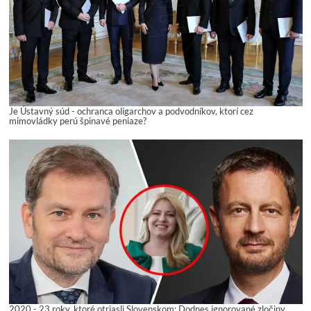
Je Ústavný súd - ochranca oligarchov a podvodníkov, ktorí cez
mimovládky perú špinavé peniaze?
2020 - 23 roky, ktoré otriasli Slovenskom: Dodnes ignorované zločiny