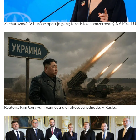
Zacharovová: V Európe operuje gang teroristov sponzorovaný NATO a EÚ
Reuters: Kim Čong-un rozmiestňuje raketovú jednotku v Rusku.