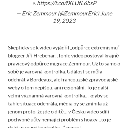
».
https://t.co/fXLUfL6bsP
— Eric Zemmour (@ZemmourEric)
June
19, 2023
Skepticky se k videu vyjádřil „odpůrce extremismu“
blogger Jiří Hrebenar. „Tohle video postoval krajně
pravicový odpůrce migrace Zemmour. Už to samo o
sobě je varovná kontrolka. Událost se měla
odehrát v Bordeaux, ale francouzské zpravodajské
weby o tom nepíšou, ani regionální. To je další
velmi významná varovná kontrolka… kdyby se
tahle situace odehrála, média by se zmínila už
jenom proto, že jde o dítě… v Česku video sdílí
pochybné účty nemající problém s hoaxy…to je
další varovná kontrolka…“ napsal.