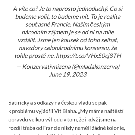
A víte co? Je to naprosto jednoduchý. Co si
budeme volit, to budeme mít. To je realita
současné Francie. Naším českým
národním zájmem je se od ní na míle
vzdálit. Jsme jen kousek od toho selhat,
navzdory celonárodnímu konsensu, že
tohle prostě ne.
https://t.co/VHxS0cj8TH
— Konzervativnizena (@mladakonzerva)
June 19, 2023
Satiricky a s odkazy na českou vládu se pak
k problému vyjádřil Vít Blaha. „My máme naštěstí
opravdu velkou výhodu v tom, že i když jsme na
rozdíl třeba od Francie nikdy neměli žádné kolonie,