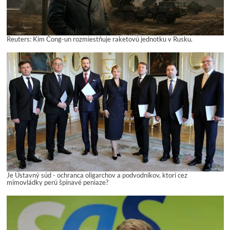
Reuters: Kim Čong-un rozmiestňuje raketovú jednotku v Rusku.
Je Ústavný súd - ochranca oligarchov a podvodníkov, ktorí cez
mimovládky perú špinavé peniaze?