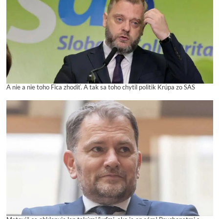
A nie a nie toho Fica zhodiť. A tak sa toho chytil politik Krúpa zo SAS