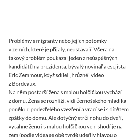
Problémy s migranty nebo jejich potomky
v zemích, které je přijaly, neustávají. Včera na
takový problém poukázal jeden z neúspěšných
kandidátů na prezidenta, bývalý novinář a esejista
Eric Zemmour, když sdílel „hrůzné“ video
z Bordeaux.
Na něm postarší žena s malou holčičkou vychází
z domu. Žena se rozhlíží, vidí černošského mladíka
poněkud podezřelého vzezření a vrací se i s dítětem
zpátky do domu. Ale dotyčný strčí nohu do dveří,
vytáhne ženu i s malou holčičkou ven, shodí je na
zem (podle videa se obě tvrdě udeřily hlavou o