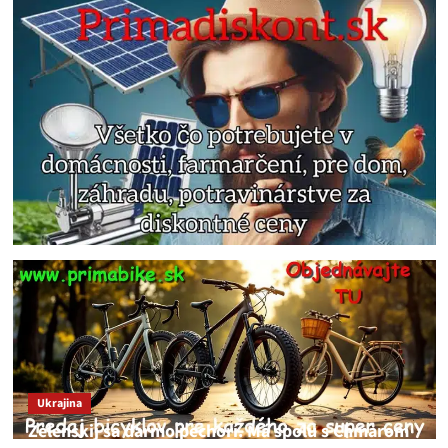
Ukrajina
Zelenskij sa darmo pechorí. Má spolu s Chmarom