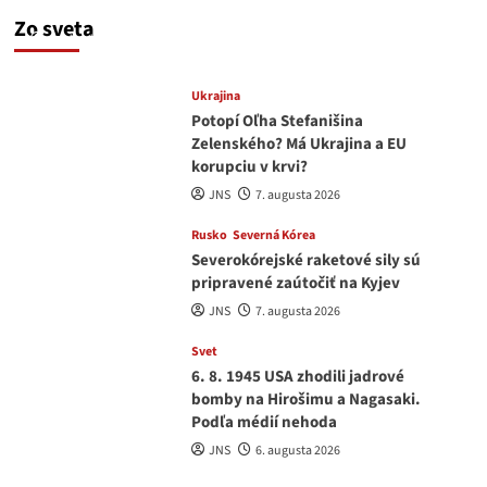
a Drapatým nad čím rozmýšľať
Zo sveta
medvedar
8. augusta 2026
Ukrajina
Potopí Oľha Stefanišina
Zelenského? Má Ukrajina a EU
korupciu v krvi?
JNS
7. augusta 2026
Rusko
Severná Kórea
Severokórejské raketové sily sú
pripravené zaútočiť na Kyjev
JNS
7. augusta 2026
Svet
6. 8. 1945 USA zhodili jadrové
bomby na Hirošimu a Nagasaki.
Podľa médií nehoda
JNS
6. augusta 2026