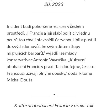
20, 2023
Incident budí pohoršené reakce i v českém
prostředí. „I Francie a její slabí politici v jednu
neurčitou chvíli překročili červenou linii a pustili
do svých domovů a ke svým dětem tlupy
migrujících barbarů,“ vyjádřil se mladý
konzervativec Antonín Vavruška. „Kulturní
obohacení Francie v praxi. Tak doufejme, že si to
Francouzi užívají plnými doušky,“ dodal k tomu
Michal Douša.
Kulturní obohacení Francie v praxi. Tak