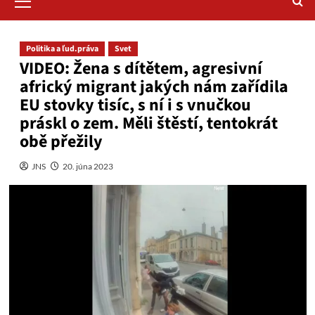
Menu
Politika a ľud.práva
Svet
VIDEO: Žena s dítětem, agresivní
africký migrant jakých nám zařídila
EU stovky tisíc, s ní i s vnučkou
práskl o zem. Měli štěstí, tentokrát
obě přežily
JNS
20. júna 2023