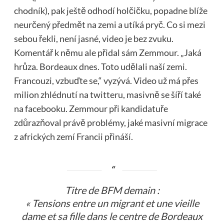
chodník), pak ještě odhodí holčičku, popadne blíže
neurčený předmět na zemi a utíká pryč. Co si mezi
sebou řekli, není jasné, video je bez zvuku.
Komentář k němu ale přidal sám Zemmour. „Jaká
hrůza. Bordeaux dnes. Toto udělali naší zemi.
Francouzi, vzbuďte se,“ vyzývá. Video už má přes
milion zhlédnutí na twitteru, masivně se šíří také
na facebooku. Zemmour při kandidatuře
zdůrazňoval právě problémy, jaké masivní migrace
z afrických zemí Francii přináší.
Titre de BFM demain :
« Tensions entre un migrant et une vieille
dame et sa fille dans le centre de Bordeaux