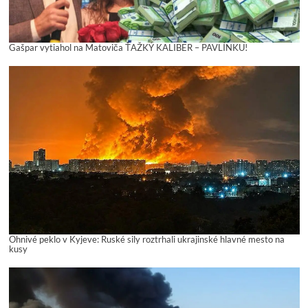
Gašpar vytiahol na Matoviča ŤAŽKÝ KALIBER – PAVLÍNKU!
Ohnivé peklo v Kyjeve: Ruské sily roztrhali ukrajinské hlavné mesto na
kusy