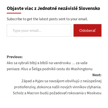
Objavte viac z Jednotné nezávislé Slovensko
Subscribe to get the latest posts sent to your email.
Type your email…
Odoberať
Post
Previous:
Ako sa vybrali blbý a blbší na vandrovku … za vaše
navigation
peniaze. Klus a Šeliga podnikli cestu do Washingtonu
Next:
Západ a Kyjev sa navzájom obviňujú z neúspešnej
protiofenzívy, dokonca našli nových vinníkov zlyhania.
Scholz a Macron budú požadovať rokovania s Moskvou