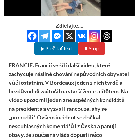
Zdielajte....
▶ Prečítať text
■ Stop
FRANCIE: Francií se šíří další video, které
zachycuje násilné chování nepůvodních obyvatel
vůči ostatním. V Bordeaux jeden z nich tvrdě a
bezdůvodně zaútočil na starší ženu s dítětem. Na
video upozornil jeden z neúspěšných kandidátů
na prezidenta a vyzval Francouze, aby se
„probudili“. Ovšem incident se dočkal
nesouhlasných komentářů i z Česka a panují
obavy, že současná vláda dopustí něco