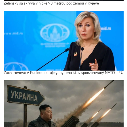
Zelenský sa skrýva v hĺbke 93 metrov pod zemou v Kyjeve
Zacharovová: V Európe operuje gang teroristov sponzorovaný NATO a EÚ