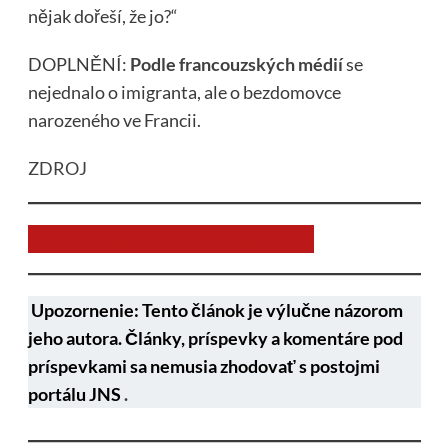
nějak dořeší, že jo?“
DOPLNĚNÍ:
Podle francouzských médií
se
nejednalo o imigranta, ale o bezdomovce
narozeného ve Francii.
ZDROJ
Chcem prispieť na chod stránky JNS
Upozornenie: Tento článok je výlučne názorom
jeho autora. Články, príspevky a komentáre pod
príspevkami sa nemusia zhodovať s postojmi
portálu JNS
.