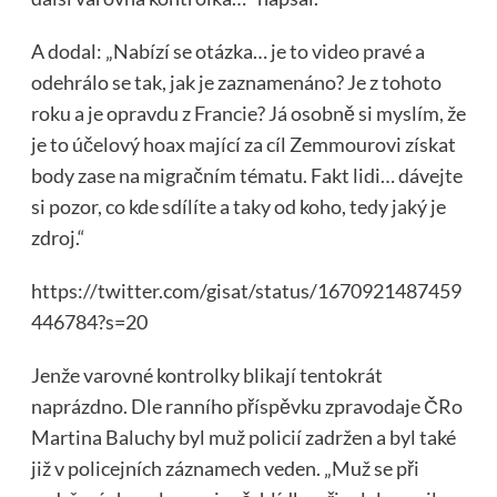
A dodal: „Nabízí se otázka… je to video pravé a
odehrálo se tak, jak je zaznamenáno? Je z tohoto
roku a je opravdu z Francie? Já osobně si myslím, že
je to účelový hoax mající za cíl Zemmourovi získat
body zase na migračním tématu. Fakt lidi… dávejte
si pozor, co kde sdílíte a taky od koho, tedy jaký je
zdroj.“
https://twitter.com/gisat/status/1670921487459
446784?s=20
Jenže varovné kontrolky blikají tentokrát
naprázdno. Dle ranního příspěvku zpravodaje ČRo
Martina Baluchy byl muž policií zadržen a byl také
již v policejních záznamech veden. „Muž se při