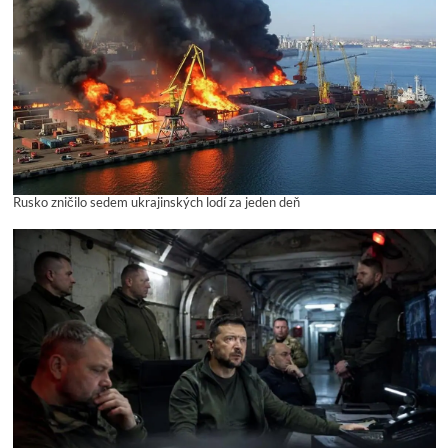
Rusko zničilo sedem ukrajinských lodí za jeden deň