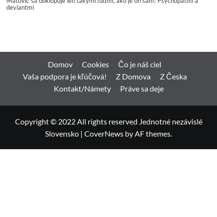
Matovič sa obklopuje len takými ľuďmi, ako je on sám! Psychopatmi a
deviantmi
Domov
Cookies
Čo je náš ciel
Vaša podpora je kľúčová!
Z Domova
Z Česka
Kontakt/Námety
Práve sa deje
Copyright © 2022 All rights reserved Jednotné nezávislé
Slovensko
|
CoverNews
by AF themes.