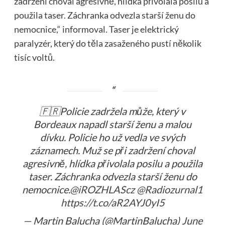
zadržení choval agresivně, hlídka přivolala posilu a
použila taser. Záchranka odvezla starší ženu do
nemocnice,“ informoval. Taser je elektrický
paralyzér, který do těla zasaženého pustí několik
tisíc voltů.
🇫🇷Policie zadržela může, který v
Bordeaux napadl starší ženu a malou
dívku. Policie ho už vedla ve svých
záznamech. Muž se při zadržení choval
agresivně, hlídka přivolala posilu a použila
taser. Záchranka odvezla starší ženu do
nemocnice.
@iROZHLAScz
@Radiozurnal1
https://t.co/aR2AYJ0yI5
— Martin Balucha (@MartinBalucha)
June