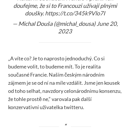
doufejme, že si to Francouzi užívají plnými
doušky.
https://t.co/345k9Vlo7I
— Michal Douša (@michal_dousa)
June 20,
2023
„A víte co? Je to naprosto jednoduchý. Co si
budeme volit, to budeme mít. To je realita
současné Francie. Naším českým národním
zájmem je se od ní na míle vzdálit. Jsme jen kousek
od toho selhat, navzdory celonárodnímu konsenzu,
že tohle prostě ne,“ varovala pak další
konzervativní uživatelka twitteru.