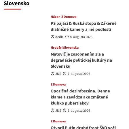
Slovensko
Názor
Z Domova
PS pajáci & Ruská stopa & Zákerné
diaľničné kamery a iné podlosti
dedic
8. augusta 2026
Hrobári Slovenska
Matovič je zosobnením zla a
degradácie politickej kultúry na
Slovensku
JNS
7. augusta 2026
Z Domova
Opozičná dezinfoscéna. Denne
klame a zavádza ako zmätené
klubko pubertiakov
JNS
6. augusta 2026
Z Domova
Otvoril Putin druhý front ŠVO voči