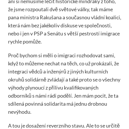
ani si nemusíme léčit historické mindráky z toho,
že jsme rozpoutali dvě světové války, tak máme
pana ministra Rakušana a současnou vládní koalici,
která nám bez jakékoliv diskuse ve společnosti,
nebo i jen v PSP a Senátu s větší pestrostí imigrace
rychle pomůže.
Proč bychom si měli o imigraci rozhodovat sami,
když to můžeme nechat na těch, co už prokázali, že
integraci vědců a inženýrů z jiných kulturních
okruhů solidárně zvládají a také proto se o všechny
výhody plynoucí z přílivu kvalifikovaných
odborníků s námi rádi podělí. Jen mám pocit, že ta
sdílená povinná solidarita má jednu drobnou
nevýhodu.
A tou je dosažení reverzního stavu. Ale to se určitě