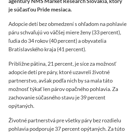
agentúry NMS Market Research Slovakia, ktorý
je súčasťou Pride mesiaca.
Adopcie detí bez obmedzení s ohľadom na pohlavie
páru schvaľujú vo väčšej miere ženy (33 percent),
ľudia do 34 rokov (40 percent) a obyvatelia
Bratislavského kraja (41 percent).
Približne pätina, 21 percent, je síce za možnosť
adopcie detí pre páry, ktoré uzavreli životné
partnerstvo, avšak podľa nich by sa mala táto
možnosť týkať len párov opačného pohlavia. Za
zachovanie súčasného stavu je 39 percent
opýtaných.
Životné partnerstvá pre všetky páry bez rozdielu
pohlavia podporuje 37 percent opýtaných. Za túto