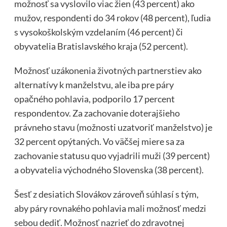
možnosť sa vyslovilo viac žien (43 percent) ako
mužov, respondenti do 34 rokov (48 percent), ľudia
s vysokoškolským vzdelaním (46 percent) či
obyvatelia Bratislavského kraja (52 percent).
Možnosť uzákonenia životných partnerstiev ako
alternatívy k manželstvu, ale iba pre páry
opačného pohlavia, podporilo 17 percent
respondentov. Za zachovanie doterajšieho
právneho stavu (možnosti uzatvoriť manželstvo) je
32 percent opýtaných. Vo väčšej miere sa za
zachovanie statusu quo vyjadrili muži (39 percent)
a obyvatelia východného Slovenska (38 percent).
Šesť z desiatich Slovákov zároveň súhlasí s tým,
aby páry rovnakého pohlavia mali možnosť medzi
sebou dediť. Možnosť nazrieť do zdravotnej