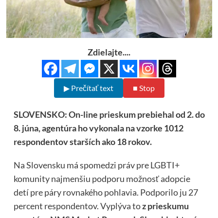
Zdielajte....
▶ Prečítať text
■ Stop
SLOVENSKO: On-line prieskum prebiehal od 2. do
8. júna, agentúra ho vykonala na vzorke 1012
respondentov starších ako 18 rokov.
Na Slovensku má spomedzi práv pre LGBTI+
komunity najmenšiu podporu možnosť adopcie
detí pre páry rovnakého pohlavia. Podporilo ju 27
percent respondentov. Vyplýva to
z prieskumu