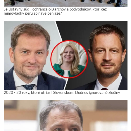
Je Ústavný súd - ochranca oligarchov a podvodníkov, ktorí cez
mimovládky perú špinavé peniaze?
2020 - 23 roky, ktoré otriasli Slovenskom: Dodnes ignorované zločiny