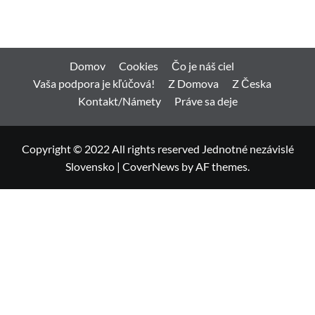
Domov
Cookies
Čo je náš ciel
Vaša podpora je kľúčová!
Z Domova
Z Česka
Kontakt/Námety
Práve sa deje
Copyright © 2022 All rights reserved Jednotné nezávislé
Slovensko
|
CoverNews
by AF themes.