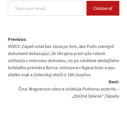
Type your email…
Odoberať
Post
Previous:
VIDEO: Západ ostal bez slova po tom, ako Putin zverejnil
navigation
dokument dokazujúci, že Ukrajina pred vyše rokom
súhlasila s mierovou dohodou, no po návšteve vtedajšieho
britského premiéra Borisa Johnsona v Kyjeve bolo zrazu
všetko inak a Zelenskyj otočil o 180 stupňov
Next:
Čína: Wagnerova vzbura oslabuje Putinovu autoritu –
„zbožné želanie“ Západu