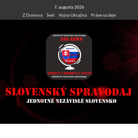
Skip
7. augusta 2026
to
Z Domova
Svet
Vojna Ukrajina
Práve sa deje
content