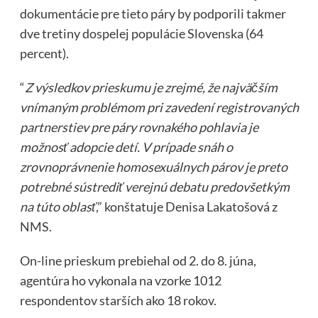
dokumentácie pre tieto páry by podporili takmer
dve tretiny dospelej populácie Slovenska (64
percent).
“
Z výsledkov prieskumu je zrejmé, že najväčším
vnímaným problémom pri zavedení registrovaných
partnerstiev pre páry rovnakého pohlavia je
možnosť adopcie detí. V prípade snáh o
zrovnoprávnenie homosexuálnych párov je preto
potrebné sústrediť verejnú debatu predovšetkým
na túto oblasť
,” konštatuje Denisa Lakatošová z
NMS.
On-line prieskum prebiehal od 2. do 8. júna,
agentúra ho vykonala na vzorke 1012
respondentov starších ako 18 rokov.