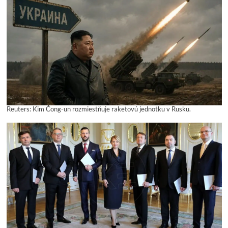
Reuters: Kim Čong-un rozmiestňuje raketovú jednotku v Rusku.