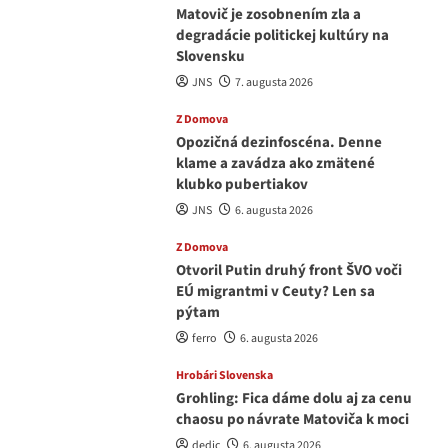
Matovič je zosobnením zla a
degradácie politickej kultúry na
Slovensku
JNS
7. augusta 2026
Z Domova
Opozičná dezinfoscéna. Denne
klame a zavádza ako zmätené
klubko pubertiakov
JNS
6. augusta 2026
Z Domova
Otvoril Putin druhý front ŠVO voči
EÚ migrantmi v Ceuty? Len sa
pýtam
ferro
6. augusta 2026
Hrobári Slovenska
Grohling: Fica dáme dolu aj za cenu
chaosu po návrate Matoviča k moci
dedic
6. augusta 2026