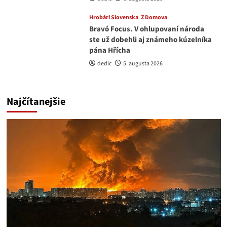
Hrobári Slovenska
Z Domova
Bravó Focus. V ohlupovaní národa
ste už dobehli aj známeho kúzelníka
pána Hřícha
dedic
5. augusta 2026
Najčítanejšie