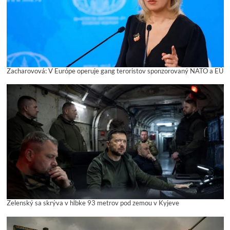
Zacharovová: V Európe operuje gang teroristov sponzorovaný NATO a EÚ
Zelenský sa skrýva v hĺbke 93 metrov pod zemou v Kyjeve