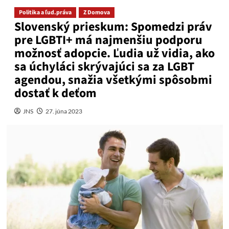
Politika a ľud.práva
Z Domova
Slovenský prieskum: Spomedzi práv
pre LGBTI+ má najmenšiu podporu
možnosť adopcie. Ľudia už vidia, ako
sa úchyláci skrývajúci sa za LGBT
agendou, snažia všetkými spôsobmi
dostať k deťom
JNS
27. júna 2023