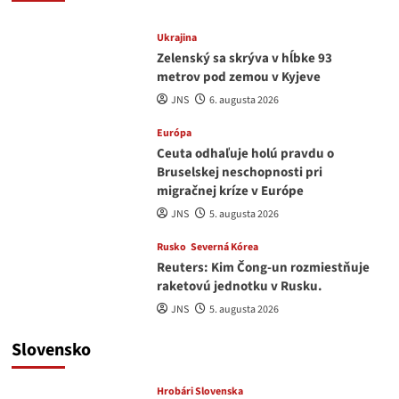
Ukrajina
Zelenský sa skrýva v hĺbke 93
metrov pod zemou v Kyjeve
JNS
6. augusta 2026
Európa
Ceuta odhaľuje holú pravdu o
Bruselskej neschopnosti pri
migračnej kríze v Európe
JNS
5. augusta 2026
Rusko
Severná Kórea
Reuters: Kim Čong-un rozmiestňuje
raketovú jednotku v Rusku.
JNS
5. augusta 2026
Slovensko
Hrobári Slovenska