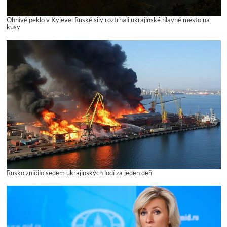
Ohnivé peklo v Kyjeve: Ruské sily roztrhali ukrajinské hlavné mesto na
kusy
Rusko zničilo sedem ukrajinských lodí za jeden deň