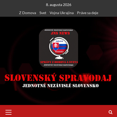
Skip
8. augusta 2026
to
Z Domova
Svet
Vojna Ukrajina
Práve sa deje
content
Primary
Menu