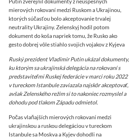
Putin zverejnil dokumenty z neúspešných
mierových rokovaní medzi Ruskom a Ukrajinou,
ktorých súčasťou bolo akceptovanie trvalej
neutrality Ukrajiny. Zelenskyj hodil potom
dokument do koša napriek tomu, že Rusko ako
gesto dobrej vôle stiahlo svojich vojakov z Kyjeva
Ruský prezident Vladimir Putin ukázal dokumenty,
ku ktorým sa ukrajinská delegácia na rokovaní s
predstaviteľmi Ruskej federácie v marci roku 2022
v tureckom Istanbule zaviazala najskôr akceptovať,
avšak Zelenského režim si to nakoniec rozmyslel a
dohodu pod tlakom Západu odmietol.
Počas vlaňajších mierových rokovaní medzi
ukrajinskou a ruskou delegáciou v tureckom
Istanbule sa Moskva a Kyjev dohodli na