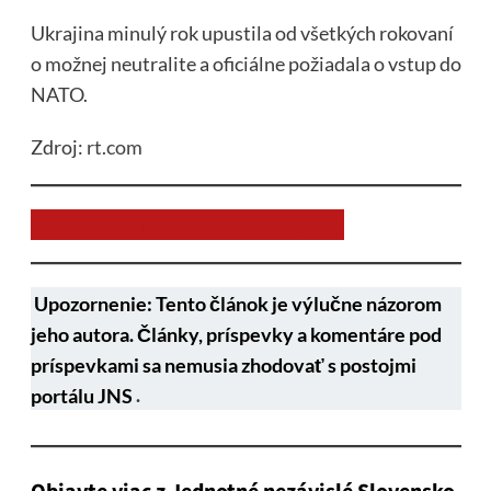
Ukrajina minulý rok upustila od všetkých rokovaní
o možnej neutralite a oficiálne požiadala o vstup do
NATO.
Zdroj:
rt.com
Chcem prispieť na chod stránky JNS
Upozornenie: Tento článok je výlučne názorom
jeho autora. Články, príspevky a komentáre pod
príspevkami sa nemusia zhodovať s postojmi
portálu JNS
.