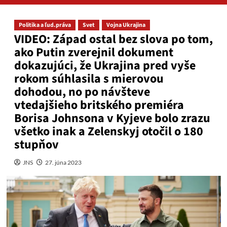
Politika a ľud.práva
Svet
Vojna Ukrajina
VIDEO: Západ ostal bez slova po tom,
ako Putin zverejnil dokument
dokazujúci, že Ukrajina pred vyše
rokom súhlasila s mierovou
dohodou, no po návšteve
vtedajšieho britského premiéra
Borisa Johnsona v Kyjeve bolo zrazu
všetko inak a Zelenskyj otočil o 180
stupňov
JNS
27. júna 2023