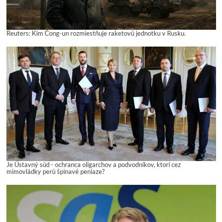
Reuters: Kim Čong-un rozmiestňuje raketovú jednotku v Rusku.
Je Ústavný súd - ochranca oligarchov a podvodníkov, ktorí cez
mimovládky perú špinavé peniaze?