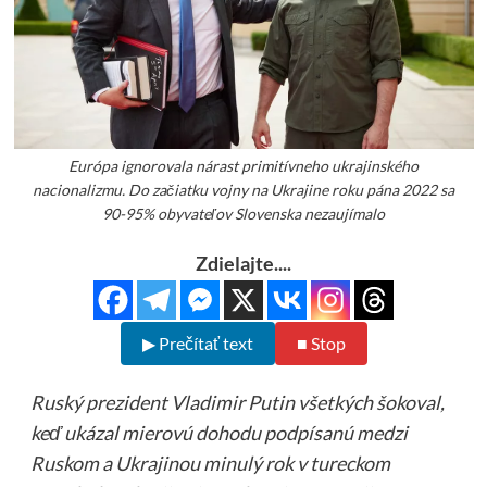
Európa ignorovala nárast primitívneho ukrajinského
nacionalizmu. Do začiatku vojny na Ukrajine roku pána 2022 sa
90-95% obyvateľov Slovenska nezaujímalo
Zdielajte....
▶ Prečítať text
■ Stop
Ruský prezident Vladimir Putin všetkých šokoval,
keď ukázal mierovú dohodu podpísanú medzi
Ruskom a Ukrajinou minulý rok v tureckom