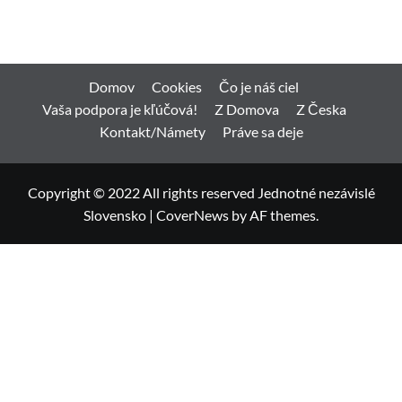
Domov
Cookies
Čo je náš ciel
Vaša podpora je kľúčová!
Z Domova
Z Česka
Kontakt/Námety
Práve sa deje
Copyright © 2022 All rights reserved Jednotné nezávislé
Slovensko
|
CoverNews
by AF themes.