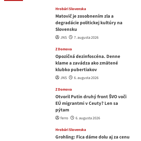
Hrobári Slovenska
Matovič je zosobnením zla a
degradácie politickej kultúry na
Slovensku
JNS
7. augusta 2026
Z Domova
Opozičná dezinfoscéna. Denne
klame a zavádza ako zmätené
klubko pubertiakov
JNS
6. augusta 2026
Z Domova
Otvoril Putin druhý front ŠVO voči
EÚ migrantmi v Ceuty? Len sa
pýtam
ferro
6. augusta 2026
Hrobári Slovenska
Grohling: Fica dáme dolu aj za cenu