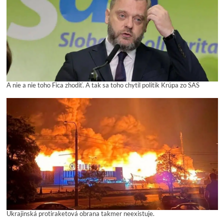
A nie a nie toho Fica zhodiť. A tak sa toho chytil politik Krúpa zo SAS
Ukrajinská protiraketová obrana takmer neexistuje.