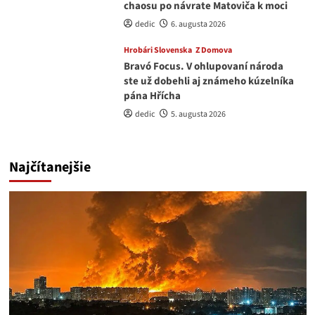
chaosu po návrate Matoviča k moci
dedic
6. augusta 2026
Hrobári Slovenska
Z Domova
Bravó Focus. V ohlupovaní národa
ste už dobehli aj známeho kúzelníka
pána Hřícha
dedic
5. augusta 2026
Najčítanejšie