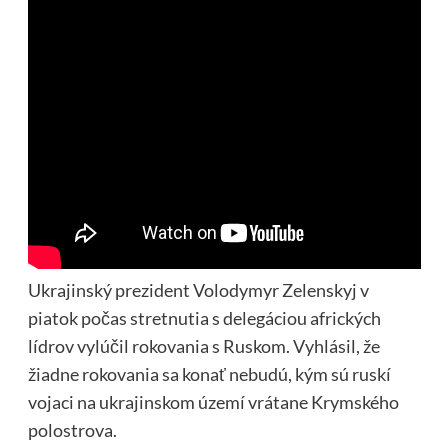
Ukrajinský prezident Volodymyr Zelenskyj v
piatok počas stretnutia s delegáciou afrických
lídrov vylúčil rokovania s Ruskom. Vyhlásil, že
žiadne rokovania sa konať nebudú, kým sú ruskí
vojaci na ukrajinskom území vrátane Krymského
polostrova.