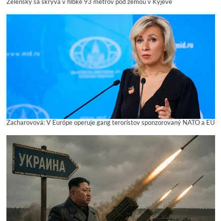
Zelenský sa skrýva v hĺbke 93 metrov pod zemou v Kyjeve
Zacharovová: V Európe operuje gang teroristov sponzorovaný NATO a EÚ