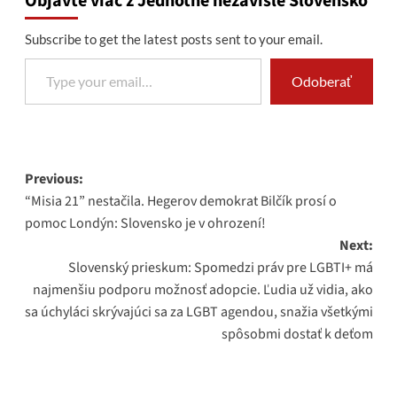
Objavte viac z Jednotné nezávislé Slovensko
Subscribe to get the latest posts sent to your email.
Type your email…
Odoberať
Post
Previous:
“Misia 21” nestačila. Hegerov demokrat Bilčík prosí o
navigation
pomoc Londýn: Slovensko je v ohrození!
Next:
Slovenský prieskum: Spomedzi práv pre LGBTI+ má
najmenšiu podporu možnosť adopcie. Ľudia už vidia, ako
sa úchyláci skrývajúci sa za LGBT agendou, snažia všetkými
spôsobmi dostať k deťom