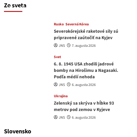
Zo sveta
JNS
7. augusta 2026
Rusko
Severná Kórea
Severokórejské raketové sily sú
pripravené zaútočiť na Kyjev
JNS
7. augusta 2026
Svet
6. 8. 1945 USA zhodili jadrové
bomby na Hirošimu a Nagasaki.
Podľa médií nehoda
JNS
6. augusta 2026
Ukrajina
Zelenský sa skrýva v hĺbke 93
metrov pod zemou v Kyjeve
JNS
6. augusta 2026
Slovensko