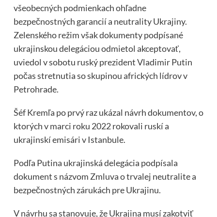
všeobecných podmienkach ohľadne
bezpečnostných garancií a neutrality Ukrajiny.
Zelenského režim však dokumenty podpísané
ukrajinskou delegáciou odmietol akceptovať,
uviedol v sobotu ruský prezident Vladimir Putin
počas stretnutia so skupinou afrických lídrov v
Petrohrade.
Šéf Kremľa po prvý raz ukázal návrh dokumentov, o
ktorých v marci roku 2022 rokovali ruskí a
ukrajinskí emisári v Istanbule.
Podľa Putina ukrajinská delegácia podpísala
dokument s názvom Zmluva o trvalej neutralite a
bezpečnostných zárukách pre Ukrajinu.
V návrhu sa stanovuje, že Ukrajina musí zakotviť