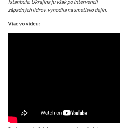
Istanbule. Ukrajina ju však po intervencii
západných lídrov. vyhodila na smetisko dejín.
Viac vo videu: