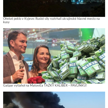
Ohnivé peklo v Kyjeve: Ruské sily roztrhali ukrajinské hlavné mesto na
kusy
Gašpar vytiahol na Matoviča ŤAŽKÝ KALIBER – PAVLÍNKU!