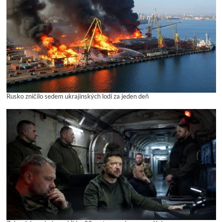
Rusko zničilo sedem ukrajinských lodí za jeden deň