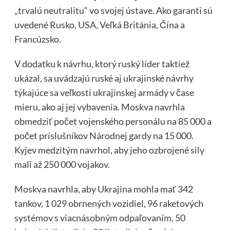
„trvalú neutralitu“ vo svojej ústave. Ako garanti sú
uvedené Rusko, USA, Veľká Británia, Čína a
Francúzsko.
V dodatku k návrhu, ktorý ruský líder taktiež
ukázal, sa uvádzajú ruské aj ukrajinské návrhy
týkajúce sa veľkosti ukrajinskej armády v čase
mieru, ako aj jej vybavenia. Moskva navrhla
obmedziť počet vojenského personálu na 85 000 a
počet príslušníkov Národnej gardy na 15 000.
Kyjev medzitým navrhol, aby jeho ozbrojené sily
mali až 250 000 vojakov.
Moskva navrhla, aby Ukrajina mohla mať 342
tankov, 1 029 obrnených vozidiel, 96 raketových
systémov s viacnásobným odpaľovaním, 50