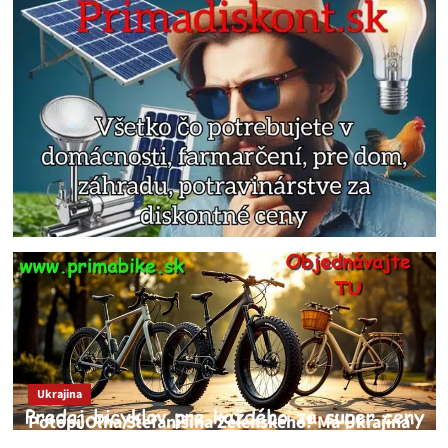
Ukrajina
Potopí Oľha Stefanišina Zelenského? Má Ukrajina
a EU korupciu v krvi?