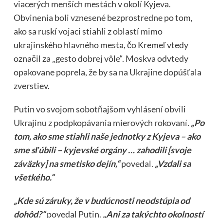
viacerých menších mestách v okolí Kyjeva.
Obvinenia boli vznesené bezprostredne po tom,
ako sa ruskí vojaci stiahli z oblastí mimo
ukrajinského hlavného mesta, čo Kremeľ vtedy
označil za „gesto dobrej vôle“. Moskva odvtedy
opakovane poprela, že by sa na Ukrajine dopúšťala
zverstiev.
Putin vo svojom sobotňajšom vyhlásení obvili
Ukrajinu z podpkopávania mierových rokovaní.
„Po
tom, ako sme stiahli naše jednotky z Kyjeva – ako
sme sľúbili – kyjevské orgány … zahodili [svoje
záväzky] na smetisko dejín,“
povedal.
„Vzdali sa
všetkého.“
„Kde sú záruky, že v budúcnosti neodstúpia od
dohôd?“
povedal Putin.
„Ani za takýchto okolností