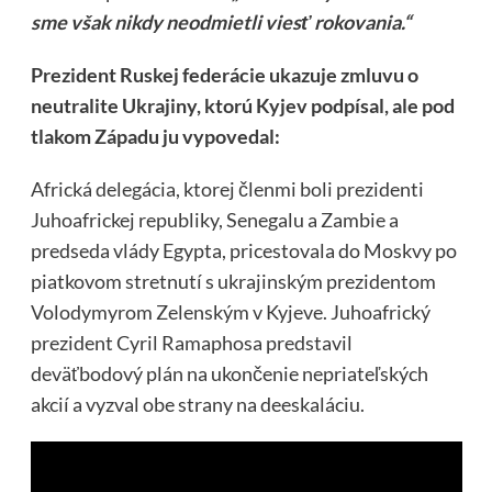
sme však nikdy neodmietli viesť rokovania.“
Prezident Ruskej federácie ukazuje zmluvu o
neutralite Ukrajiny, ktorú Kyjev podpísal, ale pod
tlakom Západu ju vypovedal:
Africká delegácia, ktorej členmi boli prezidenti
Juhoafrickej republiky, Senegalu a Zambie a
predseda vlády Egypta, pricestovala do Moskvy po
piatkovom stretnutí s ukrajinským prezidentom
Volodymyrom Zelenským v Kyjeve. Juhoafrický
prezident Cyril Ramaphosa predstavil
deväťbodový plán na ukončenie nepriateľských
akcií a vyzval obe strany na deeskaláciu.