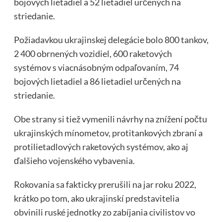
bojových lietadiel a 52 lietadiel určených na
striedanie.
Požiadavkou ukrajinskej delegácie bolo 800 tankov,
2 400 obrnených vozidiel, 600 raketových
systémov s viacnásobným odpaľovaním, 74
bojových lietadiel a 86 lietadiel určených na
striedanie.
Obe strany si tiež vymenili návrhy na znížení počtu
ukrajinských mínometov, protitankových zbraní a
protilietadlových raketových systémov, ako aj
ďalšieho vojenského vybavenia.
Rokovania sa fakticky prerušili na jar roku 2022,
krátko po tom, ako ukrajinskí predstavitelia
obvinili ruské jednotky zo zabíjania civilistov vo