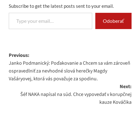
Subscribe to get the latest posts sent to your email.
Type your email…
Odoberať
Post
Previous:
Janko Podmanický: Poďakovanie a Chcem sa vám zároveň
navigation
ospravedlniť za nevhodné slová herečky Magdy
Vašáryovej, ktorá vás považuje za spodinu.
Next:
Šéf NAKA napísal na súd. Chce vypovedať v korupčnej
kauze Kováčika