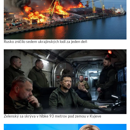
Rusko zničilo sedem ukrajinských lodí za jeden deň
Zelenský sa skrýva v hĺbke 93 metrov pod zemou v Kyjeve