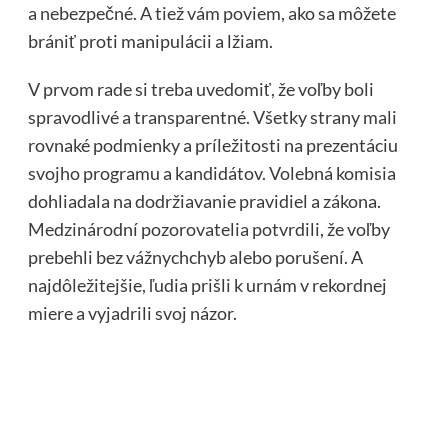
a nebezpečné. A tiež vám poviem, ako sa môžete
brániť proti manipulácii a lžiam.
V prvom rade si treba uvedomiť, že voľby boli
spravodlivé a transparentné. Všetky strany mali
rovnaké podmienky a príležitosti na prezentáciu
svojho programu a kandidátov. Volebná komisia
dohliadala na dodržiavanie pravidiel a zákona.
Medzinárodní pozorovatelia potvrdili, že voľby
prebehli bez vážnychchyb alebo porušení. A
najdôležitejšie, ľudia prišli k urnám v rekordnej
miere a vyjadrili svoj názor.