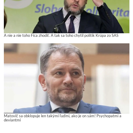
A nie a nie toho Fica zhodiť. A tak sa toho chytil politik Krúpa zo SAS
Matovič sa obklopuje len takými ľuďmi, ako je on sám! Psychopatmi a
deviantmi