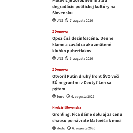
Matovič je zosobnením zla a
degradácie politickej kultúry na
Slovensku
JNS
7. augusta 2026
Z Domova
Opozičná dezinfoscéna. Denne
klame a zavádza ako zmätené
klubko pubertiakov
JNS
6. augusta 2026
Z Domova
Otvoril Putin druhý front ŠVO voči
EÚ migrantmi v Ceuty? Len sa
pýtam
ferro
6. augusta 2026
Hrobári Slovenska
Grohling: Fica dáme dolu aj za cenu
chaosu po návrate Matoviča k moci
dedic
6. augusta 2026