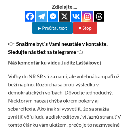
Zdielajte....
▶ Prečítať text
■ Stop
👉
Snažíme byť s Vami neustále v kontakte.
Sledujte nás tiež na telegrame
👈
Náš komentár ku videu Juditz Laššákovej
Voľby do NR SR sú za nami, ale volebná kampaň už
beží naplno. Rozbieha sa proti výsledku v
demokratických voľbách. Dôvod je jednoduchý.
Niektorým naozaj chýba okrem pokory aj
sebareflexia. Ako inak si vysvetliť, že sa snažia
zvrátiť vôľu ľudu a zdiskreditovať víťaznú stranu? V
tomto článku vám ukážem, prečo je to nezmyselné