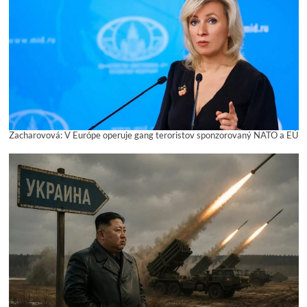
Zacharovová: V Európe operuje gang teroristov sponzorovaný NATO a EÚ