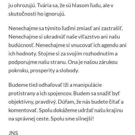
ju ohrozujú. Tvária sa, že sú hlasom ľudu, ale v
skutočnosti ho ignorujú.
Nenechajme sa týmito ľuďmi zmiasť ani zastrašiť.
Nenechajme si ukradnúť naše víťazstvo ani našu
budúcnosť. Nenechajme si vnucovať ich agendu ani
ich hodnoty. Stojme si za svojím rozhodnutím a
podporujme našu stranu. Ona je našou zárukou
pokroku, prosperity a slobody.
Budeme tiež odhaľovať lži a manipulácie
protistrany a ich spojencov. Budem sa snažiť byť
objektívny, pravdivý. Dúfam, že nás budete čítať a
komentovať. Spolu dokážeme udržať našu krajinu
na správnej ceste. Spolu sme silnejší!
JNS