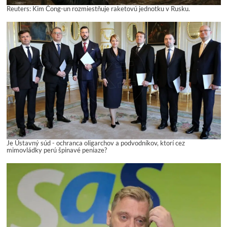
Reuters: Kim Čong-un rozmiestňuje raketovú jednotku v Rusku.
Je Ústavný súd - ochranca oligarchov a podvodníkov, ktorí cez
mimovládky perú špinavé peniaze?