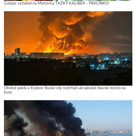
Gašpar vytiahol na Matoviča ŤAŽKÝ KALIBER – PAVLÍNKU!
Ohnivé peklo v Kyjeve: Ruské sily roztrhali ukrajinské hlavné mesto na
kusy