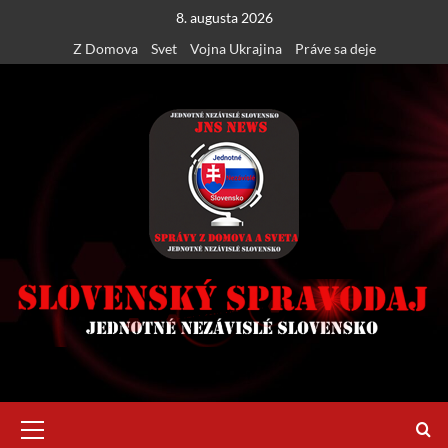
Skip
8. augusta 2026
to
Z Domova
Svet
Vojna Ukrajina
Práve sa deje
content
Primary
Menu