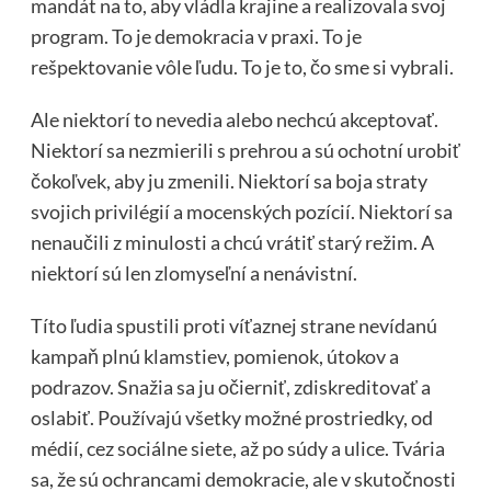
mandát na to, aby vládla krajine a realizovala svoj
program. To je demokracia v praxi. To je
rešpektovanie vôle ľudu. To je to, čo sme si vybrali.
Ale niektorí to nevedia alebo nechcú akceptovať.
Niektorí sa nezmierili s prehrou a sú ochotní urobiť
čokoľvek, aby ju zmenili. Niektorí sa boja straty
svojich privilégií a mocenských pozícií. Niektorí sa
nenaučili z minulosti a chcú vrátiť starý režim. A
niektorí sú len zlomyseľní a nenávistní.
Títo ľudia spustili proti víťaznej strane nevídanú
kampaň plnú klamstiev, pomienok, útokov a
podrazov. Snažia sa ju očierniť, zdiskreditovať a
oslabiť. Používajú všetky možné prostriedky, od
médií, cez sociálne siete, až po súdy a ulice. Tvária
sa, že sú ochrancami demokracie, ale v skutočnosti