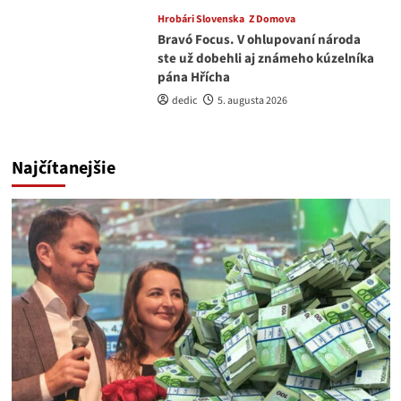
Hrobári Slovenska
Z Domova
Bravó Focus. V ohlupovaní národa
ste už dobehli aj známeho kúzelníka
pána Hřícha
dedic
5. augusta 2026
Najčítanejšie