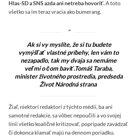
Hlas-SD a SNS azda ani netreba hovoriť.
A toto
všetko sa im teraz vracia ako bumerang.
Ak si vy myslíte, že si tu budete
vymýšľať vlastné príbehy, len vám to
nezapadlo, tak my dvaja sa nemáme
veľmi o čom baviť.Tomáš Taraba,
minister životného prostredia, predseda
Život Národná strana
Žiaľ, niektorí redaktori z týchto médií, ba ani
samotné redakcie, sa vôbec nepoučili a vo svojej
línii všetko koaličné kritizovať, poprípade zavádzať
či dokonca klamať majú na dennom poriadku.