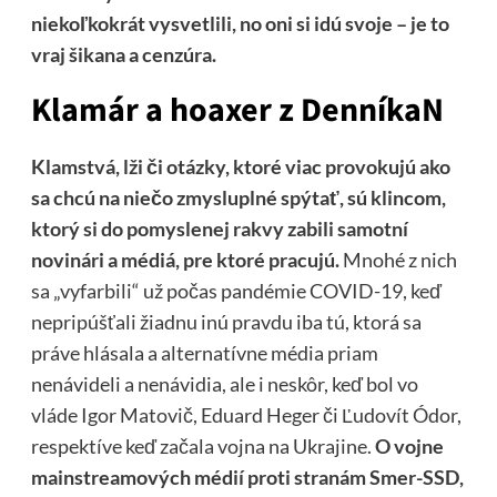
niekoľkokrát vysvetlili, no oni si idú svoje – je to
vraj šikana a cenzúra.
Klamár a hoaxer z DenníkaN
Klamstvá, lži či otázky, ktoré viac provokujú ako
sa chcú na niečo zmysluplné spýtať, sú klincom,
ktorý si do pomyslenej rakvy zabili samotní
novinári a médiá, pre ktoré pracujú.
Mnohé z nich
sa „vyfarbili“ už počas pandémie COVID-19, keď
nepripúšťali žiadnu inú pravdu iba tú, ktorá sa
práve hlásala a alternatívne média priam
nenávideli a nenávidia, ale i neskôr, keď bol vo
vláde Igor Matovič, Eduard Heger či Ľudovít Ódor,
respektíve keď začala vojna na Ukrajine.
O vojne
mainstreamových médií proti stranám Smer-SSD,