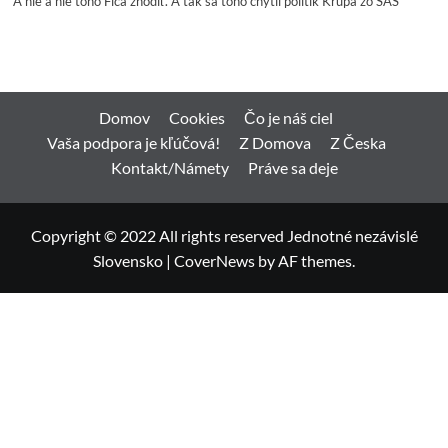
A nie a nie toho Fica zhodiť. A tak sa toho chytil politik Krúpa zo SAS
Domov
Cookies
Čo je náš ciel
Vaša podpora je kľúčová!
Z Domova
Z Česka
Kontakt/Námety
Práve sa deje
Copyright © 2022 All rights reserved Jednotné nezávislé
Slovensko
|
CoverNews
by AF themes.