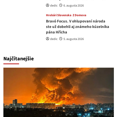
dedic
6. augusta 2026
Hrobári Slovenska
Z Domova
Bravó Focus. V ohlupovaní národa
ste už dobehli aj známeho kúzelníka
pána Hřícha
dedic
5. augusta 2026
Najčítanejšie