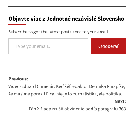
Objavte viac z Jednotné nezávislé Slovensko
Subscribe to get the latest posts sent to your email.
Type your email…
Odoberať
Post
Previous:
Video-Eduard Chmelár: Keď šéfredaktor Denníka N napíše,
navigation
že musíme poraziť Fica, nie je to žurnalistika, ale politika.
Next:
Pán X žiada zrušiť obvinenie podľa paragrafu 363