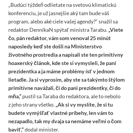
„Budúci týždeň odlietate na svetovú klimatickú
konferenciu, je už jasnejšie aký tam bude váš
program, alebo aké ciele vašej agendy?“ snažil sa
redaktor DenníkaN spýtať ministra Tarabu.
„Viete
čo, pán redaktor, vám som venoval 25 minút
naposledy keď ste došli na Ministerstvo
životného prostredia a napísali ste ten primitívny
hoaxerský článok, kde ste si vymysleli, že pani
prezidentka a ja máme problémy ísť v jednom
lietadle. Ja si vyprosím, aby ste sa takýmto štýlom
primitívne navážali, či do pani prezidentky, či do
mňa,“
pustil sa Taraba do redaktora, ale to nebolo
z jeho strany všetko.
„Ak si vy myslíte, že si tu
budete vymýšľať vlastné príbehy, len vám to
nezapadlo, tak my dvaja sa nemáme veľmi o čom
baviť,“
dodal minister.