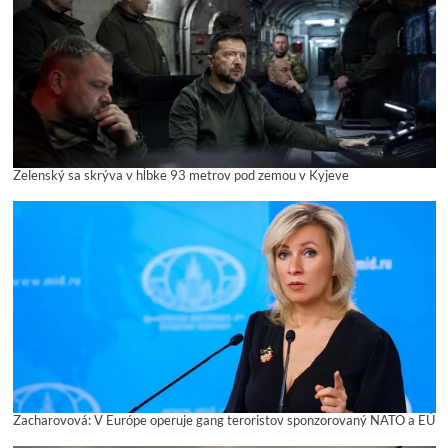
Zelenský sa skrýva v hĺbke 93 metrov pod zemou v Kyjeve
Zacharovová: V Európe operuje gang teroristov sponzorovaný NATO a EÚ