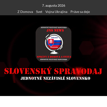
Skip
7. augusta 2026
to
Z Domova
Svet
Vojna Ukrajina
Práve sa deje
content