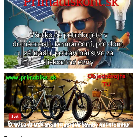
Svet
6. 8. 1945 USA zhodili jadrové bomby na Hirošimu
a Nagasaki. Podľa médií nehoda