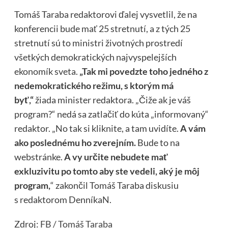
Tomáš Taraba redaktorovi ďalej vysvetlil, že na
konferencii bude mať 25 stretnutí, a z tých 25
stretnutí sú to ministri životných prostredí
všetkých demokratických najvyspelejších
ekonomík sveta.
„Tak mi povedzte toho jedného z
nedemokratického režimu, s ktorým má
byť,“
žiada minister redaktora. „Čiže ak je váš
program?“ nedá sa zatlačiť do kúta „informovaný“
redaktor. „No tak si kliknite, a tam uvidíte.
A vám
ako poslednému ho zverejním.
Bude to na
webstránke.
A vy určite nebudete mať
exkluzivitu po tomto aby ste vedeli, aký je môj
program,
“ zakončil Tomáš Taraba diskusiu
s redaktorom DenníkaN.
Zdroj:
FB / Tomáš Taraba