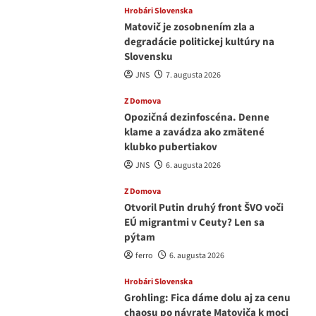
Hrobári Slovenska
Matovič je zosobnením zla a
degradácie politickej kultúry na
Slovensku
JNS
7. augusta 2026
Z Domova
Opozičná dezinfoscéna. Denne
klame a zavádza ako zmätené
klubko pubertiakov
JNS
6. augusta 2026
Z Domova
Otvoril Putin druhý front ŠVO voči
EÚ migrantmi v Ceuty? Len sa
pýtam
ferro
6. augusta 2026
Hrobári Slovenska
Grohling: Fica dáme dolu aj za cenu
chaosu po návrate Matoviča k moci