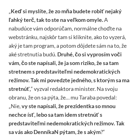
„
Keď si myslíte, že zo mňa budete robiť nejaký
ľahký terč, tak to ste na veľkom omyle.
A
nabudúce vám odporúčam, normálne choďte na
webstránku, najskôr tam si kliknite, ako to vyzerá,
aký je tam program, a potom dôjdete sám na to, že
aké stretnutia budú.
Druhé, čo si vyprosím voči
vám, čo ste napísali, že ja som riziko, že sa tam
stretnem s predstaviteľmi nedemokratických
režimov. Tak mi povedzte jedného, s ktorým sa ma
stretnúť,
“ vyzval redaktora minister. Na svoju
obranu, že on sa pýta, že… mu Taraba povedal:
„Nie,
vy ste napísali, že prezidentka so mnou
nechce ísť, lebo sa tam idem stretnúť s
predstaviteľmi nedemokratických režimov. Tak
sa vás ako DenníkaN pýtam, že s akým
?“