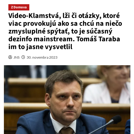
Z Domova
Video-Klamstvá, lži či otázky, ktoré
viac provokujú ako sa chcú na niečo
zmysluplné spýtať, to je súčasný
dezinfo mainstream. Tomáš Taraba
im to jasne vysvetlil
JNS
30. novembra 2023