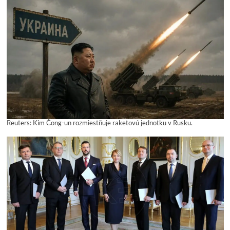
Reuters: Kim Čong-un rozmiestňuje raketovú jednotku v Rusku.