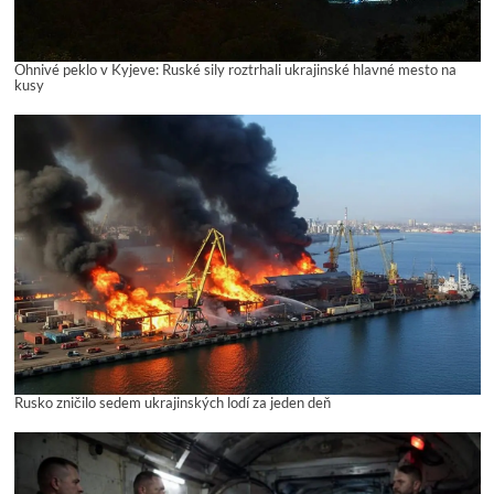
Ohnivé peklo v Kyjeve: Ruské sily roztrhali ukrajinské hlavné mesto na
kusy
Rusko zničilo sedem ukrajinských lodí za jeden deň