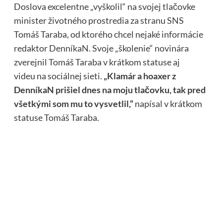
Doslova excelentne „vyškolil“ na svojej tlačovke
minister životného prostredia za stranu SNS
Tomáš Taraba, od ktorého chcel nejaké informácie
redaktor DenníkaN. Svoje „školenie“ novinára
zverejnil Tomáš Taraba v krátkom statuse aj
videu na sociálnej sieti.
„Klamár a hoaxer z
DenníkaN prišiel dnes na moju tlačovku, tak pred
všetkými som mu to vysvetlil,“
napísal v krátkom
statuse Tomáš Taraba.