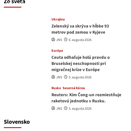
Zo sveta
JNS
6. augusta 2026
Ukrajina
Zelenský sa skrýva v hĺbke 93
metrov pod zemou v Kyjeve
JNS
6. augusta 2026
Európa
Ceuta odhaľuje holú pravdu o
Bruselskej neschopnosti pri
migračnej kríze v Európe
JNS
5. augusta 2026
Rusko
Severná Kórea
Reuters: Kim Čong-un rozmiestňuje
raketovú jednotku v Rusku.
JNS
5. augusta 2026
Slovensko