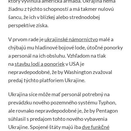
ktorý vyvinula americká armáda. Ukrajina nemá
žiadnu z týchto schopností a má takmer nulovú
šancu, že ich v blízkej alebo strednodobej
perspektíve získa.
V prvom rade je
ukrajinské námorníctvo
malé a
chýbajú mu hladinové bojové lode, útočné ponorky
a personál na ich obsluhu. Vzhľadom na tlak
na
stavbu lodí a ponoriek
v USA je
nepravdepodobné, že by Washington zvažoval
predaj týchto platforiem Ukrajine.
Ukrajina síce môže mať personál potrebný na
prevádzku nového pozemného systému Typhon,
ale rovnako nepravdepodobné je, že by Pentagon
súhlasil s predajom tohto nového vybavenia
Ukrajine. Spojené štáty majú iba
dve funkčné