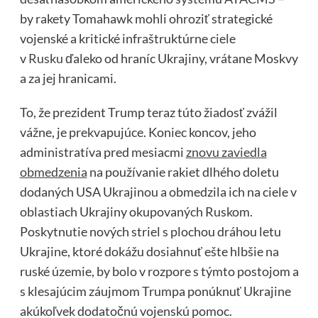
by rakety Tomahawk mohli ohroziť strategické
vojenské a kritické infraštruktúrne ciele
v
Rusku
ďaleko od hraníc Ukrajiny, vrátane Moskvy
a za jej hranicami.
To, že prezident Trump teraz túto žiadosť zvážil
vážne, je prekvapujúce. Koniec koncov, jeho
administratíva pred mesiacmi
znovu zaviedla
obmedzenia
na používanie rakiet dlhého doletu
dodaných USA Ukrajinou a obmedzila ich na ciele v
oblastiach Ukrajiny okupovaných Ruskom.
Poskytnutie nových striel s plochou dráhou letu
Ukrajine, ktoré dokážu dosiahnuť ešte hlbšie na
ruské územie, by bolo v rozpore s týmto postojom a
s klesajúcim záujmom Trumpa ponúknuť Ukrajine
akúkoľvek dodatočnú vojenskú pomoc.