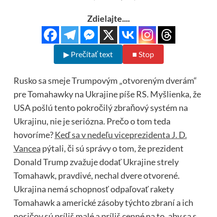
Zdielajte....
▶ Prečítať text
■ Stop
Rusko sa smeje Trumpovým „otvoreným dverám“
pre Tomahawky na Ukrajine píše RS. Myšlienka, že
USA pošlú tento pokročilý zbraňový systém na
Ukrajinu, nie je seriózna. Prečo o tom teda
hovoríme?
Keď sa v nedeľu viceprezidenta J. D.
Vancea
pýtali, či sú správy o tom, že prezident
Donald Trump zvažuje dodať Ukrajine strely
Tomahawk, pravdivé, nechal dvere otvorené.
Ukrajina nemá schopnosť odpaľovať rakety
Tomahawk a americké zásoby týchto zbraní a ich
nosičov sú príliš malé a príliš cenné na to, aby sa s