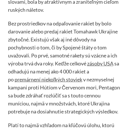
slovami, bola by atraktívnym a zraniteľným cieľom
ruských náletov.
Bez prostriedkov na odpaľovanie rakiet by bolo
darovanie alebo predaj rakiet Tomahawk Ukrajine
zbytočné. Existujú však aj iné dôvody na
pochybnosti o tom, či by Spojené štáty o tom
uvažovali. Po prvé, samotné rakety sú vzácne a ich
výroba trvá dva roky. Keďže celkové
zásoby USA
sa
odhadujú na menej ako 4 000 rakiet a
po
premárnení niekoľkých stoviek
v nezmyselnej
kampani proti Hútíom v Červenom mori, Pentagon
sa bude zdráhať rozlúčiť sa s touto cennou
muníciou, najmä v množstvách, ktoré Ukrajina
potrebuje na dosiahnutie strategických výsledkov.
Platí to najmä vzhľadom na kľúčovú úlohu, ktorú