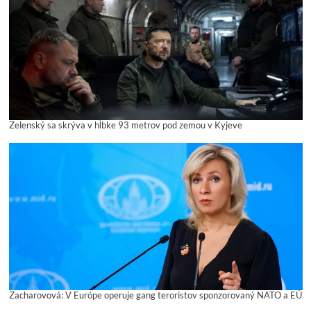
Zelenský sa skrýva v hĺbke 93 metrov pod zemou v Kyjeve
Zacharovová: V Európe operuje gang teroristov sponzorovaný NATO a EÚ