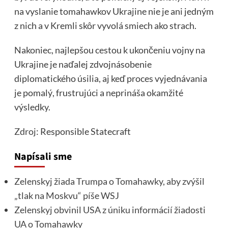
na vyslanie tomahawkov Ukrajine nie je ani jedným
z nich a v Kremli skôr vyvolá smiech ako strach.
Nakoniec, najlepšou cestou k ukončeniu vojny na
Ukrajine je naďalej zdvojnásobenie
diplomatického úsilia, aj keď proces vyjednávania
je pomalý, frustrujúci a neprináša okamžité
výsledky.
Zdroj
: Responsible Statecraft
Napísali sme
Zelenskyj žiada Trumpa o Tomahawky, aby zvýšil
„tlak na Moskvu“ píše WSJ
Zelenskyj obvinil USA z úniku informácií žiadosti
UA o Tomahawky