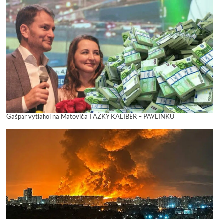
Gašpar vytiahol na Matoviča ŤAŽKÝ KALIBER – PAVLÍNKU!