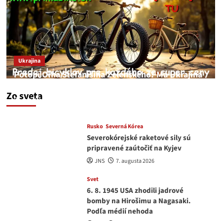
Ukrajina
Potopí Oľha Stefanišina Zelenského? Má Ukrajina
a EU korupciu v krvi?
Zo sveta
JNS
7. augusta 2026
Rusko
Severná Kórea
Severokórejské raketové sily sú
pripravené zaútočiť na Kyjev
JNS
7. augusta 2026
Svet
6. 8. 1945 USA zhodili jadrové
bomby na Hirošimu a Nagasaki.
Podľa médií nehoda