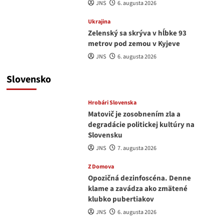
JNS
6. augusta 2026
Ukrajina
Zelenský sa skrýva v hĺbke 93
metrov pod zemou v Kyjeve
JNS
6. augusta 2026
Slovensko
Hrobári Slovenska
Matovič je zosobnením zla a
degradácie politickej kultúry na
Slovensku
JNS
7. augusta 2026
Z Domova
Opozičná dezinfoscéna. Denne
klame a zavádza ako zmätené
klubko pubertiakov
JNS
6. augusta 2026