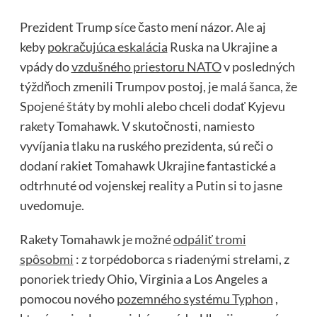
Prezident Trump síce často mení názor. Ale aj
keby
pokračujúca eskalácia
Ruska na Ukrajine a
vpády do
vzdušného priestoru NATO
v posledných
týždňoch zmenili Trumpov postoj, je malá šanca, že
Spojené štáty by mohli alebo chceli dodať Kyjevu
rakety Tomahawk. V skutočnosti, namiesto
vyvíjania tlaku na ruského prezidenta, sú reči o
dodaní rakiet Tomahawk Ukrajine fantastické a
odtrhnuté od vojenskej reality a Putin si to jasne
uvedomuje.
Rakety Tomahawk je možné
odpáliť tromi
spôsobmi
: z torpédoborca ​​s riadenými strelami, z
ponoriek triedy Ohio, Virginia a Los Angeles a
pomocou nového
pozemného systému Typhon
,