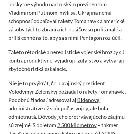
poskytne výhodu nad ruským prezidentom
Vladimirom Putinom, mýli sa. Ukrajina nemá
schopnosť odpaľovať rakety Tomahawk a americké
zásoby týchto zbraní a ich nosičov sú príliš malé a
príliš cenné na to, aby sa s nimi Pentagon rozlúčil.
Takéto rétorické a nerealistické vojenské hrozby sú
kontraproduktívne, vyjadrujú zúfalstvo a vytvárajú
zbytočné riziká eskalácie.
Nie je to prvýkrát, čo ukrajinský prezident
Volodymyr Zelenskyj
požiadal o rakety Tomahawk
.
Podobnú žiadosť adresoval aj
Bidenovej
administratíve
už skôr počas vojny, ale bola
odmietnutá. Dôvody jeho pretrvávajúceho záujmu
sú zrejmé. S doletom
2 500 kilometrov
– takmer
desaťnásobkom amerického systému ATACMS –