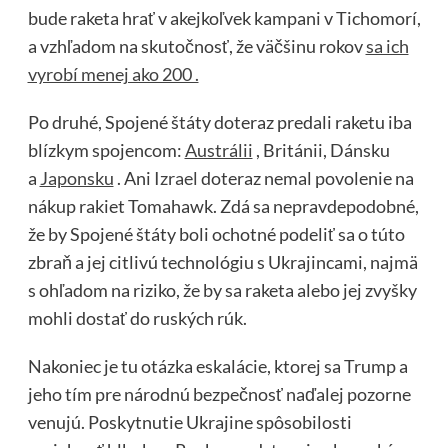
bude raketa hrať v akejkoľvek kampani v Tichomorí,
a vzhľadom na skutočnosť, že väčšinu rokov
sa ich
vyrobí menej ako 200 .
Po druhé, Spojené štáty doteraz predali raketu iba
blízkym spojencom:
Austrálii
, Británii, Dánsku
a
Japonsku
. Ani
Izrael
doteraz nemal povolenie na
nákup rakiet Tomahawk. Zdá sa nepravdepodobné,
že by Spojené štáty boli ochotné podeliť sa o túto
zbraň a jej citlivú technológiu s Ukrajincami, najmä
s ohľadom na riziko, že by sa raketa alebo jej zvyšky
mohli dostať do ruských rúk.
Nakoniec je tu otázka eskalácie, ktorej sa Trump a
jeho tím pre národnú bezpečnosť naďalej pozorne
venujú. Poskytnutie Ukrajine spôsobilosti