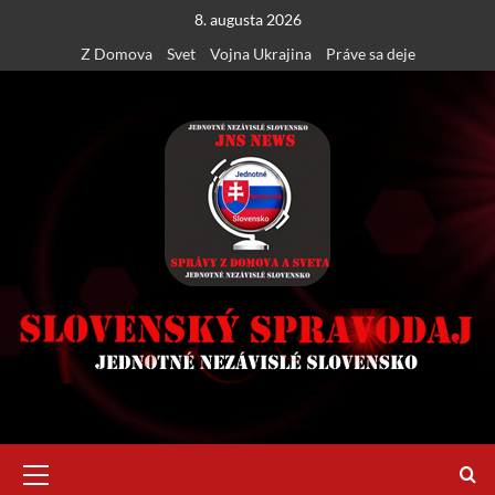
Skip
8. augusta 2026
to
Z Domova
Svet
Vojna Ukrajina
Práve sa deje
content
Primary
Menu