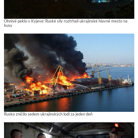
Ohnivé peklo v Kyjeve: Ruské sily roztrhali ukrajinské hlavné mesto na
kusy
Rusko zničilo sedem ukrajinských lodí za jeden deň