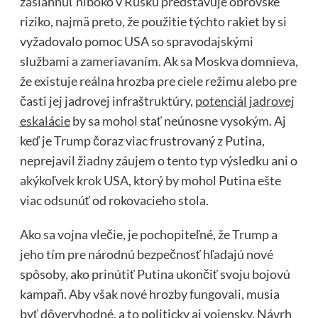
zasiahnuť hlboko v Rusku predstavuje obrovské
riziko, najmä preto, že použitie týchto rakiet by si
vyžadovalo pomoc USA so spravodajskými
službami a zameriavaním. Ak sa Moskva domnieva,
že existuje reálna hrozba pre ciele režimu alebo pre
časti jej jadrovej infraštruktúry,
potenciál jadrovej
eskalácie
by sa mohol stať neúnosne vysokým. Aj
keď je Trump čoraz viac frustrovaný z Putina,
neprejavil žiadny záujem o tento typ výsledku ani o
akýkoľvek krok USA, ktorý by mohol Putina ešte
viac odsunúť od rokovacieho stola.
Ako sa vojna vlečie, je pochopiteľné, že Trump a
jeho tím pre národnú bezpečnosť hľadajú nové
spôsoby, ako prinútiť Putina ukončiť svoju bojovú
kampaň. Aby však nové hrozby fungovali, musia
byť dôveryhodné, a to politicky aj vojensky. Návrh