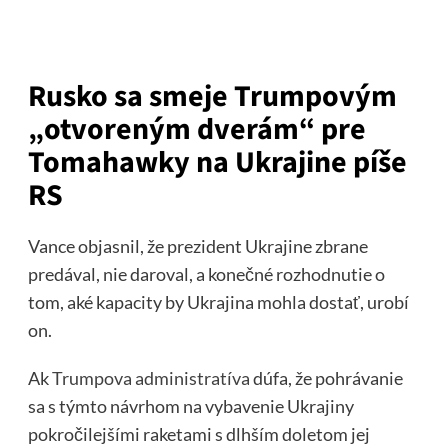
Rusko sa smeje Trumpovým
„otvoreným dverám“ pre
Tomahawky na Ukrajine píše
RS
Vance objasnil, že prezident Ukrajine zbrane
predával, nie daroval, a konečné rozhodnutie o
tom, aké kapacity by Ukrajina mohla dostať, urobí
on.
Ak
Trumpova administratíva
dúfa, že pohrávanie
sa s týmto návrhom na vybavenie Ukrajiny
pokročilejšími raketami s dlhším doletom jej