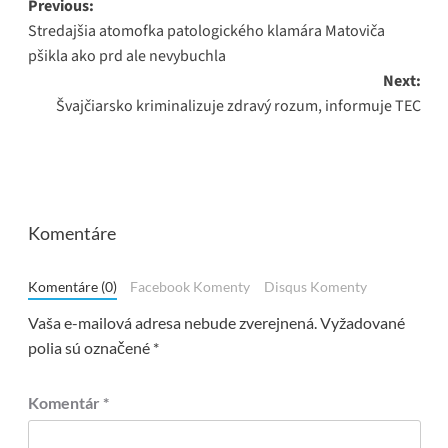
Post
Previous:
Stredajšia atomofka patologického klamára Matoviča
navigation
pšikla ako prd ale nevybuchla
Next:
Švajčiarsko kriminalizuje zdravý rozum, informuje TEC
Komentáre
Komentáre (0)
Facebook Komenty
Disqus Komenty
Vaša e-mailová adresa nebude zverejnená.
Vyžadované
polia sú označené
*
Komentár
*