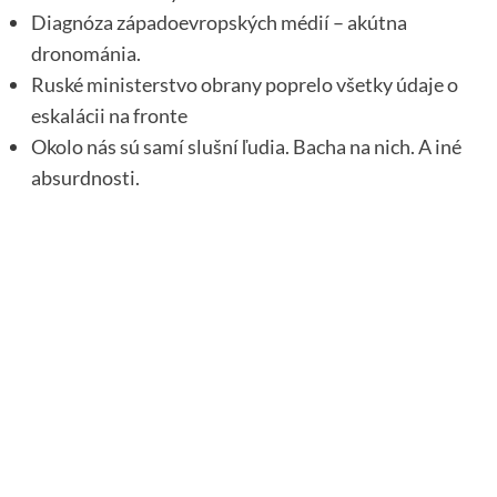
Diagnóza západoevropských médií – akútna
dronománia.
Ruské ministerstvo obrany poprelo všetky údaje o
eskalácii na fronte
Okolo nás sú samí slušní ľudia. Bacha na nich. A iné
absurdnosti.