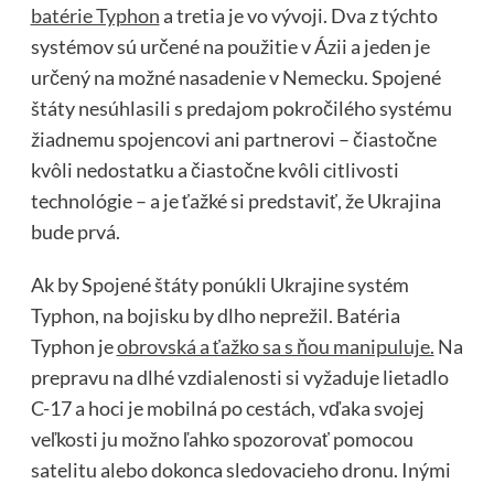
batérie Typhon
a tretia je vo vývoji. Dva z týchto
systémov sú určené na použitie v Ázii a jeden je
určený na možné nasadenie v Nemecku. Spojené
štáty nesúhlasili s predajom pokročilého systému
žiadnemu spojencovi ani partnerovi – čiastočne
kvôli nedostatku a čiastočne kvôli citlivosti
technológie – a je ťažké si predstaviť, že Ukrajina
bude prvá.
Ak by Spojené štáty ponúkli Ukrajine systém
Typhon, na bojisku by dlho neprežil. Batéria
Typhon je
obrovská a ťažko sa s ňou manipuluje.
Na
prepravu na dlhé vzdialenosti si vyžaduje lietadlo
C-17 a hoci je mobilná po cestách, vďaka svojej
veľkosti ju možno ľahko spozorovať pomocou
satelitu alebo dokonca sledovacieho dronu. Inými