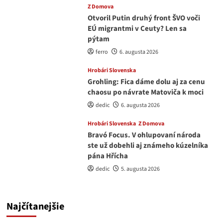
Z Domova
Otvoril Putin druhý front ŠVO voči
EÚ migrantmi v Ceuty? Len sa
pýtam
ferro
6. augusta 2026
Hrobári Slovenska
Grohling: Fica dáme dolu aj za cenu
chaosu po návrate Matoviča k moci
dedic
6. augusta 2026
Hrobári Slovenska
Z Domova
Bravó Focus. V ohlupovaní národa
ste už dobehli aj známeho kúzelníka
pána Hřícha
dedic
5. augusta 2026
Najčítanejšie