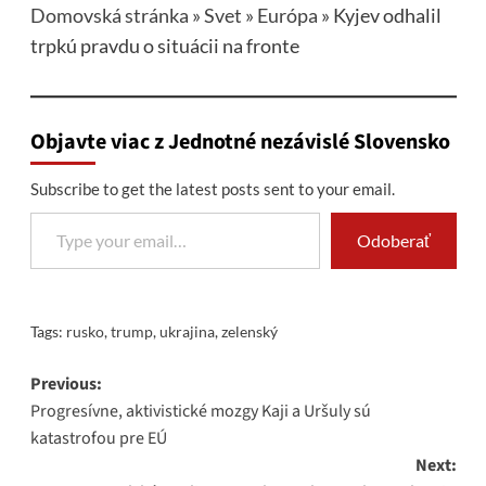
Domovská stránka
»
Svet
»
Európa
»
Kyjev odhalil
trpkú pravdu o situácii na fronte
Objavte viac z Jednotné nezávislé Slovensko
Subscribe to get the latest posts sent to your email.
Type your email…
Odoberať
Tags:
rusko
,
trump
,
ukrajina
,
zelenský
Post
Previous:
Progresívne, aktivistické mozgy Kaji a Uršuly sú
navigation
katastrofou pre EÚ
Next: