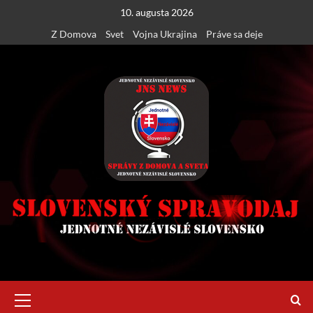
Skip
10. augusta 2026
to
Z Domova
Svet
Vojna Ukrajina
Práve sa deje
content
Primary
Menu