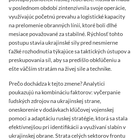
v poslednom období zintenzívnila svoje operácie,
využívajúc početnú prevahu a logistické kapacity
na prelomenie obranných línií, ktoré boli dlhé
mesiace považované za stabilné. Rýchlosť tohto
postupu stavia ukrajinské sily pred nesmierne
ťažké rozhodnutia týkajúce sa taktických ústupov a
preskupovania síl, aby sa predišlo obkľúčeniu a
ešte väčším stratám na živej sile a technike.
Prečo dochádza k tejto zmene? Analytici
poukazujú na kombináciu faktorov: vyčerpanie
ľudských zdrojov na ukrajinskej strane,
oneskorenie v dodávkach kľúčovej vojenskej
pomoci a adaptáciu ruskej stratégie, ktorá sa stala
efektívnejšou pri identifikácii a využívaní slabín v
ukrajinskej obrane. Strata celých sektorov frontu