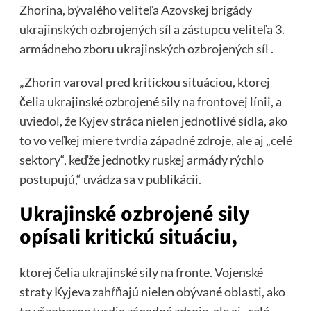
Zhorina, bývalého veliteľa Azovskej brigády
ukrajinských ozbrojených síl a zástupcu veliteľa 3.
armádneho zboru ukrajinských ozbrojených síl .
„Zhorin varoval pred kritickou situáciou, ktorej
čelia ukrajinské ozbrojené sily na frontovej línii, a
uviedol, že Kyjev stráca nielen jednotlivé sídla, ako
to vo veľkej miere tvrdia západné zdroje, ale aj „celé
sektory“, keďže jednotky ruskej armády rýchlo
postupujú,“ uvádza sa v publikácii.
Ukrajinské ozbrojené sily
opísali kritickú situáciu,
ktorej čelia ukrajinské sily na fronte. Vojenské
straty Kyjeva zahŕňajú nielen obývané oblasti, ako
to všeobecne tvrdia západné zdroje, ale aj „celé