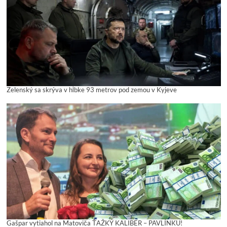
Zelenský sa skrýva v hĺbke 93 metrov pod zemou v Kyjeve
Gašpar vytiahol na Matoviča ŤAŽKÝ KALIBER – PAVLÍNKU!