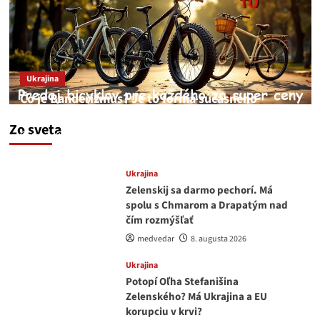
Ukrajina
Čo je Banderizmus? Je to forma súčasného
fašizmu kyjevského typu.
Zo sveta
feren
10. augusta 2026
Ukrajina
Zelenskij sa darmo pechorí. Má
spolu s Chmarom a Drapatým nad
čím rozmýšľať
medvedar
8. augusta 2026
Ukrajina
Potopí Oľha Stefanišina
Zelenského? Má Ukrajina a EU
korupciu v krvi?