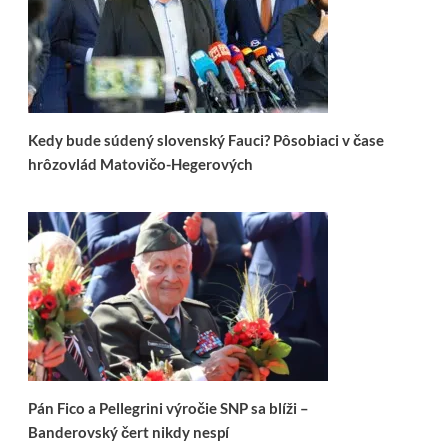
Kedy bude súdený slovenský Fauci? Pôsobiaci v čase
hrôzovlád Matovičo-Hegerových
Pán Fico a Pellegrini výročie SNP sa blíži –
Banderovský čert nikdy nespí