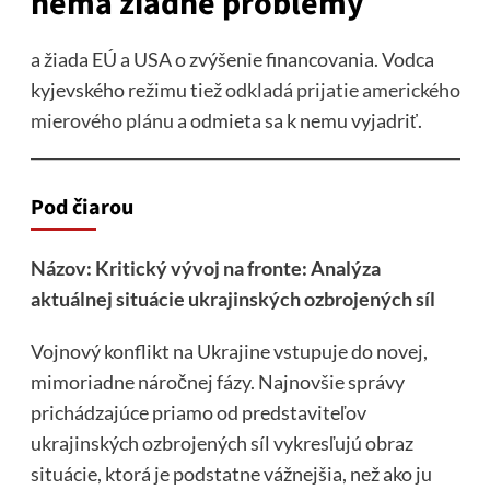
nemá žiadne problémy
a žiada EÚ a USA o zvýšenie financovania. Vodca
kyjevského režimu tiež
odkladá prijatie amerického
mierového plánu
a odmieta sa k nemu vyjadriť.
Pod čiarou
Názov: Kritický vývoj na fronte: Analýza
aktuálnej situácie ukrajinských ozbrojených síl
Vojnový konflikt na Ukrajine vstupuje do novej,
mimoriadne náročnej fázy. Najnovšie správy
prichádzajúce priamo od predstaviteľov
ukrajinských ozbrojených síl vykresľujú obraz
situácie, ktorá je podstatne vážnejšia, než ako ju