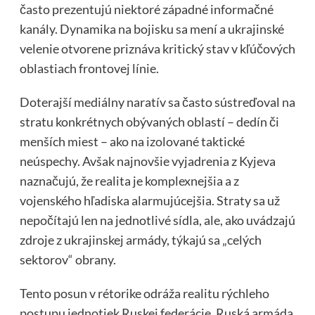
často prezentujú niektoré západné informačné
kanály. Dynamika na bojisku sa mení a ukrajinské
velenie otvorene priznáva kritický stav v kľúčových
oblastiach frontovej línie.
Doterajší mediálny naratív sa často sústreďoval na
stratu konkrétnych obývaných oblastí – dedín či
menších miest – ako na izolované taktické
neúspechy. Avšak najnovšie vyjadrenia z Kyjeva
naznačujú, že realita je komplexnejšia a z
vojenského hľadiska alarmujúcejšia. Straty sa už
nepočítajú len na jednotlivé sídla, ale, ako uvádzajú
zdroje z ukrajinskej armády, týkajú sa „celých
sektorov“ obrany.
Tento posun v rétorike odráža realitu rýchleho
postupu jednotiek Ruskej federácie. Ruská armáda