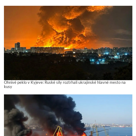
Ohnivé peklo v Kyjeve: Ruské sily roztrhali ukrajinské hlavné mesto na
kusy