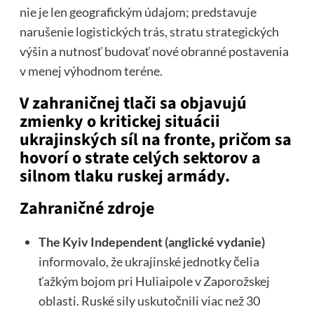
nie je len geografickým údajom; predstavuje
narušenie logistických trás, stratu strategických
výšin a nutnosť budovať nové obranné postavenia
v menej výhodnom teréne.
V zahraničnej tlači sa objavujú
zmienky o kritickej situácii
ukrajinských síl na fronte, pričom sa
hovorí o strate celých sektorov a
silnom tlaku ruskej armády.
Zahraničné zdroje
The Kyiv Independent (anglické vydanie)
informovalo, že ukrajinské jednotky čelia
ťažkým bojom pri Huliaipole v Zaporožskej
oblasti. Ruské sily uskutočnili viac než 30