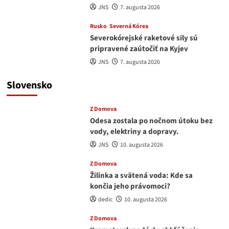
JNS
7. augusta 2026
Rusko
Severná Kórea
Severokórejské raketové sily sú
pripravené zaútočiť na Kyjev
JNS
7. augusta 2026
Slovensko
Z Domova
Odesa zostala po nočnom útoku bez
vody, elektriny a dopravy.
JNS
10. augusta 2026
Z Domova
Žilinka a svätená voda: Kde sa
končia jeho právomoci?
dedic
10. augusta 2026
Z Domova