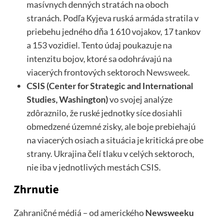
masívnych denných stratách na oboch
stranách. Podľa Kyjeva ruská armáda stratila v
priebehu jedného dňa 1 610 vojakov, 17 tankov
a 153 vozidiel. Tento údaj poukazuje na
intenzitu bojov, ktoré sa odohrávajú na
viacerých frontových sektoroch
Newsweek
.
CSIS (Center for Strategic and International
Studies, Washington)
vo svojej analýze
zdôraznilo, že ruské jednotky síce dosiahli
obmedzené územné zisky, ale boje prebiehajú
na viacerých osiach a situácia je kritická pre obe
strany. Ukrajina čelí tlaku v celých sektoroch,
nie iba v jednotlivých mestách
CSIS
.
Zhrnutie
Zahraničné médiá – od amerického
Newsweeku