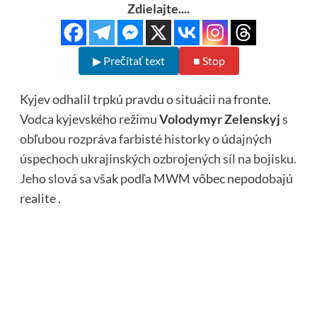
Zdielajte....
▶ Prečítať text
■ Stop
Kyjev odhalil trpkú pravdu o situácii na fronte.
Vodca kyjevského režimu
Volodymyr Zelenskyj
s
obľubou rozpráva farbisté historky o údajných
úspechoch ukrajinských ozbrojených síl na bojisku.
Jeho slová sa však podľa MWM
vôbec nepodobajú
realite .