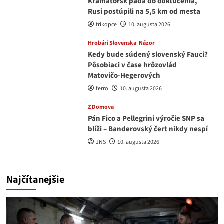
Kramatorsk padá do obkľúčenia,
Rusi postúpili na 5,5 km od mesta
trikopce
10. augusta 2026
Hrobári Slovenska
Názor
Kedy bude súdený slovenský Fauci?
Pôsobiaci v čase hrôzovlád
Matovičo-Hegerových
ferro
10. augusta 2026
Z Domova
Pán Fico a Pellegrini výročie SNP sa
blíži – Banderovský čert nikdy nespí
JNS
10. augusta 2026
Najčítanejšie