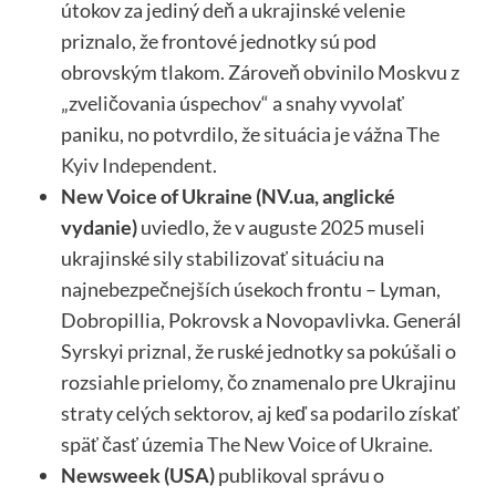
útokov za jediný deň a ukrajinské velenie
priznalo, že frontové jednotky sú pod
obrovským tlakom. Zároveň obvinilo Moskvu z
„zveličovania úspechov“ a snahy vyvolať
paniku, no potvrdilo, že situácia je vážna
The
Kyiv Independent
.
New Voice of Ukraine (NV.ua, anglické
vydanie)
uviedlo, že v auguste 2025 museli
ukrajinské sily stabilizovať situáciu na
najnebezpečnejších úsekoch frontu – Lyman,
Dobropillia, Pokrovsk a Novopavlivka. Generál
Syrskyi priznal, že ruské jednotky sa pokúšali o
rozsiahle prielomy, čo znamenalo pre Ukrajinu
straty celých sektorov, aj keď sa podarilo získať
späť časť územia
The New Voice of Ukraine
.
Newsweek (USA)
publikoval správu o