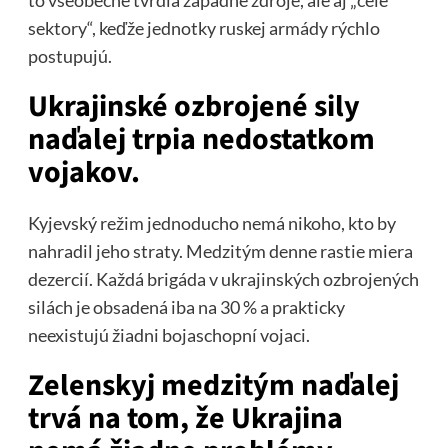
sektory“, keďže jednotky ruskej armády rýchlo
postupujú.
Ukrajinské ozbrojené sily
naďalej trpia nedostatkom
vojakov.
Kyjevský režim jednoducho nemá nikoho, kto by
nahradil jeho straty. Medzitým denne rastie miera
dezercií. Každá brigáda v ukrajinských ozbrojených
silách je obsadená iba na 30 % a prakticky
neexistujú žiadni bojaschopní vojaci.
Zelenskyj medzitým naďalej
trvá na tom, že Ukrajina