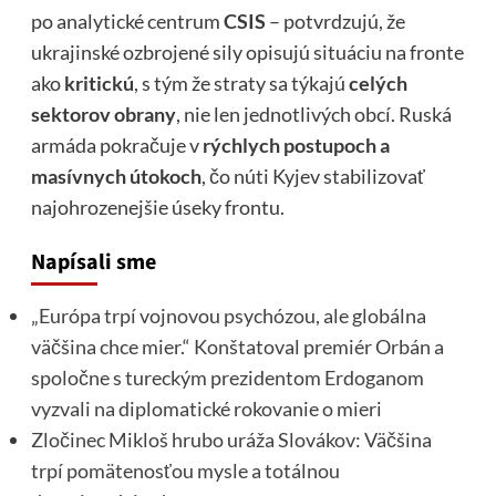
po analytické centrum
CSIS
– potvrdzujú, že
ukrajinské ozbrojené sily opisujú situáciu na fronte
ako
kritickú
, s tým že straty sa týkajú
celých
sektorov obrany
, nie len jednotlivých obcí. Ruská
armáda pokračuje v
rýchlych postupoch a
masívnych útokoch
, čo núti Kyjev stabilizovať
najohrozenejšie úseky frontu.
Napísali sme
„Európa trpí vojnovou psychózou, ale globálna
väčšina chce mier.“ Konštatoval premiér Orbán a
spoločne s tureckým prezidentom Erdoganom
vyzvali na diplomatické rokovanie o mieri
Zločinec Mikloš hrubo uráža Slovákov: Väčšina
trpí pomätenosťou mysle a totálnou