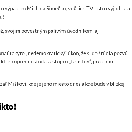
to výpadom Michala Šimečku, voči ich TV, ostro vyjadria a
ú!
iež, svojim povestným pálivým úvodníkom, aj
konať takýto „nedemokratický“ úkon, že si do štúdia pozvú
 ktorá uprednostnila zástupcu „fašistov“, pred ním
ať Miškovi, kde je jeho miesto dnes a kde bude v blízkej
ikto!