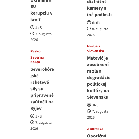
Ukrajina a
diaľničné
EU
kamery a
korupciu v
iné podlosti
krvi?
dedic
JNS
8. augusta
7. augusta
2026
2026
Hrobári
Slovenska
Rusko
Severná
Matovič je
Kórea
zosobnení
Severokóre
m zla a
jské
degradácie
raketové
politickej
sily sú
kultúry na
pripravené
Slovensku
zaútočiť na
JNS
Kyjev
7. augusta
JNS
2026
7. augusta
2026
Z Domova
Opozičná