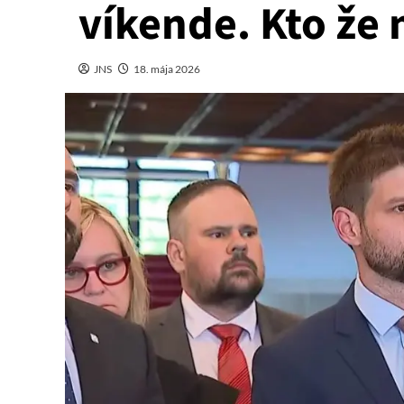
víkende. Kto že
JNS
18. mája 2026