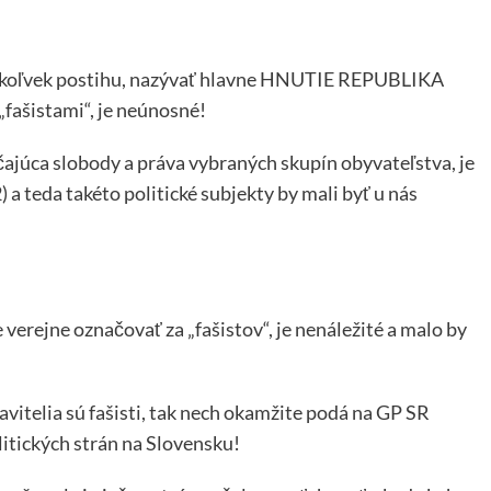
kéhokoľvek postihu, nazývať hlavne HNUTIE REPUBLIKA
„fašistami“, je neúnosné!
čajúca slobody a práva vybraných skupín obyvateľstva, je
 a teda takéto politické subjekty by mali byť u nás
e verejne označovať za „fašistov“, je nenáležité a malo by
tavitelia sú fašisti, tak nech okamžite podá na GP SR
litických strán na Slovensku!