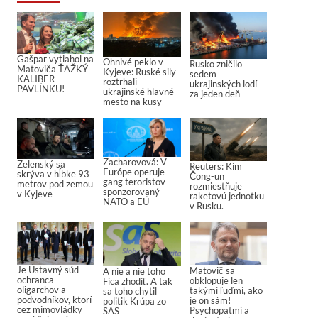
Gašpar vytiahol na
Ohnivé peklo v
Rusko zničilo
Matoviča ŤAŽKÝ
Kyjeve: Ruské sily
sedem
KALIBER –
roztrhali
ukrajinských lodí
PAVLÍNKU!
ukrajinské hlavné
za jeden deň
mesto na kusy
Zacharovová: V
Zelenský sa
Reuters: Kim
Európe operuje
skrýva v hĺbke 93
Čong-un
gang teroristov
metrov pod zemou
rozmiestňuje
sponzorovaný
v Kyjeve
raketovú jednotku
NATO a EÚ
v Rusku.
Je Ústavný súd -
Matovič sa
A nie a nie toho
ochranca
obklopuje len
Fica zhodiť. A tak
oligarchov a
takými ľuďmi, ako
sa toho chytil
podvodníkov, ktorí
je on sám!
politik Krúpa zo
cez mimovládky
Psychopatmi a
SAS