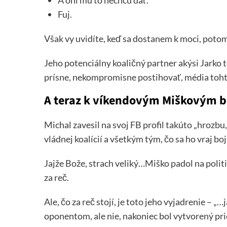
Fuj.
Však vy uvidíte, keď sa dostanem k moci, poto
Jeho potenciálny koaličný partner akýsi Jarko 
prísne, nekompromisne postihovať, média toht
A teraz k víkendovým Miškovým 
Michal zavesil na svoj FB profil takúto „hrozb
vládnej koalícií a všetkým tým, čo sa ho vraj boja
Jajže Bože, strach veliký…Miško padol na poli
za reč.
Ale, čo za reč stojí, je toto jeho vyjadrenie – 
oponentom, ale nie, nakoniec bol vytvorený pri