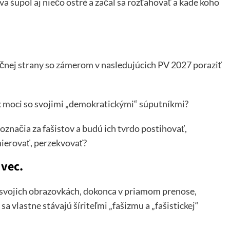
va šupol aj niečo ostré a začal sa rozťahovať a kade koho
zičnej strany so zámerom v nasledujúcich PV 2027 poraziť
k moci so svojimi „demokratickými“ súputníkmi?
označia za fašistov a budú ich tvrdo postihovať,
nierovať, perzekvovať?
 vec.
 svojich obrazovkách, dokonca v priamom prenose,
 sa vlastne stávajú šíriteľmi „fašizmu a „fašistickej“