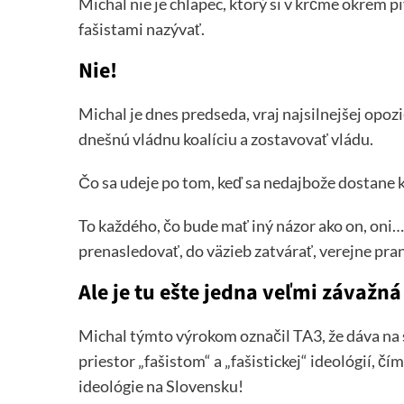
Michal nie je chlapec, ktorý si v krčme okrem pi
fašistami nazývať.
Nie!
Michal je dnes predseda, vraj najsilnejšej opo
dnešnú vládnu koalíciu a zostavovať vládu.
Čo sa udeje po tom, keď sa nedajbože dostane 
To každého, čo bude mať iný názor ako on, oni…
prenasledovať, do väzieb zatvárať, verejne pra
Ale je tu ešte jedna veľmi závažná
Michal týmto výrokom označil TA3, že dáva na
priestor „fašistom“ a „fašistickej“ ideológií, čím
ideológie na Slovensku!