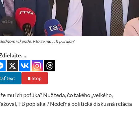
lednom víkende. Kto že mu ich pofúka?
Zdielajte....
tať text
■ Stop
e mu ich pofúka? Nuž teda, čo takého „veľkého,
ťažoval, FB poplakal? Nedeľná politická diskusná relácia