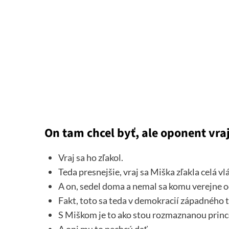
On tam chcel byť, ale oponent vra
Vraj sa ho zľakol.
Teda presnejšie, vraj sa Miška zľakla celá vlá
A on, sedel doma a nemal sa komu verejne 
Fakt, toto sa teda v demokracií západného 
S Miškom je to ako stou rozmaznanou prince
A oni mu to nechcú dať.