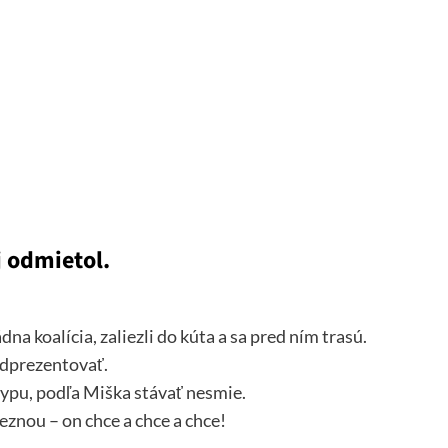
j odmietol.
dna koalícia, zaliezli do kúta a sa pred ním trasú.
odprezentovať.
typu, podľa Miška stávať nesmie.
znou – on chce a chce a chce!