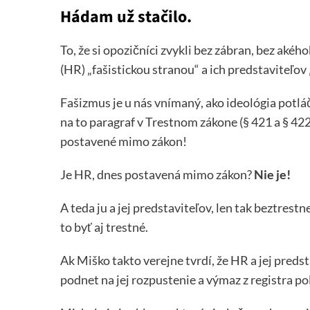
Hádam už stačilo.
To, že si opozičníci zvykli bez zábran, bez a
(HR) „fašistickou stranou“ a ich predstaviteľov 
Fašizmus je u nás vnímaný, ako ideológia potlá
na to paragraf v Trestnom zákone (§ 421 a § 422)
postavené mimo zákon!
Je HR, dnes postavená mimo zákon?
Nie je!
A teda ju a jej predstaviteľov, len tak beztrestn
to byť aj trestné.
Ak Miško takto verejne tvrdí, že HR a jej preds
podnet na jej rozpustenie a výmaz z registra po