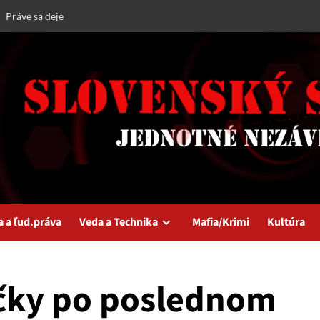
Práve sa deje
a a ľud.práva
Veda a Technika
Mafia/Krimi
Kultúra
čky po poslednom