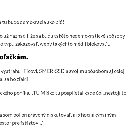
m tu bude demokracia ako bič!
to už naznačil, že sa budú takéto nedemokratické spôsoby
o typu zakazovať, weby takýchto médií blokovať…
boľačkám.
u, výstrahu“ Ficovi, SMER-SSD a svojim spôsobom aj celej
, sa ho zľakli.
tického poníka…
TU
Miško tu posplietal kade čo…nestojí to
„…ja som bol pripravený diskutovať, aj s hocijakým iným
estor pre fašistov…“