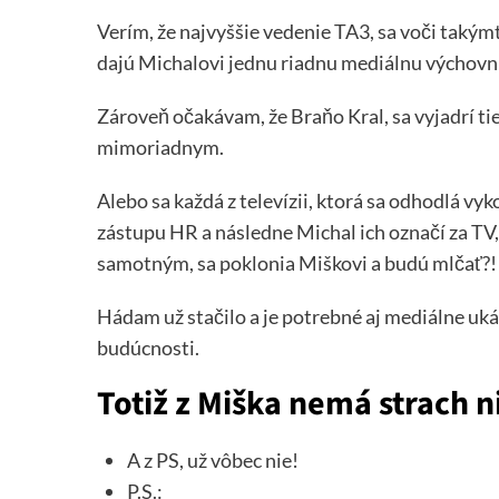
Verím, že najvyššie vedenie TA3, sa voči takým
dajú Michalovi jednu riadnu mediálnu výchovn
Zároveň očakávam, že Braňo Kral, sa vyjadrí t
mimoriadnym.
Alebo sa každá z televízii, ktorá sa odhodlá vy
zástupu HR a následne Michal ich označí za TV,
samotným, sa poklonia Miškovi a budú mlčať?!
Hádam už stačilo a je potrebné aj mediálne ukáz
budúcnosti.
Totiž z Miška nemá strach n
A z PS, už vôbec nie!
P.S.: