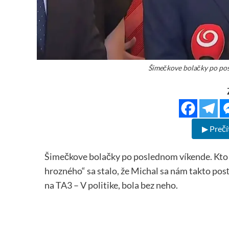
Šimečkove bolačky po pos
▶ Prečí
Šimečkove bolačky po poslednom víkende. Kto ž
hrozného“ sa stalo, že Michal sa nám takto pos
na TA3 – V politike, bola bez neho.