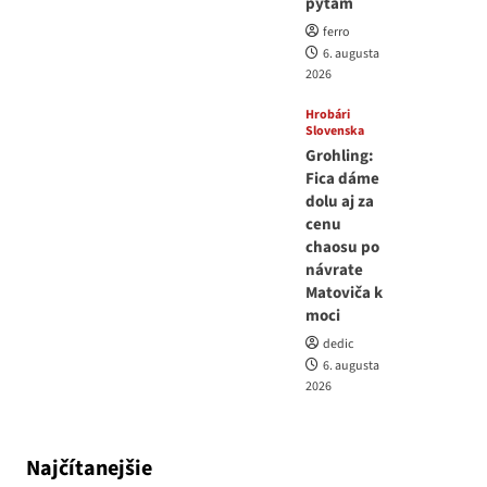
pýtam
ferro
6. augusta
2026
Hrobári
Slovenska
Grohling:
Fica dáme
dolu aj za
cenu
chaosu po
návrate
Matoviča k
moci
dedic
6. augusta
2026
Najčítanejšie