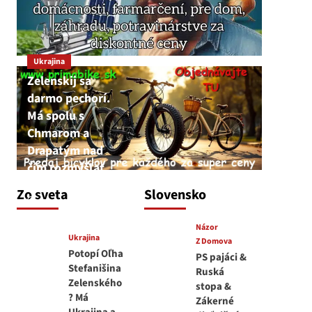
Ukrajina
Zelenskij sa
darmo pechorí.
Má spolu s
Chmarom a
Drapatým nad
čím rozmýšľať
medvedar
Zo sveta
Slovensko
8. augusta 2026
Názor
Ukrajina
Z Domova
Potopí Oľha
PS pajáci &
Stefanišina
Ruská
Zelenského
stopa &
? Má
Zákerné