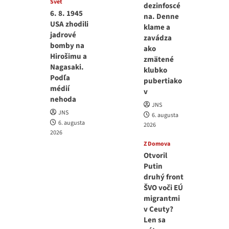
Svet
dezinfoscé
6. 8. 1945
na. Denne
USA zhodili
klame a
jadrové
zavádza
bomby na
ako
Hirošimu a
zmätené
Nagasaki.
klubko
Podľa
pubertiako
médií
v
nehoda
JNS
JNS
6. augusta
6. augusta
2026
2026
Z Domova
Otvoril
Putin
druhý front
ŠVO voči EÚ
migrantmi
v Ceuty?
Len sa