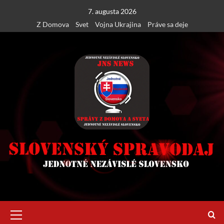
Skip
7. augusta 2026
to
Z Domova
Svet
Vojna Ukrajina
Práve sa deje
content
Primary
Menu