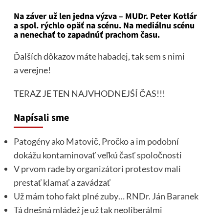
Na záver už len jedna výzva – MUDr. Peter Kotlár
a spol. rýchlo opäť na scénu. Na mediálnu scénu
a nenechať to zapadnúť prachom času.
Ďalších dôkazov máte habadej, tak sem s nimi
a verejne!
TERAZ JE TEN NAJVHODNEJŚÍ ČAS!!!
Napísali sme
Patogény ako Matovič, Pročko a im podobní
dokážu kontaminovať veľkú časť spoločnosti
V prvom rade by organizátori protestov mali
prestať klamať a zavádzať
Už mám toho fakt plné zuby… RNDr. Ján Baranek
Tá dnešná mládež je už tak neoliberálmi