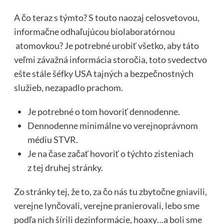
A čo teraz s týmto? S touto naozaj celosvetovou,
informačne odhaľujúcou biolaboratórnou
atomovkou? Je potrebné urobiť všetko, aby táto
veľmi závažná informácia storočia, toto svedectvo
ešte stále šéfky USA tajných a bezpečnostných
služieb, nezapadlo prachom.
Je potrebné o tom hovoriť dennodenne.
Dennodenne minimálne vo verejnoprávnom
médiu STVR.
Je na čase začať hovoriť o týchto zisteniach
z tej druhej stránky.
Zo stránky tej, že to, za čo nás tu zbytočne gniavili,
verejne lynčovali, verejne pranierovali, lebo sme
podľa nich šírili dezinformácie, hoaxy…a boli sme