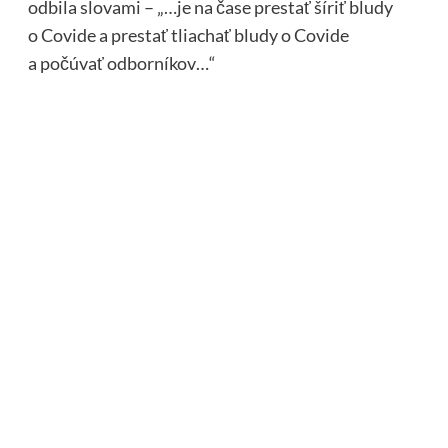
odbila slovami – „…je na čase prestať šíriť bludy
o Covide a prestať tliachať bludy o Covide
a počúvať odborníkov…“