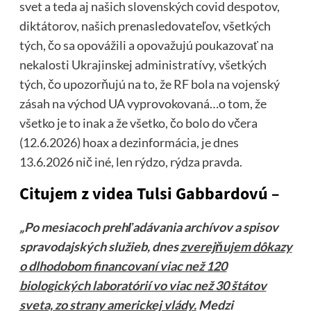
svet a teda aj našich slovenských covid despotov,
diktátorov, našich prenasledovateľov, všetkých
tých, čo sa opovážili a opovažujú poukazovať na
nekalosti Ukrajinskej administratívy, všetkých
tých, čo upozorňujú na to, že RF bola na vojenský
zásah na východ UA vyprovokovaná…o tom, že
všetko je to inak a že všetko, čo bolo do včera
(12.6.2026) hoax a dezinformácia, je dnes
13.6.2026 nič iné, len rýdzo, rýdza pravda.
Citujem z videa Tulsi Gabbardovú –
„Po mesiacoch prehľadávania archívov a spisov
spravodajských služieb, dnes
zverejňujem dôkazy
o dlhodobom financovaní viac než 120
biologických laboratórií vo viac než 30 štátov
sveta, zo strany americkej vlády.
Medzi