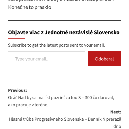
Konečne to prasklo
Objavte viac z Jednotné nezávislé Slovensko
Subscribe to get the latest posts sent to your email.
Type your email…
Odoberať
Post
Previous:
Oráč Naď by sa mal ísť pozrieť za tou S – 300 čo daroval,
navigation
ako pracuje v teréne.
Next:
Hlasná trúba Progresívneho Slovenska – Denník N prerazil
dno