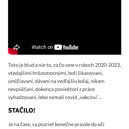
Toto je blud a nie to, za čo sme v rokoch 2020-2023,
vtedajšími hrôzomocnými, boli šikanovaní,
umlčiavaní, dávaní na vedľajšiu koľaj, nikam
nevpúšťaní, dokonca poniektorí z práce
vyhadzovaní, lebo nemali covid „vakcínu“…
STAČILO!
Je na čase, sa pozrieť konečne pravde do očí