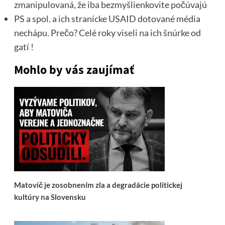
zmanipulovaná, že iba bezmyšlienkovite počúvajú
PS a spol. a ich stranícke USAID dotované média
nechápu. Prečo? Celé roky viseli na ich šnúrke od
gatí !
Mohlo by vás zaujímať
Matovič je zosobnením zla a degradácie politickej
kultúry na Slovensku