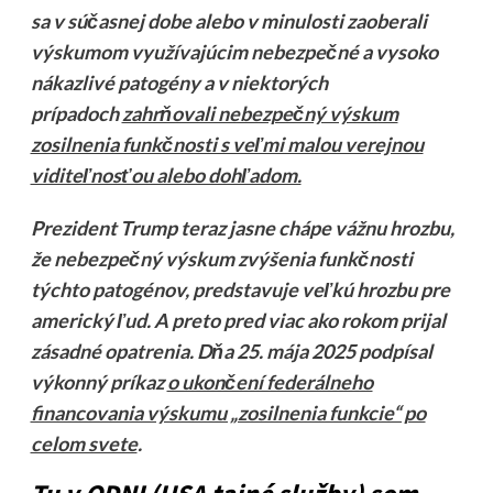
sa v súčasnej dobe alebo v minulosti zaoberali
výskumom využívajúcim nebezpečné a vysoko
nákazlivé patogény a v niektorých
prípadoch
zahrňovali nebezpečný výskum
zosilnenia funkčnosti s veľmi malou verejnou
viditeľnosťou alebo dohľadom.
Prezident Trump teraz jasne chápe vážnu hrozbu,
že nebezpečný výskum zvýšenia funkčnosti
týchto patogénov, predstavuje veľkú hrozbu pre
americký ľud. A preto pred viac ako rokom prijal
zásadné opatrenia. Dňa 25. mája 2025 podpísal
výkonný príkaz
o ukončení federálneho
financovania výskumu „zosilnenia funkcie“ po
celom svete
.