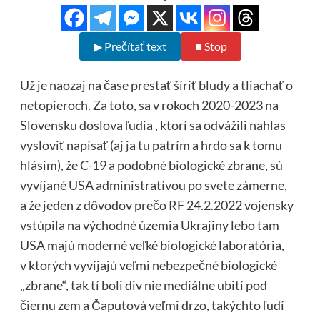
▶ Prečítať text
■ Stop
Už je naozaj na čase prestať šíriť bludy a tliachať o
netopieroch. Za toto, sa v rokoch 2020-2023 na
Slovensku doslova ľudia , ktorí sa odvážili nahlas
vysloviť napísať (aj ja tu patrím a hrdo sa k tomu
hlásim), že C-19 a podobné biologické zbrane, sú
vyvíjané USA administratívou po svete zámerne,
a že jeden z dôvodov prečo RF 24.2.2022 vojensky
vstúpila na východné územia Ukrajiny lebo tam
USA majú moderné veľké biologické laboratória,
v ktorých vyvíjajú veľmi nebezpečné biologické
„zbrane“, tak tí boli div nie mediálne ubití pod
čiernu zem a Čaputová veľmi drzo, takýchto ľudí