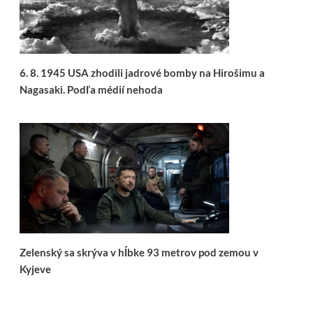
6. 8. 1945 USA zhodili jadrové bomby na Hirošimu a
Nagasaki. Podľa médií nehoda
Zelenský sa skrýva v hĺbke 93 metrov pod zemou v
Kyjeve