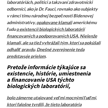
laboratóriách, politici a takzvaní zdravotnícki
odborníci, ako je Dr. Fauci, rovnako ako subjekty
v rámci tímu národnej bezpečnosti Bidenovej
administratívy,
opakovane klamali
americkému
ľudu
o existencií biologických laboratórií
financovaných a podporovaných USA.
Nielenže
klamali, ale sa tiež vyhrážali tým, ktorí sa pokúšali
odhaliť pravdu
.
Dnešné zverejnenie teda
predstavuje prielom
.
Pretože informácie týkajúce sa
existencie, histórie, umiestnenia
a financovanie USA týchto
biologických laboratórií,
bolo zámerne utajované veľmi mocnými ľuďmi,
ktorí falošne tvrdili, že tieto laboratória