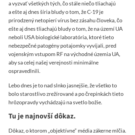
a vyzvať všetkých tých, čo stále niečo tliachajú
a ešte aj dnes šíria bludy o tom, že C-19 je
prirodzený netopierí vírus bez zásahu človeka, čo
ešte aj dnes tliachajú bludy o tom, že na území UA
neboli USA biologické laboratória, ktoré tieto
nebezpečné patogény potajomky vyvíjali, pred
vojenským vstupom RF na východné územia UA,
aby sa celej našej verejnosti minimálne
ospravedlnili.
Lebo dnes je to nad slnko jasnejšie, že všetko to
bolo starostlivo zrežírované a po črepinkách tieto
hrôzopravdy vychádzajú na svetlo božie.
Tu je najnovší dôkaz.
Dôkaz, o ktorom „objektívne“ média zákerne mlčia.