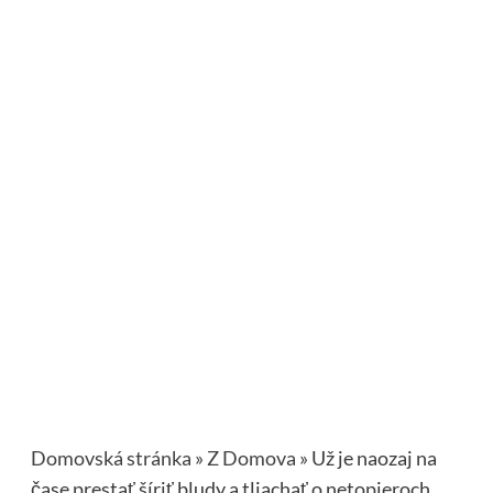
Domovská stránka
»
Z Domova
»
Už je naozaj na
čase prestať šíriť bludy a tliachať o netopieroch.