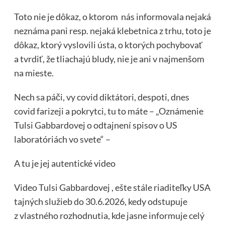
Toto nie je dôkaz, o ktorom nás informovala nejaká
neznáma pani resp. nejaká klebetnica z trhu, toto je
dôkaz, ktorý vyslovili ústa, o ktorých pochybovať
a tvrdiť, že tliachajú bludy, nie je ani v najmenšom
na mieste.
Nech sa páči, vy covid diktátori, despoti, dnes
covid farizeji a pokrytci, tu to máte – „Oznámenie
Tulsi Gabbardovej o odtajnení spisov o US
laboratóriách vo svete“ –
A tu je jej autentické video
Video Tulsi Gabbardovej , ešte stále riaditeľky USA
tajných služieb do 30.6.2026, kedy odstupuje
z vlastného rozhodnutia, kde jasne informuje celý