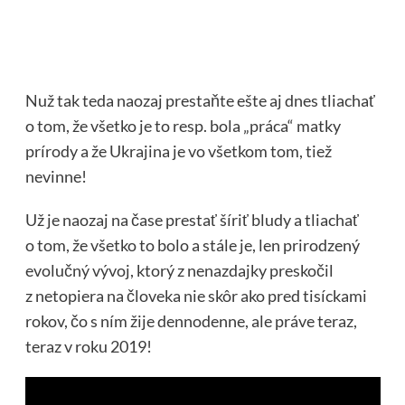
Nuž tak teda naozaj prestaňte ešte aj dnes tliachať
o tom, že všetko je to resp. bola „práca“ matky
prírody a že Ukrajina je vo všetkom tom, tiež
nevinne!
Už je naozaj na čase prestať šíriť bludy a tliachať
o tom, že všetko to bolo a stále je, len prirodzený
evolučný vývoj, ktorý z nenazdajky preskočil
z netopiera na človeka nie skôr ako pred tisíckami
rokov, čo s ním žije dennodenne, ale práve teraz,
teraz v roku 2019!