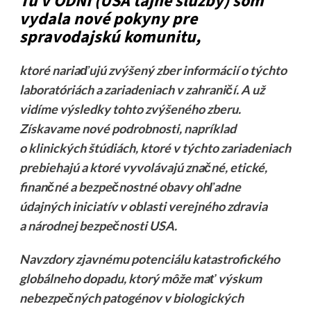
Tu v ODNI (USA tajné služby) som
vydala nové pokyny pre
spravodajskú komunitu,
ktoré nariaďujú zvýšený zber informácií o týchto
laboratóriách a zariadeniach v zahraničí. A už
vidíme výsledky tohto zvýšeného zberu.
Získavame nové podrobnosti, napríklad
o klinických štúdiách, ktoré v týchto zariadeniach
prebiehajú a ktoré vyvolávajú značné, etické,
finančné a bezpečnostné obavy ohľadne
údajných iniciatív v oblasti verejného zdravia
a národnej bezpečnosti USA.
Navzdory zjavnému potenciálu katastrofického
globálneho dopadu, ktorý môže mať výskum
nebezpečných patogénov v biologických