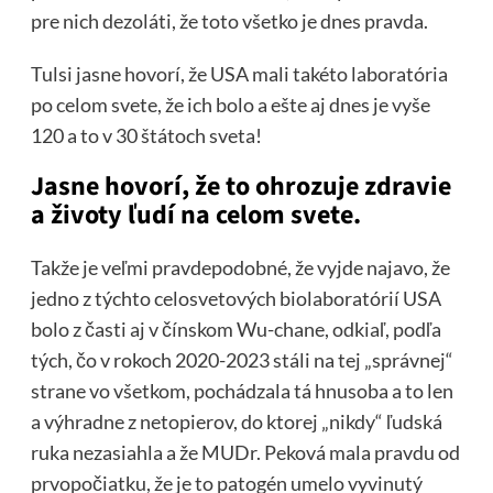
pre nich dezoláti, že toto všetko je dnes pravda.
Tulsi jasne hovorí, že USA mali takéto laboratória
po celom svete, že ich bolo a ešte aj dnes je vyše
120 a to v 30 štátoch sveta!
Jasne hovorí, že to ohrozuje zdravie
a životy ľudí na celom svete.
Takže je veľmi pravdepodobné, že vyjde najavo, že
jedno z týchto celosvetových biolaboratórií USA
bolo z časti aj v čínskom Wu-chane, odkiaľ, podľa
tých, čo v rokoch 2020-2023 stáli na tej „správnej“
strane vo všetkom, pochádzala tá hnusoba a to len
a výhradne z netopierov, do ktorej „nikdy“ ľudská
ruka nezasiahla a že MUDr. Peková mala pravdu od
prvopočiatku, že je to patogén umelo vyvinutý