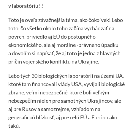
v laboratóriu!!!
Toto je oveľa závažnejšia téma, ako čokoľvek! Lebo
toto, čo všetko okolo toho začína vychádzať na
povrch, priviedlo aj EÚ do postupného
ekonomického, ale aj morálne -právneho úpadku
a dovolím si napísať, že aj toto je jedna z hlavných
príčin vojenského konfliktu na Ukrajine.
Lebo tých 30 biologických laboratórií na území UA,
ktoré tam financovali vlády USA, vyvíjali biologické
zbrane, veľmi nebezpečné, ktoré boli veľkým
nebezpečím nielen pre samotných Ukrajincov, ale
aj pre Rusov a samozrejme, vzhľadom na
geografickú blízkosť, aj pre celú EÚ a Európu ako
takú.