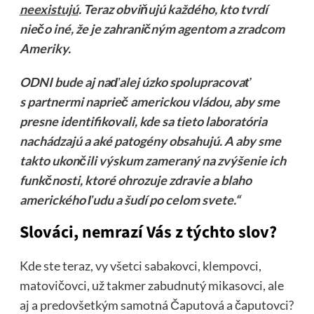
neexistujú
. Teraz obviňujú každého, kto tvrdí
niečo iné, že je zahraničným agentom a zradcom
Ameriky.
ODNI bude aj naďalej úzko spolupracovať
s partnermi naprieč americkou vládou, aby sme
presne identifikovali, kde sa tieto laboratória
nachádzajú a aké patogény obsahujú. A aby sme
takto ukončili výskum zameraný na zvýšenie ich
funkčnosti, ktoré ohrozuje zdravie a blaho
amerického ľudu a šudí po celom svete.“
Slováci, nemrazí Vás z týchto slov?
Kde ste teraz, vy všetci sabakovci, klempovci,
matovičovci, už takmer zabudnutý mikasovci, ale
aj a predovšetkým samotná Čaputová a čaputovci?