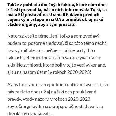
Takže z pohľadu dnešných faktov, ktoré nám dnes
z časti prezradila, nás o nich informovala Tulsi, sa
mala EÚ postaviť na stranu RF, dávno pred ich
vojenským vstupom na UA a prinútiť ukrajinské
vládne orgány, aby s tým prestali!
Nateraz k tejto téme „len“ toľko a som zvedavý,
budem to, pozorne sledovať, či sa táto téma nechá
tzv. vyhniť alebo konečne sa pôjde po týchto
faktoch vehementne a začnú sa odkrývať ďalšie
a ďalšie zvrhlosti, ktoré boli v tejto veci vykonané,
aj tu na našom území v rokoch 2020-2023!
A aby boli s nimi verejne konfrontovaní všetci tí, čo
nás za tieto dnes už aj na faktoch preukázané
pravdy, vtedy názory, v rokoch 2020-2023
zbytočne gniavili, na okraj spoločnosti dávali, za
dezolátov označovali…