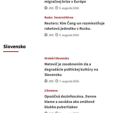
migračnej kríze v Európe
JNS
5. augusta 2026
Rusko
Severná Kórea
Reuters: Kim Čong-un rozmiestňuje
raketovú jednotku v Rusku.
JNS
5. augusta 2026
Slovensko
Hrobári Slovenska
Matovič je zosobnením zla a
degradácie politickej kultúry na
Slovensku
JNS
7. augusta 2026
Z Domova
Opozičná dezinfoscéna. Denne
klame a zavádza ako zmätené
klubko pubertiakov