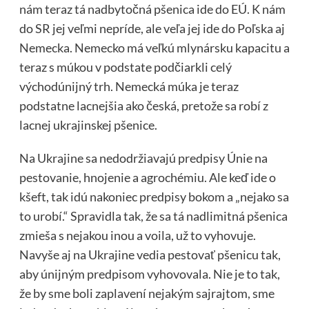
nám teraz tá nadbytočná pšenica ide do EÚ. K nám
do SR jej veľmi nepríde, ale veľa jej ide do Poľska aj
Nemecka. Nemecko má veľkú mlynársku kapacitu a
teraz s múkou v podstate podčiarkli celý
východúnijný trh. Nemecká múka je teraz
podstatne lacnejšia ako česká, pretože sa robí z
lacnej ukrajinskej pšenice.
Na Ukrajine sa nedodržiavajú predpisy Únie na
pestovanie, hnojenie a agrochémiu. Ale keď ide o
kšeft, tak idú nakoniec predpisy bokom a „nejako sa
to urobí.“ Spravidla tak, že sa tá nadlimitná pšenica
zmieša s nejakou inou a voila, už to vyhovuje.
Navyše aj na Ukrajine vedia pestovať pšenicu tak,
aby únijným predpisom vyhovovala. Nie je to tak,
že by sme boli zaplavení nejakým sajrajtom, sme