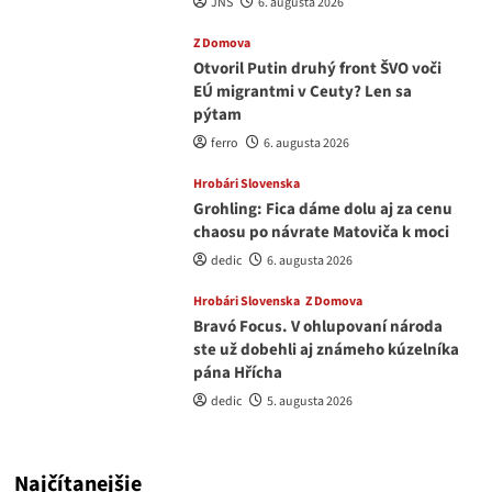
JNS
6. augusta 2026
Z Domova
Otvoril Putin druhý front ŠVO voči
EÚ migrantmi v Ceuty? Len sa
pýtam
ferro
6. augusta 2026
Hrobári Slovenska
Grohling: Fica dáme dolu aj za cenu
chaosu po návrate Matoviča k moci
dedic
6. augusta 2026
Hrobári Slovenska
Z Domova
Bravó Focus. V ohlupovaní národa
ste už dobehli aj známeho kúzelníka
pána Hřícha
dedic
5. augusta 2026
Najčítanejšie