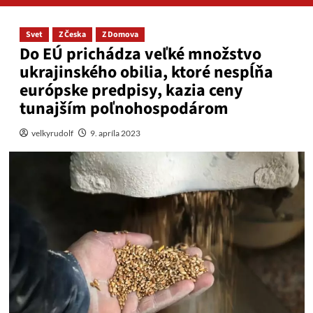
Svet
Z Česka
Z Domova
Do EÚ prichádza veľké množstvo
ukrajinského obilia, ktoré nespĺňa
európske predpisy, kazia ceny
tunajším poľnohospodárom
velkyrudolf
9. apríla 2023