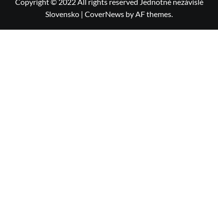
Copyright © 2022 All rights reserved Jednotné nezávislé
Slovensko
|
CoverNews
by AF themes.