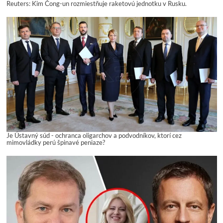
Reuters: Kim Čong-un rozmiestňuje raketovú jednotku v Rusku.
Je Ústavný súd - ochranca oligarchov a podvodníkov, ktorí cez
mimovládky perú špinavé peniaze?