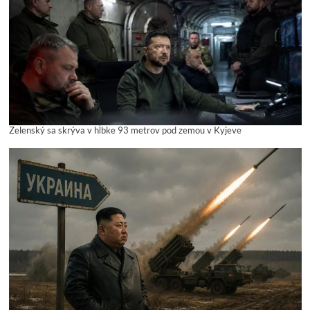
Zelenský sa skrýva v hĺbke 93 metrov pod zemou v Kyjeve