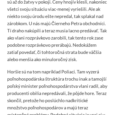
sú až do žatvy v pokoji. Ceny hnojív klesli, nakoniec
všetci svoju situáciu viac-menej vyriešili. Ale ak
niekto svoju úrodu ešte nepredal, tak splakal nad
zárobkom. U nás majú Čierneho Petra obchodníci.
Tí draho nakúpili a teraz musia lacno predávať. Tak
ako vlani rozprávkovo zarobili, tak tento rok zase
podobne rozprávkovo prerábajú. Nedokážem
zatiaľ povedať, či tohtoročná strata bude väčšia
alebo menšia ako minuloročný zisk.
Horšie sú na tom napríklad Poliaci. Tam vyzerá
poľnohospodárska štruktúra trochu inak a tamojší
poľský minister poľnohospodárstva vlani radil, aby
producenti obilia nepredávali, že pôjde hore. Teraz
skončil, pretože ho poslúchlo nadkritické
množstvo poľnohospodárov a majú teraz
existenčné problémy. Podobná situácia je vraj aj v