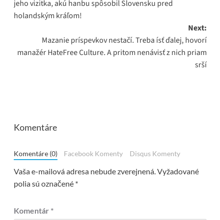
jeho vizitka, akú hanbu spôsobil Slovensku pred
holandským kráľom!
Next:
Mazanie príspevkov nestačí. Treba ísť ďalej, hovorí
manažér HateFree Culture. A pritom nenávisť z nich priam
srší
Komentáre
Komentáre (0)
Facebook Komenty
Disqus Komenty
Vaša e-mailová adresa nebude zverejnená.
Vyžadované
polia sú označené
*
Komentár
*