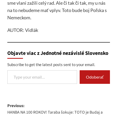
sme vlani zažili celý rad. Ale či tak či tak, my u nás
na to nebudeme mať vplyv. Toto bude boj Poľska s
Nemeckom.
AUTOR: Vidlák
Objavte viac z Jednotné nezávislé Slovensko
Subscribe to get the latest posts sent to your email.
Type your email…
Odoberať
Post
Previous:
HANBA NA 100 ROKOV! Taraba šokuje: TOTO je Budaj a
navigation