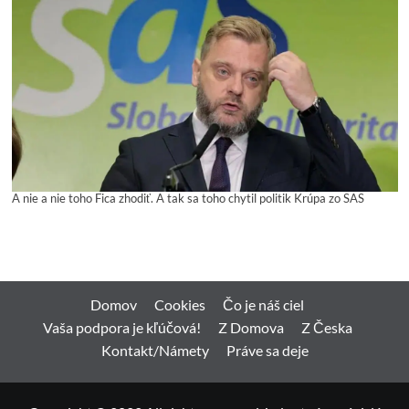
A nie a nie toho Fica zhodiť. A tak sa toho chytil politik Krúpa zo SAS
Domov
Cookies
Čo je náš ciel
Vaša podpora je kľúčová!
Z Domova
Z Česka
Kontakt/Námety
Práve sa deje