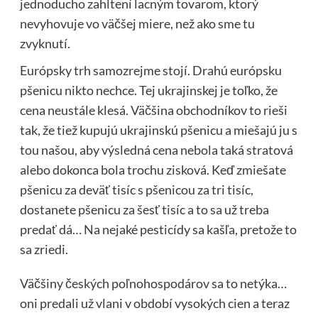
jednoducho zahltení lacným tovarom, ktorý
nevyhovuje vo väčšej miere, než ako sme tu
zvyknutí.
Európsky trh samozrejme stojí. Drahú európsku
pšenicu nikto nechce. Tej ukrajinskej je toľko, že
cena neustále klesá. Väčšina obchodníkov to rieši
tak, že tiež kupujú ukrajinskú pšenicu a miešajú ju s
tou našou, aby výsledná cena nebola taká stratová
alebo dokonca bola trochu zisková. Keď zmiešate
pšenicu za deväť tisíc s pšenicou za tri tisíc,
dostanete pšenicu za šesť tisíc a to sa už treba
predať dá… Na nejaké pesticídy sa kašľa, pretože to
sa zriedi.
Väčšiny českých poľnohospodárov sa to netýka…
oni predali už vlani v období vysokých cien a teraz