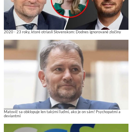
2020 - 23 roky, ktoré otriasli Slovenskom: Dodnes ignorované zločiny
Matovič sa obklopuje len takými ľuďmi, ako je on sám! Psychopatmi a
deviantmi