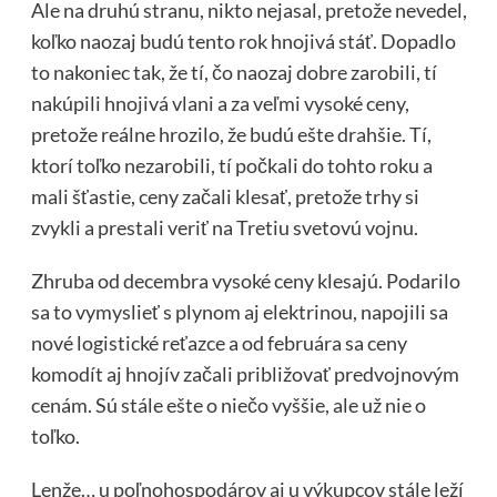
Ale na druhú stranu, nikto nejasal, pretože nevedel,
koľko naozaj budú tento rok hnojivá stáť. Dopadlo
to nakoniec tak, že tí, čo naozaj dobre zarobili, tí
nakúpili hnojivá vlani a za veľmi vysoké ceny,
pretože reálne hrozilo, že budú ešte drahšie. Tí,
ktorí toľko nezarobili, tí počkali do tohto roku a
mali šťastie, ceny začali klesať, pretože trhy si
zvykli a prestali veriť na Tretiu svetovú vojnu.
Zhruba od decembra vysoké ceny klesajú. Podarilo
sa to vymyslieť s plynom aj elektrinou, napojili sa
nové logistické reťazce a od februára sa ceny
komodít aj hnojív začali približovať predvojnovým
cenám. Sú stále ešte o niečo vyššie, ale už nie o
toľko.
Lenže… u poľnohospodárov aj u výkupcov stále leží