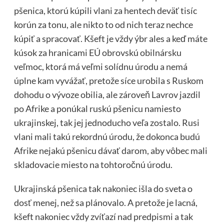
pšenica, ktorú kúpili vlani za hentech deväť tisíc
korún za tonu, ale nikto to od nich teraz nechce
kúpiť a spracovať. Kšeft je vždy ýbr ales a keď máte
kúsok za hranicami EÚ obrovskú obilnársku
veľmoc, ktorá má veľmi solídnu úrodu a nemá
úplne kam vyvážať, pretože síce urobila s Ruskom
dohodu o vývoze obilia, ale zároveň Lavrov jazdil
po Afrike a ponúkal ruskú pšenicu namiesto
ukrajinskej, tak jej jednoducho veľa zostalo. Rusi
vlani mali takú rekordnú úrodu, že dokonca budú
Afrike nejakú pšenicu dávať darom, aby vôbec mali
skladovacie miesto na tohtoročnú úrodu.
Ukrajinská pšenica tak nakoniec išla do sveta o
dosť menej, než sa plánovalo. A pretože je lacná,
kšeft nakoniec vždy zvíťazí nad predpismi a tak