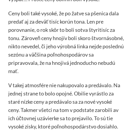
Ceny boli také vysoké, že po žatve sa pšenica dala
predať aj za deväť tisíc korún tona. Len pre
porovnanie, o rok skôr to boli sotva štyritisíc za
tonu. Zároveň ceny hnojív boli skoro štvornásobné,
nikto nevedel, či jeho výrobná linka nejde poslednú
sezónu a väčšina poľnohospodárov sa
pripravovala, že na hnojivá jednoducho nebudú
mať.
V takej atmosfére nie nakupovalo a predávalo. Na
jednej strane to bolo opojné. Obilie vyrástlo za
staré nízke ceny a predávalo sa za nové vysoké
ceny. Takmer všetci na tom v podstate zarobili av
ich účtovnej uzávierke sa to prejavilo. To sú tie
vysoké zisky, ktoré poľnohospodárstvo dosiahlo.