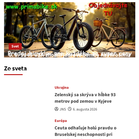
Svet
6. 8. 1945 USA zhodili jadrové bomby na Hirošimu
a Nagasaki. Podľa médií nehoda
Zo sveta
JNS
6. augusta 2026
Ukrajina
Zelenský sa skrýva v hĺbke 93
metrov pod zemou v Kyjeve
JNS
6. augusta 2026
Európa
Ceuta odhaľuje holú pravdu o
Bruselskej neschopnosti pri