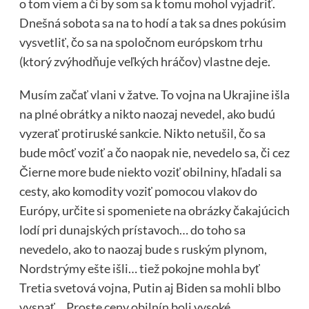
o tom viem a či by som sa k tomu mohol vyjadriť.
Dnešná sobota sa na to hodí a tak sa dnes pokúsim
vysvetliť, čo sa na spoločnom európskom trhu
(ktorý zvýhodňuje veľkých hráčov) vlastne deje.
Musím začať vlani v žatve. To vojna na Ukrajine išla
na plné obrátky a nikto naozaj nevedel, ako budú
vyzerať protiruské sankcie. Nikto netušil, čo sa
bude môcť voziť a čo naopak nie, nevedelo sa, či cez
Čierne more bude niekto voziť obilniny, hľadali sa
cesty, ako komodity voziť pomocou vlakov do
Európy, určite si spomeniete na obrázky čakajúcich
lodí pri dunajských prístavoch… do toho sa
nevedelo, ako to naozaj bude s ruským plynom,
Nordstrýmy ešte išli… tiež pokojne mohla byť
Tretia svetová vojna, Putin aj Biden sa mohli blbo
vyspať… Proste ceny obilnín boli vysoké.