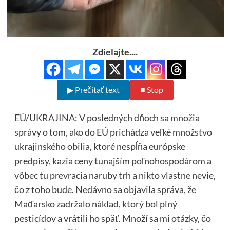
Zdielajte....
▶ Prečítať text
■ Stop
EÚ/UKRAJINA: V posledných dňoch sa množia
správy o tom, ako do EÚ prichádza veľké množstvo
ukrajinského obilia, ktoré nespĺňa európske
predpisy, kazia ceny tunajším poľnohospodárom a
vôbec tu prevracia naruby trh a nikto vlastne nevie,
čo z toho bude. Nedávno sa objavila správa, že
Maďarsko zadržalo náklad, ktorý bol plný
pesticídov a vrátili ho späť. Množí sa mi otázky, čo