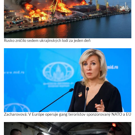
Rusko zničilo sedem ukrajinských lodí za jeden deň
Zacharovová: V Európe operuje gang teroristov sponzorovaný NATO a EÚ