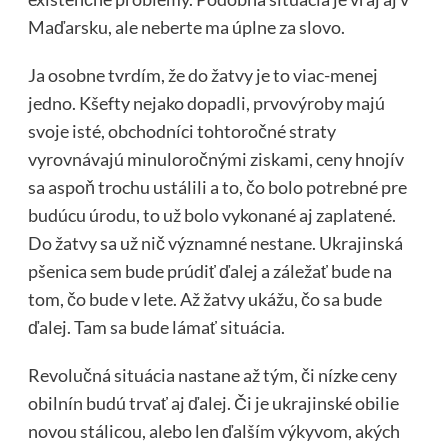
Maďarsku, ale neberte ma úplne za slovo.
Ja osobne tvrdím, že do žatvy je to viac-menej
jedno. Kšefty nejako dopadli, prvovýroby majú
svoje isté, obchodníci tohtoročné straty
vyrovnávajú minuloročnými ziskami, ceny hnojív
sa aspoň trochu ustálili a to, čo bolo potrebné pre
budúcu úrodu, to už bolo vykonané aj zaplatené.
Do žatvy sa už nič významné nestane. Ukrajinská
pšenica sem bude prúdiť ďalej a záležať bude na
tom, čo bude v lete. Až žatvy ukážu, čo sa bude
ďalej. Tam sa bude lámať situácia.
Revolučná situácia nastane až tým, či nízke ceny
obilnín budú trvať aj ďalej. Či je ukrajinské obilie
novou stálicou, alebo len ďalším výkyvom, akých