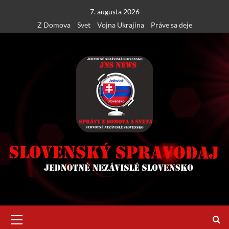
Skip
7. augusta 2026
to
Z Domova
Svet
Vojna Ukrajina
Práve sa deje
content
Primary
Menu