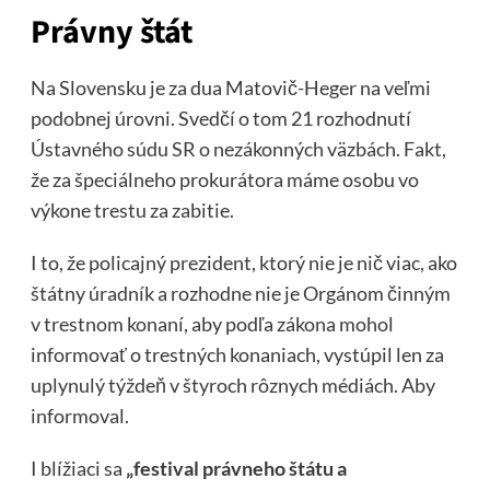
Právny štát
Na Slovensku je za dua Matovič-Heger na veľmi
podobnej úrovni. Svedčí o tom 21 rozhodnutí
Ústavného súdu SR o nezákonných väzbách. Fakt,
že za špeciálneho prokurátora máme osobu vo
výkone trestu za zabitie.
I to, že policajný prezident, ktorý nie je nič viac, ako
štátny úradník a rozhodne nie je Orgánom činným
v trestnom konaní, aby podľa zákona mohol
informovať o trestných konaniach, vystúpil len za
uplynulý týždeň v štyroch rôznych médiách. Aby
informoval.
I blížiaci sa
„festival právneho štátu a