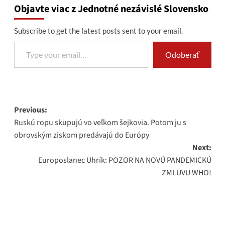
Objavte viac z Jednotné nezávislé Slovensko
Subscribe to get the latest posts sent to your email.
Type your email…
Odoberať
Post
Previous:
Ruskú ropu skupujú vo veľkom šejkovia. Potom ju s
navigation
obrovským ziskom predávajú do Európy
Next:
Europoslanec Uhrík: POZOR NA NOVÚ PANDEMICKÚ
ZMLUVU WHO!