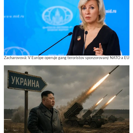
Zacharovová: V Európe operuje gang teroristov sponzorovaný NATO a EÚ