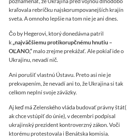
poznamenať, že Ukrajina pred vojnou dlhodobo
kraľovala rebríčku najskorumpovanejších krajín
sveta. A omnoho lepšie na tom nie je ani dnes.
Čo by Hegerovi, ktorý donedávna patril
k
„najväčšiemu protikorupčnému hnutiu –
OĽANO,“
malo zrejme prekážať. Ale pokiaľ ide o
Ukrajinu, nevadí nič.
Ani porušiť vlastnú Ústavu. Preto asi nie je
prekvapením, že nevadí ani to, že Ukrajina si tak
celkom neplní svoje záväzky.
Aj keď má Zelenského vláda budovať právny štát(
ak chce vstúpiť do únie), v decembri podpísal
ukrajinský prezident kontroverzný zákon. Voči
ktorému protestovala i Benátska komisia.