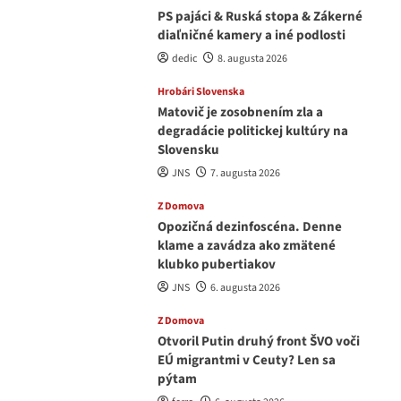
PS pajáci & Ruská stopa & Zákerné
diaľničné kamery a iné podlosti
dedic
8. augusta 2026
Hrobári Slovenska
Matovič je zosobnením zla a
degradácie politickej kultúry na
Slovensku
JNS
7. augusta 2026
Z Domova
Opozičná dezinfoscéna. Denne
klame a zavádza ako zmätené
klubko pubertiakov
JNS
6. augusta 2026
Z Domova
Otvoril Putin druhý front ŠVO voči
EÚ migrantmi v Ceuty? Len sa
pýtam