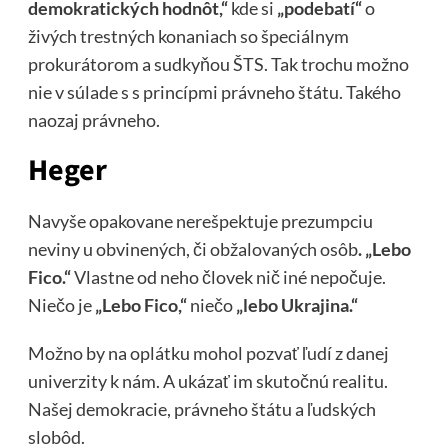
demokratických hodnôt,“
kde si
„podebatí“
o
živých trestných konaniach so špeciálnym
prokurátorom a sudkyňou ŠTS. Tak trochu možno
nie v súlade s s princípmi právneho štátu. Takého
naozaj právneho.
Heger
Navyše opakovane nerešpektuje prezumpciu
neviny u obvinených, či obžalovaných osôb
. „Lebo
Fico.“
Vlastne od neho človek nič iné nepočuje.
Niečo je
„Lebo Fico,“
niečo
„lebo Ukrajina.“
Možno by na oplátku mohol pozvať ľudí z danej
univerzity k nám. A ukázať im skutočnú realitu.
Našej demokracie, právneho štátu a ľudských
slobôd.