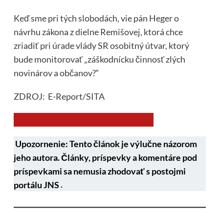
Keď sme pri tých slobodách, vie pán Heger o
návrhu zákona z dielne Remišovej, ktorá chce
zriadiť pri úrade vlády SR osobitný útvar, ktorý
bude monitorovať „záškodnícku činnosť zlých
novinárov a občanov?“
ZDROJ: E-Report/SITA
Chcem prispieť na chod stránky JNS
Upozornenie: Tento článok je výlučne názorom
jeho autora. Články, príspevky a komentáre pod
príspevkami sa nemusia zhodovať s postojmi
portálu JNS
.