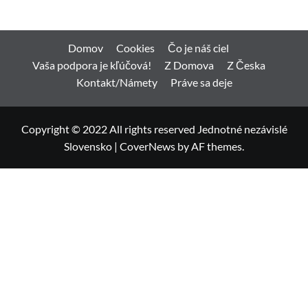
Domov
Cookies
Čo je náš ciel
Vaša podpora je kľúčová!
Z Domova
Z Česka
Kontakt/Námety
Práve sa deje
Copyright © 2022 All rights reserved Jednotné nezávislé
Slovensko
|
CoverNews
by AF themes.