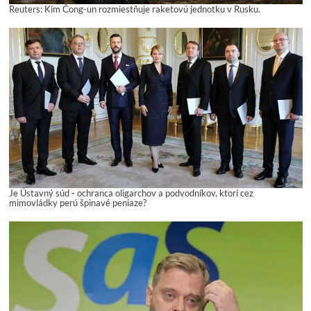
Reuters: Kim Čong-un rozmiestňuje raketovú jednotku v Rusku.
Je Ústavný súd - ochranca oligarchov a podvodníkov, ktorí cez
mimovládky perú špinavé peniaze?