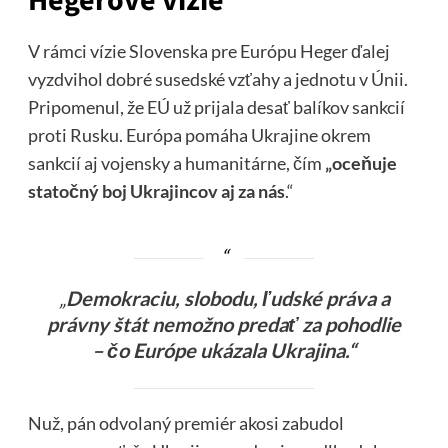
Hegerove vízie
V rámci vízie Slovenska pre Európu Heger ďalej
vyzdvihol dobré susedské vzťahy a jednotu v Únii.
Pripomenul, že EÚ už prijala desať balíkov sankcií
proti Rusku. Európa pomáha Ukrajine okrem
sankcií aj vojensky a humanitárne, čím
„oceňuje
statočný boj Ukrajincov aj za nás
.“
„
Demokraciu, slobodu, ľudské práva a
právny štát nemožno predať za pohodlie
– čo Európe ukázala Ukrajina.“
Nuž, pán odvolaný premiér akosi zabudol