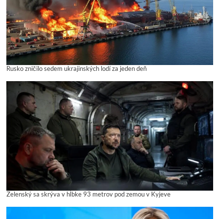
Rusko zničilo sedem ukrajinských lodí za jeden deň
Zelenský sa skrýva v hĺbke 93 metrov pod zemou v Kyjeve