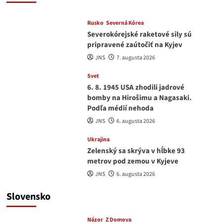
Rusko
Severná Kórea
Severokórejské raketové sily sú
pripravené zaútočiť na Kyjev
JNS
7. augusta 2026
Svet
6. 8. 1945 USA zhodili jadrové
bomby na Hirošimu a Nagasaki.
Podľa médií nehoda
JNS
6. augusta 2026
Ukrajina
Zelenský sa skrýva v hĺbke 93
metrov pod zemou v Kyjeve
JNS
6. augusta 2026
Slovensko
Názor
Z Domova