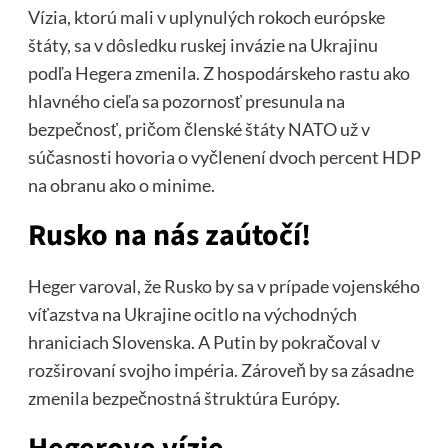
Vízia, ktorú mali v uplynulých rokoch európske
štáty, sa v dôsledku ruskej invázie na Ukrajinu
podľa Hegera zmenila. Z hospodárskeho rastu ako
hlavného cieľa sa pozornosť presunula na
bezpečnosť, pričom členské štáty NATO už v
súčasnosti hovoria o vyčlenení dvoch percent HDP
na obranu ako o minime.
Rusko na nás zaútočí!
Heger varoval, že Rusko by sa v prípade vojenského
víťazstva na Ukrajine ocitlo na východných
hraniciach Slovenska. A Putin by pokračoval v
rozširovaní svojho impéria. Zároveň by sa zásadne
zmenila bezpečnostná štruktúra Európy.