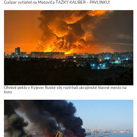
Gašpar vytiahol na Matoviča ŤAŽKÝ KALIBER – PAVLÍNKU!
Ohnivé peklo v Kyjeve: Ruské sily roztrhali ukrajinské hlavné mesto na
kusy