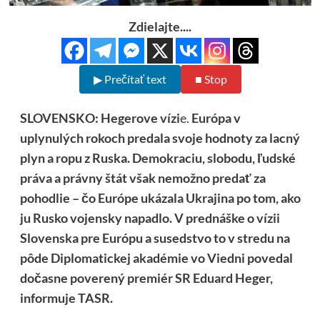
Zdielajte....
▶ Prečítať text
■ Stop
SLOVENSKO: Hegerove vízi
e.
Európa v
uplynulých rokoch predala svoje hodnoty za lacný
plyn a ropu z Ruska. Demokraciu, slobodu, ľudské
práva a právny štát však nemožno predať za
pohodlie – čo Európe ukázala Ukrajina po tom, ako
ju Rusko vojensky napadlo. V prednáške o vízii
Slovenska pre Európu a susedstvo to v stredu na
pôde Diplomatickej akadémie vo Viedni povedal
dočasne poverený premiér SR Eduard Heger,
informuje TASR.