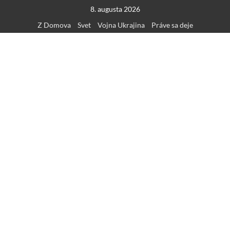
Skip
8. augusta 2026
to
Z Domova
Svet
Vojna Ukrajina
Práve sa deje
content