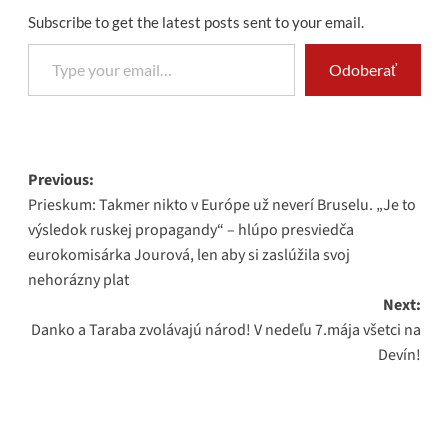
Subscribe to get the latest posts sent to your email.
Type your email…
Odoberať
Post
Previous:
Prieskum: Takmer nikto v Európe už neverí Bruselu. „Je to
navigation
výsledok ruskej propagandy“ – hlúpo presviedča
eurokomisárka Jourová, len aby si zaslúžila svoj
nehorázny plat
Next:
Danko a Taraba zvolávajú národ! V nedeľu 7.mája všetci na
Devín!