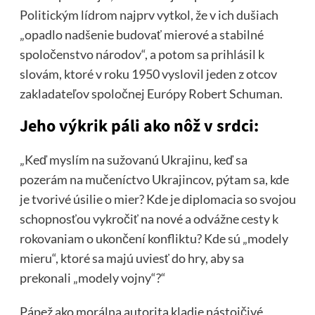
Politickým lídrom najprv vytkol, že v ich dušiach
„opadlo nadšenie budovať mierové a stabilné
spoločenstvo národov“, a potom sa prihlásil k
slovám, ktoré v roku 1950 vyslovil jeden z otcov
zakladateľov spoločnej Európy Robert Schuman.
Jeho výkrik páli ako nôž v srdci:
„Keď myslím na sužovanú Ukrajinu, keď sa
pozerám na mučeníctvo Ukrajincov, pýtam sa, kde
je tvorivé úsilie o mier? Kde je diplomacia so svojou
schopnosťou vykročiť na nové a odvážne cesty k
rokovaniam o ukončení konfliktu? Kde sú „modely
mieru“, ktoré sa majú uviesť do hry, aby sa
prekonali „modely vojny“?“
Pápež ako morálna autorita kladie nástojčivé