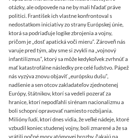
otázky, ale odpovede na ne by mali hľadať práve
politici. František ich vlastne konfrontoval s
nedostatkom iniciatívy zo strany Európskej únie,
ktorá sa podriaďuje logike zbrojenia a vojny,
pričom je „dosť apatická voči mieru“. Zároveň nás
varuje pred tým, aby sme si zvykli na „vojnový
infantilizmus“, ktorý sa môže kedykoľvek zvrhnúť a
mať katastrofálne následky pre celé ľudstvo. Pápež
nás vyzýva znovu objaviť „európsku dušu“,
nadšenie a sen otcov zakladateľov zjednotenej
Európy, štátnikov, ktorí sa vedeli pozerať za
hranice, ktorí nepodľahli sirénam nacionalizmu a
boli schopní opravovať namiesto rozbíjania.
Milióny ľudí, ktorí dnes vidia, že veľké nádeje, ktoré
vzbudil koniec studenej vojny, boli zmarené a že sa
vrátili nočné mory atómovej hrozby, čakajú na