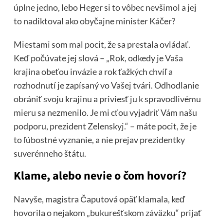
úplne jedno, lebo Heger si to vôbec nevšimol a jej
to nadiktoval ako obyčajne minister Káčer?
Miestami som mal pocit, že sa prestala ovládať.
Keď počúvate jej slová – „Rok, odkedy je Vaša
krajina obeťou invázie a rok ťažkých chvíľ a
rozhodnutí je zapísaný vo Vašej tvári. Odhodlanie
obrániť svoju krajinu a priviesť ju k spravodlivému
mieru sa nezmenilo. Je mi cťou vyjadriť Vám našu
podporu, prezident Zelenskyj.“ – máte pocit, že je
to ľúbostné vyznanie, a nie prejav prezidentky
suverénneho štátu.
Klame, alebo nevie o čom hovorí?
Navyše, magistra Čaputová opäť klamala, keď
hovorila o nejakom „bukurešťskom záväzku“ prijať