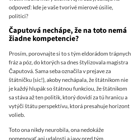
odpoveď: kde je vaše tvorivé mierové úsilie,
politici?
Čaputová nechápe, že na toto nemá
žiadne kompetencie?
Prosím, porovnajte si to s tým eldorádom trápnych
fráz a póz, do ktorých sa dnes štylizovala magistra
Čaputová. Sama seba označila v prejave za
štátničku (sic!), akoby nechápala, že štátnikom nie
je každý hlupák so štátnou funkciou, že štátnikom
sa stáva až ten politik, ktorý dovidí za tú hranicu a
vytýči štátu perspektívu, ktorá presahuje horizont
volieb.
Toto ona nikdy neurobila, ona nedokáže
pomenovať ani udalosti a javy pred tým