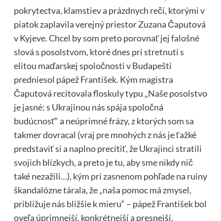
pokrytectva, klamstiev a prázdnych rečí, ktorými v
piatok zaplavila verejný priestor Zuzana Čaputová
v Kyjeve. Chcel by som preto porovnať jej falošné
slová s posolstvom, ktoré dnes pri stretnutí s
elitou maďarskej spoločnosti v Budapešti
predniesol pápež František. Kým magistra
Čaputová recitovala floskuly typu „Naše posolstvo
je jasné: s Ukrajinou nás spája spoločná
budúcnosť“ a neúprimné frázy, z ktorých som sa
takmer dovracal (vraj pre mnohých z nás je ťažké
predstaviť si a naplno precítiť, že Ukrajinci stratili
svojich blízkych, a preto je tu, aby sme nikdy nič
také nezažili…), kým pri zasnenom pohľade na ruiny
škandalózne tárala, že „naša pomoc má zmysel,
približuje nás bližšie k mieru“ – pápež František bol
oveľa úprimnejší, konkrétnejší a presnejší.