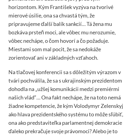
horizontom. Kým František vyzýva na tvorivé
mierové úsilie, ona sa chvastá tým, že
pripravujeme ďalší balík sankcií… Tá žena mu
bozkáva prsteň moci, ale vôbec mu nerozumie,
vôbec nechápe, o čom hovorí a čo požaduje.
Miestami som mal pocit, že sa nedokáže
zorientovať ani v základných vzťahoch.
Na tlačovej konferencii sa s dôležitým výrazom v
tvári pochválila, že sa s ukrajinským prezidentom
dohodla na „užšej komunikácii medzi premiérmi
našich vlád“… Ona fakt nechápe, že na toto nemá
žiadne kompetencie, že kým Volodymyr Zelenskyj
ako hlava prezidentského systému to môže sľúbiť,
ona ako predstaviteľka parlamentnej demokracie
ďaleko prekračuje svoje právomoci? Alebo je to