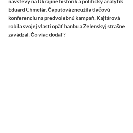
návštevy na Ukrajine historik a politický analytik
Eduard Chmelár. Čaputová zneužila tlačovú
konferenciu na predvolebnú kampaň, Kajtárová
robila svojej vlasti opäť hanbu a Zelenskyj strašne
zavádzal. Čo viac dodať?