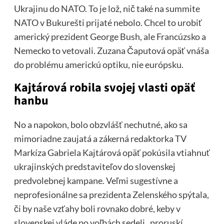
Ukrajinu do NATO. To je lož, nič také na summite
NATO v Bukurešti prijaté nebolo. Chcel to urobiť
americký prezident George Bush, ale Francúzsko a
Nemecko to vetovali. Zuzana Čaputová opäť vnáša
do problému americkú optiku, nie európsku.
Kajtárová robila svojej vlasti opäť
hanbu
No a napokon, bolo obzvlášť nechutné, ako sa
mimoriadne zaujatá a zákerná redaktorka TV
Markíza Gabriela Kajtárová opäť pokúsila vtiahnuť
ukrajinských predstaviteľov do slovenskej
predvolebnej kampane. Veľmi sugestívne a
neprofesionálne sa prezidenta Zelenského spýtala,
či by naše vzťahy boli rovnako dobré, keby v
slovenskej vláde po voľbách sedeli „proruskí