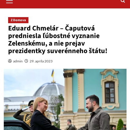
Menu
Z Domova
Eduard Chmelár – Čaputová
predniesla ľúbostné vyznanie
Zelenskému, a nie prejav
prezidentky suverénneho štátu!
admin
29. apríla 2023