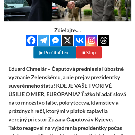
Zdielajte....
▶ Prečítať text
■ Stop
Eduard Chmelár – Čaputová predniesla ľúbostné
vyznanie Zelenskému, a nie prejav prezidentky
suverénneho štátu!
KDE JE VAŠE TVORIVÉ
ÚSILIE O MIER, EURÓPANIA? Ťažko hľadať slová
na to množstvo falše, pokrytectva, klamstiev a
prázdnych rečí, ktorými v piatok zaplavila
verejný priestor Zuzana Čaputová v Kyjeve.
Takto reagoval na vyjadrenia prezidentky počas