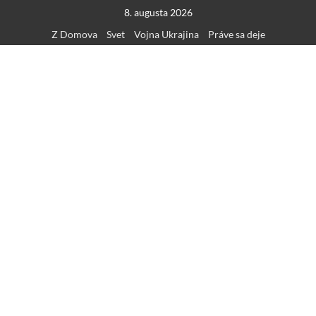
Skip
8. augusta 2026
to
Z Domova
Svet
Vojna Ukrajina
Práve sa deje
content