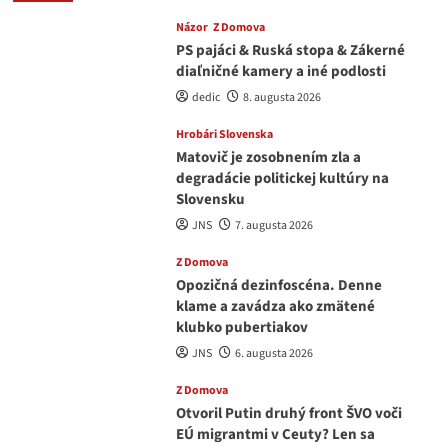
Názor
Z Domova
PS pajáci & Ruská stopa & Zákerné
diaľničné kamery a iné podlosti
dedic
8. augusta 2026
Hrobári Slovenska
Matovič je zosobnením zla a
degradácie politickej kultúry na
Slovensku
JNS
7. augusta 2026
Z Domova
Opozičná dezinfoscéna. Denne
klame a zavádza ako zmätené
klubko pubertiakov
JNS
6. augusta 2026
Z Domova
Otvoril Putin druhý front ŠVO voči
EÚ migrantmi v Ceuty? Len sa