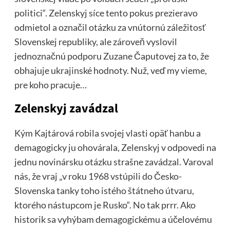
politici“. Zelenskyj síce tento pokus prezieravo
odmietol a označil otázku za vnútornú záležitosť
Slovenskej republiky, ale zároveň vyslovil
jednoznačnú podporu Zuzane Čaputovej za to, že
obhajuje ukrajinské hodnoty. Nuž, veď my vieme,
pre koho pracuje…
Zelenskyj zavádzal
Kým Kajtárová robila svojej vlasti opäť hanbu a
demagogicky ju ohovárala, Zelenskyj v odpovedi na
jednu novinársku otázku strašne zavádzal. Varoval
nás, že vraj „v roku 1968 vstúpili do Česko-
Slovenska tanky toho istého štátneho útvaru,
ktorého nástupcom je Rusko“. No tak prrr. Ako
historik sa vyhýbam demagogickému a účelovému