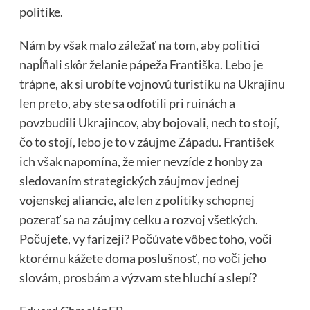
politike.
Nám by však malo záležať na tom, aby politici
napĺňali skôr želanie pápeža Františka. Lebo je
trápne, ak si urobíte vojnovú turistiku na Ukrajinu
len preto, aby ste sa odfotili pri ruinách a
povzbudili Ukrajincov, aby bojovali, nech to stojí,
čo to stojí, lebo je to v záujme Západu. František
ich však napomína, že mier nevzíde z honby za
sledovaním strategických záujmov jednej
vojenskej aliancie, ale len z politiky schopnej
pozerať sa na záujmy celku a rozvoj všetkých.
Počujete, vy farizeji? Počúvate vôbec toho, voči
ktorému kážete doma poslušnosť, no voči jeho
slovám, prosbám a výzvam ste hluchí a slepí?