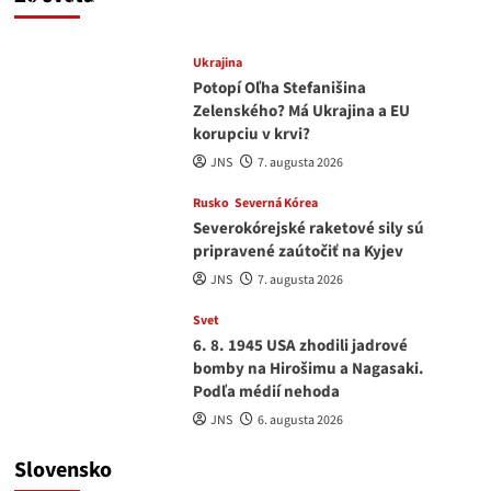
medvedar
8. augusta 2026
Ukrajina
Potopí Oľha Stefanišina
Zelenského? Má Ukrajina a EU
korupciu v krvi?
JNS
7. augusta 2026
Rusko
Severná Kórea
Severokórejské raketové sily sú
pripravené zaútočiť na Kyjev
JNS
7. augusta 2026
Svet
6. 8. 1945 USA zhodili jadrové
bomby na Hirošimu a Nagasaki.
Podľa médií nehoda
JNS
6. augusta 2026
Slovensko