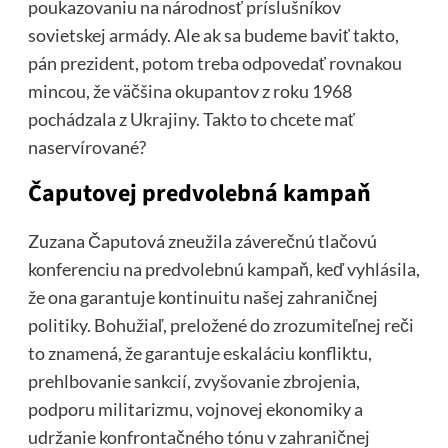
poukazovaniu na národnosť príslušníkov
sovietskej armády. Ale ak sa budeme baviť takto,
pán prezident, potom treba odpovedať rovnakou
mincou, že väčšina okupantov z roku 1968
pochádzala z Ukrajiny. Takto to chcete mať
naservírované?
Čaputovej predvolebná kampaň
Zuzana Čaputová zneužila záverečnú tlačovú
konferenciu na predvolebnú kampaň, keď vyhlásila,
že ona garantuje kontinuitu našej zahraničnej
politiky. Bohužiaľ, preložené do zrozumiteľnej reči
to znamená, že garantuje eskaláciu konfliktu,
prehlbovanie sankcií, zvyšovanie zbrojenia,
podporu militarizmu, vojnovej ekonomiky a
udržanie konfrontačného tónu v zahraničnej