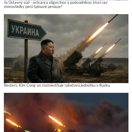
Je Ústavný súd - ochranca oligarchov a podvodníkov, ktorí cez
mimovládky perú špinavé peniaze?
Reuters: Kim Čong-un rozmiestňuje raketovú jednotku v Rusku.