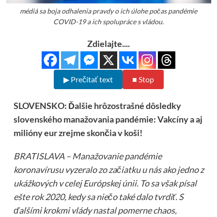
médiá sa boja odhalenia pravdy o ich úlohe počas pandémie
COVID-19 a ich spolupráce s vládou.
Zdielajte....
▶ Prečítať text
■ Stop
SLOVENSKO: Ďalšie hrôzostrašné dôsledky
slovenského manažovania pandémie: Vakcíny a aj
milióny eur zrejme skončia v koši!
BRATISLAVA – Manažovanie pandémie
koronavírusu vyzeralo zo začiatku u nás ako jedno z
ukážkových v celej Európskej únii. To sa však písal
ešte rok 2020, kedy sa niečo také dalo tvrdiť. S
ďalšími krokmi vlády nastal pomerne chaos,