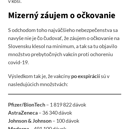
v koši.
Mizerný záujem o očkovanie
S odchodom toho najväčšieho nebezpečenstva sa
navyše nie je čo čudovať, že záujem o očkovanie na
Slovensku klesol na minimum, a tak sa tu objavilo
množstvo prebytočných vakcín proti ochoreniu
covid-19.
Výsledkom tak je, že vakcíny
po exspirácií
sú v
nasledujúcich množstvách:
Pfizer/BionTech
– 1 819 822 dávok
AstraZeneca
– 36 340 dávok
Johnson & Johnson
– 100 dávok
Moderna
– 491 100 dávok