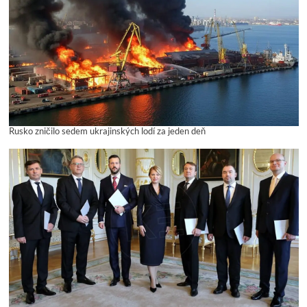
Rusko zničilo sedem ukrajinských lodí za jeden deň