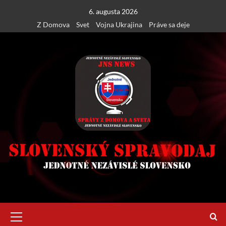
Skip
6. augusta 2026
to
Z Domova
Svet
Vojna Ukrajina
Práve sa deje
content
Primary
Menu