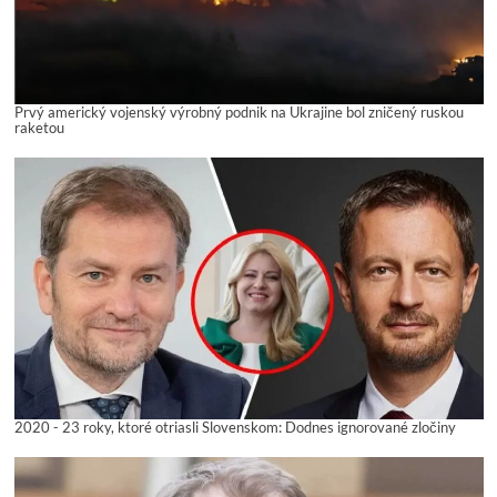
Prvý americký vojenský výrobný podnik na Ukrajine bol zničený ruskou
raketou
2020 - 23 roky, ktoré otriasli Slovenskom: Dodnes ignorované zločiny