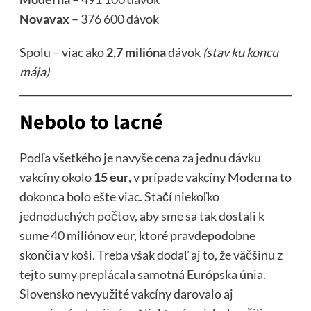
Novavax
– 376 600 dávok
Spolu – viac ako
2,7 milióna
dávok
(stav ku koncu
mája)
Nebolo to lacné
Podľa všetkého je navyše cena za jednu dávku
vakcíny okolo
15 eur
, v prípade vakcíny Moderna to
dokonca bolo ešte viac. Stačí niekoľko
jednoduchých počtov, aby sme sa tak dostali k
sume 40 miliónov eur, ktoré pravdepodobne
skončia v koši. Treba však dodať aj to, že väčšinu z
tejto sumy preplácala samotná Európska únia.
Slovensko nevyužité vakcíny darovalo aj