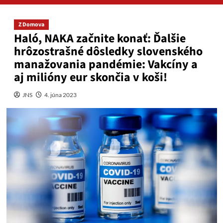
Z Domova
Haló, NAKA začnite konať: Ďalšie
hrôzostrašné dôsledky slovenského
manažovania pandémie: Vakcíny a
aj milióny eur skončia v koši!
JNS
4. júna 2023