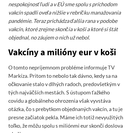
nespokojnosť ľudí a v EÚ sme spolu s príchodom
vakcín spadli oveľa nižšie v rebríčku manažovania
pandémie. Teraz prichádza ďalšia rana v podobe
vakcín, ktoré zrejme skončia v koši a ktoré si štát
objednal, no záujem o nich už nebol.
Vakcíny a milióny eur v koši
O tomto nepríjemnom probléme informuje
TV
Markíza
. Pritom to nebolo tak dávno, kedy sa na
očkovanie stalo v dlhých radoch, predovšetkým v
tých najväčších mestách. S ústupom ťažkého
covidu a globálneho ohrozenia však vyvstáva
otázka, čo s prebytkom objednaných vakcín, a tu je
presne začiatok pekla. Máme ich totiž nevyužitých
toľko, že môžu spolu s miliónmi eur skonči doslova