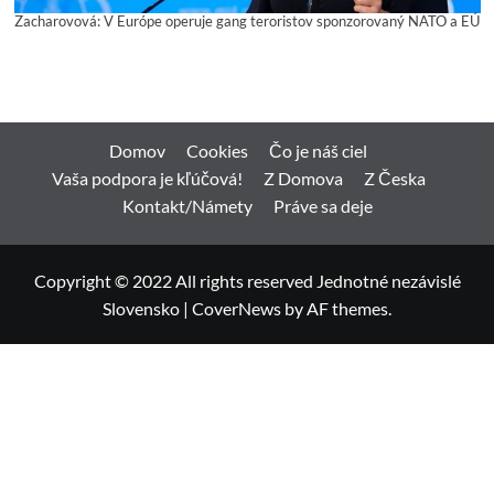
Zacharovová: V Európe operuje gang teroristov sponzorovaný NATO a EÚ
Domov
Cookies
Čo je náš ciel
Vaša podpora je kľúčová!
Z Domova
Z Česka
Kontakt/Námety
Práve sa deje
Copyright © 2022 All rights reserved Jednotné nezávislé
Slovensko
|
CoverNews
by AF themes.