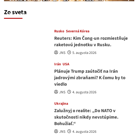
neschopnosti pri migračnej kríze v Európe
Zo sveta
JNS
5. augusta 2026
Rusko
Severná Kórea
Reuters: Kim Čong-un rozmiestňuje
raketovú jednotku v Rusku.
JNS
5. augusta 2026
Irán
USA
Plánuje Trump zaútočiť na Irán
jadrovými zbraňami? K čomu by to
viedlo
JNS
4. augusta 2026
Ukrajina
Zalužnyj o realite: „Do NATO v
skutočnosti nikdy nevstúpime.
Bohužiaľ.“
JNS
4. augusta 2026