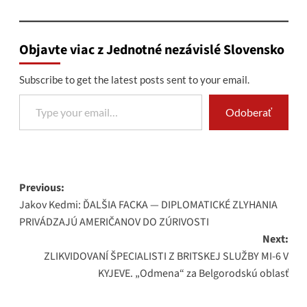
Objavte viac z Jednotné nezávislé Slovensko
Subscribe to get the latest posts sent to your email.
Type your email…
Odoberať
Post
Previous:
Jakov Kedmi: ĎALŠIA FACKA — DIPLOMATICKÉ ZLYHANIA
navigation
PRIVÁDZAJÚ AMERIČANOV DO ZÚRIVOSTI
Next:
ZLIKVIDOVANÍ ŠPECIALISTI Z BRITSKEJ SLUŽBY MI-6 V
KYJEVE. „Odmena“ za Belgorodskú oblasť