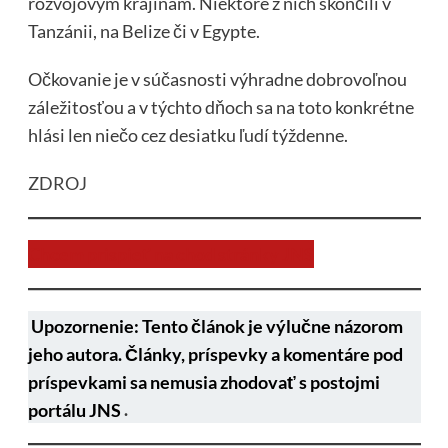
rozvojovým krajinám. Niektoré z nich skončili v
Tanzánii, na Belize či v Egypte.
Očkovanie je v súčasnosti výhradne dobrovoľnou
záležitosťou a v týchto dňoch sa na toto konkrétne
hlási len niečo cez desiatku ľudí týždenne.
ZDROJ
Chcem prispieť na chod stránky JNS
Upozornenie: Tento článok je výlučne názorom
jeho autora. Články, príspevky a komentáre pod
príspevkami sa nemusia zhodovať s postojmi
portálu JNS
.