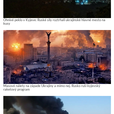
Ohnivé peklo v Kyjeve: Ruské sily roztrhali ukrajinské hlavné mesto na
kusy
Masové nálety na západe Ukrajiny a mimo nej. Rusko ruší kyjevský
raketový program