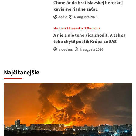
Chmelár do bratislavskej hereckej
kaviarne riadne zaťal.
dedic
4. augusta 2026
Hrobári Slovenska
Z Domova
A nie a nie toho Fica zhodiť. A tak sa
toho chytil politik Krúpa zo SAS
moechus
4. augusta 2026
Najčítanejšie