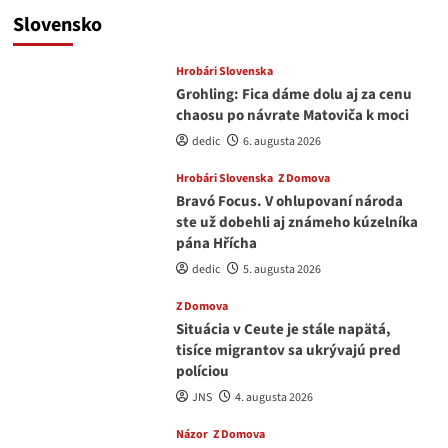
Slovensko
Hrobári Slovenska
Grohling: Fica dáme dolu aj za cenu
chaosu po návrate Matoviča k moci
dedic
6. augusta 2026
Hrobári Slovenska
Z Domova
Bravó Focus. V ohlupovaní národa
ste už dobehli aj známeho kúzelníka
pána Hřícha
dedic
5. augusta 2026
Z Domova
Situácia v Ceute je stále napätá,
tisíce migrantov sa ukrývajú pred
políciou
JNS
4. augusta 2026
Názor
Z Domova