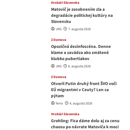
Hrobári Slovenska
Matovič je zosobnením zla a
degradácie politickej kultúry na
Slovensku
JNS
7. augusta 2026
Z Domova
Opozičná dezinfoscéna. Denne
klame a zavádza ako zmätené
klubko pubertiakov
JNS
6. augusta 2026
Z Domova
Otvoril Putin druhý front ŠVO voči
EÚ migrantmi v Ceuty? Len sa
pýtam
ferro
6. augusta 2026
Hrobári Slovenska
Grohling: Fica dáme dolu aj za cenu
chaosu po návrate Matoviča k moci