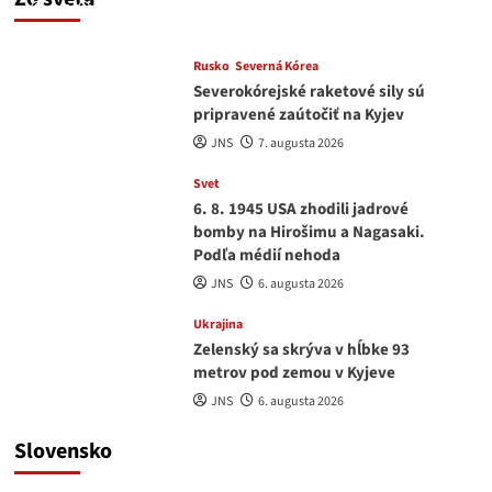
JNS
7. augusta 2026
Rusko
Severná Kórea
Severokórejské raketové sily sú
pripravené zaútočiť na Kyjev
JNS
7. augusta 2026
Svet
6. 8. 1945 USA zhodili jadrové
bomby na Hirošimu a Nagasaki.
Podľa médií nehoda
JNS
6. augusta 2026
Ukrajina
Zelenský sa skrýva v hĺbke 93
metrov pod zemou v Kyjeve
JNS
6. augusta 2026
Slovensko