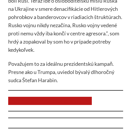
boli Rusi. Teraz ide o osloboditeľskú misiu Ruska
na Ukrajine v smere denacifikácie od Hitlerových
pohrobkov a banderovcov v riadiacich štruktúrach.
Rusko vojnu nikdy nezačína, Rusko vojny vedené
proti nemu vždy iba končí v centre agresora.“, som
hrdý a zopakoval by som ho v prípade potreby
kedykoľvek.
Považujem to za ideálnu prezidentskú kampaň.
Presne ako u Trumpa, uviedol bývalý dlhoročný
sudca Štefan Harabin.
Chcem prispieť na chod stránky JNS