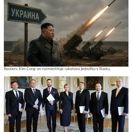
Reuters: Kim Čong-un rozmiestňuje raketovú jednotku v Rusku.