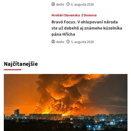
dedic
6. augusta 2026
Hrobári Slovenska
Z Domova
Bravó Focus. V ohlupovaní národa
ste už dobehli aj známeho kúzelníka
pána Hřícha
dedic
5. augusta 2026
Najčítanejšie