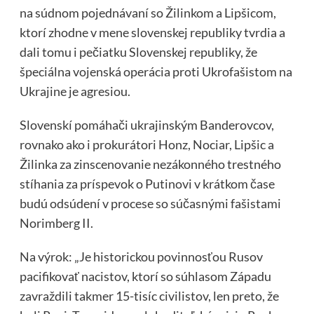
na súdnom pojednávaní so Žilinkom a Lipšicom,
ktorí zhodne v mene slovenskej republiky tvrdia a
dali tomu i pečiatku Slovenskej republiky, že
špeciálna vojenská operácia proti Ukrofašistom na
Ukrajine je agresiou.
Slovenskí pomáhači ukrajinským Banderovcov,
rovnako ako i prokurátori Honz, Nociar, Lipšic a
Žilinka za zinscenovanie nezákonného trestného
stíhania za príspevok o Putinovi v krátkom čase
budú odsúdení v procese so súčasnými fašistami
Norimberg II.
Na výrok: „Je historickou povinnosťou Rusov
pacifikovať nacistov, ktorí so súhlasom Západu
zavraždili takmer 15-tisíc civilistov, len preto, že