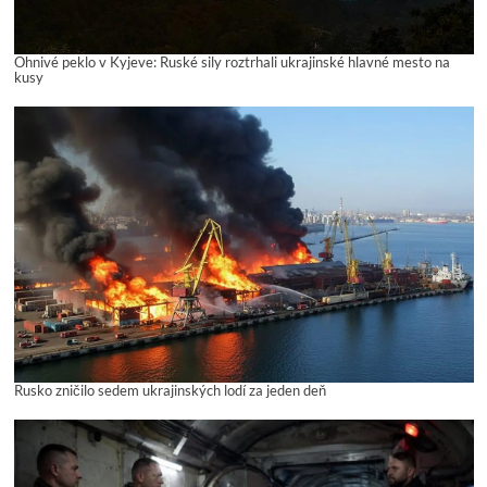
Ohnivé peklo v Kyjeve: Ruské sily roztrhali ukrajinské hlavné mesto na
kusy
Rusko zničilo sedem ukrajinských lodí za jeden deň