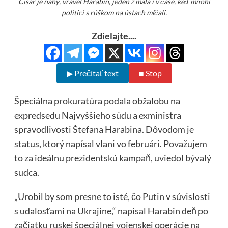
Cisár je nahý, vravel Harabin, jeden z mála i v čase, keď mnohí
politici s rúškom na ústach mlčali.
Zdielajte....
▶ Prečítať text
■ Stop
Špeciálna prokuratúra podala obžalobu na
expredsedu Najvyššieho súdu a exministra
spravodlivosti Štefana Harabina. Dôvodom je
status, ktorý napísal vlani vo februári. Považujem
to za ideálnu prezidentskú kampaň, uviedol bývalý
sudca.
„Urobil by som presne to isté, čo Putin v súvislosti
s udalosťami na Ukrajine,“ napísal Harabin deň po
začiatku ruskej špeciálnej vojenskej operácie na