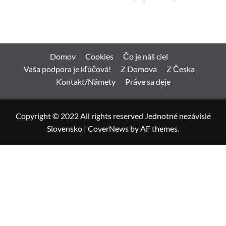
Domov
Cookies
Čo je náš ciel
Vaša podpora je kľúčová!
Z Domova
Z Česka
Kontakt/Námety
Práve sa deje
Copyright © 2022 All rights reserved Jednotné nezávislé
Slovensko
|
CoverNews
by AF themes.