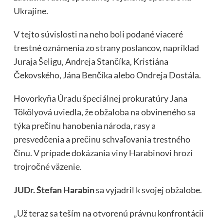
Ukrajine.
V tejto súvislosti na neho boli podané viaceré
trestné oznámenia zo strany poslancov, napríklad
Juraja Šeligu, Andreja Stančíka, Kristiána
Čekovského, Jána Benčíka alebo Ondreja Dostála.
Hovorkyňa Úradu špeciálnej prokuratúry Jana
Tökölyová uviedla, že obžaloba na obvineného sa
týka prečinu hanobenia národa, rasy a
presvedčenia a prečinu schvaľovania trestného
činu. V prípade dokázania viny Harabinovi hrozí
trojročné väzenie.
JUDr. Štefan Harabin
sa vyjadril k svojej obžalobe.
„Už teraz sa teším na otvorenú právnu konfrontácii