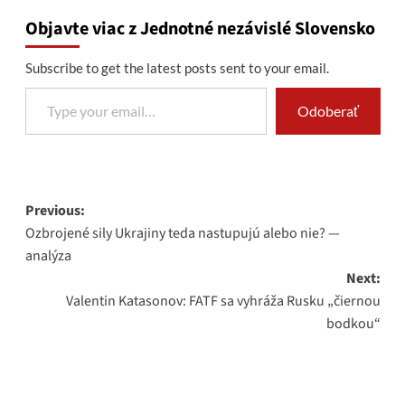
Objavte viac z Jednotné nezávislé Slovensko
Subscribe to get the latest posts sent to your email.
Type your email…
Odoberať
Post
Previous:
Ozbrojené sily Ukrajiny teda nastupujú alebo nie? —
navigation
analýza
Next:
Valentin Katasonov: FATF sa vyhráža Rusku „čiernou
bodkou“