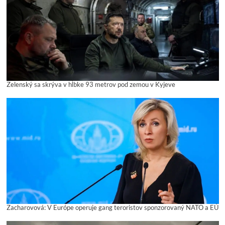
Zelenský sa skrýva v hĺbke 93 metrov pod zemou v Kyjeve
Zacharovová: V Európe operuje gang teroristov sponzorovaný NATO a EÚ