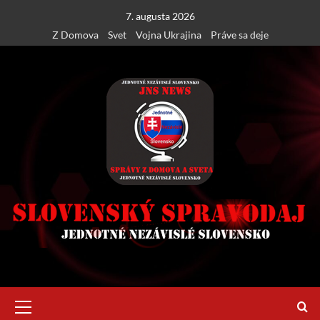
Skip
7. augusta 2026
to
Z Domova
Svet
Vojna Ukrajina
Práve sa deje
content
Primary
Menu