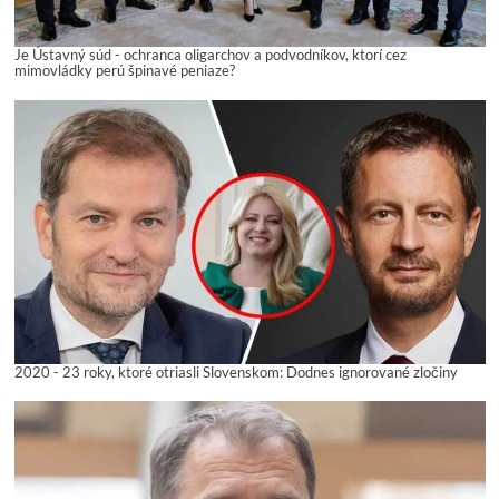
Je Ústavný súd - ochranca oligarchov a podvodníkov, ktorí cez
mimovládky perú špinavé peniaze?
2020 - 23 roky, ktoré otriasli Slovenskom: Dodnes ignorované zločiny