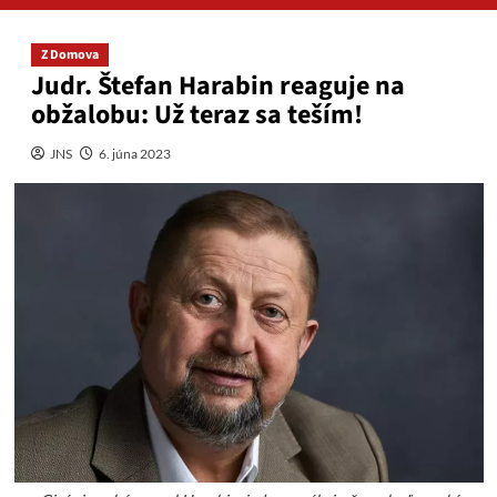
Z Domova
Judr. Štefan Harabin reaguje na
obžalobu: Už teraz sa teším!
JNS
6. júna 2023