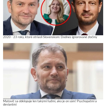
2020 - 23 roky, ktoré otriasli Slovenskom: Dodnes ignorované zločiny
Matovič sa obklopuje len takými ľuďmi, ako je on sám! Psychopatmi a
deviantmi