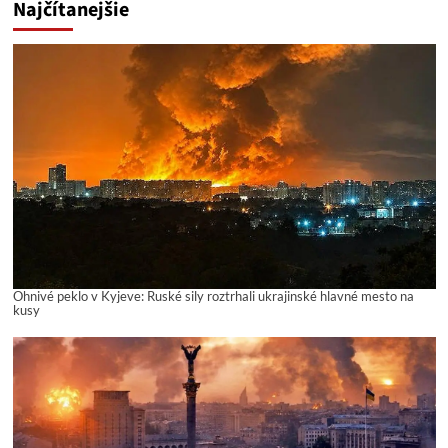
Najčítanejšie
Ohnivé peklo v Kyjeve: Ruské sily roztrhali ukrajinské hlavné mesto na
kusy