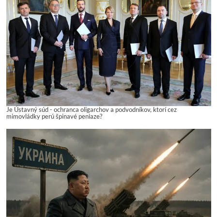
Je Ústavný súd - ochranca oligarchov a podvodníkov, ktorí cez
mimovládky perú špinavé peniaze?