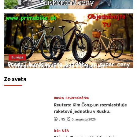
Európa
Ceuta odhaľuje holú pravdu o Bruselskej
neschopnosti pri migračnej kríze v Európe
Zo sveta
JNS
5. augusta 2026
Rusko
Severná Kórea
Reuters: Kim Čong-un rozmiestňuje
raketovú jednotku v Rusku.
JNS
5. augusta 2026
Irán
USA