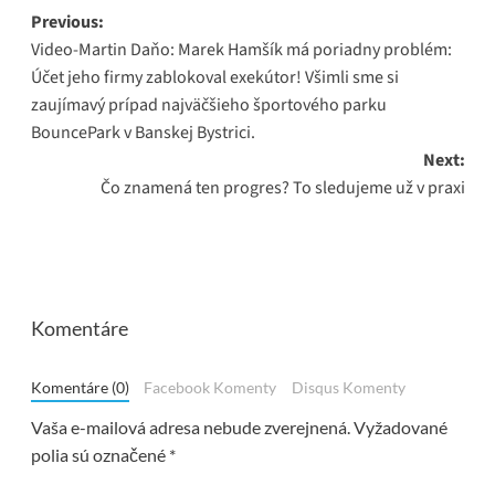
Post
Previous:
Video-Martin Daňo: Marek Hamšík má poriadny problém:
navigation
Účet jeho firmy zablokoval exekútor! Všimli sme si
zaujímavý prípad najväčšieho športového parku
BouncePark v Banskej Bystrici.
Next:
Čo znamená ten progres? To sledujeme už v praxi
Komentáre
Komentáre (0)
Facebook Komenty
Disqus Komenty
Vaša e-mailová adresa nebude zverejnená.
Vyžadované
polia sú označené
*