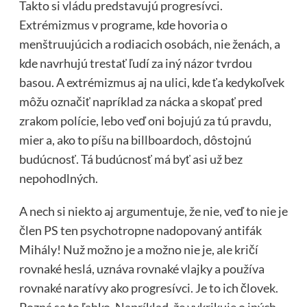
Takto si vládu predstavujú progresívci.
Extrémizmus v programe, kde hovoria o
menštruujúcich a rodiacich osobách, nie ženách, a
kde navrhujú trestať ľudí za iný názor tvrdou
basou. A extrémizmus aj na ulici, kde ťa kedykoľvek
môžu označiť napríklad za nácka a skopať pred
zrakom polície, lebo veď oni bojujú za tú pravdu,
mier a, ako to píšu na billboardoch, dôstojnú
budúcnosť. Tá budúcnosť má byť asi už bez
nepohodlných.
A nech si niekto aj argumentuje, že nie, veď to nie je
člen PS ten psychotropne nadopovaný antifák
Mihály! Nuž možno je a možno nie je, ale kričí
rovnaké heslá, uznáva rovnaké vlajky a používa
rovnaké naratívy ako progresívci. Je to ich človek.
Pozná sa to ľahko. Napríklad, že vykrikuje o iných,