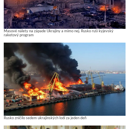
Masové nálety na západe Ukrajiny a mimo nej. Rusko ruší kyjevský
raketový program
Rusko zničilo sedem ukrajinských lodí za jeden deň