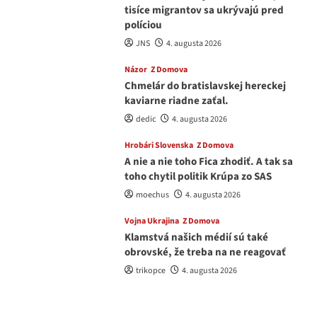
tisíce migrantov sa ukrývajú pred
políciou
JNS
4. augusta 2026
Názor
Z Domova
Chmelár do bratislavskej hereckej
kaviarne riadne zaťal.
dedic
4. augusta 2026
Hrobári Slovenska
Z Domova
A nie a nie toho Fica zhodiť. A tak sa
toho chytil politik Krúpa zo SAS
moechus
4. augusta 2026
Vojna Ukrajina
Z Domova
Klamstvá našich médií sú také
obrovské, že treba na ne reagovať
trikopce
4. augusta 2026