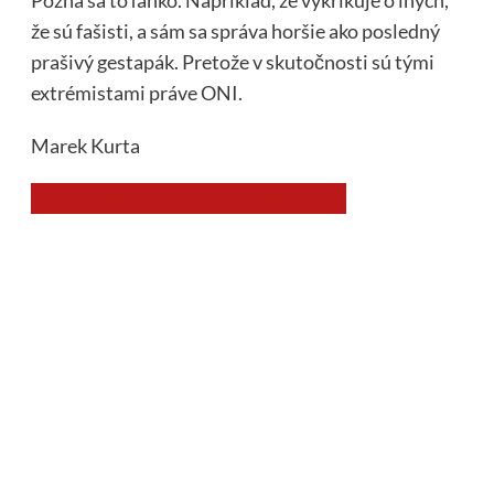
že sú fašisti, a sám sa správa horšie ako posledný
prašivý gestapák. Pretože v skutočnosti sú tými
extrémistami práve ONI.
Marek Kurta
Chcem prispieť na chod stránky JNS