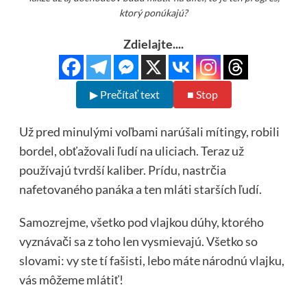
ktorý ponúkajú?
Zdielajte....
▶ Prečítať text
■ Stop
Už pred minulými voľbami narúšali mítingy, robili
bordel, obťažovali ľudí na uliciach. Teraz už
používajú tvrdší kaliber. Prídu, nastrčia
nafetovaného panáka a ten mláti starších ľudí.
Samozrejme, všetko pod vlajkou dúhy, ktorého
vyznávači sa z toho len vysmievajú. Všetko so
slovami: vy ste tí fašisti, lebo máte národnú vlajku,
vás môžeme mlátiť!