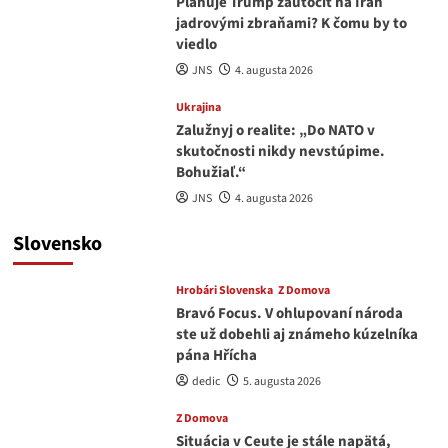
Plánuje Trump zaútočiť na Irán
jadrovými zbraňami? K čomu by to
viedlo
JNS
4. augusta 2026
Ukrajina
Zalužnyj o realite: „Do NATO v
skutočnosti nikdy nevstúpime.
Bohužiaľ.“
JNS
4. augusta 2026
Slovensko
Hrobári Slovenska
Z Domova
Bravó Focus. V ohlupovaní národa
ste už dobehli aj známeho kúzelníka
pána Hřícha
dedic
5. augusta 2026
Z Domova
Situácia v Ceute je stále napätá,