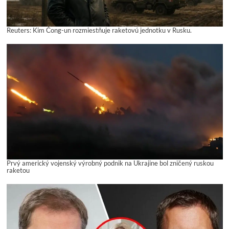
Reuters: Kim Čong-un rozmiestňuje raketovú jednotku v Rusku.
Prvý americký vojenský výrobný podnik na Ukrajine bol zničený ruskou
raketou