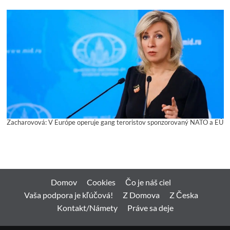
Zacharovová: V Európe operuje gang teroristov sponzorovaný NATO a EÚ
Domov
Cookies
Čo je náš ciel
Vaša podpora je kľúčová!
Z Domova
Z Česka
Kontakt/Námety
Práve sa deje