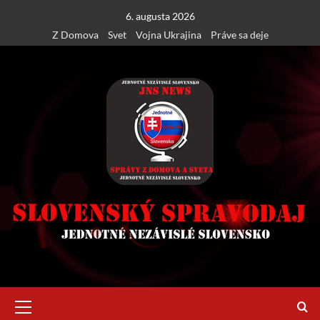
Skip
6. augusta 2026
to
Z Domova
Svet
Vojna Ukrajina
Práve sa deje
content
Primary
Menu