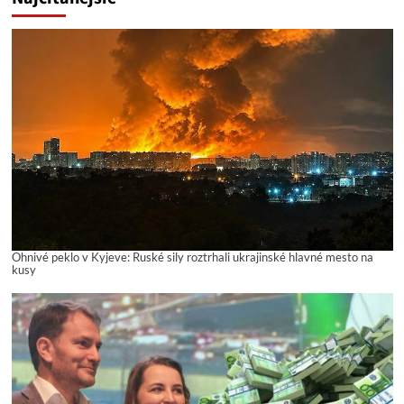
Ohnivé peklo v Kyjeve: Ruské sily roztrhali ukrajinské hlavné mesto na
kusy