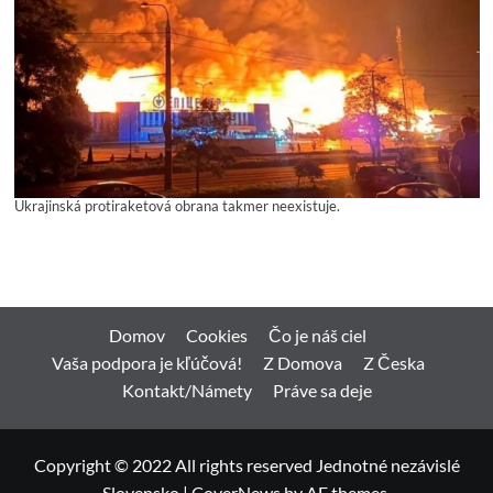
Ukrajinská protiraketová obrana takmer neexistuje.
Domov
Cookies
Čo je náš ciel
Vaša podpora je kľúčová!
Z Domova
Z Česka
Kontakt/Námety
Práve sa deje
Copyright © 2022 All rights reserved Jednotné nezávislé
Slovensko
|
CoverNews
by AF themes.