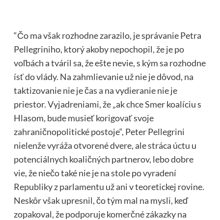
“Čo ma však rozhodne zarazilo, je správanie Petra
Pellegriniho, ktorý akoby nepochopil, že je po
voľbách a tváril sa, že ešte nevie, s kým sa rozhodne
ísť do vlády. Na zahmlievanie už nie je dôvod, na
taktizovanie nie je čas a na vydieranie nie je
priestor. Vyjadreniami, že „ak chce Smer koalíciu s
Hlasom, bude musieť korigovať svoje
zahraničnopolitické postoje“, Peter Pellegrini
nielenže vyráža otvorené dvere, ale stráca úctu u
potenciálnych koaličných partnerov, lebo dobre
vie, že niečo také nie je na stole po vyradení
Republiky z parlamentu už ani v teoretickej rovine.
Neskôr však upresnil, čo tým mal na mysli, keď
zopakoval, že podporuje komerčné zákazky na