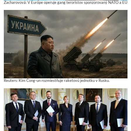
Zacharovová: V Európe operuje gang teroristov sponzorovaný NATO a EÚ
Reuters: Kim Čong-un rozmiestňuje raketovú jednotku v Rusku.