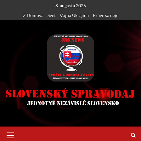
Skip
8. augusta 2026
to
Z Domova
Svet
Vojna Ukrajina
Práve sa deje
content
Primary
Menu