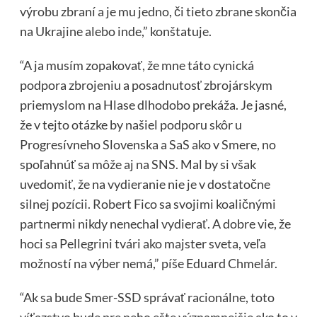
výrobu zbraní a je mu jedno, či tieto zbrane skončia
na Ukrajine alebo inde,” konštatuje.
“A ja musím zopakovať, že mne táto cynická
podpora zbrojeniu a posadnutosť zbrojárskym
priemyslom na Hlase dlhodobo prekáža. Je jasné,
že v tejto otázke by našiel podporu skôr u
Progresívneho Slovenska a SaS ako v Smere, no
spoľahnúť sa môže aj na SNS. Mal by si však
uvedomiť, že na vydieranie nie je v dostatočne
silnej pozícii. Robert Fico sa svojimi koaličnými
partnermi nikdy nenechal vydierať. A dobre vie, že
hoci sa Pellegrini tvári ako majster sveta, veľa
možností na výber nemá,” píše Eduard Chmelár.
“Ak sa bude Smer-SSD správať racionálne, toto