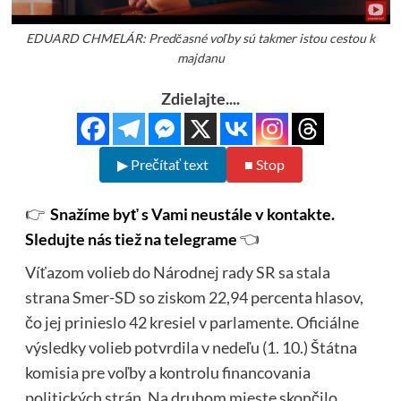
EDUARD CHMELÁR: Predčasné voľby sú takmer istou cestou k
majdanu
Zdielajte....
▶ Prečítať text
■ Stop
👉
Snažíme byť s Vami neustále v kontakte.
Sledujte nás tiež na telegrame
👈
Víťazom volieb do Národnej rady SR sa stala
strana Smer-SD so ziskom 22,94 percenta hlasov,
čo jej prinieslo 42 kresiel v parlamente. Oficiálne
výsledky volieb potvrdila v nedeľu (1. 10.) Štátna
komisia pre voľby a kontrolu financovania
politických strán. Na druhom mieste skončilo