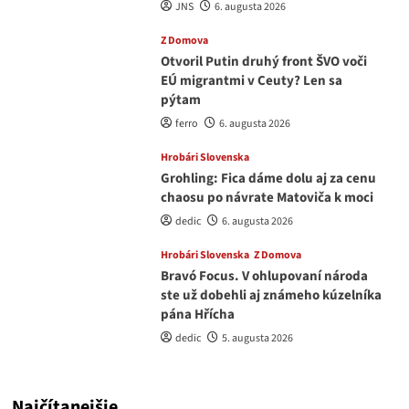
JNS
6. augusta 2026
Z Domova
Otvoril Putin druhý front ŠVO voči
EÚ migrantmi v Ceuty? Len sa
pýtam
ferro
6. augusta 2026
Hrobári Slovenska
Grohling: Fica dáme dolu aj za cenu
chaosu po návrate Matoviča k moci
dedic
6. augusta 2026
Hrobári Slovenska
Z Domova
Bravó Focus. V ohlupovaní národa
ste už dobehli aj známeho kúzelníka
pána Hřícha
dedic
5. augusta 2026
Najčítanejšie