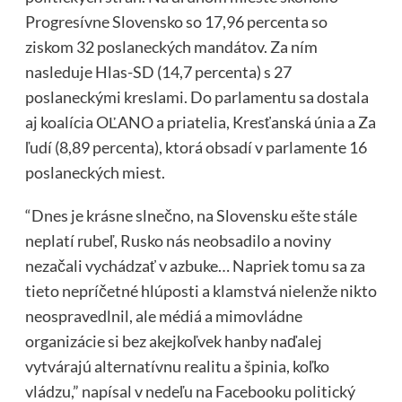
Progresívne Slovensko so 17,96 percenta so
ziskom 32 poslaneckých mandátov. Za ním
nasleduje Hlas-SD (14,7 percenta) s 27
poslaneckými kreslami. Do parlamentu sa dostala
aj koalícia OĽANO a priatelia, Kresťanská únia a Za
ľudí (8,89 percenta), ktorá obsadí v parlamente 16
poslaneckých miest.
“Dnes je krásne slnečno, na Slovensku ešte stále
neplatí rubeľ, Rusko nás neobsadilo a noviny
nezačali vychádzať v azbuke… Napriek tomu sa za
tieto nepríčetné hlúposti a klamstvá nielenže nikto
neospravedlnil, ale médiá a mimovládne
organizácie si bez akejkoľvek hanby naďalej
vytvárajú alternatívnu realitu a špinia, koľko
vládzu,” napísal v nedeľu na Facebooku politický