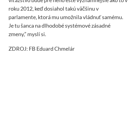
víťazstvo bude pre neho ešte významnejšie ako to v
roku 2012, keď dosiahol takú väčšinu v
parlamente, ktorá mu umožnila vládnuť samému.
Je tu šanca na dlhodobé systémové zásadné
zmeny,” myslí si.
ZDROJ: FB Eduard Chmelár