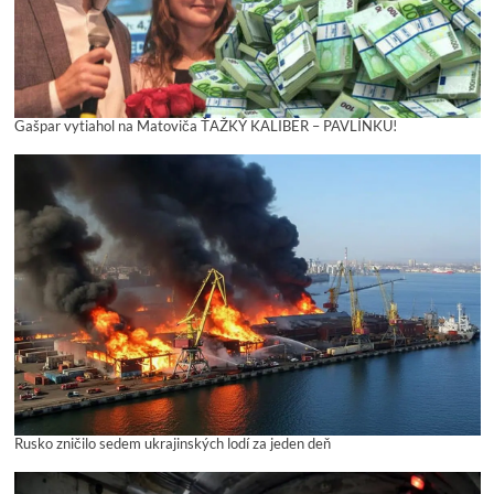
Gašpar vytiahol na Matoviča ŤAŽKÝ KALIBER – PAVLÍNKU!
Rusko zničilo sedem ukrajinských lodí za jeden deň