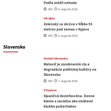
Podľa médií nehoda
JNS
6. augusta 2026
Ukrajina
Zelenský sa skrýva v hĺbke 93
metrov pod zemou v Kyjeve
JNS
6. augusta 2026
Slovensko
Hrobári Slovenska
Matovič je zosobnením zla a
degradácie politickej kultúry na
Slovensku
JNS
7. augusta 2026
Z Domova
Opozičná dezinfoscéna. Denne
klame a zavádza ako zmätené
klubko pubertiakov