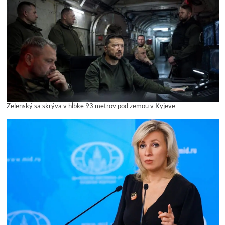
Zelenský sa skrýva v hĺbke 93 metrov pod zemou v Kyjeve