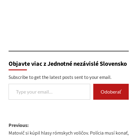
Objavte viac z Jednotné nezávislé Slovensko
Subscribe to get the latest posts sent to your email.
Type your email…
Odoberať
Post
Previous:
Matovič si kúpil hlasy rómskych voličov. Polícia musí konať,
navigation