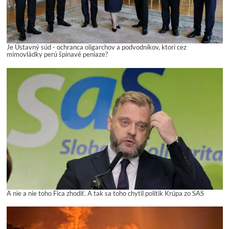
Je Ústavný súd - ochranca oligarchov a podvodníkov, ktorí cez
mimovládky perú špinavé peniaze?
A nie a nie toho Fica zhodiť. A tak sa toho chytil politik Krúpa zo SAS