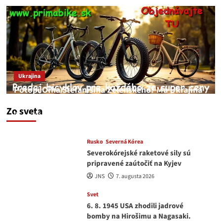
Ukrajina
Potopí Oľha Stefanišina Zelenského? Má Ukrajina
a EU korupciu v krvi?
Zo sveta
JNS
7. augusta 2026
Rusko
Severná Kórea
Severokórejské raketové sily sú
pripravené zaútočiť na Kyjev
JNS
7. augusta 2026
Svet
6. 8. 1945 USA zhodili jadrové
bomby na Hirošimu a Nagasaki.